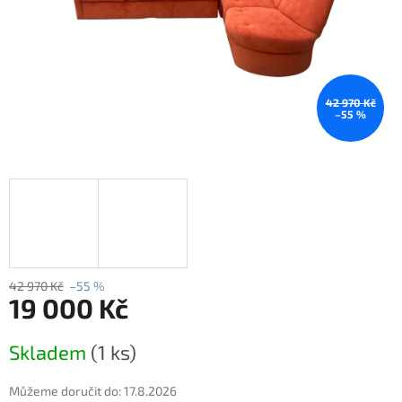
42 970 Kč
–55 %
42 970 Kč
–55 %
19 000 Kč
Měrná
Skladem
(1 ks)
cena:
Můžeme doručit do:
17.8.2026