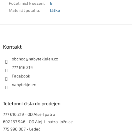
Počet míst k sezení
:
6
Materiál potahu
:
látka
Z
á
p
a
Kontakt
t
í
obchod
@
nabytekjelen.cz
777 616 219
Facebook
nabytekjelen
Telefonní čísla do prodejen
777 616 219
- OD Alej-I patro
602 137 946
- OD Alej-II patro-ložnice
775 998 087
- Ledeč