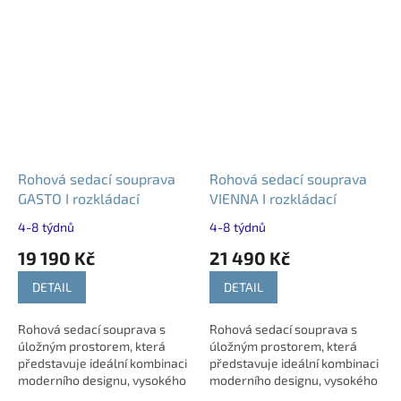
Rohová sedací souprava
Rohová sedací souprava
GASTO I rozkládací
VIENNA I rozkládací
4-8 týdnů
4-8 týdnů
19 190 Kč
21 490 Kč
DETAIL
DETAIL
Rohová sedací souprava s
Rohová sedací souprava s
úložným prostorem, která
úložným prostorem, která
představuje ideální kombinaci
představuje ideální kombinaci
moderního designu, vysokého
moderního designu, vysokého
komfortu a praktického využití.
komfortu a praktického využití.