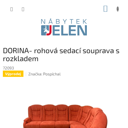
Přejít
NÁKUP
na
obsah
KOŠÍK
DORINA- rohová sedací souprava s
rozkladem
72093
Značka:
Pospíchal
Výprodej