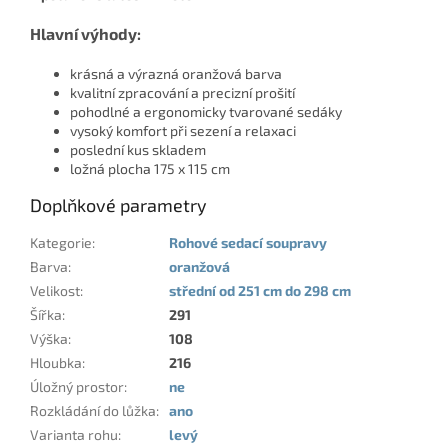
Hlavní výhody:
krásná a výrazná oranžová barva
kvalitní zpracování a precizní prošití
pohodlné a ergonomicky tvarované sedáky
vysoký komfort při sezení a relaxaci
poslední kus skladem
ložná plocha 175 x 115 cm
Doplňkové parametry
Kategorie
:
Rohové sedací soupravy
Barva
:
oranžová
Velikost
:
střední od 251 cm do 298 cm
Šířka
:
291
Výška
:
108
Hloubka
:
216
Úložný prostor
:
ne
Rozkládání do lůžka
:
ano
Varianta rohu
:
levý