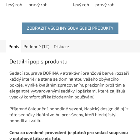
Světlé akcenty na područkách
levý roh
pravý roh
levý roh
pravý roh
a...
ZOBRAZIT VŠECHNY SOUVISEJÍCÍ PRODUKTY
Popis
Podobné (12)
Diskuze
Detailní popis produktu
Sedací souprava DORINA v atraktivní oranžové barvě rozzáří
každý interiér a stane se dominantou vašeho obývacího
pokoje. Vyniká kvalitním zpracováním, precizním prošitím a
elegantně vytvarovanými sedáky i opěrkami, které zajišťují
vysoký komfort při každodenním používání.
Příjemné čalounění, pohodlné sezení, klasický design dělají z
této sedačky ideální volbu pro všechy, kteří hledají styl,
pohodlí a kvalitu.
Cena za uvedené provedení je platná pro sedací soupravu
v potahové látce viz foto.