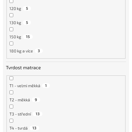
120 kg
5
130 kg
5
150 kg
15
180 kg a více
3
Tvrdost matrace
T1 - velmi měkká
1
T2 - měkká
9
T3 - střední
13
T4 - tvrdá
13