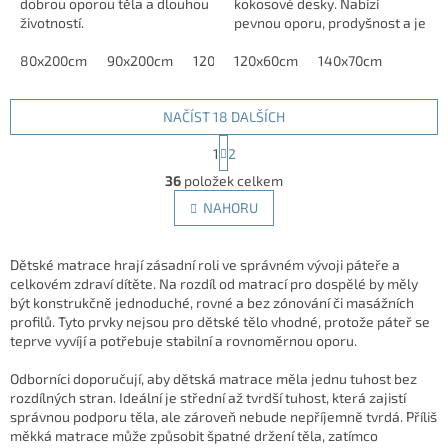
dobrou oporou těla a dlouhou
kokosové desky. Nabízí
životností.
pevnou oporu, prodyšnost a je
vhodná pro správný vývoj
80x200cm
90x200cm
120x200cm
dítěte.
120x60cm
140x70cm
NAČÍST 18 DALŠÍCH
S
1
2
t
O
r
36
položek celkem
v
á
l
NAHORU
n
á
k
d
o
v
a
Dětské matrace hrají zásadní roli ve správném vývoji páteře a
á
c
celkovém zdraví dítěte. Na rozdíl od matrací pro dospělé by měly
n
í
být konstrukčně jednoduché, rovné a bez zónování či masážních
í
p
profilů. Tyto prvky nejsou pro dětské tělo vhodné, protože páteř se
r
teprve vyvíjí a potřebuje stabilní a rovnoměrnou oporu.
v
k
Odborníci doporučují, aby dětská matrace měla jednu tuhost bez
y
rozdílných stran. Ideální je střední až tvrdší tuhost, která zajistí
v
správnou podporu těla, ale zároveň nebude nepříjemně tvrdá. Příliš
ý
měkká matrace může způsobit špatné držení těla, zatímco