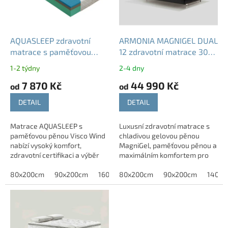
p
r
o
d
AQUASLEEP zdravotní
ARMONIA MAGNIGEL DUAL
u
matrace s paměťovou
12 zdravotní matrace 30
k
pěnou 20 cm - nosnost
cm gelová paměťová
1-2 týdny
2-4 dny
t
130 kg
tuhost T3
7 870 Kč
44 990 Kč
ů
od
od
DETAIL
DETAIL
Matrace AQUASLEEP s
Luxusní zdravotní matrace s
paměťovou pěnou Visco Wind
chladivou gelovou pěnou
nabízí vysoký komfort,
MagniGel, paměťovou pěnou a
zdravotní certifikaci a výběr
maximálním komfortem pro
dvou tuhostí. Zdravotní
kvalitní spánek. POTŘEBUJETE
certifikace pouze u výšky
80x200cm
90x200cm
160x200cm
JINÝ ROZMĚR? -Neváhejte
80x200cm
180x200cm
90x200cm
140x2
20cm. Matrace je...
nás...