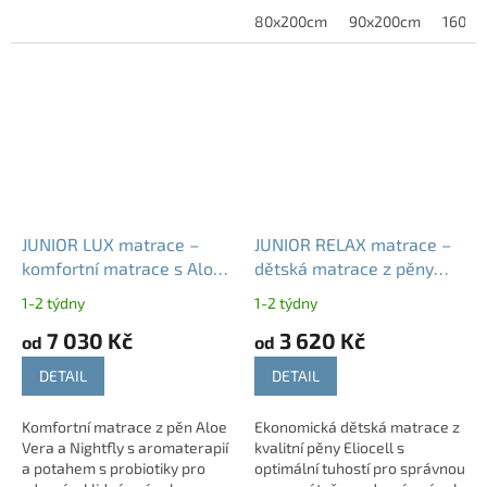
vysokou odolnost.
Fiaba 5 Plus bude vaše
80x200cm
90x200cm
160x2
děťátko moci dýchat, ikdyž do
ní...
JUNIOR LUX matrace –
JUNIOR RELAX matrace –
komfortní matrace s Aloe
dětská matrace z pěny
Vera, tuhost T4
Eliocell, tuhost T3
1-2 týdny
1-2 týdny
7 030 Kč
3 620 Kč
od
od
DETAIL
DETAIL
Komfortní matrace z pěn Aloe
Ekonomická dětská matrace z
Vera a Nightfly s aromaterapií
kvalitní pěny Eliocell s
a potahem s probiotiky pro
optimální tuhostí pro správnou