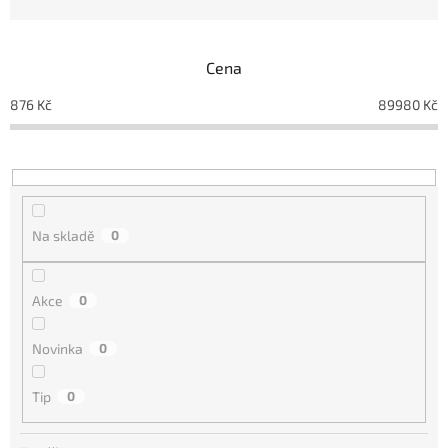
n
í
p
Cena
r
o
876
Kč
89980
Kč
d
u
k
t
ů
Na skladě
0
Akce
0
Novinka
0
Tip
0