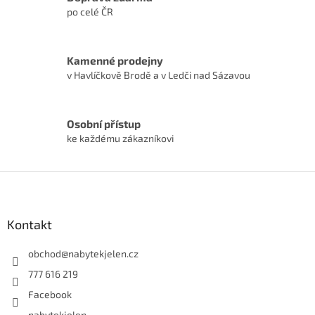
po celé ČR
Kamenné prodejny
v Havlíčkově Brodě a v Ledči nad Sázavou
Osobní přístup
ke každému zákazníkovi
Z
á
p
a
Kontakt
t
í
obchod
@
nabytekjelen.cz
777 616 219
Facebook
nabytekjelen