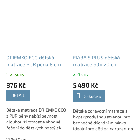
DRIEMKO ECO dětská
FIABA 5 PLUS dětská
matrace PUR pěna 8 cm
matrace 60x120 cm
střední tuhost
zdravotní matrace pro
1-2 týdny
2-4 dny
miminka
876 Kč
5 490 Kč
DETAIL
Do košíku
Dětská matrace DRIEMKO ECO
Dětská zdravotní matrace s
z PUR pěny nabízí pevnost,
hyperprodyšnou stranou pro
dlouhou životnost a vhodné
bezpečné dýchání miminka.
řešení do dětských postýlek.
Ideální pro děti od narození do
POTŘEBUJETE JINÝ ROZMĚR? -
3 let.
Neváhejte nás kontaktovat ...
120x60cm