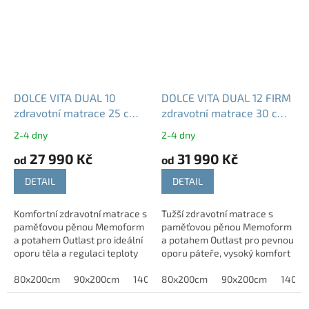
DOLCE VITA DUAL 10
DOLCE VITA DUAL 12 FIRM
zdravotní matrace 25 cm
zdravotní matrace 30 cm
paměťová pěna tuhost T3-
paměťová pěna
2-4 dny
2-4 dny
T4
Memoform tuhost T4 T5
27 990 Kč
31 990 Kč
od
od
DETAIL
DETAIL
Komfortní zdravotní matrace s
Tužší zdravotní matrace s
paměťovou pěnou Memoform
paměťovou pěnou Memoform
a potahem Outlast pro ideální
a potahem Outlast pro pevnou
oporu těla a regulaci teploty
oporu páteře, vysoký komfort
během spánku. POTŘEBUJETE
a zdravý spánek.
JINÝ ROZMĚR? -Neváhejte
80x200cm
90x200cm
140x200 cm
POTŘEBUJETE JINÝ ROZMĚR? -
80x200cm
160x200cm
90x200cm
180x200c
140x2
nás...
Neváhejte nás...