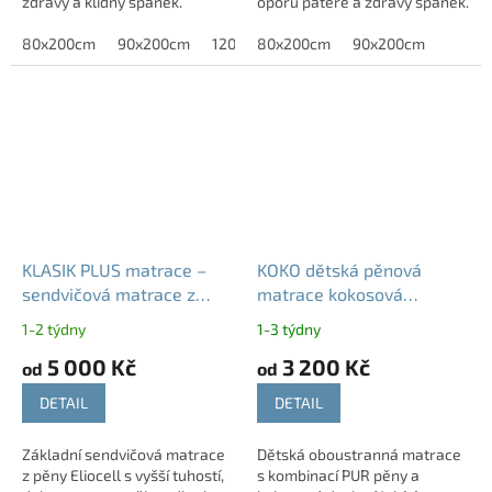
zdravý a klidný spánek.
oporu páteře a zdravý spánek.
80x200cm
90x200cm
120x200cm
80x200cm
140x200 cm
90x200cm
160x200c
KLASIK PLUS matrace –
KOKO dětská pěnová
sendvičová matrace z
matrace kokosová
pěny Eliocell, tuhost T4
oboustranná 9 cm Aloe
1-2 týdny
1-3 týdny
Vera
5 000 Kč
3 200 Kč
od
od
DETAIL
DETAIL
Základní sendvičová matrace
Dětská oboustranná matrace
z pěny Eliocell s vyšší tuhostí,
s kombinací PUR pěny a