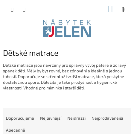
Přejít
NÁKUP
na
obsah
KOŠÍK
Dětské matrace
Dětské matrace jsou navrženy pro správný vývoj páteře a zdravý
spánek dětí. Měly by být rovné, bez zónování a ideálně s jednou
tuhostí. Doporučuje se střední až tvrdší matrace, která poskytne
dostatečnou oporu. Důležitá je také prodyšnost a hygienické
vlastnosti. Vhodné pro miminka i starší děti.
Ř
a
Doporučujeme
Nejlevnější
Nejdražší
Nejprodávanější
z
e
Abecedně