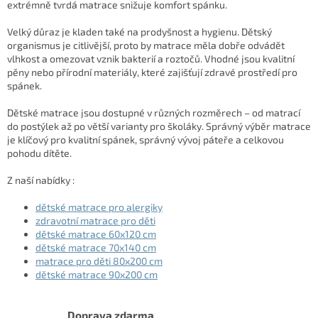
p
extrémně tvrdá matrace snižuje komfort spánku.
i
s
Velký důraz je kladen také na prodyšnost a hygienu. Dětský
u
organismus je citlivější, proto by matrace měla dobře odvádět
vlhkost a omezovat vznik bakterií a roztočů. Vhodné jsou kvalitní
pěny nebo přírodní materiály, které zajišťují zdravé prostředí pro
spánek.
Dětské matrace jsou dostupné v různých rozměrech – od matrací
do postýlek až po větší varianty pro školáky. Správný výběr matrace
je klíčový pro kvalitní spánek, správný vývoj páteře a celkovou
pohodu dítěte.
Z naší nabídky :
dětské matrace pro alergiky
zdravotní matrace pro děti
dětské matrace 60x120 cm
dětské matrace 70x140 cm
matrace pro děti 80x200 cm
dětské matrace 90x200 cm
Doprava zdarma