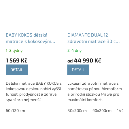
BABY KOKOS dětská
DIAMANTE DUAL 12
matrace s kokosovým
zdravotní matrace 30 cm
vláknem 8 cm nosnost 40
paměťová pěna
1-2 týdny
2-4 dny
kg
Memoform Malva
1 569 Kč
44 990 Kč
od
DETAIL
DETAIL
Dětská matrace BABY KOKOS s
Luxusní zdravotní matrace s
kokosovou deskou nabízí vyšší
paměťovou pěnou Memoform
tuhost, prodyšnost a zdravé
a přírodní složkou Malva pro
spaní pro nejmenší.
maximální komfort,
regeneraci a podporu těla.
60x120 cm
80x200cm
90x200cm
140x2