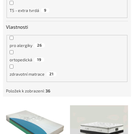
T5 - extra tvrdá
9
Vlastnosti
pro alergiky
26
ortopedická
19
zdravotní matrace
21
Položek k zobrazení:
36
V
ý
p
i
s