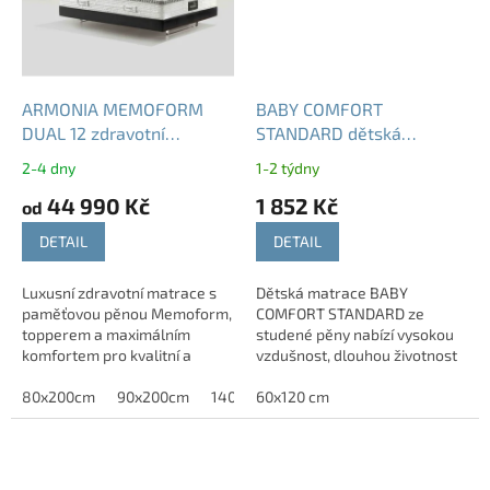
ARMONIA MEMOFORM
BABY COMFORT
DUAL 12 zdravotní
STANDARD dětská
matrace s paměťovou
matrace ze studené pěny
2-4 dny
1-2 týdny
pěnou 30 cm T3
10 cm
44 990 Kč
1 852 Kč
od
DETAIL
DETAIL
Luxusní zdravotní matrace s
Dětská matrace BABY
paměťovou pěnou Memoform,
COMFORT STANDARD ze
topperem a maximálním
studené pěny nabízí vysokou
komfortem pro kvalitní a
vzdušnost, dlouhou životnost
regenerativní spánek.
a pratelný potah s dětským
POTŘEBUJETE JINÝ ROZMĚR? -
80x200cm
90x200cm
140x200 cm
motivem.
60x120 cm
160x200cm
180x200c
Neváhejte nás...