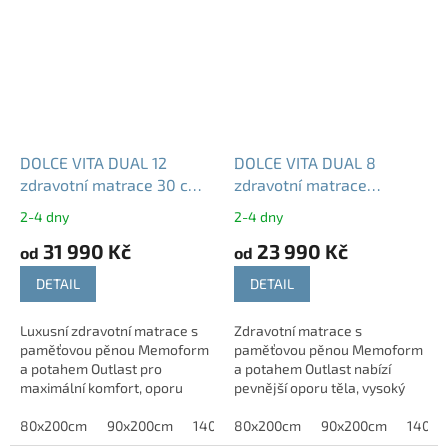
DOLCE VITA DUAL 12
DOLCE VITA DUAL 8
zdravotní matrace 30 cm
zdravotní matrace
paměťová pěna
paměťová pěna
2-4 dny
2-4 dny
Memoform tuhost T2-T3
Memoform tuhost T4 T5
31 990 Kč
23 990 Kč
od
od
DETAIL
DETAIL
Luxusní zdravotní matrace s
Zdravotní matrace s
paměťovou pěnou Memoform
paměťovou pěnou Memoform
a potahem Outlast pro
a potahem Outlast nabízí
maximální komfort, oporu
pevnější oporu těla, vysoký
páteře a ideální teplotu
komfort a ideální podmínky
během spánku. POTŘEBUJETE
80x200cm
90x200cm
140x200 cm
pro zdravý spánek.
80x200cm
160x200cm
90x200cm
180x200c
140x2
JINÝ ROZMĚR? -Neváhejte...
POTŘEBUJETE JINÝ ROZMĚR?...