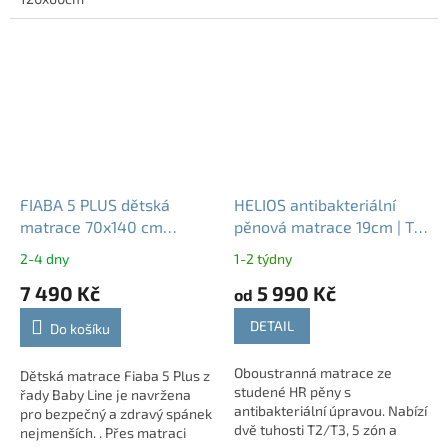
FIABA 5 PLUS dětská
HELIOS antibakteriální
matrace 70x140 cm
pěnová matrace 19cm | T2
zdravotní matrace pro
T3
2-4 dny
1-2 týdny
miminka
7 490 Kč
5 990 Kč
od
DETAIL
Do košíku
Oboustranná matrace ze
Dětská matrace Fiaba 5 Plus z
studené HR pěny s
řady Baby Line je navržena
antibakteriální úpravou. Nabízí
pro bezpečný a zdravý spánek
dvě tuhosti T2/T3, 5 zón a
nejmenších. . Přes matraci