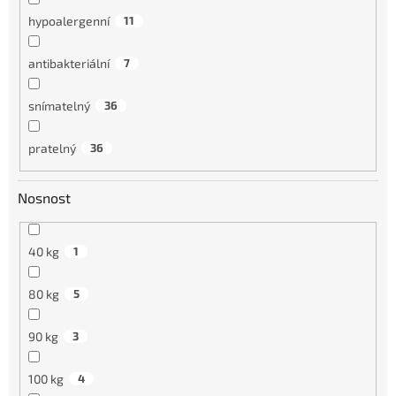
hypoalergenní
11
antibakteriální
7
snímatelný
36
pratelný
36
Nosnost
40 kg
1
80 kg
5
90 kg
3
100 kg
4