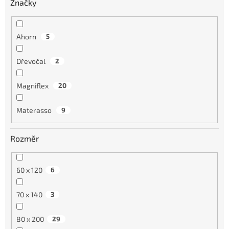
Značky
Ahorn
5
Dřevočal
2
Magniflex
20
Materasso
9
Rozměr
60 x 120
6
70 x 140
3
80 x 200
29