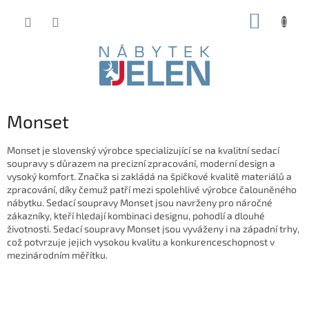
Přejít
NÁKUP
na
obsah
KOŠÍK
Monset
Monset je slovenský výrobce specializující se na kvalitní sedací
soupravy s důrazem na precizní zpracování, moderní design a
vysoký komfort. Značka si zakládá na špičkové kvalitě materiálů a
zpracování, díky čemuž patří mezi spolehlivé výrobce čalouněného
nábytku. Sedací soupravy Monset jsou navrženy pro náročné
zákazníky, kteří hledají kombinaci designu, pohodlí a dlouhé
životnosti. Sedací soupravy Monset jsou vyváženy i na západní trhy,
což potvrzuje jejich vysokou kvalitu a konkurenceschopnost v
mezinárodním měřítku.