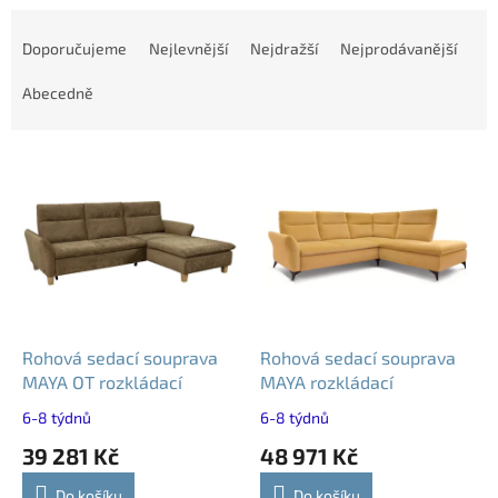
Ř
a
Doporučujeme
Nejlevnější
Nejdražší
Nejprodávanější
z
e
Abecedně
n
í
V
p
ý
r
p
o
i
d
s
u
p
k
r
t
o
ů
d
Rohová sedací souprava
Rohová sedací souprava
u
MAYA OT rozkládací
MAYA rozkládací
k
6-8 týdnů
6-8 týdnů
t
39 281 Kč
48 971 Kč
ů
Do košíku
Do košíku