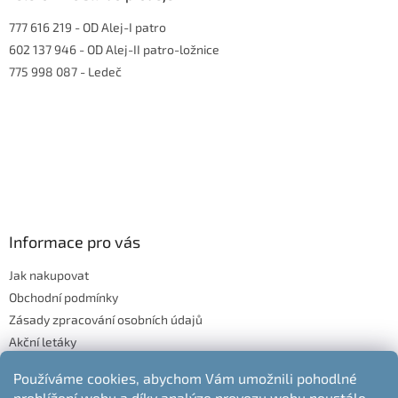
s
777 616 219
- OD Alej-I patro
u
602 137 946
- OD Alej-II patro-ložnice
775 998 087
- Ledeč
Informace pro vás
Jak nakupovat
Obchodní podmínky
Zásady zpracování osobních údajů
Akční letáky
Blog
Používáme cookies, abychom Vám umožnili pohodlné
Moje objednávka
prohlížení webu a díky analýze provozu webu neustále