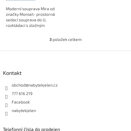
Moderní souprava Mira od
značky Monset- prostorná
sedací souprava do U,
rozkládací s úložným
prostorem. Díky posuvným
opěrkám zad, modulovému
3
položek celkem
O
provedení a variabilnímu
v
nastavení...
l
Z
á
á
d
p
a
a
Kontakt
c
t
í
í
obchod
@
nabytekjelen.cz
p
r
777 616 219
v
Facebook
k
y
nabytekjelen
v
ý
p
Telefonní čísla do prodejen
i