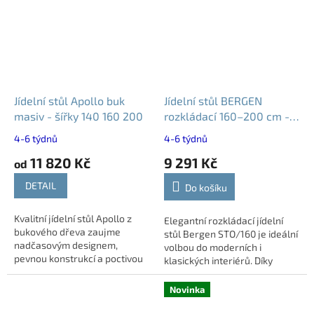
Jídelní stůl Apollo buk
Jídelní stůl BERGEN
masiv - šířky 140 160 200
rozkládací 160–200 cm -
bukové nohy
4-6 týdnů
4-6 týdnů
11 820 Kč
9 291 Kč
od
DETAIL
Do košíku
Kvalitní jídelní stůl Apollo z
Elegantní rozkládací jídelní
bukového dřeva zaujme
stůl Bergen STO/160 je ideální
nadčasovým designem,
volbou do moderních i
pevnou konstrukcí a poctivou
klasických interiérů. Díky
českou výrobou. Deska s
možnosti prodloužení až na
bukovou dýhou a masivní
200 cm poskytne dostatek
Novinka
bukové nohy zaručují...
místa i při...