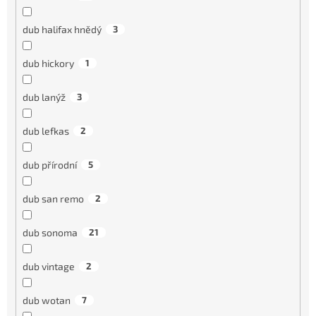
dub halifax hnědý
3
dub hickory
1
dub lanýž
3
dub lefkas
2
dub přírodní
5
dub san remo
2
dub sonoma
21
dub vintage
2
dub wotan
7