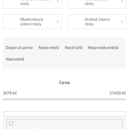
stoly
stoly
Obdélníkové
Oválné jídelní
jidelní stoly
stoly
Ř
a
Doporučujeme
Nejlevnější
Nejdražší
Nejprodávanější
z
e
Abecedně
n
í
p
Cena
r
o
3079
Kč
37400
Kč
d
u
k
t
ů