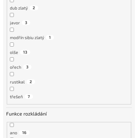
dub zlatý
2
javor
3
modřín sibiu zlatý
1
olše
13
ořech
3
rustikal
2
třešeň
7
Funkce rozkládání
ano
16