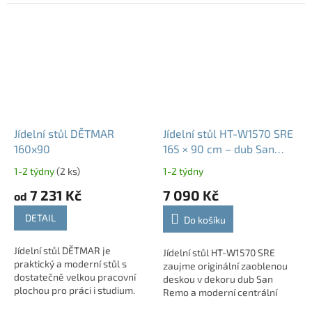
několik...
setkání....
Jídelní stůl DĚTMAR
Jídelní stůl HT-W1570 SRE
160x90
165 × 90 cm – dub San
Remo
1-2 týdny
(2 ks)
1-2 týdny
7 231 Kč
7 090 Kč
od
DETAIL
Do košíku
Jídelní stůl DĚTMAR je
Jídelní stůl HT-W1570 SRE
praktický a moderní stůl s
zaujme originální zaoblenou
dostatečně velkou pracovní
deskou v dekoru dub San
plochou pro práci i studium.
Remo a moderní centrální
Díky jednoduchému designu a
podnoží z kovu a MDF. Nabízí