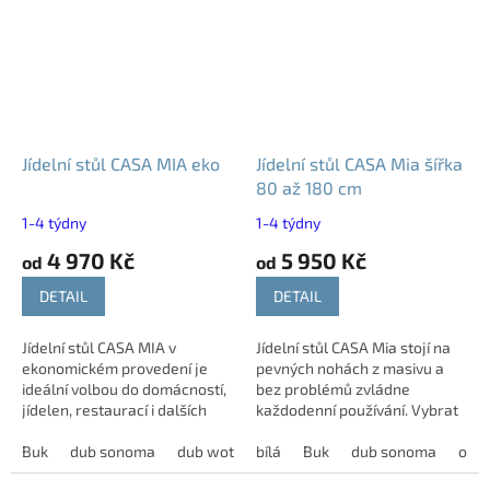
Jídelní stůl CASA MIA eko
Jídelní stůl CASA Mia šířka
80 až 180 cm
1-4 týdny
1-4 týdny
4 970 Kč
5 950 Kč
od
od
DETAIL
DETAIL
Jídelní stůl CASA MIA v
Jídelní stůl CASA Mia stojí na
ekonomickém provedení je
pevných nohách z masivu a
ideální volbou do domácností,
bez problémů zvládne
jídelen, restaurací i dalších
každodenní používání. Vybrat
prostor s vyšším zatížením.
si můžete z několika rozměrů,
Pevná laminovaná deska o síle
Buk
dub sonoma
dub wotan
pevného nebo rozkládacího
bílá
olše
Buk
tm.hnědá
dub sonoma
třešeň
olše
25 mm s...
provedení i...