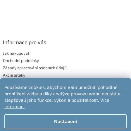
Informace pro vás
Jak nakupovat
Obchodní podmínky
Zásady zpracování osobních údajů
Akční letáky
Blog
Používáme cookies, abychom Vám umožnili pohodlné
Moje objednávka
prohlížení webu a díky analýze provozu webu neustále
Odstoupení od kupní smlouvy
zlepšovali jeho funkce, výkon a použitelnost.
Více
informací
Nastavení
Vytvořil Shoptet