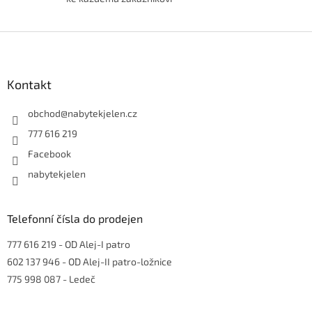
Z
á
p
a
Kontakt
t
í
obchod
@
nabytekjelen.cz
777 616 219
Facebook
nabytekjelen
Telefonní čísla do prodejen
777 616 219
- OD Alej-I patro
602 137 946
- OD Alej-II patro-ložnice
775 998 087
- Ledeč