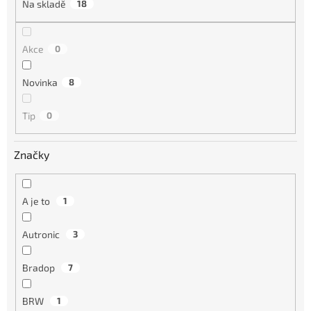
Na skladě
18
Akce
0
Novinka
8
Tip
0
Značky
A je to
1
Autronic
3
Bradop
7
BRW
1