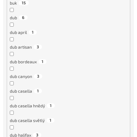
buk
15
dub
6
dub april
1
dub artisan
3
dub bordeaux
1
dub canyon
3
dub casella
1
dub casella hnědý
1
dub casella světlý
1
dub halifax
3