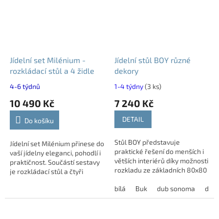
Jídelní set Milénium -
Jídelní stůl BOY různé
rozkládací stůl a 4 židle
dekory
4-6 týdnů
1-4 týdny
(3 ks)
10 490 Kč
7 240 Kč
DETAIL
Do košíku
Stůl BOY představuje
Jídelní set Milénium přinese do
praktické řešení do menších i
vaší jídelny eleganci, pohodlí i
větších interiérů díky možnosti
praktičnost. Součástí sestavy
rozkladu ze základních 80x80
je rozkládací stůl a čtyři
cm až na 130x80 cm nebo
čalouněné židle, které zajistí
180x80 cm. Tento model nabízí
bílá
Buk
dub sonoma
dub
komfort při každodenním...
flexibilní...