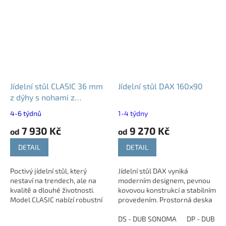
Jídelní stůl CLASIC 36 mm
Jídelní stůl DAX 160x90
z dýhy s nohami z
masivního buku
4-6 týdnů
1-4 týdny
7 930 Kč
9 270 Kč
od
od
DETAIL
DETAIL
Poctivý jídelní stůl, který
Jídelní stůl DAX vyniká
nestaví na trendech, ale na
moderním designem, pevnou
kvalitě a dlouhé životnosti.
kovovou konstrukcí a stabilním
Model CLASIC nabízí robustní
provedením. Prostorná deska
dýhovanou desku o síle 36
poskytuje dostatek místa pro
mm, pevné bukové nohy a
každodenní stolování i rodinné
DS - DUB SONOMA
DP - DUB P