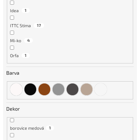
Idea
1
ITTC Stima
17
Mi-ko
4
Orfa
1
Barva
Dekor
borovice medová
1