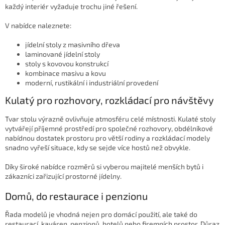
s
každý interiér vyžaduje trochu jiné řešení.
u
V nabídce naleznete:
jídelní stoly z masivního dřeva
laminované jídelní stoly
stoly s kovovou konstrukcí
kombinace masivu a kovu
moderní, rustikální i industriální provedení
Kulatý pro rozhovory, rozkládací pro návštěvy
Tvar stolu výrazně ovlivňuje atmosféru celé místnosti. Kulaté stoly
vytvářejí příjemné prostředí pro společné rozhovory, obdélníkové
nabídnou dostatek prostoru pro větší rodiny a rozkládací modely
snadno vyřeší situace, kdy se sejde více hostů než obvykle.
Díky široké nabídce rozměrů si vyberou majitelé menších bytů i
zákazníci zařizující prostorné jídelny.
Domů, do restaurace i penzionu
Řada modelů je vhodná nejen pro domácí použití, ale také do
restaurací, kaváren, penzionů, hotelů nebo firemních prostor. Důraz