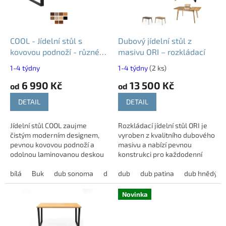
p
r
o
d
COOL - Jídelní stůl s
Dubový jídelní stůl z
u
kovovou podnoží - různé
masivu ORI – rozkládací
k
dekory
1-4 týdny
1-4 týdny
(2 ks)
t
6 990 Kč
13 500 Kč
ů
od
od
DETAIL
DETAIL
Jídelní stůl COOL zaujme
Rozkládací jídelní stůl ORI je
čistým moderním designem,
vyroben z kvalitního dubového
pevnou kovovou podnoží a
masivu a nabízí pevnou
odolnou laminovanou deskou
konstrukci pro každodenní
o tloušťce 36 mm. Nabízí
používání. Díky rozkladu o 37
široký výběr rozměrů i dekorů
bílá
Buk
dub sonoma
dub wotan
cm snadno vytvoří více místa
dub
dub patina
olše
tm.hnědá
dub hnědý
třeš
a každý rozměr lze...
při...
Novinka