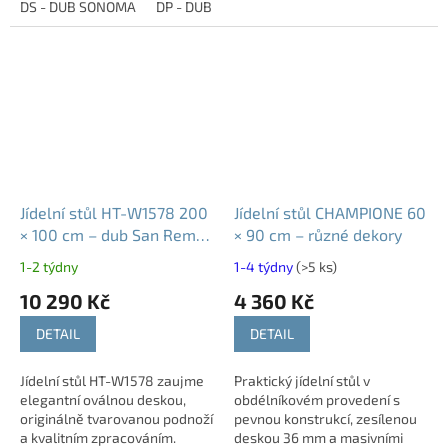
stabilní konstrukci se hodí do
DS - DUB SONOMA
DP - DUB PŘÍRODNÍ
HAH - DUB HALIFAX HN
dostatek prostoru pro
kanceláře,...
pohodlné stolování,...
Jídelní stůl HT-W1578 200
Jídelní stůl CHAMPIONE 60
× 100 cm – dub San Remo
× 90 cm – různé dekory
- ořech
1-2 týdny
1-4 týdny
(>5 ks)
10 290 Kč
4 360 Kč
DETAIL
DETAIL
Jídelní stůl HT-W1578 zaujme
Praktický jídelní stůl v
elegantní oválnou deskou,
obdélníkovém provedení s
originálně tvarovanou podnoží
pevnou konstrukcí, zesílenou
a kvalitním zpracováním.
deskou 36 mm a masivními