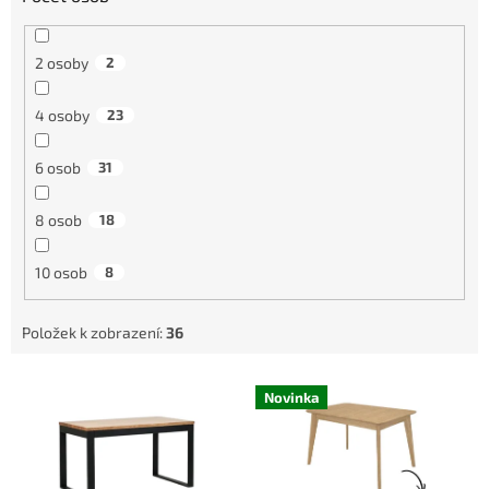
2 osoby
2
4 osoby
23
6 osob
31
8 osob
18
10 osob
8
Položek k zobrazení:
36
V
Novinka
ý
p
i
s