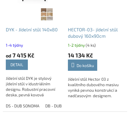
DYK - Jídelní stůl 140x80
HECTOR-03- jídelní stůl
dubový 160x90cm
1-4 týdny
1-2 týdny
(4 ks)
7 415 Kč
14 134 Kč
od
DETAIL
Do košíku
Jídelní stůl DYK je stylový
Jídelní stůl Hector 03 z
jídelní stůl v idustriálním
kvalitního dubového masivu
designu. Robustní pracovní
vyniká pevnou konstrukcí a
deska, pevná kovová
nadčasovým designem.
konstrukce. Stůl se skvěle hodí
Přírodní kresba dřeva dodává
do moderních jídelen, kuchyní i
DS - DUB SONOMA
DB - DUB BORDEAUX
DP - DUB PŘÍRODNÍ
každému stolu jedinečný
otevřených...
vzhled. Je ideální...