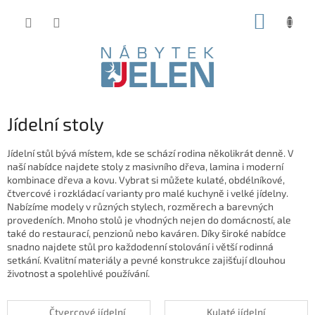
Přejít
NÁKUP
na
obsah
KOŠÍK
Jídelní stoly
Jídelní stůl bývá místem, kde se schází rodina několikrát denně. V
naší nabídce najdete stoly z masivního dřeva, lamina i moderní
kombinace dřeva a kovu. Vybrat si můžete kulaté, obdélníkové,
čtvercové i rozkládací varianty pro malé kuchyně i velké jídelny.
Nabízíme modely v různých stylech, rozměrech a barevných
provedeních. Mnoho stolů je vhodných nejen do domácností, ale
také do restaurací, penzionů nebo kaváren. Díky široké nabídce
snadno najdete stůl pro každodenní stolování i větší rodinná
setkání. Kvalitní materiály a pevné konstrukce zajišťují dlouhou
životnost a spolehlivé používání.
Čtvercové jídelní
Kulaté jídelní