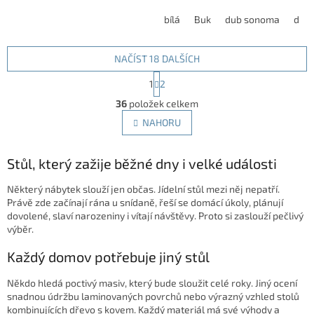
Deska z odolné MDF s matnou
nohami. K dispozici ve více
povrchovou úpravou je
dekorech.
bílá
Buk
dub sonoma
dub
dostupná v...
NAČÍST 18 DALŠÍCH
S
1
2
t
O
r
36
položek celkem
v
á
l
NAHORU
n
á
k
d
o
v
Stůl, který zažije běžné dny i velké události
a
á
c
n
í
Některý nábytek slouží jen občas. Jídelní stůl mezi něj nepatří.
í
p
Právě zde začínají rána u snídaně, řeší se domácí úkoly, plánují
r
dovolené, slaví narozeniny i vítají návštěvy. Proto si zaslouží pečlivý
v
výběr.
k
y
Každý domov potřebuje jiný stůl
v
ý
Někdo hledá poctivý masiv, který bude sloužit celé roky. Jiný ocení
p
snadnou údržbu laminovaných povrchů nebo výrazný vzhled stolů
i
kombinujících dřevo s kovem. Každý materiál má své výhody a