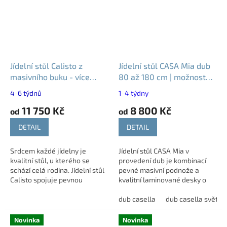
Jídelní stůl Calisto z
Jídelní stůl CASA Mia dub
masivního buku - více
80 až 180 cm | možnost
rozměrů
rozkladu
4-6 týdnů
1-4 týdny
11 750 Kč
8 800 Kč
od
od
DETAIL
DETAIL
Srdcem každé jídelny je
Jídelní stůl CASA Mia v
kvalitní stůl, u kterého se
provedení dub je kombinací
schází celá rodina. Jídelní stůl
pevné masivní podnože a
Calisto spojuje pevnou
kvalitní laminované desky o
konstrukci z masivního buku s
síle 25 mm. Díky přírodnímu
elegantní deskou z bukové
dekoru dubu se snadno
dub casella
dub casella světlý
dýhy. Díky...
začlení do moderních i...
Novinka
Novinka