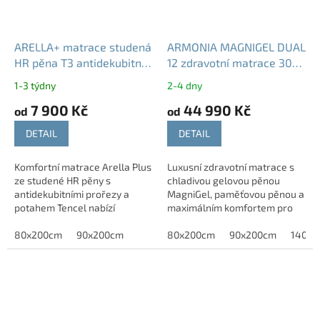
ARELLA+ matrace studená
ARMONIA MAGNIGEL DUAL
HR pěna T3 antidekubitní
12 zdravotní matrace 30
20 22 24 cm
cm gelová paměťová
1-3 týdny
2-4 dny
tuhost T3
7 900 Kč
44 990 Kč
od
od
DETAIL
DETAIL
Komfortní matrace Arella Plus
Luxusní zdravotní matrace s
ze studené HR pěny s
chladivou gelovou pěnou
antidekubitními prořezy a
MagniGel, paměťovou pěnou a
potahem Tencel nabízí
maximálním komfortem pro
vysokou oporu těla,
kvalitní spánek. POTŘEBUJETE
prodyšnost a zdravý spánek.
80x200cm
90x200cm
JINÝ ROZMĚR? -Neváhejte
80x200cm
90x200cm
140x2
nás...