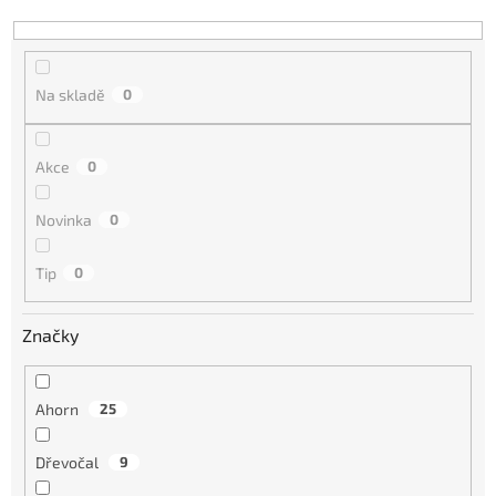
k
t
ů
Na skladě
0
Akce
0
Novinka
0
Tip
0
Značky
Ahorn
25
Dřevočal
9