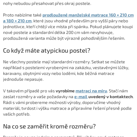
nohy nebudou přesahovat přes okraj postele.
Proto nabízíme také
prodloužené manželské matrace 160 × 210 cm
a 180 × 210 cm
,
které jsou vhodné především pro vyšší páry nebo
jednotlivce, kteří chtějí více místa při spánku. Pokud plánujete koupi
nové postele a standardní délka 200 cm vám nevyhovuje,
prodloužená varianta může být výrazně pohodlnějším řešením.
Co když máte atypickou postel?
Ne všechny postele mají standardní rozměry. Setkat se můžete
například s postelemi vyrobenými na zakázku, vestavěnými lůžky,
karavany, obytnými vozy nebo loděmi, kde běžná matrace
jednoduše nepasuje.
V takovém případě pro vás
vyrobíme
matraci na míru
. Stačí nám
zaslat rozměry a vaše požadavky na
e-mail
uvedený v kontaktech
.
Rádi s vámi probereme možnosti výroby, doporučíme vhodný
materiál, tvrdost i výšku matrace a připravíme řešení přesně podle
vašich potřeb.
Na co se zaměřit kromě rozměru?