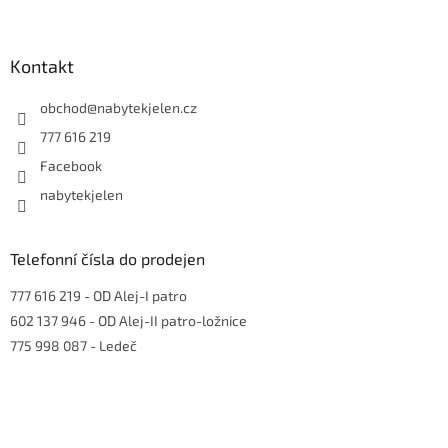
Z
á
p
a
Kontakt
t
í
obchod
@
nabytekjelen.cz
777 616 219
Facebook
nabytekjelen
Telefonní čísla do prodejen
777 616 219
- OD Alej-I patro
602 137 946
- OD Alej-II patro-ložnice
775 998 087
- Ledeč