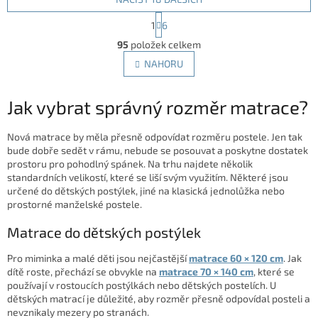
S
1
6
t
O
r
95
položek celkem
v
á
l
NAHORU
n
á
k
d
o
v
Jak vybrat správný rozměr matrace?
a
á
c
n
í
Nová matrace by měla přesně odpovídat rozměru postele. Jen tak
í
p
bude dobře sedět v rámu, nebude se posouvat a poskytne dostatek
r
prostoru pro pohodlný spánek. Na trhu najdete několik
v
standardních velikostí, které se liší svým využitím. Některé jsou
k
určené do dětských postýlek, jiné na klasická jednolůžka nebo
y
prostorné manželské postele.
v
ý
Matrace do dětských postýlek
p
i
Pro miminka a malé děti jsou nejčastější
matrace 60 × 120 cm
. Jak
s
dítě roste, přechází se obvykle na
matrace 70 × 140 cm
, které se
u
používají v rostoucích postýlkách nebo dětských postelích. U
dětských matrací je důležité, aby rozměr přesně odpovídal posteli a
nevznikaly mezery po stranách.