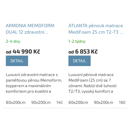
ARMONIA MEMOFORM
ATLANTA pěnová matrace
DUAL 12 zdravotní
MediFoam 25 cm T2-T3 7
matrace s paměťovou
zón
2-4 dny
1-2 týdny
pěnou 30 cm T3
44 990 Kč
6 853 Kč
od
od
DETAIL
DETAIL
Luxusní zdravotní matrace s
Luxusní pěnová matrace
paměťovou pěnou Memoform,
MediFoam (25 cm) se 7
topperem a maximálním
zónami. Nabízí dvě tuhosti
komfortem pro kvalitní a
T2/T3, vysoký komfort a
regenerativní spánek.
výbornou prodyšnost
POTŘEBUJETE JINÝ ROZMĚR? -
80x200cm
90x200cm
140x200 cm
80x200cm
160x200cm
90x200cm
180x200c
160x2
Neváhejte nás...