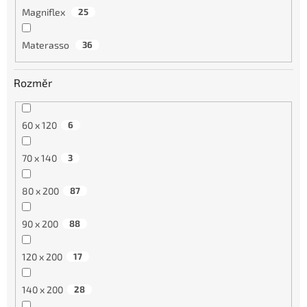
Magniflex
25
Materasso
36
Rozměr
60 x 120
6
70 x 140
3
80 x 200
87
90 x 200
88
120 x 200
17
140 x 200
28