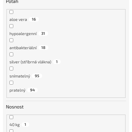
Potah
aloe vera
16
hypoalergenní
31
antibakteriální
18
silver (stříbrná vlákna)
1
snímatelný
95
pratelný
94
Nosnost
40 kg
1