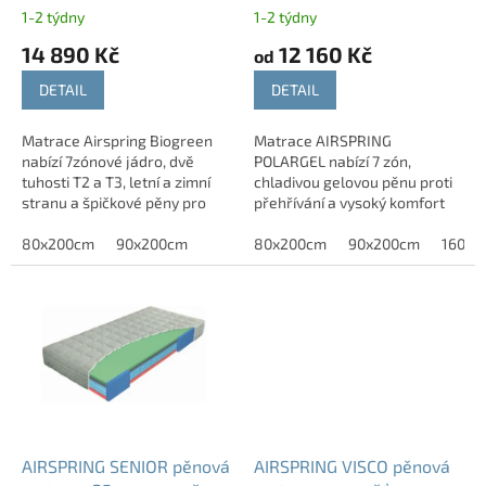
k
zón T2 T3 nosnost 140 kg
zón nosnost 150 kg
1-2 týdny
1-2 týdny
t
14 890 Kč
12 160 Kč
ů
od
DETAIL
DETAIL
Matrace Airspring Biogreen
Matrace AIRSPRING
nabízí 7zónové jádro, dvě
POLARGEL nabízí 7 zón,
tuhosti T2 a T3, letní a zimní
chladivou gelovou pěnu proti
stranu a špičkové pěny pro
přehřívání a vysoký komfort
maximální komfort spánku.
díky kombinaci špičkových
80x200cm
90x200cm
materiálů.
80x200cm
90x200cm
160x2
AIRSPRING SENIOR pěnová
AIRSPRING VISCO pěnová