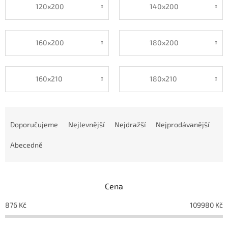
120x200
140x200
160x200
180x200
160x210
180x210
Ř
a
Doporučujeme
Nejlevnější
Nejdražší
Nejprodávanější
z
e
Abecedně
n
í
p
Cena
r
o
876
Kč
109980
Kč
d
u