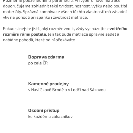
Rozměr je pouze jedním z parametrů. Při výběru nové matrace
doporučujeme zohlednit také tvrdost, nosnost, výšku nebo použité
materiály. Správná kombinace všech těchto vlastností má zásadní
vliv na pohodlí při spánku i životnost matrace.
Pokud si nejste jistí, jaký rozměr zvolit, vždy vycházejte z
vnitřního
rozměru rámu postele
. Jen tak bude matrace správně sedět a
nabídne pohodlí, které od ní očekáváte.
Doprava zdarma
po celé ČR
Kamenné prodejny
v Havlíčkově Brodě a v Ledči nad Sázavou
Osobní přístup
ke každému zákazníkovi