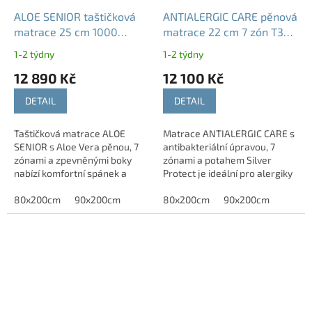
ALOE SENIOR taštičková
ANTIALERGIC CARE pěnová
matrace 25 cm 1000
matrace 22 cm 7 zón T3
pružin zpevněné boky
nosnost 140 kg
1-2 týdny
1-2 týdny
nosnost 140 kg
12 890 Kč
12 100 Kč
DETAIL
DETAIL
Taštičková matrace ALOE
Matrace ANTIALERGIC CARE s
SENIOR s Aloe Vera pěnou, 7
antibakteriální úpravou, 7
zónami a zpevněnými boky
zónami a potahem Silver
nabízí komfortní spánek a
Protect je ideální pro alergiky
snadné vstávání.
a zdravý spánek.
80x200cm
90x200cm
80x200cm
90x200cm