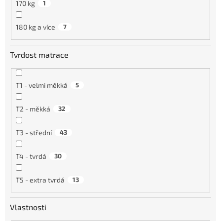
170 kg
1
180 kg a více
7
Tvrdost matrace
T1 - velmi měkká
5
T2 - měkká
32
T3 - střední
43
T4 - tvrdá
30
T5 - extra tvrdá
13
Vlastnosti