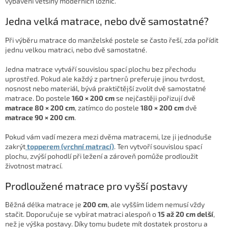
vybavení většiny moderních ložnic.
Jedna velká matrace, nebo dvě samostatné?
Při výběru matrace do manželské postele se často řeší, zda pořídit
jednu velkou matraci, nebo dvě samostatné.
Jedna matrace vytváří souvislou spací plochu bez přechodu
uprostřed. Pokud ale každý z partnerů preferuje jinou tvrdost,
nosnost nebo materiál, bývá praktičtější zvolit dvě samostatné
matrace. Do postele
160 × 200 cm
se nejčastěji pořizují dvě
matrace 80 × 200 cm
, zatímco do postele
180 × 200 cm
dvě
matrace 90 × 200 cm
.
Pokud vám vadí mezera mezi dvěma matracemi, lze ji jednoduše
zakrýt
topperem (vrchní matrací)
. Ten vytvoří souvislou spací
plochu, zvýší pohodlí při ležení a zároveň pomůže prodloužit
životnost matrací.
Prodloužené matrace pro vyšší postavy
Běžná délka matrace je
200 cm
, ale vyšším lidem nemusí vždy
stačit. Doporučuje se vybírat matraci alespoň o
15 až 20 cm delší
,
než je výška postavy. Díky tomu budete mít dostatek prostoru a