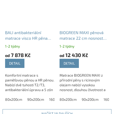
BALI antibakteriální
BIOGREEN MAXI pěnová
matrace visco HR pěna
matrace 22 cm nosnost
23cm | T2 T3
170 kg
1-2 týdny
1-2 týdny
7 878 Kč
12 430 Kč
od
od
DETAIL
DETAIL
Komfortní matrace s
Matrace BIOGREEN MAXI z
paměťovou pěnou a HR pěnou.
přírodní pěny s ricinovým
Nabízí dvě tuhosti T2/T3,
olejem nabízí vysokou
antibakteriální úpravu a 5 zón
nosnost, dlouhou životnost a
pro zdravý spánek.
komfortní spánek.
80x200cm
90x200cm
160x200cm
80x200cm
180x200cm
90x200cm
160x2
NAČÍST 18 DALŠÍCH