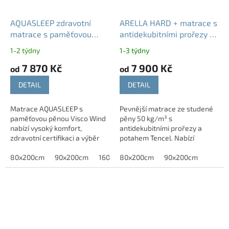
AQUASLEEP zdravotní
ARELLA HARD + matrace s
matrace s paměťovou
antidekubitními prořezy T4
pěnou 20 cm - nosnost
- výšky 20 22 24
1-2 týdny
1-3 týdny
130 kg
7 870 Kč
7 900 Kč
od
od
DETAIL
DETAIL
Matrace AQUASLEEP s
Pevnější matrace ze studené
paměťovou pěnou Visco Wind
pěny 50 kg/m³ s
nabízí vysoký komfort,
antidekubitními prořezy a
zdravotní certifikaci a výběr
potahem Tencel. Nabízí
dvou tuhostí. Zdravotní
stabilní oporu, vysokou
certifikace pouze u výšky
80x200cm
90x200cm
160x200cm
odolnost a komfortní spánek.
80x200cm
180x200cm
90x200cm
20cm. Matrace je...