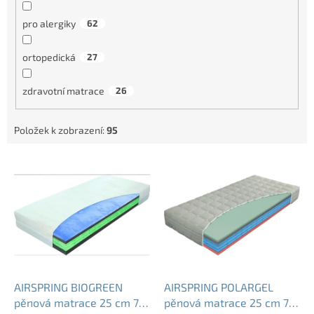
pro alergiky
62
ortopedická
27
zdravotní matrace
26
Položek k zobrazení:
95
V
ý
p
i
s
p
r
o
d
AIRSPRING BIOGREEN
AIRSPRING POLARGEL
u
pěnová matrace 25 cm 7
pěnová matrace 25 cm 7