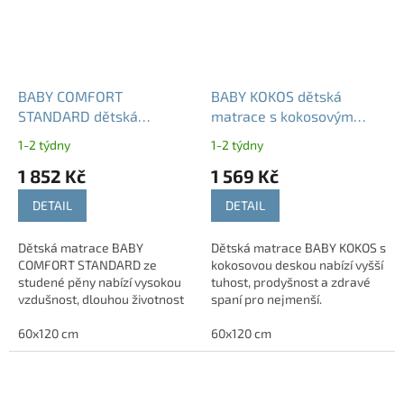
BABY COMFORT
BABY KOKOS dětská
STANDARD dětská
matrace s kokosovým
matrace ze studené pěny
vláknem 8 cm nosnost 40
1-2 týdny
1-2 týdny
10 cm
kg
1 852 Kč
1 569 Kč
DETAIL
DETAIL
Dětská matrace BABY
Dětská matrace BABY KOKOS s
COMFORT STANDARD ze
kokosovou deskou nabízí vyšší
studené pěny nabízí vysokou
tuhost, prodyšnost a zdravé
vzdušnost, dlouhou životnost
spaní pro nejmenší.
a pratelný potah s dětským
motivem.
60x120 cm
60x120 cm