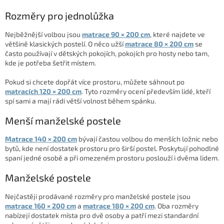
Rozměry pro jednolůžka
Nejběžnější volbou jsou
matrace 90 × 200 cm
, které najdete ve
většině klasických postelí. O něco užší
matrace 80 × 200 cm
se
často používají v dětských pokojích, pokojích pro hosty nebo tam,
kde je potřeba šetřit místem.
Pokud si chcete dopřát více prostoru, můžete sáhnout po
matracích
120 × 200 cm
. Tyto rozměry ocení především lidé, kteří
spí sami a mají rádi větší volnost během spánku.
Menší manželské postele
Matrace 140 × 200 cm
bývají častou volbou do menších ložnic nebo
bytů, kde není dostatek prostoru pro širší postel. Poskytují pohodlné
spaní jedné osobě a při omezeném prostoru poslouží i dvěma lidem.
Manželské postele
Nejčastěji prodávané rozměry pro manželské postele jsou
matrace 160 × 200 cm
a
matrace 180 × 200 cm
. Oba rozměry
nabízejí dostatek místa pro dvě osoby a patří mezi standardní