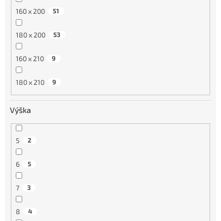
160 x 200
51
180 x 200
53
160 x 210
9
180 x 210
9
Výška
5
2
6
5
7
3
8
4