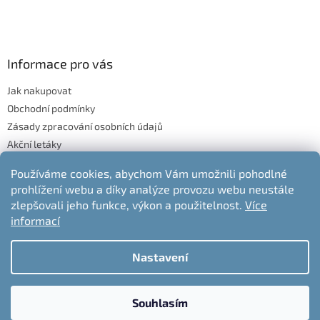
Informace pro vás
Jak nakupovat
Obchodní podmínky
Zásady zpracování osobních údajů
Akční letáky
Blog
Používáme cookies, abychom Vám umožnili pohodlné
Moje objednávka
prohlížení webu a díky analýze provozu webu neustále
Odstoupení od kupní smlouvy
zlepšovali jeho funkce, výkon a použitelnost.
Více
informací
Nastavení
Vytvořil Shoptet
Souhlasím
Copyright 2026
nabytek-jelen.cz
. Všechna práva vyhrazena.