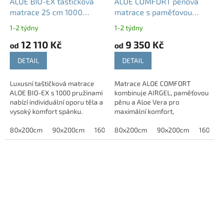
ALOE BIO-EX taštičková
ALOE COMFORT pěnová
matrace 25 cm 1000
matrace s paměťovou
pružin nosnost 140 kg
pěnou 21 cm nosnost 140
1-2 týdny
1-2 týdny
kg
12 110 Kč
9 350 Kč
od
od
DETAIL
DETAIL
Luxusní taštičková matrace
Matrace ALOE COMFORT
ALOE BIO-EX s 1000 pružinami
kombinuje AIRGEL, paměťovou
nabízí individuální oporu těla a
pěnu a Aloe Vera pro
vysoký komfort spánku.
maximální komfort,
prodyšnost a zdravý spánek.
80x200cm
90x200cm
160x200cm
80x200cm
180x200cm
90x200cm
160x2