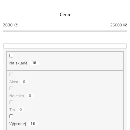
í
p
Cena
r
o
2830
Kč
25000
Kč
d
u
k
t
ů
Na skladě
18
Akce
0
Novinka
0
Tip
0
Výprodej
18