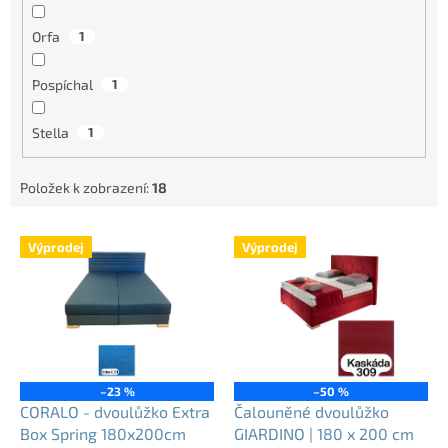
Orfa
1
Pospíchal
1
Stella
1
Položek k zobrazení:
18
V
Výprodej
Výprodej
ý
p
i
s
p
r
o
–23 %
–50 %
d
CORALO - dvoulůžko Extra
Čalouněné dvoulůžko
u
Box Spring 180x200cm
GIARDINO | 180 x 200 cm