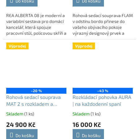
Do košíku
Do košíku
REA ALBERTA 08 je moderní a
Rohová sedací souprava FLAM
variabilní sestava pro domácí
v odstínu bordo přinese do
kancelář, která spojuje
vašeho obývacího pokoje
pracovní stůl, policovou skříň a
výrazný designový prvek a
úložný prostor. Díky
dostatek místa pro pohodlné
nastavitelné pracovní desce
sezení. Tato prostorná
Výprodej
Výprodej
a...
pohovka na nožkách...
–20 %
–43 %
Rohová sedací souprava
Rozkládací pohovka AURA
MAT 2 s rozkladem a
| na každodenní spaní
úložným prostorem
Skladem
(1 ks)
Skladem
(1 ks)
24 900 Kč
16 000 Kč
Do košíku
Do košíku