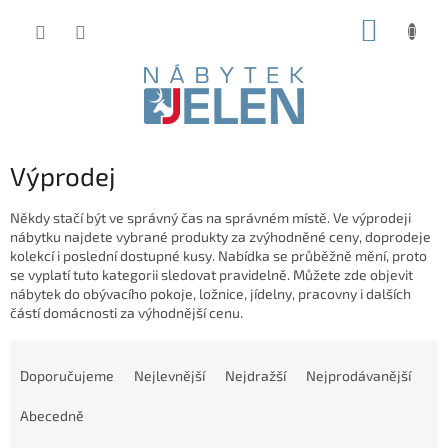
Přejít
NÁKUP
na
obsah
KOŠÍK
Výprodej
Někdy stačí být ve správný čas na správném místě. Ve výprodeji
nábytku najdete vybrané produkty za zvýhodněné ceny, doprodeje
kolekcí i poslední dostupné kusy. Nabídka se průběžně mění, proto
se vyplatí tuto kategorii sledovat pravidelně. Můžete zde objevit
nábytek do obývacího pokoje, ložnice, jídelny, pracovny i dalších
částí domácnosti za výhodnější cenu.
Ř
a
Doporučujeme
Nejlevnější
Nejdražší
Nejprodávanější
z
e
Abecedně
n