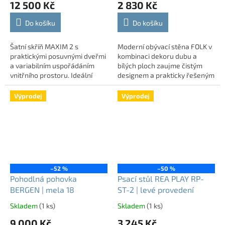
12 500 Kč
2 830 Kč
Do košíku
Do košíku
Šatní skříň MAXIM 2 s
Moderní obývací stěna FOLK v
praktickými posuvnými dveřmi
kombinaci dekoru dubu a
a variabilním uspořádáním
bílých ploch zaujme čistým
vnitřního prostoru. Ideální
designem a prakticky řešeným
volbou pro všechny, kteří
úložným prostorem. Poslední
hledají prostornou, kvalitně
vystavený kus za
Výprodej
Výprodej
zpracovanou a...
zvýhodněnou cenu-...
–52 %
–50 %
Pohodlná pohovka
Psací stůl REA PLAY RP-
BERGEN | mela 18
ST-2 | levé provedení
Skladem
(1 ks)
Skladem
(1 ks)
9 000 Kč
3 245 Kč