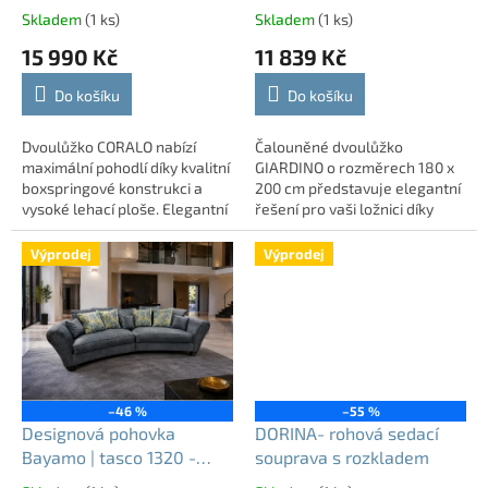
k
Skladem
(1 ks)
Skladem
(1 ks)
t
15 990 Kč
11 839 Kč
ů
Do košíku
Do košíku
Dvoulůžko CORALO nabízí
Čalouněné dvoulůžko
maximální pohodlí díky kvalitní
GIARDINO o rozměrech 180 x
boxspringové konstrukci a
200 cm představuje elegantní
vysoké lehací ploše. Elegantní
řešení pro vaši ložnici díky
čalounění v modrém
konstrukci typu boxspring.
provedení dodá ložnici
Výrazné čalounění v červené
Výprodej
Výprodej
moderní a luxusní...
sametové látce...
–46 %
–55 %
Designová pohovka
DORINA- rohová sedací
Bayamo | tasco 1320 -
souprava s rozkladem
soleo 09