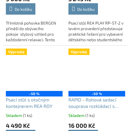
Do košíku
Do košíku
Třímístná pohovka BERGEN
Psací stůl REA PLAY RP-ST-2 v
přináší do obývacího
levém provedení představuje
pokoje stylový vzhled pro
praktické řešení pro vybavení
každodenní relaxaci. Tento
dětského nebo studentského
model je navržen v pevném
pokoje. Díky svému provedení
provedení bez rozkladu a
v odstínu dub bardolíno se
Výprodej
Výprodej
úložného...
snadno...
–50 %
–50 %
Psací stůl s otočným
RAPID - Rohová sedací
kontejnerem REA ROY
souprava rozkládací s
úložným prostorem | LEVÝ
Skladem
(1 ks)
Skladem
(1 ks)
ROH
4 490 Kč
16 000 Kč