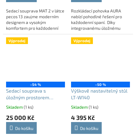
Sedací souprava MAT 2 v látce
Rozkládací pohovka AURA
pecos 13 zaujme moderním
nabízí pohodlné řešení pro
designem a vysokým
každodenní spaní. Díky
komfortem pro každodenní
integrovanému úložnému
odpočínek. Díky rozkládací
prostoru získáte praktické
funkci snadno vytvoříte
místo pro lůžkoviny, které
Výprodej
Výprodej
pohodlné lůžko pro hosty....
chcete mít vždy po...
–54 %
–50 %
Sedací souprava s
Výškově nastavitelný stůl
úložným prostorem
LT-W140
IMPERIO | apia 2309
Skladem
(1 ks)
Skladem
(1 ks)
25 000 Kč
4 395 Kč
Do košíku
Do košíku