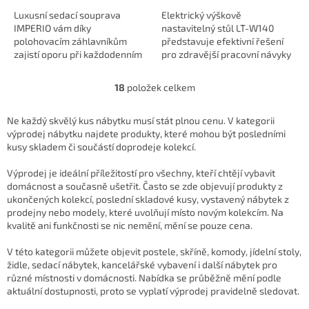
Luxusní sedací souprava
Elektrický výškově
IMPERIO vám díky
nastavitelný stůl LT-W140
polohovacím záhlavníkům
představuje efektivní řešení
zajistí oporu při každodenním
pro zdravější pracovní návyky
odpočinku, zatímco
v kanceláři i domácí pracovně.
integrovaný úložný prostor
Díky integrovanému ovladači
18
položek celkem
O
udrží váš obývací pokoj v
si snadno...
v
naprostém...
l
Ne každý skvělý kus nábytku musí stát plnou cenu. V kategorii
á
výprodej nábytku najdete produkty, které mohou být posledními
d
kusy skladem či součástí doprodeje kolekcí.
a
c
Výprodej je ideální příležitostí pro všechny, kteří chtějí vybavit
í
domácnost a současně ušetřit. Často se zde objevují produkty z
p
ukončených kolekcí, poslední skladové kusy, vystavený nábytek z
r
prodejny nebo modely, které uvolňují místo novým kolekcím. Na
v
kvalitě ani funkčnosti se nic nemění, mění se pouze cena.
k
y
V této kategorii můžete objevit postele, skříně, komody, jídelní stoly,
v
židle, sedací nábytek, kancelářské vybavení i další nábytek pro
ý
různé místnosti v domácnosti. Nabídka se průběžně mění podle
p
aktuální dostupnosti, proto se vyplatí výprodej pravidelně sledovat.
i