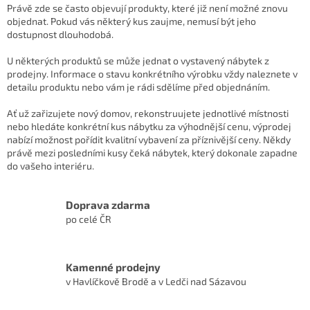
s
Právě zde se často objevují produkty, které již není možné znovu
u
objednat. Pokud vás některý kus zaujme, nemusí být jeho
dostupnost dlouhodobá.
U některých produktů se může jednat o vystavený nábytek z
prodejny. Informace o stavu konkrétního výrobku vždy naleznete v
detailu produktu nebo vám je rádi sdělíme před objednáním.
Ať už zařizujete nový domov, rekonstruujete jednotlivé místnosti
nebo hledáte konkrétní kus nábytku za výhodnější cenu, výprodej
nabízí možnost pořídit kvalitní vybavení za příznivější ceny. Někdy
právě mezi posledními kusy čeká nábytek, který dokonale zapadne
do vašeho interiéru.
Doprava zdarma
po celé ČR
Kamenné prodejny
v Havlíčkově Brodě a v Ledči nad Sázavou