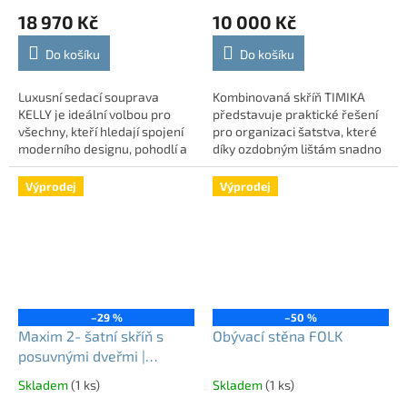
prostorem| pravý roh
18 970 Kč
10 000 Kč
Do košíku
Do košíku
Luxusní sedací souprava
Kombinovaná skříň TIMIKA
KELLY je ideální volbou pro
představuje praktické řešení
všechny, kteří hledají spojení
pro organizaci šatstva, které
moderního designu, pohodlí a
díky ozdobným lištám snadno
praktických funkcí. Díky
sladíte s interiérem vaší
elegantním liniím a
ložnice. Její promyšlené
Výprodej
Výprodej
nadčasovému vzhledu...
vnitřní...
–29 %
–50 %
Maxim 2- šatní skříň s
Obývací stěna FOLK
posuvnými dveřmi |
200cm
Skladem
(1 ks)
Skladem
(1 ks)