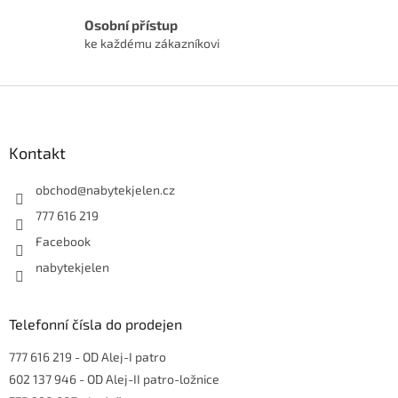
Osobní přístup
ke každému zákazníkovi
Z
á
p
a
Kontakt
t
í
obchod
@
nabytekjelen.cz
777 616 219
Facebook
nabytekjelen
Telefonní čísla do prodejen
777 616 219
- OD Alej-I patro
602 137 946
- OD Alej-II patro-ložnice