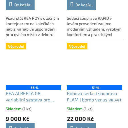
Do košíku
Do košíku
Psací stůl REA ROY s otočným
Sedací souprava RAPID v
kontejnerem na kolečkách
levém provedení zaujme
nabízí variabilní uspořádání
moderním vzhledem, vysokým
pracovního místa v dekoru
komfortem a praktickými
lancelot. Díky levému
funkcemi. Součástí sedačky je
provedení snadno
rozklad pro příležitostné
Výprodej
Výprodej
přizpůsobíte pracovní plochu...
přespání a praktický...
–56 %
–51 %
REA ALBERTA 08 -
Rohová sedací souprava
variabilní sestava pro
FLAM | bordo venus velvet
domácí kancelář
Skladem
(1 ks)
Skladem
(1 ks)
9 000 Kč
22 000 Kč