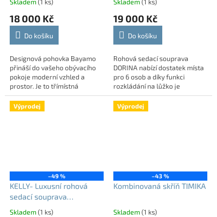
Skladem
(1 ks)
Skladem
(1 ks)
18 000 Kč
19 000 Kč
Do košíku
Do košíku
Designová pohovka Bayamo
Rohová sedací souprava
přináší do vašeho obývacího
DORINA nabízí dostatek místa
pokoje moderní vzhled a
pro 6 osob a díky funkci
prostor. Je to třímístná
rozkládání na lůžko je
pohovka, která díky svému
ideálním řešením pro
zpracování skvěle vynikne v
každodenní relaxaci i
Výprodej
Výprodej
otevřených prostorech...
příležitostné
přespání.Elegantní...
–49 %
–43 %
KELLY- Luxusní rohová
Kombinovaná skříň TIMIKA
sedací souprava
rozkládací s úložným
Skladem
(1 ks)
Skladem
(1 ks)