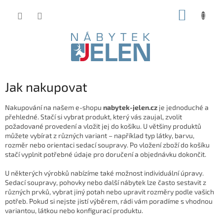
Přejít
NÁKUP
na
obsah
KOŠÍK
Jak nakupovat
Nakupování na našem e-shopu
nabytek-jelen.cz
je jednoduché a
přehledné. Stačí si vybrat produkt, který vás zaujal, zvolit
požadované provedení a vložit jej do košíku. U většiny produktů
můžete vybírat z různých variant – například typ látky, barvu,
rozměr nebo orientaci sedací soupravy. Po vložení zboží do košíku
stačí vyplnit potřebné údaje pro doručení a objednávku dokončit.
U některých výrobků nabízíme také možnost individuální úpravy.
Sedací soupravy, pohovky nebo další nábytek lze často sestavit z
různých prvků, vybrat jiný potah nebo upravit rozměry podle vašich
potřeb. Pokud si nejste jistí výběrem, rádi vám poradíme s vhodnou
variantou, látkou nebo konfigurací produktu.