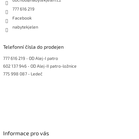
í
777 616 219
Facebook
nabytekjelen
Telefonní čísla do prodejen
777 616 219
- OD Alej-I patro
602 137 946
- OD Alej-II patro-ložnice
775 998 087
- Ledeč
Informace pro vás