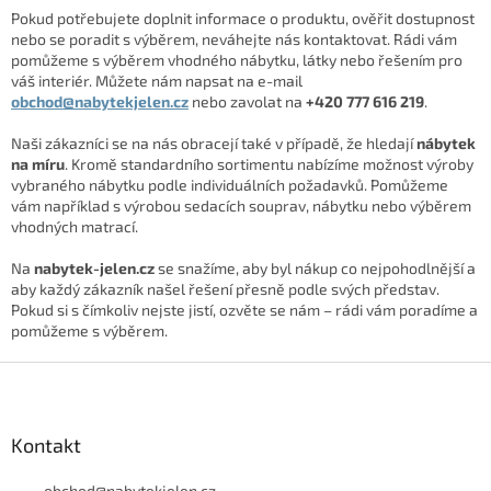
Pokud potřebujete doplnit informace o produktu, ověřit dostupnost
nebo se poradit s výběrem, neváhejte nás kontaktovat. Rádi vám
pomůžeme s výběrem vhodného nábytku, látky nebo řešením pro
váš interiér. Můžete nám napsat na e-mail
obchod@nabytekjelen.cz
nebo zavolat na
+420 777 616 219
.
Naši zákazníci se na nás obracejí také v případě, že hledají
nábytek
na míru
. Kromě standardního sortimentu nabízíme možnost výroby
vybraného nábytku podle individuálních požadavků. Pomůžeme
vám například s výrobou sedacích souprav, nábytku nebo výběrem
vhodných matrací.
Na
nabytek-jelen.cz
se snažíme, aby byl nákup co nejpohodlnější a
aby každý zákazník našel řešení přesně podle svých představ.
Pokud si s čímkoliv nejste jistí, ozvěte se nám – rádi vám poradíme a
pomůžeme s výběrem.
Z
á
p
a
Kontakt
t
obchod
@
nabytekjelen.cz