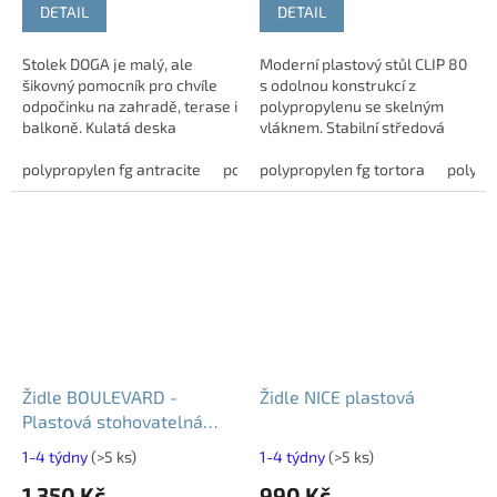
DETAIL
DETAIL
Stolek DOGA je malý, ale
Moderní plastový stůl CLIP 80
šikovný pomocník pro chvíle
s odolnou konstrukcí z
odpočinku na zahradě, terase i
polypropylenu se skelným
balkoně. Kulatá deska
vláknem. Stabilní středová
poskytuje dostatek místa na
podnož, snadná údržba a
kávu, knihu nebo letní
polypropylen fg antracite
polypropylen fg bianco
použití do interiéru i
polypropylen fg tortora
polypropylen
polypr
občerstvení. Díky...
venkovních prostor.
Židle BOULEVARD -
Židle NICE plastová
Plastová stohovatelná
židle do interiéru i
1-4 týdny
(>5 ks)
1-4 týdny
(>5 ks)
exteriéru
1 350 Kč
990 Kč