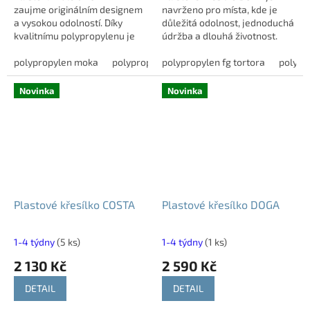
zaujme originálním designem
navrženo pro místa, kde je
a vysokou odolností. Díky
důležitá odolnost, jednoduchá
kvalitnímu polypropylenu je
údržba a dlouhá životnost.
vhodná do interiéru i exteriéru
Konstrukce z polypropylenu
a oceníte ji na terase, balkoně,
polypropylen moka
polypropylen giallo
vyztuženého skelnými vlákny
polypropylen fg tortora
polykarbonát transpa
polypr
zahradě...
zvládne...
Novinka
Novinka
Plastové křesílko COSTA
Plastové křesílko DOGA
1-4 týdny
(5 ks)
1-4 týdny
(1 ks)
2 130 Kč
2 590 Kč
DETAIL
DETAIL