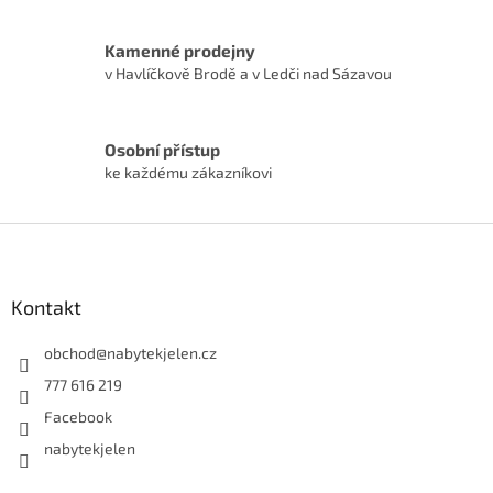
Kamenné prodejny
v Havlíčkově Brodě a v Ledči nad Sázavou
Osobní přístup
ke každému zákazníkovi
Z
á
p
a
Kontakt
t
í
obchod
@
nabytekjelen.cz
777 616 219
Facebook
nabytekjelen