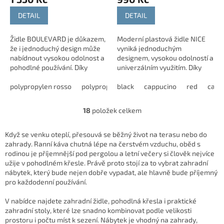
DETAIL
DETAIL
Židle BOULEVARD je důkazem,
Moderní plastová židle NICE
že i jednoduchý design může
vyniká jednoduchým
nabídnout vysokou odolnost a
designem, vysokou odolností a
pohodlné používání. Díky
univerzálním využitím. Díky
stohovatelnému provedení
kvalitnímu polypropylenu se
šetří místo při skladování a
polypropylen rosso
polypropylen antracite
skelným vláknem je vhodná do
black
cappucino
polypropylen aran
red
cat y
snadno se...
interiéru i...
18
položek celkem
O
v
l
Když se venku oteplí, přesouvá se běžný život na terasu nebo do
á
zahrady. Ranní káva chutná lépe na čerstvém vzduchu, oběd s
d
rodinou je příjemnější pod pergolou a letní večery si člověk nejvíce
a
užije v pohodlném křesle. Právě proto stojí za to vybrat zahradní
c
nábytek, který bude nejen dobře vypadat, ale hlavně bude příjemný
í
pro každodenní používání.
p
r
V nabídce najdete zahradní židle, pohodlná křesla i praktické
v
zahradní stoly, které lze snadno kombinovat podle velikosti
k
prostoru i počtu míst k sezení. Nábytek je vhodný na zahrady,