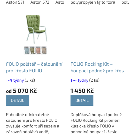
Skvěle vynikne v zimní
Aston 571
Aston 572
Aston 573
možnosti dokoupení čalounění
polypropylen fg tortora
Aston 574
Aston 575
polypr
As
zahradě, altánu, na...
nebo...
FOLIO polštář – čalounění
FOLIO Rocking Kit –
pro křeslo FOLIO
houpací podnož pro křeslo
FOLIO
1-4 týdny
(3 ks)
1-4 týdny
(2 ks)
5 070 Kč
1 450 Kč
od
DETAIL
DETAIL
Pohodlné odnímatelné
Doplňková houpací podnož
čalounění pro křeslo FOLIO
FOLIO Rocking Kit promění
zvyšuje komfort při sezení a
klasické křeslo FOLIO v
zároveň odolává vodě,
pohodlné houpací křeslo.