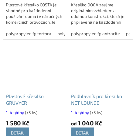
Plastové křesílko COSTA je
Křesílko DOGA zaujme
vhodné pro každodenní
originálním vzhledem a
používání doma i v náročných
odolnou konstrukcí, která je
komerčních provozech. Je
připravena na každodenní
vyrobeno z odolného
používání venku i uvnitř. Skvěle
polypropylenu vyztuženého
polypropylen fg tortora
polypropylen fg antracite
se hodí na terasy, balkony,
polypropylen fg antracite
polypropyle
polyp
skelnými vlákny, díky čemuž...
zahrady, do...
Plastové křesílko
Podhlavník pro křesílko
GRUVYER
NET LOUNGE
1-4 týdny
(>5 ks)
1-4 týdny
(>5 ks)
1 580 Kč
1 040 Kč
od
DETAIL
DETAIL