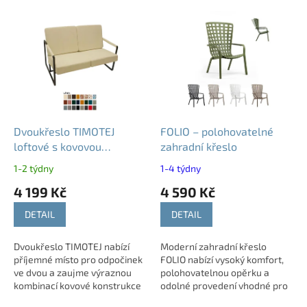
V
ý
p
i
s
p
r
o
d
Dvoukřeslo TIMOTEJ
FOLIO – polohovatelné
u
loftové s kovovou
zahradní křeslo
k
konstrukcí
1-2 týdny
1-4 týdny
t
4 199 Kč
4 590 Kč
ů
DETAIL
DETAIL
Dvoukřeslo TIMOTEJ nabízí
Moderní zahradní křeslo
příjemné místo pro odpočinek
FOLIO nabízí vysoký komfort,
ve dvou a zaujme výraznou
polohovatelnou opěrku a
kombinací kovové konstrukce
odolné provedení vhodné pro
a pohodlného čalounění.
venkovní i vnitřní použití. Díky