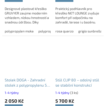
Designové plastové křesílko
Praktický podhlavník pro
GRUVYER zaujme moderním
křesílko NET LOUNGE zvyšuje
vzhledem, nízkou hmotností a
komfort při odpočinku na
snadnou údržbou. Díky
zahradě, terase i u bazénu.
odolnému polypropylenu je
Snadné upevnění pomocí
vhodné do interiéru i
polypropylen moka
polypropylen giallo
textilních pásků zajistí stabilní
rosa quarzo
polypropylen grigio pe
grigio sunbrella
exteriéru, pro domácnosti,...
umístění na...
Stolek DOGA - Zahradní
Stůl CLIP 80 – odolný stůl
stolek z polypropylenu 50
se stabilní konstrukcí
× 50 cm
1-4 týdny
1-4 týdny
(3 ks)
2 050 Kč
5 700 Kč