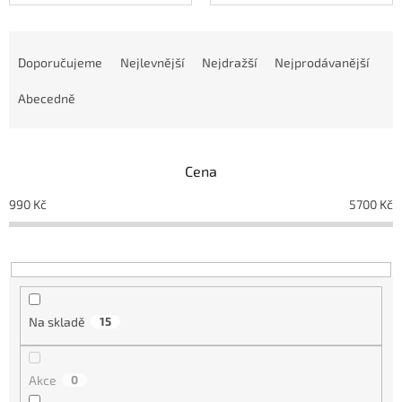
Ř
a
Doporučujeme
Nejlevnější
Nejdražší
Nejprodávanější
z
e
Abecedně
n
í
p
Cena
r
o
990
Kč
5700
Kč
d
u
k
t
ů
Na skladě
15
Akce
0