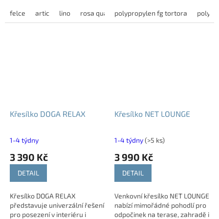
nečistotám i plísním. Kvalitní
Stylový a praktický doplněk
akrylová látka je vhodná pro
felce
artic
lino
rosa quarzo
pro ještě větší komfort při
polypropylen fg tortora
polypr
venkovní i vnitřní...
relaxaci doma i venku.
Křesílko DOGA RELAX
Křesílko NET LOUNGE
1-4 týdny
1-4 týdny
(>5 ks)
3 390 Kč
3 990 Kč
DETAIL
DETAIL
Křesílko DOGA RELAX
Venkovní křesílko NET LOUNGE
představuje univerzální řešení
nabízí mimořádné pohodlí pro
pro posezení v interiéru i
odpočinek na terase, zahradě i