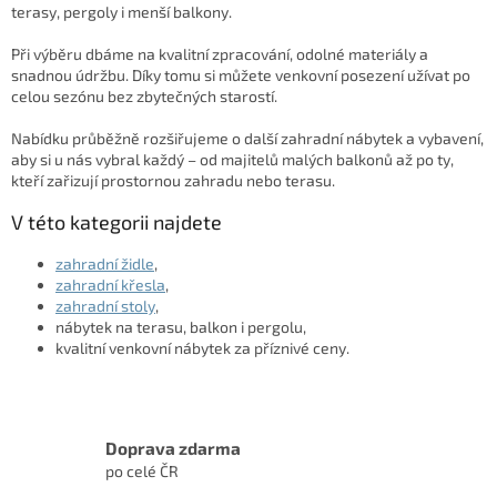
y
terasy, pergoly i menší balkony.
v
ý
Při výběru dbáme na kvalitní zpracování, odolné materiály a
p
snadnou údržbu. Díky tomu si můžete venkovní posezení užívat po
i
celou sezónu bez zbytečných starostí.
s
u
Nabídku průběžně rozšiřujeme o další zahradní nábytek a vybavení,
aby si u nás vybral každý – od majitelů malých balkonů až po ty,
kteří zařizují prostornou zahradu nebo terasu.
V této kategorii najdete
zahradní židle
,
zahradní křesla
,
zahradní stoly
,
nábytek na terasu, balkon i pergolu,
kvalitní venkovní nábytek za příznivé ceny.
Doprava zdarma
po celé ČR