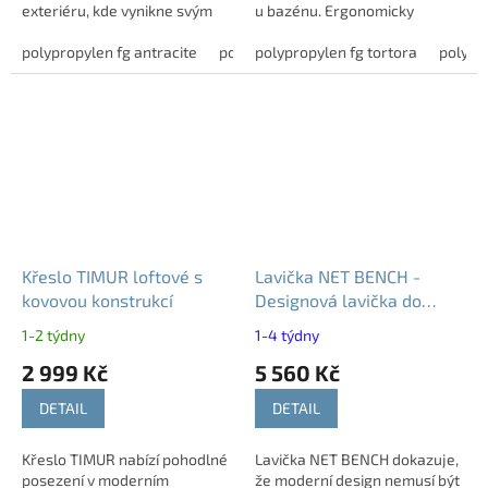
exteriéru, kde vynikne svým
u bazénu. Ergonomicky
moderním vzhledem a
tvarovaný sedák s vysokým
snadnou údržbou.Díky
polypropylen fg antracite
polypropylen fg bianco
opěrákem poskytuje komfort
polypropylen fg tortora
polypropylen
polypr
použitému materiálu je...
při dlouhém...
Křeslo TIMUR loftové s
Lavička NET BENCH -
kovovou konstrukcí
Designová lavička do
interiéru i exteriéru
1-2 týdny
1-4 týdny
2 999 Kč
5 560 Kč
DETAIL
DETAIL
Křeslo TIMUR nabízí pohodlné
Lavička NET BENCH dokazuje,
posezení v moderním
že moderní design nemusí být