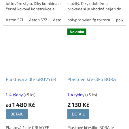
loftovém stylu. Díky kombinaci
složitý. Díky odolnému
černé kovové konstrukce a
provedení je vhodná nejen do
měkkého čalounění se skvěle
interiéru, ale také na terasy,
hodí do zimních zahrad,
Aston 571
Aston 572
Aston 573
zahrady, balkony nebo do
polypropylen fg tortora
Aston 574
Aston 575
polypr
As
altánů, krytých...
komerčních...
Novinka
Plastová židle GRUVYER
Plastové křesílko BORA
1-4 týdny
(>5 ks)
1-4 týdny
(>5 ks)
1 480 Kč
2 130 Kč
od
DETAIL
DETAIL
Plastová židle GRUVYER
Plastové křesílko BORA je