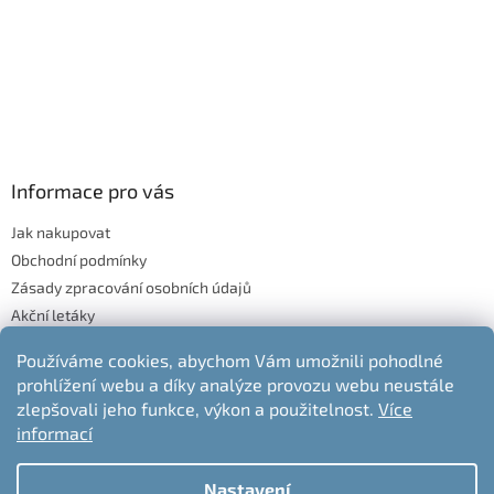
Informace pro vás
Jak nakupovat
Obchodní podmínky
Zásady zpracování osobních údajů
Akční letáky
Blog
Používáme cookies, abychom Vám umožnili pohodlné
Moje objednávka
prohlížení webu a díky analýze provozu webu neustále
Odstoupení od kupní smlouvy
zlepšovali jeho funkce, výkon a použitelnost.
Více
informací
Nastavení
Vytvořil Shoptet