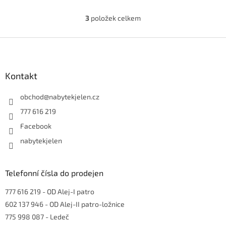
3
položek celkem
O
v
l
Z
á
á
d
p
a
a
Kontakt
c
t
í
í
obchod
@
nabytekjelen.cz
p
r
777 616 219
v
Facebook
k
y
nabytekjelen
v
ý
p
Telefonní čísla do prodejen
i
s
777 616 219
- OD Alej-I patro
u
602 137 946
- OD Alej-II patro-ložnice
775 998 087
- Ledeč