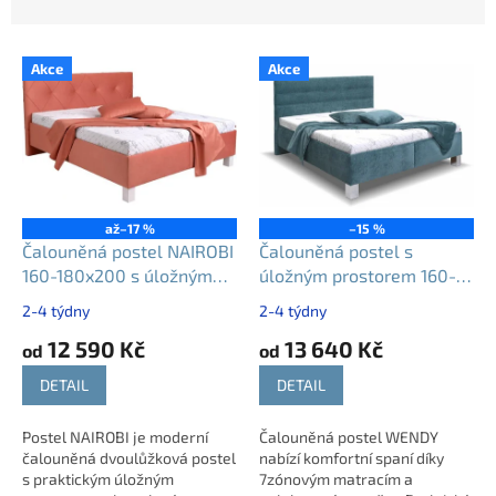
n
í
V
p
Akce
Akce
ý
r
p
o
i
d
s
u
p
k
r
t
o
ů
až
–17 %
–15 %
d
Čalouněná postel NAIROBI
Čalouněná postel s
u
160-180x200 s úložným
úložným prostorem 160-
k
prostorem
180x200 WENDY
2-4 týdny
2-4 týdny
t
12 590 Kč
13 640 Kč
ů
od
od
DETAIL
DETAIL
Postel NAIROBI je moderní
Čalouněná postel WENDY
čalouněná dvoulůžková postel
nabízí komfortní spaní díky
s praktickým úložným
7zónovým matracím a