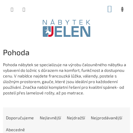
Přejít
NÁKUP
na
obsah
KOŠÍK
Pohoda
Pohoda nábytek se specializuje na výrobu čalouněného nábytku a
vybavení do ložnic s důrazem na komfort, funkčnost a dostupnou
cenu. V nabídce najdete francouzká lůžka, válendy, postele s
úložným prostorem, gauče, které jsou ideální pro každodenní
používání. Značka nabízí kompletní řešení pro kvalitní spánek- od
postelí přes lamelové rošty, až po matrace.
Ř
a
Doporučujeme
Nejlevnější
Nejdražší
Nejprodávanější
z
e
Abecedně