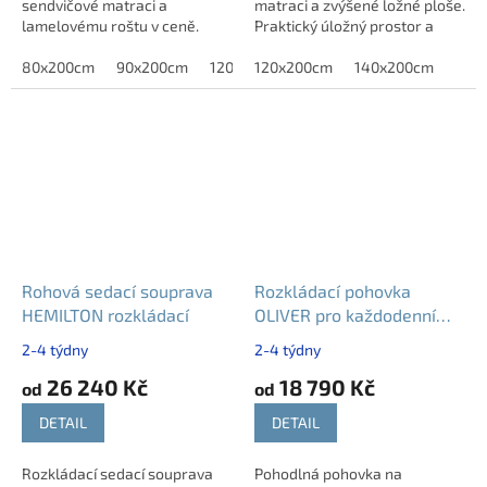
sendvičové matraci a
matraci a zvýšené ložné ploše.
lamelovému roštu v ceně.
Praktický úložný prostor a
Praktický úložný prostor s
boční výklop zajišťují snadný
bočním výklopem poskytuje
80x200cm
90x200cm
120x200cm
přístup. Ideální řešení do...
120x200cm
140x200cm
140x200cm
dostatek místa pro lůžkoviny....
Rohová sedací souprava
Rozkládací pohovka
HEMILTON rozkládací
OLIVER pro každodenní
spaní
2-4 týdny
2-4 týdny
26 240 Kč
18 790 Kč
od
od
DETAIL
DETAIL
Rozkládací sedací souprava
Pohodlná pohovka na