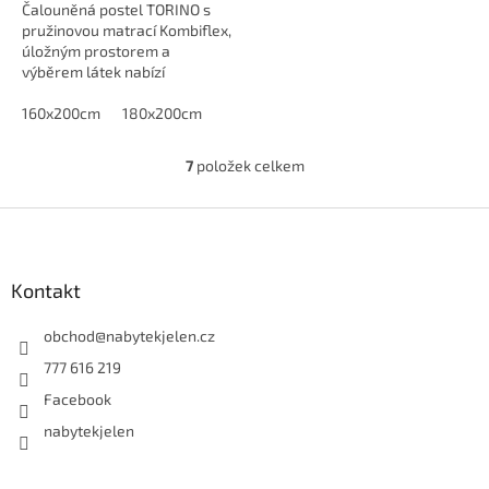
Čalouněná postel TORINO s
pružinovou matrací Kombiflex,
úložným prostorem a
výběrem látek nabízí
komfortní spaní i praktické
využití prostoru.
160x200cm
180x200cm
7
položek celkem
O
v
l
Z
á
á
d
p
a
a
Kontakt
c
t
í
í
obchod
@
nabytekjelen.cz
p
r
777 616 219
v
Facebook
k
y
nabytekjelen
v
ý
p