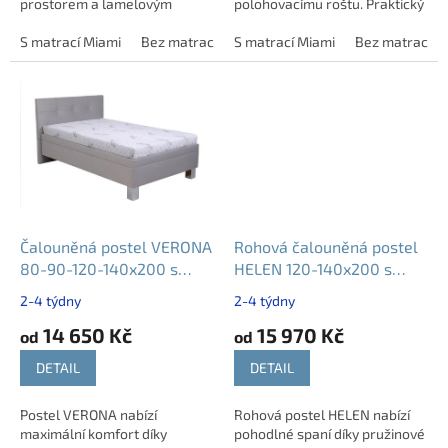
prostorem a lamelovým
polohovacímu roštu. Praktický
roštem. Nabízí výběr rozměru
úložný prostor poskytuje
160 nebo 180 cm za stejnou
S matrací Miami
Bez matrací
dostatek místa pro lůžkoviny.
S matrací Miami
Bez matrací
cenu. Odolné látky s...
Moderní design a...
Čalouněná postel VERONA
Rohová čalouněná postel
80-90-120-140x200 s
HELEN 120-140x200 s
úložným prostorem |
úložným prostorem
2-4 týdny
2-4 týdny
matrace a rošt v ceně
14 650 Kč
15 970 Kč
od
od
DETAIL
DETAIL
Postel VERONA nabízí
Rohová postel HELEN nabízí
maximální komfort díky
pohodlné spaní díky pružinové