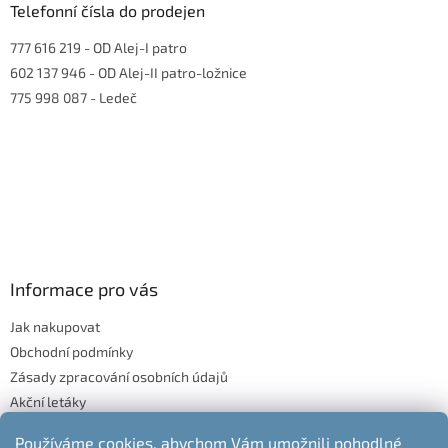
Telefonní čísla do prodejen
i
s
777 616 219
- OD Alej-I patro
u
602 137 946
- OD Alej-II patro-ložnice
775 998 087
- Ledeč
Informace pro vás
Jak nakupovat
Obchodní podmínky
Zásady zpracování osobních údajů
Akční letáky
Blog
Používáme cookies, abychom Vám umožnili pohodlné