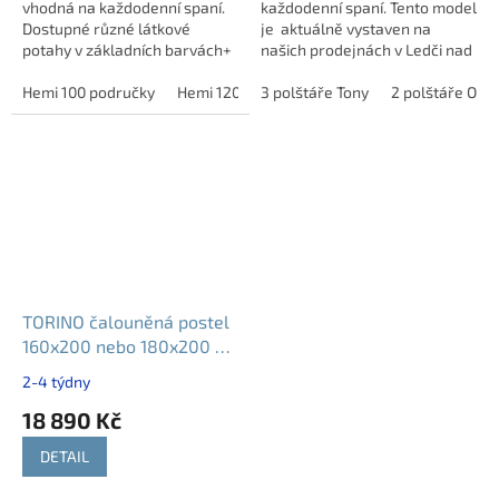
vhodná na každodenní spaní.
každodenní spaní. Tento model
Dostupné různé látkové
je aktuálně vystaven na
potahy v základních barvách+
našich prodejnách v Ledči nad
možnost výběru látky ze
Sázavou i Havlíčkově Brodě.
vzorníku na našich prodejnách
Hemi 100 područky
Hemi 120 područky
Dostupné různé látkové
3 polštáře Tony
Hemi 140 područky
2 polštáře Oliv
H
v Havlíčkově...
potahy...
TORINO čalouněná postel
160x200 nebo 180x200 s
matrací a úložným
2-4 týdny
prostorem
18 890 Kč
DETAIL