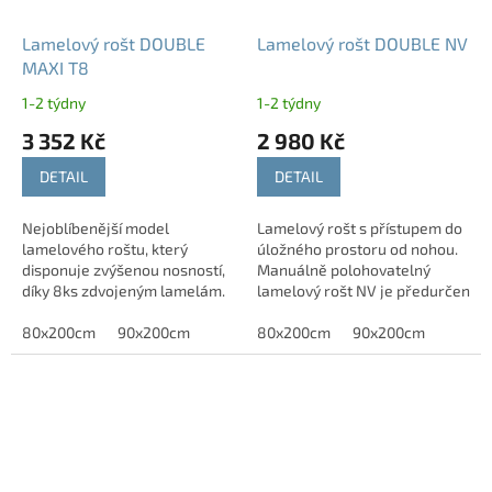
Lamelový rošt DOUBLE
Lamelový rošt DOUBLE NV
MAXI T8
1-2 týdny
1-2 týdny
3 352 Kč
2 980 Kč
DETAIL
DETAIL
Nejoblíbenější model
Lamelový rošt s přístupem do
lamelového roštu, který
úložného prostoru od nohou.
disponuje zvýšenou nosností,
Manuálně polohovatelný
díky 8ks zdvojeným lamelám.
lamelový rošt NV je předurčen
do postelí s úložným
80x200cm
90x200cm
prostorem.
80x200cm
90x200cm