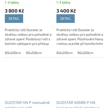
1-3 týdny
1-3 týdny
3 800 Kč
3 400 Kč
DETAIL
DETAIL
Praktický rošt Duostar je
Praktický rošt Duostar je
skvělou volbou pro pohodlné a
skvělou volbou pro pohodlné a
zdravé spaní. Postelový rošt s
zdravé spaní. Polohování hlavy
bočním výklopem pro přístup
i nohou oceníte při komfortním
do úložného prostoru řeší
čtení a odpočinku. Pevná
nedostatek místa v ložnici.
80x200cm
90x200cm
středová část se postará o
80x200cm
90x200cm
Zdvih...
lepší...
DUOSTAR HN P manuálně
DUOSTAR KOMBI P HN
polohovací rošt
levý manuálně polohovací