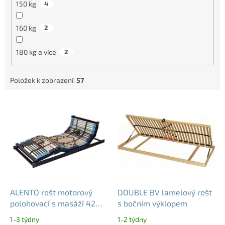
150 kg
4
160 kg
2
180 kg a více
2
Položek k zobrazení:
57
V
ý
p
i
s
p
r
o
d
ALENTO rošt motorový
DOUBLE BV lamelový rošt
u
polohovací s masáží 42
s bočním výklopem
k
lamel nosnost 130 kg
1-3 týdny
1-2 týdny