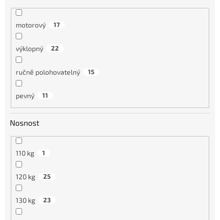
motorový
17
výklopný
22
ručně polohovatelný
15
pevný
11
Nosnost
110 kg
1
120 kg
25
130 kg
23