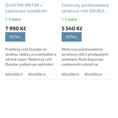
DUOSTAR MOTOR s
Elektricky polohovatelný
kabelovým ovládáním
lamelový rošt DOUBLE
MOBIL T5
1-3 týdny
1-2 týdny
7 990 Kč
5 540 Kč
DETAIL
DETAIL
Praktický rošt Duostar je
Motorový polohovatelný
skvělou volbou pro pohodlné a
lamelový rošt s předpjatými
zdravé spaní. Motorový rošt
lamelami. Rošt disponuje
Duostar podporuje optimální
nastavením tuhosti ve
rozložení váhy těla na matraci.
středové části díky posuvným
Polohování roštu pomocí...
80x200cm
90x200cm
,,páskem" a zdvojeným
80x200cm
90x200cm
lamelám. Rozměry roštu lze...