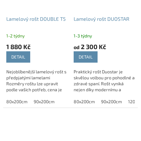
Lamelový rošt DOUBLE T5
Lamelový rošt DUOSTAR
1-2 týdny
1-3 týdny
1 880 Kč
2 300 Kč
od
DETAIL
DETAIL
Nejoblíbenější lamelový rošt s
Praktický rošt Duostar je
předpjatými lamelami
skvělou volbou pro pohodlné a
Rozměry roštu lze upravit
zdravé spaní. Rošt vyniká
podle vašich potřeb, cena je
nejen díky modernímu a
stanovena individuálně dle
svěžímu designu. Pružné
požadovaných rozměrů a
80x200cm
90x200cm
lamely uložené ve dvojicích v
80x200cm
90x200cm
120x2
provedení....
kaučukových...