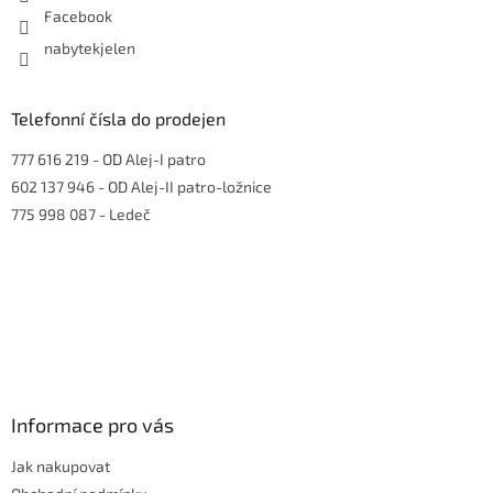
Facebook
nabytekjelen
Telefonní čísla do prodejen
777 616 219
- OD Alej-I patro
602 137 946
- OD Alej-II patro-ložnice
775 998 087
- Ledeč
Informace pro vás
Jak nakupovat