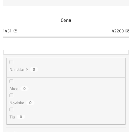
n
í
p
Cena
r
o
1451
Kč
42200
Kč
d
u
k
t
ů
Na skladě
0
Akce
0
Novinka
0
Tip
0