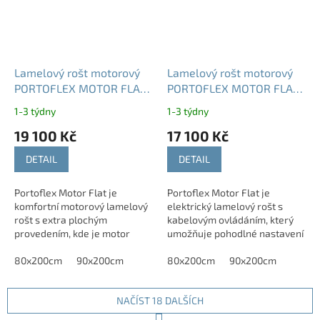
Lamelový rošt motorový
Lamelový rošt motorový
PORTOFLEX MOTOR FLAT
PORTOFLEX MOTOR FLAT
s bezšňůrovým ovládáním
s kabelovým ovládáním
1-3 týdny
1-3 týdny
19 100 Kč
17 100 Kč
DETAIL
DETAIL
Portoflex Motor Flat je
Portoflex Motor Flat je
komfortní motorový lamelový
elektrický lamelový rošt s
rošt s extra plochým
kabelovým ovládáním, který
provedením, kde je motor
umožňuje pohodlné nastavení
integrovaný přímo do
polohy těla pomocí ovladače.
konstrukce. Díky tomu
80x200cm
90x200cm
Rošt umožňuje přístup do
80x200cm
90x200cm
umožňuje plné využití
úložného prostoru.
úložného...
NAČÍST 18 DALŠÍCH
S