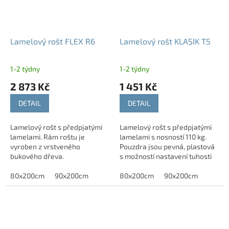
Lamelový rošt FLEX R6
Lamelový rošt KLASIK T5
1-2 týdny
1-2 týdny
2 873 Kč
1 451 Kč
DETAIL
DETAIL
Lamelový rošt s předpjatými
Lamelový rošt s předpjatými
lamelami. Rám roštu je
lamelami s nosností 110 kg.
vyroben z vrstveného
Pouzdra jsou pevná, plastová
bukového dřeva.
s možností nastavení tuhosti
POTŘEBUJETE JINÝ ROZMĚR? -
ve středové části.
Neváhejte nás kontaktovat
80x200cm
90x200cm
POTŘEBUJETE JINÝ ROZMĚR? -
80x200cm
90x200cm
kliknutím sem.
Neváhejte nás...