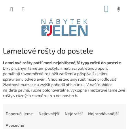
Přejít
NÁKUP
na
obsah
KOŠÍK
Lamelové rošty do postele
Lamelové rošty patří mezi nejoblíbenější typy roštů do postele.
Díky pružným lamelám poskytují matraci potřebnou oporu,
pomáhají rovnoměrně rozložit zatížení a přispívají k jejímu
správnému odvětrávání. Vhodně zvolený rošt může prodloužit
životnost matrace a zvýšit pohodlí při spánku. V naší nabídce
najdete pevné, ručně polohovatelné, výklopné i motorové lamelové
rošty v různých rozměrech a nosnostech.
Ř
a
Doporučujeme
Nejlevnější
Nejdražší
Nejprodávanější
z
e
Abecedně