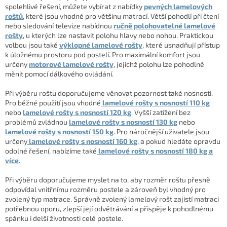
spolehlivé řešení, můžete vybírat z nabídky
pevných lamelových
roštů
, které jsou vhodné pro většinu matrací. Větší pohodlí při čtení
nebo sledování televize nabídnou
ručně polohovatelné lamelové
rošty
, u kterých lze nastavit polohu hlavy nebo nohou. Praktickou
volbou jsou také
výklopné lamelové rošty
, které usnadňují přístup
k úložnému prostoru pod postelí. Pro maximální komfort jsou
určeny
motorové lamelové rošty
, jejichž polohu lze pohodlně
měnit pomocí dálkového ovládání.
Při výběru roštu doporučujeme věnovat pozornost také nosnosti.
Pro běžné použití jsou vhodné
lamelové rošty s nosností 110 kg
nebo
lamelové rošty s nosností 120 kg
. Vyšší zatížení bez
problémů zvládnou
lamelové rošty s nosností 130 kg
nebo
lamelové rošty s nosností 150 kg
. Pro náročnější uživatele jsou
určeny
lamelové rošty s nosností 160 kg
, a pokud hledáte opravdu
odolné řešení, nabízíme také
lamelové rošty s nosností 180 kg a
více
.
Při výběru doporučujeme myslet na to, aby rozměr roštu přesně
odpovídal vnitřnímu rozměru postele a zároveň byl vhodný pro
zvolený typ matrace. Správně zvolený lamelový rošt zajistí matraci
potřebnou oporu, zlepší její odvětrávání a přispěje k pohodlnému
spánku i delší životnosti celé postele.