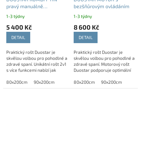
pravý manuálně
bezšňůrovým ovládáním
polohovací rošt
1-3 týdny
1-3 týdny
5 400 Kč
8 600 Kč
DETAIL
DETAIL
Praktický rošt Duostar je
Praktický rošt Duostar je
skvělou volbou pro pohodlné a
skvělou volbou pro pohodlné a
zdravé spaní. Unikátní rošt 2v1
zdravé spaní. Motorový rošt
s více funkcemi nabízí jak
Duostar podporuje optimální
pohodlné polohování, tak i
rozložení váhy těla na matraci.
boční odklápění pomocí pístu.
80x200cm
90x200cm
Polohování roštu pomocí...
80x200cm
90x200cm
Zdvih...