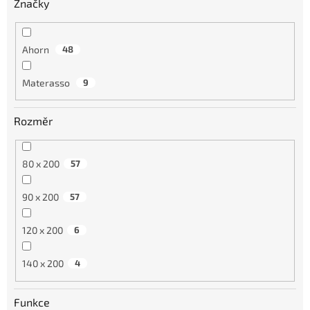
Značky
Ahorn
48
Materasso
9
Rozměr
80 x 200
57
90 x 200
57
120 x 200
6
140 x 200
4
Funkce