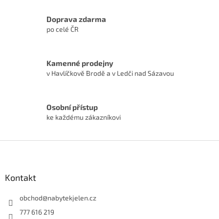
Doprava zdarma
po celé ČR
Kamenné prodejny
v Havlíčkově Brodě a v Ledči nad Sázavou
Osobní přístup
ke každému zákazníkovi
Z
á
p
a
Kontakt
t
í
obchod
@
nabytekjelen.cz
777 616 219