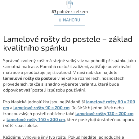
1
4
t
O
r
57
položek celkem
v
á
l
NAHORU
n
á
k
d
o
v
Lamelové rošty do postele – základ
a
á
c
kvalitního spánku
n
í
í
p
Správně zvolený rošt má stejně velký vliv na pohodlí při spánku jako
r
samotná matrace. Pomáhá rozložit zatížení, zajišťuje odvětrávání
v
matrace a prodlužuje její životnost. V naší nabídce najdete
k
lamelové rošty do postele
v několika rozměrech, nosnostech i
y
provedeních, takže si snadno vyberete variantu, která bude
v
odpovídat vaší posteli i způsobu používání.
ý
p
Pro klasická jednolůžka jsou nejžádanější
lamelové rošty 80 × 200
i
cm
a
lamelové rošty 90 × 200 cm
. Do širších jednolůžek nebo
s
francouzských postelí nabízíme také
lamelové rošty 120 × 200 cm
u
a
lamelové rošty 140 × 200 cm
, které poskytují dostatečnou oporu
i větší spací ploše.
Každému vyhovuje jiný typ roštu. Pokud hledáte jednoduché a