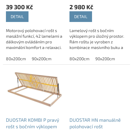
t
39 300 Kč
2 980 Kč
ů
DETAIL
DETAIL
Motorový polohovací rošt s
Lamelový rošt s bočním
masážní funkcí, 42 lamelami a
výklopem pro úložný prostor.
dálkovým ovládáním pro
Rám roštu je vyroben z
maximální komfort a relaxaci.
kombinace masivního buku a
vrstveného březového dřeva.
80x200cm
90x200cm
Rozměry roštu lze upravit
80x200cm
90x200cm
podle vašich potřeb,...
DUOSTAR KOMBI P pravý
DUOSTAR HN manuálně
rošt s bočním výklopem
polohovací rošt