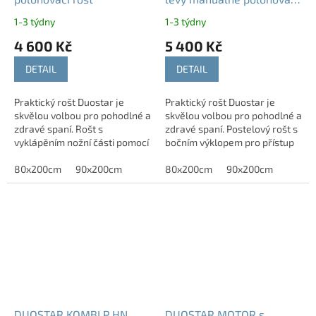
rošt
1-3 týdny
1-3 týdny
4 600 Kč
5 400 Kč
DETAIL
DETAIL
Praktický rošt Duostar je
Praktický rošt Duostar je
skvělou volbou pro pohodlné a
skvělou volbou pro pohodlné a
zdravé spaní. Rošt s
zdravé spaní. Postelový rošt s
vyklápěním nožní části pomocí
bočním výklopem pro přístup
pístu vám zajistí jednoduchý
do úložného prostoru řeší
přístup do celého úložného
80x200cm
90x200cm
nedostatek místa v ložnici.
80x200cm
90x200cm
prostoru pod...
Zdvih...
DUOSTAR KOMBI P HN
DUOSTAR MOTOR s