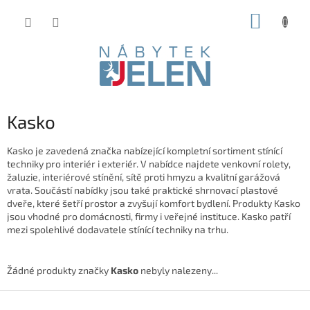
Přejít
NÁKUP
na
obsah
KOŠÍK
Kasko
Kasko je zavedená značka nabízející kompletní sortiment stínící
techniky pro interiér i exteriér. V nabídce najdete venkovní rolety,
žaluzie, interiérové stínění, sítě proti hmyzu a kvalitní garážová
vrata. Součástí nabídky jsou také praktické shrnovací plastové
dveře, které šetří prostor a zvyšují komfort bydlení. Produkty Kasko
jsou vhodné pro domácnosti, firmy i veřejné instituce. Kasko patří
mezi spolehlivé dodavatele stínící techniky na trhu.
Žádné produkty značky
Kasko
nebyly nalezeny...
Z