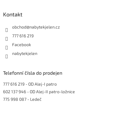
á
p
a
Kontakt
t
í
obchod
@
nabytekjelen.cz
777 616 219
Facebook
nabytekjelen
Telefonní čísla do prodejen
777 616 219
- OD Alej-I patro
602 137 946
- OD Alej-II patro-ložnice
775 998 087
- Ledeč