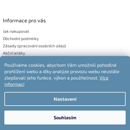
Informace pro vás
Jak nakupovat
Obchodní podmínky
Zásady zpracování osobních údajů
Akční letáky
Blog
Používáme cookies, abychom Vám umožnili pohodlné
Moje objednávka
prohlížení webu a díky analýze provozu webu neustále
Odstoupení od kupní smlouvy
zlepšovali jeho funkce, výkon a použitelnost.
Více
informací
Nastavení
Vytvořil Shoptet
Souhlasím
Copyright 2026
nabytek-jelen.cz
. Všechna práva vyhrazena.