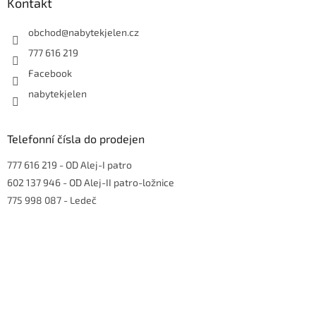
a
Kontakt
t
í
obchod
@
nabytekjelen.cz
777 616 219
Facebook
nabytekjelen
Telefonní čísla do prodejen
777 616 219
- OD Alej-I patro
602 137 946
- OD Alej-II patro-ložnice
775 998 087
- Ledeč