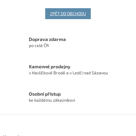
ZPĚT DO OBCHODU
Doprava zdarma
po celé ČR
Kamenné prodejny
v Havlíčkově Brodě a v Ledči nad Sázavou
Osobní přístup
ke každému zákazníkovi
Z
á
p