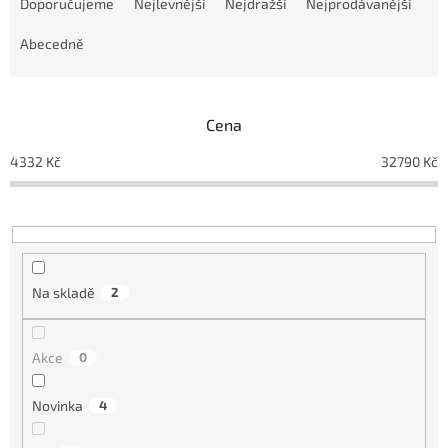
a
Doporučujeme
Nejlevnější
Nejdražší
Nejprodávanější
z
e
Abecedně
n
í
p
Cena
r
o
4332
Kč
32790
Kč
d
u
k
t
ů
Na skladě
2
Akce
0
Novinka
4