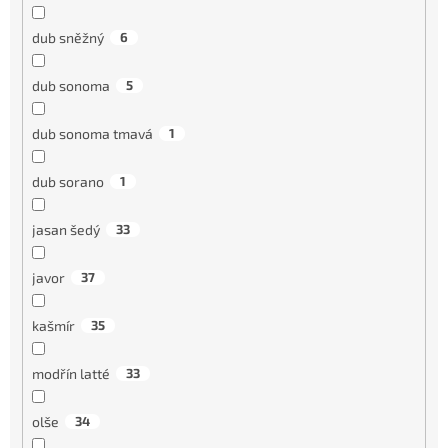
dub sněžný
6
dub sonoma
5
dub sonoma tmavá
1
dub sorano
1
jasan šedý
33
javor
37
kašmír
35
modřín latté
33
olše
34