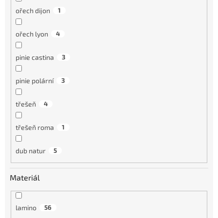
ořech dijon
1
ořech lyon
4
pinie castina
3
pinie polární
3
třešeň
4
třešeň roma
1
dub natur
5
Materiál
lamino
56