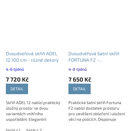
Dvoudveřová skříň ADEL
Dvoudvéřová šatní skříň
12 100 cm - různé dekory
FORTUNA F2 -
100×222×52 cm
4-6 týdnů
4-8 týdnů
7 720 Kč
7 650 Kč
DETAIL
DETAIL
Skříň ADEL 12 nabízí praktický
Praktická šatní skříň Fortuna
úložný prostor ve dvou
F2 nabízí dostatek prostoru
variantách vnitřního
pro zavěšení oblečení i uložení
uspořádání. Elegantní
věcí na policích. Disponuje
provance design s opticky
dvěma policemi a šatní tyčí pro
odlehčenou konstrukcí působí
Skříň č.1
Skříň č.2
přehledné uspořádání....