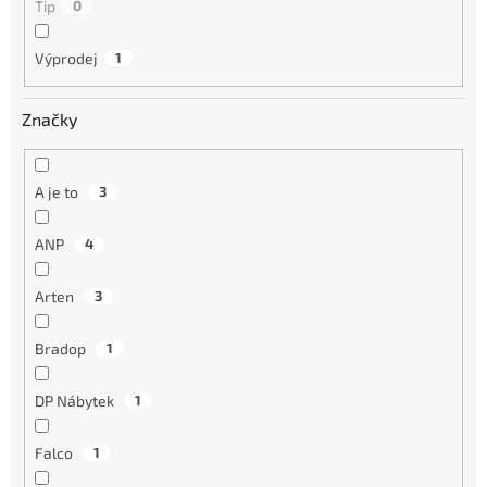
Tip
0
Výprodej
1
Značky
A je to
3
ANP
4
Arten
3
Bradop
1
DP Nábytek
1
Falco
1