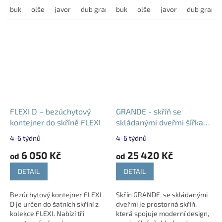
mm a v nabídce je dostupná
buk
olše
javor
dub grande
široký výběr dekorů.
buk
dub harmony
olše
javor
modřín latté
dub grand
v...
Aktuálně...
FLEXI D – bezúchytový
GRANDE - skříň se
kontejner do skříně FLEXI
skládanými dveřmi šířka
200 a 240 cm
4-6 týdnů
4-6 týdnů
6 050 Kč
25 420 Kč
od
od
DETAIL
DETAIL
Bezúchytový kontejner FLEXI
Skřín GRANDE se skládanými
D je určen do šatních skříní z
dveřmi je prostorná skříň,
kolekce FLEXI. Nabízí tři
která spojuje moderní design,