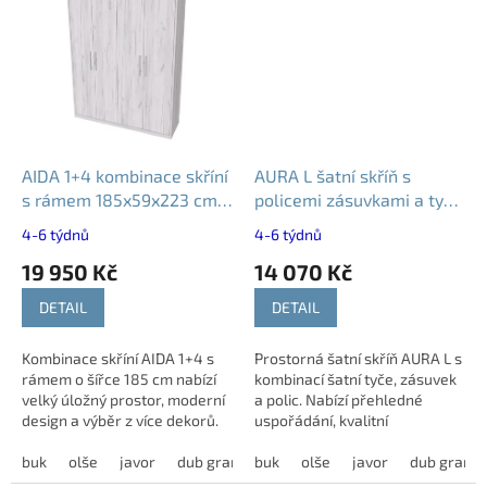
AIDA 1+4 kombinace skříní
AURA L šatní skříň s
s rámem 185x59x223 cm -
policemi zásuvkami a tyčí
různé dekory
137 cm - různé dekory
4-6 týdnů
4-6 týdnů
19 950 Kč
14 070 Kč
DETAIL
DETAIL
Kombinace skříní AIDA 1+4 s
Prostorná šatní skříň AURA L s
rámem o šířce 185 cm nabízí
kombinací šatní tyče, zásuvek
velký úložný prostor, moderní
a polic. Nabízí přehledné
design a výběr z více dekorů.
uspořádání, kvalitní
zpracování a moderní design.
buk
olše
javor
dub grande
buk
dub harmony
olše
javor
modřín latté
dub grand