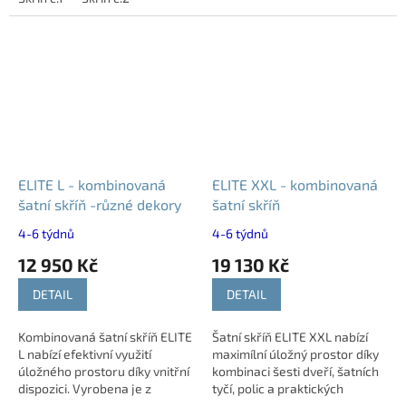
vzdušně a moderně. Díky...
ELITE L - kombinovaná
ELITE XXL - kombinovaná
šatní skříň -různé dekory
šatní skříň
4-6 týdnů
4-6 týdnů
12 950 Kč
19 130 Kč
DETAIL
DETAIL
Kombinovaná šatní skříň ELITE
Šatní skříň ELITE XXL nabízí
L nabízí efektivní využití
maximílní úložný prostor díky
úložného prostoru díky vnitřní
kombinaci šesti dveří, šatních
dispozici. Vyrobena je z
tyčí, polic a praktických
kvalitního lamina o tloušťce 18
zásuvek. Kvalitní zpracování,