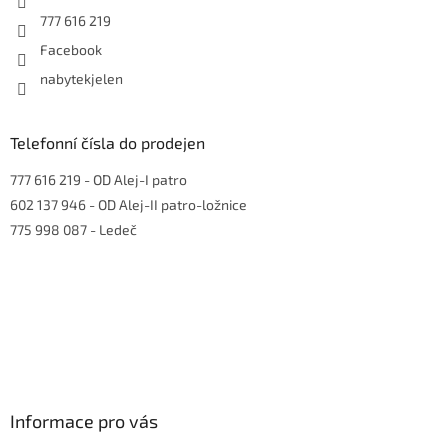
777 616 219
Facebook
nabytekjelen
Telefonní čísla do prodejen
777 616 219
- OD Alej-I patro
602 137 946
- OD Alej-II patro-ložnice
775 998 087
- Ledeč
Informace pro vás