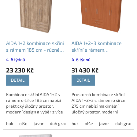
p
i
s
p
r
o
d
AIDA 1+2 kombinace skříní
AIDA 1+2+3 kombinace
u
s rámem 185 cm - různé
skříní s rámem
k
dekory
275x59x223 cm - různé
4-6 týdnů
4-6 týdnů
t
dekory
23 230 Kč
31 430 Kč
ů
DETAIL
DETAIL
Kombinace skříní AIDA 1+2 s
Prostorná kombinace skříní
rámem o šířce 185 cm nabízí
AIDA 1+2+3 s rámem o šířce
praktický úložný prostor,
275 cm nabízí maximální
moderní design a výběr z více
úložný prostor, moderní
dekorů.
design a výběr z více dekorů.
buk
olše
javor
dub grande
buk
dub harmony
olše
javor
modřín latté
dub grand