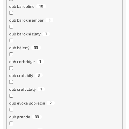
dub bardolino
10
dub barokní amber
3
dub barokní zlatý
1
dub bělený
33
dub corbridge
1
dub craft bílý
3
dub craft zlatý
1
dub evoke pobřežní
2
dub grande
33