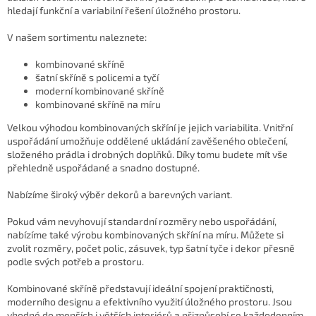
ý
hledají funkční a variabilní řešení úložného prostoru.
p
i
V našem sortimentu naleznete:
s
u
kombinované skříně
šatní skříně s policemi a tyčí
moderní kombinované skříně
kombinované skříně na míru
Velkou výhodou kombinovaných skříní je jejich variabilita. Vnitřní
uspořádání umožňuje oddělené ukládání zavěšeného oblečení,
složeného prádla i drobných doplňků. Díky tomu budete mít vše
přehledně uspořádané a snadno dostupné.
Nabízíme široký výběr dekorů a barevných variant.
Pokud vám nevyhovují standardní rozměry nebo uspořádání,
nabízíme také výrobu kombinovaných skříní na míru. Můžete si
zvolit rozměry, počet polic, zásuvek, typ šatní tyče i dekor přesně
podle svých potřeb a prostoru.
Kombinované skříně představují ideální spojení praktičnosti,
moderního designu a efektivního využití úložného prostoru. Jsou
vhodné do menších i větších interiérů a přizpůsobí se každodenním