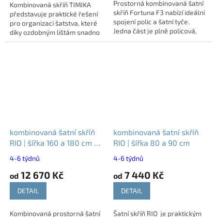
Prostorná kombinovaná šatní
Kombinovaná skříň TIMIKA
skříň Fortuna F3 nabízí ideální
představuje praktické řešení
spojení polic a šatní tyče.
pro organizaci šatstva, které
Jedna část je plně policová,
díky ozdobným lištám snadno
druhá obsahuje dvě police a
sladíte s interiérem vaší
šatní tyč pro zavěšení
ložnice. Její promyšlené
oblečení....
vnitřní...
kombinovaná šatní skříň
kombinovaná šatní skříň
RIO | šířka 160 a 180 cm -
RIO | šířka 80 a 90 cm
různé dekory
4-6 týdnů
4-6 týdnů
12 670 Kč
7 440 Kč
od
od
DETAIL
DETAIL
Kombinovaná prostorná šatní
Šatní skříň RIO je praktickým