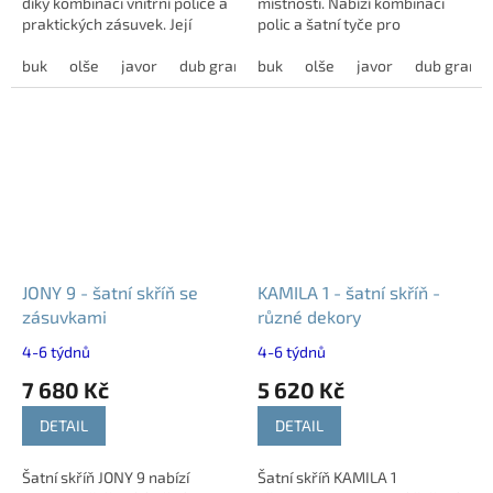
díky kombinaci vnitřní police a
místnosti. Nabízí kombinaci
praktických zásuvek. Její
polic a šatní tyče pro
variabilní provedení v různých
přehledné uložení oblečení. K
dekorech umožňuje snadné...
buk
olše
javor
dub grande
dispozici je velký výběr
buk
dub harmony
olše
javor
modřín latté
dub grand
dekorů.
JONY 9 - šatní skříň se
KAMILA 1 - šatní skříň -
zásuvkami
různé dekory
4-6 týdnů
4-6 týdnů
7 680 Kč
5 620 Kč
DETAIL
DETAIL
Šatní skříň JONY 9 nabízí
Šatní skříň KAMILA 1