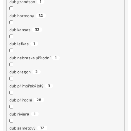
dub grandson
1
dub harmony
32
dub kansas
32
dub lefkas
1
dub nebraska přírodní
1
dub oregon
2
dub přímořský bílý
3
dub přírodní
28
dub riviera
1
dub sametový
32