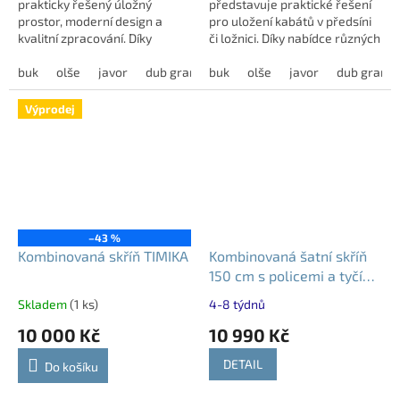
prakticky řešený úložný
představuje praktické řešení
prostor, moderní design a
pro uložení kabátů v předsíni
kvalitní zpracování. Díky
či ložnici. Díky nabídce různých
kombinaci polic a prostoru pro
dekorů ji snadno sladíte s
zavěšení oblečení je ideální
buk
olše
javor
dub grande
interiérem vašeho domova.
buk
dub harmony
olše
javor
modřín latté
dub grand
volbou do...
Výprodej
–43 %
Kombinovaná skříň TIMIKA
Kombinovaná šatní skříň
150 cm s policemi a tyčí
FORTUNA F3 - různé
Skladem
(1 ks)
4-8 týdnů
dekory
10 000 Kč
10 990 Kč
DETAIL
Do košíku