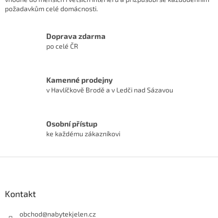
požadavkům celé domácnosti.
Doprava zdarma
po celé ČR
Kamenné prodejny
v Havlíčkově Brodě a v Ledči nad Sázavou
Osobní přístup
ke každému zákazníkovi
Z
á
p
a
Kontakt
t
í
obchod
@
nabytekjelen.cz