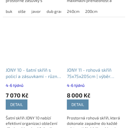
prostorné zásuvky s
maximální přehlednost a
plnovýsuvy a tlumeným
komfort při každodenním
dovíráním, které nahradí
buk
olše
javor
dub grande
používání.
240cm
dub harmony
200cm
modřín latté
klasický zásuvkový modul...
JONY 10 - šatní skříň s
JONY 11 - rohová skříň
policí a zásuvkami - různé
75x75x205cm | výběr
dekory
dekorů
4-6 týdnů
4-6 týdnů
7 070 Kč
8 000 Kč
DETAIL
DETAIL
Šatní skříň JONY 10 nabízí
Prostorná rohová skříň, která
efektivní organizaci oblečení
dokonale zapadne do každé