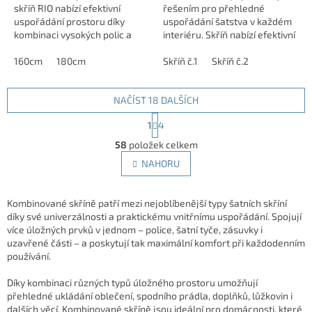
skříň RIO nabízí efektivní
řešením pro přehledné
uspořádání prostoru díky
uspořádání šatstva v každém
kombinaci vysokých polic a
interiéru. Skříň nabízí efektivní
dvou praktických šuplíků. S
využití úložného prostoru, na
rozměry 160 nebo 180 cm x 52
160cm
180cm
výběr varianta policová...
Skříň č.1
Skříň č.2
x 200 cm v...
NAČÍST 18 DALŠÍCH
S
1
4
t
O
r
58
položek celkem
v
á
l
NAHORU
n
á
k
d
o
v
a
Kombinované skříně patří mezi nejoblíbenější typy šatních skříní
á
c
díky své univerzálnosti a praktickému vnitřnímu uspořádání. Spojují
n
í
více úložných prvků v jednom – police, šatní tyče, zásuvky i
í
p
uzavřené části – a poskytují tak maximální komfort při každodenním
r
používání.
v
k
Díky kombinaci různých typů úložného prostoru umožňují
y
přehledné ukládání oblečení, spodního prádla, doplňků, lůžkovin i
v
dalších věcí. Kombinované skříně jsou ideální pro domácnosti, které