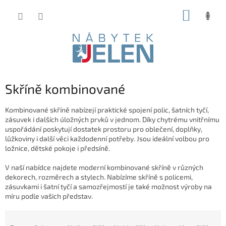
Přejít
NÁKUP
na
obsah
KOŠÍK
Skříně kombinované
Kombinované skříně nabízejí praktické spojení polic, šatních tyčí,
zásuvek i dalších úložných prvků v jednom. Díky chytrému vnitřnímu
uspořádání poskytují dostatek prostoru pro oblečení, doplňky,
lůžkoviny i další věci každodenní potřeby. Jsou ideální volbou pro
ložnice, dětské pokoje i předsíně.
V naší nabídce najdete moderní kombinované skříně v různých
dekorech, rozměrech a stylech. Nabízíme skříně s policemi,
zásuvkami i šatní tyčí a samozřejmostí je také možnost výroby na
míru podle vašich představ.
Ř