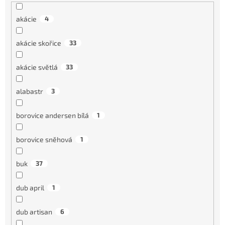
akácie
4
akácie skořice
33
akácie světlá
33
alabastr
3
borovice andersen bílá
1
borovice sněhová
1
buk
37
dub april
1
dub artisan
6