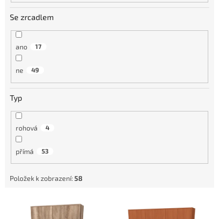
Se zrcadlem
ano
17
ne
49
Typ
rohová
4
přímá
53
Položek k zobrazení:
58
V
ý