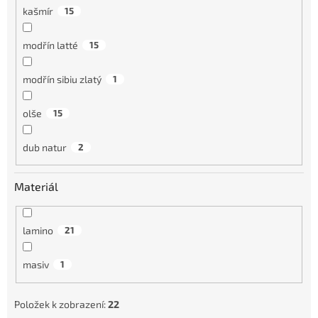
kašmír
15
modřín latté
15
modřín sibiu zlatý
1
olše
15
dub natur
2
Materiál
lamino
21
masiv
1
Položek k zobrazení:
22