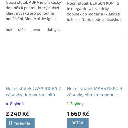
Noční stolek AURA je praktický
Noční stolek BERGEN KOM 1S
doplněk k posteli, který nabízí
je elegantní a praktický
ideální výšku pro pohodlné
doplněk do moderní i klasické
používání. Moderní design a
ložnice. Nabízí jednu zásuvku s
možnost výběru z více dekorů
tichým dojezdem pro
umožňují snadné sladění s...
buk
olše
javor
dub grande
dub harmony
modřín latté
pohodlné používání. Stylový
vzhled...
Noční stolek CASA 31084 2
Noční stolek MARS NEKO 3
zásuvky dub wotan-bílá
zásuvky bílá-láva nebo
san remo-bílá
4-8 týdnů
1-3 týdny
2 240 Kč
1 660 Kč
DETAIL
Do košíku