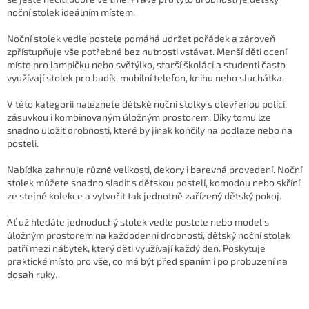
r
noční stolek ideálním místem.
v
k
Noční stolek vedle postele pomáhá udržet pořádek a zároveň
y
zpřístupňuje vše potřebné bez nutnosti vstávat. Menší děti ocení
v
místo pro lampičku nebo světýlko, starší školáci a studenti často
ý
využívají stolek pro budík, mobilní telefon, knihu nebo sluchátka.
p
i
V této kategorii naleznete dětské noční stolky s otevřenou policí,
s
zásuvkou i kombinovaným úložným prostorem. Díky tomu lze
u
snadno uložit drobnosti, které by jinak končily na podlaze nebo na
posteli.
Nabídka zahrnuje různé velikosti, dekory i barevná provedení. Noční
stolek můžete snadno sladit s dětskou postelí, komodou nebo skříní
ze stejné kolekce a vytvořit tak jednotně zařízený dětský pokoj.
Ať už hledáte jednoduchý stolek vedle postele nebo model s
úložným prostorem na každodenní drobnosti, dětský noční stolek
patří mezi nábytek, který děti využívají každý den. Poskytuje
praktické místo pro vše, co má být před spaním i po probuzení na
dosah ruky.