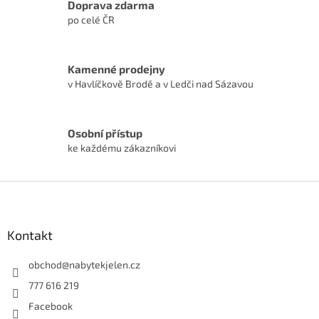
Doprava zdarma
po celé ČR
Kamenné prodejny
v Havlíčkově Brodě a v Ledči nad Sázavou
Osobní přístup
ke každému zákazníkovi
Z
á
p
a
Kontakt
t
í
obchod
@
nabytekjelen.cz
777 616 219
Facebook