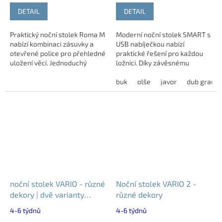
DETAIL
DETAIL
Praktický noční stolek Roma M
Moderní noční stolek SMART s
nabízí kombinaci zásuvky a
USB nabíječkou nabízí
otevřené police pro přehledné
praktické řešení pro každou
uložení věcí. Jednoduchý
ložnici. Díky závěsnému
design se hodí do každé
provedení šetří místo a je
ložnice. Vyroben z kvalitního
vhodný i pro robotické
buk
olše
javor
dub grand
lamina o...
vysavače. Disponuje...
noční stolek VARIO - různé
Noční stolek VARIO 2 -
dekory | dvě varianty
různé dekory
úchytek
4-6 týdnů
4-6 týdnů