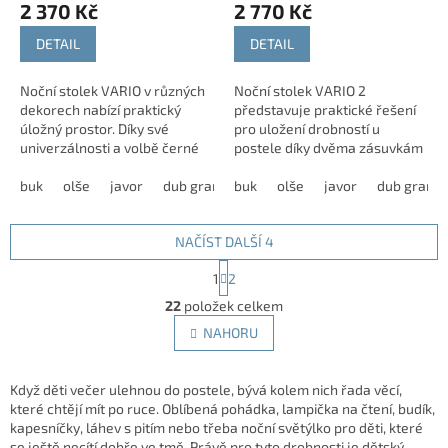
2 370 Kč
2 770 Kč
DETAIL
DETAIL
Noční stolek VARIO v různých
Noční stolek VARIO 2
dekorech nabízí praktický
představuje praktické řešení
úložný prostor. Díky své
pro uložení drobností u
univerzálnosti a volbě černé
postele díky dvěma zásuvkám
nebo nerezové úchytky se
s kvalitním kováním. Tento
snadno sladí s vybavením
buk
olše
javor
dub grande
model nabízíme v různých
buk
dub harmony
olše
javor
modřín latté
dub grand
každé ložnice.
dekorech, které umožní...
NAČÍST DALŠÍ 4
S
1
2
t
O
r
22
položek celkem
v
á
l
NAHORU
n
á
k
d
o
v
a
Když děti večer ulehnou do postele, bývá kolem nich řada věcí,
á
c
které chtějí mít po ruce. Oblíbená pohádka, lampička na čtení, budík,
n
í
kapesníčky, láhev s pitím nebo třeba noční světýlko pro děti, které
í
p
se ještě necítí dobře ve tmě. Právě pro tyto drobnosti je dětský