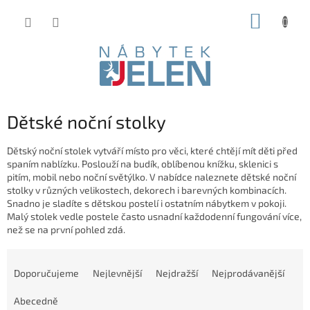
Přejít
NÁKUP
na
obsah
KOŠÍK
Dětské noční stolky
Dětský noční stolek vytváří místo pro věci, které chtějí mít děti před
spaním nablízku. Poslouží na budík, oblíbenou knížku, sklenici s
pitím, mobil nebo noční světýlko. V nabídce naleznete dětské noční
stolky v různých velikostech, dekorech i barevných kombinacích.
Snadno je sladíte s dětskou postelí i ostatním nábytkem v pokoji.
Malý stolek vedle postele často usnadní každodenní fungování více,
než se na první pohled zdá.
Ř
a
Doporučujeme
Nejlevnější
Nejdražší
Nejprodávanější
z
e
Abecedně