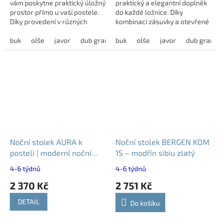
vám poskytne praktický úložný
praktický a elegantní doplněk
prostor přímo u vaší postele.
do každé ložnice. Díky
Díky provedení v různých
kombinaci zásuvky a otevřené
dekorech jej snadno sladíte s
polici poskytuje dostatek
vybavením vaší ložnice.
buk
olše
javor
dub grande
místa. Jeho jednoduchý desing
buk
dub harmony
olše
javor
modřín latté
dub grand
snadno zapadne do...
Noční stolek AURA k
Noční stolek BERGEN KOM
posteli | moderní noční
1S – modřín sibiu zlatý
stolek do ložnice - různé
4-6 týdnů
4-6 týdnů
dekory
2 370 Kč
2 751 Kč
DETAIL
Do košíku