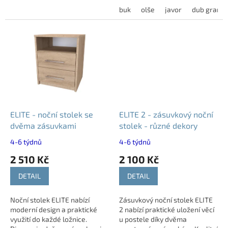
lůžky. Nabízí dostatek
buk
olše
javor
dub grand
úložného prostoru a...
ELITE - noční stolek se
ELITE 2 - zásuvkový noční
dvěma zásuvkami
stolek - různé dekory
4-6 týdnů
4-6 týdnů
2 510 Kč
2 100 Kč
DETAIL
DETAIL
Noční stolek ELITE nabízí
Zásuvkový noční stolek ELITE
moderní design a praktické
2 nabízí praktické uložení věcí
využití do každé ložnice.
u postele díky dvěma