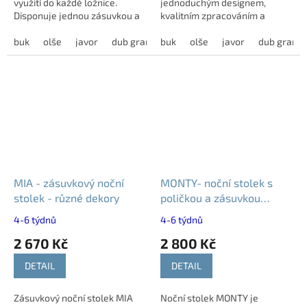
využití do každé ložnice.
jednoduchým designem,
Disponuje jednou zásuvkou a
kvalitním zpracováním a
poličkou, které poskytují
snadnou kombinovatelností s
dostatek prostoru pro...
buk
olše
javor
dub grande
lůžky. Nabízí dostatek
buk
dub harmony
olše
javor
modřín latté
dub grand
úložného...
MIA - zásuvkový noční
MONTY- noční stolek s
stolek - různé dekory
poličkou a zásuvkou
50x40x40 cm
4-6 týdnů
4-6 týdnů
2 670 Kč
2 800 Kč
DETAIL
DETAIL
Zásuvkový noční stolek MIA
Noční stolek MONTY je