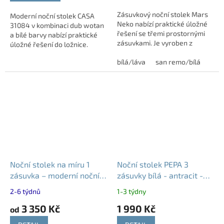
Zásuvkový noční stolek Mars
Moderní noční stolek CASA
Neko nabízí praktické úložné
31084 v kombinaci dub wotan
řešení se třemi prostornými
a bílé barvy nabízí praktické
zásuvkami. Je vyroben z
úložné řešení do ložnice.
kvalitního lamina, které
Disponuje dvěma prostornými
zajišťuje dlouhou životnost a
bílá/láva
san remo/bílá
zásuvkami pro uložení
snadnou...
drobností. Korpus...
Noční stolek na míru 1
Noční stolek PEPA 3
zásuvka – moderní noční
zásuvky bílá - antracit -
stolek
dub artisan
2-6 týdnů
1-3 týdny
3 350 Kč
1 990 Kč
od