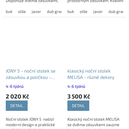
Disponuje dvěma zásuvkami,
prostorným zásuvkám. Kvalitní
které poskytují dostatek
provedení je dostupné v
prostoru pro uložení drobností
buk
olše
javor
dub grande
různých dekorech, které
buk
dub harmony
olše
javor
modřín latté
dub grand
i osobních...
snadno sladíte s...
JONY 5 - noční stolek se
klasický noční stolek
zásuvkou a poličkou -
MELISA - různé dekory
různé dekory
4-6 týdnů
4-6 týdnů
2 020 Kč
3 500 Kč
DETAIL
DETAIL
Noční stolek JONY 5 nabízí
Klasický noční stolek MELISA
moderní design a praktické
se dvěma zásuvkami zaujme