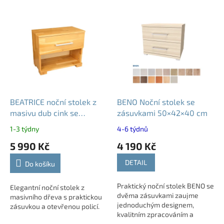
V
ý
p
i
s
p
r
o
d
BEATRICE noční stolek z
BENO Noční stolek se
u
masivu dub cink se
zásuvkami 50×42×40 cm
k
zásuvkou a policí
1-3 týdny
4-6 týdnů
t
5 990 Kč
4 190 Kč
ů
DETAIL
Do košíku
Praktický noční stolek BENO se
Elegantní noční stolek z
dvěma zásuvkami zaujme
masivního dřeva s praktickou
jednoduchým designem,
zásuvkou a otevřenou policí.
kvalitním zpracováním a
snadnou kombinovatelností s