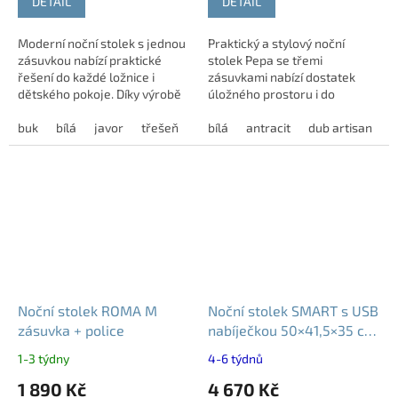
DETAIL
DETAIL
Moderní noční stolek s jednou
Praktický a stylový noční
zásuvkou nabízí praktické
stolek Pepa se třemi
řešení do každé ložnice i
zásuvkami nabízí dostatek
dětského pokoje. Díky výrobě
úložného prostoru i do
na míru si můžete přizpůsobit
menších ložnic. Díky
šířku, výšku i hloubku podle
buk
bílá
javor
třešeň
dub bardolino
kompaktním rozměrům se
bílá
antracit
kašmír
dub artisan
ořech ly
svých...
snadno vejde i do omezeného
prostoru....
Noční stolek ROMA M
Noční stolek SMART s USB
zásuvka + police
nabíječkou 50×41,5×35 cm
– závěsný | různé dekory
1-3 týdny
4-6 týdnů
1 890 Kč
4 670 Kč