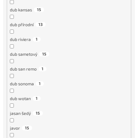
dub kansas
15
dub přírodní
13
dub riviera
1
dub sametový
15
dub san remo
1
dub sonoma
1
dub wotan
1
jasan šedý
15
javor
15