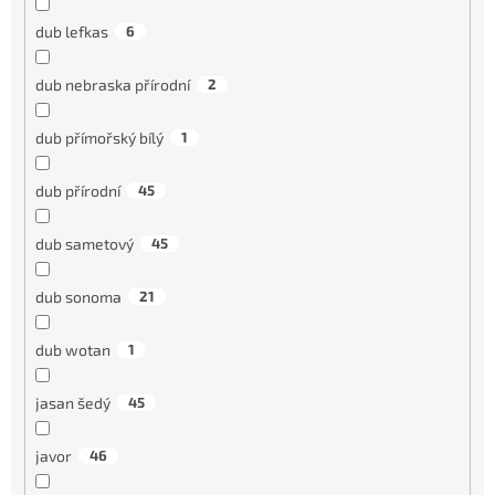
dub lefkas
6
dub nebraska přírodní
2
dub přímořský bílý
1
dub přírodní
45
dub sametový
45
dub sonoma
21
dub wotan
1
jasan šedý
45
javor
46