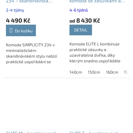
234 – skandinávská
komoda se zásuvkami a
komoda
dvířky | 140 až 170 cm
2-4 týdny
4-6 týdnů
4 490 Kč
8 430 Kč
od
DETAIL
Do košíku
Komoda ELITE L kombinuje
Komoda SIMPLICITY 234 v
praktické zásuvky a
minimalistickém
uzavíratelná dvířka, díky
skandinávském stylu nabízí
kterým snadno uspořádáte
praktické uspořádání se
vše potřebné. Kvalitní
dvěma dvířky, zásuvkou a
zpracování a odolný materiál.
140cm
150cm
160cm
170
nastavitelnými policemi.
Široký výběr dekorů
Poskytuje dostatek úložného
umožňuje...
prostoru...