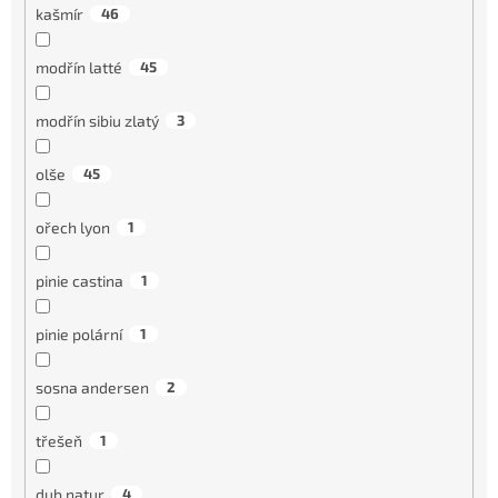
kašmír
46
modřín latté
45
modřín sibiu zlatý
3
olše
45
ořech lyon
1
pinie castina
1
pinie polární
1
sosna andersen
2
třešeň
1
dub natur
4