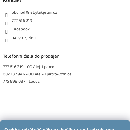
t
í
obchod
@
nabytekjelen.cz
777 616 219
Facebook
nabytekjelen
Telefonní čísla do prodejen
777 616 219
- OD Alej-I patro
602 137 946
- OD Alej-II patro-ložnice
775 998 087
- Ledeč
Cookies udrží váš nákup v košíku a zastaví reklamu,