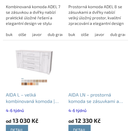
Kombinovaná komoda ADEL 7
Prostorná komoda ADEL 8 se
se zásuvkou a dvířky nabízí
zásuvkami a dvířky nabízí
praktické úložné řešení a
velký úložný prostor, kvalitní
elegantní design ve stylu
zpracování a elegantní design
moderní Provence.
ve stylu Provence.
buk
olše
javor
dub grande
buk
dub harmony
olše
javor
modřín latté
dub grand
AIDA L – velká
AIDA LN – prostorná
kombinovaná komoda |
komoda se zásuvkami a
šířka 150 až 170 cm
skříňkami | 150 až 170 cm
4-6 týdnů
4-6 týdnů
13 030 Kč
12 330 Kč
od
od
DETAIL
DETAIL