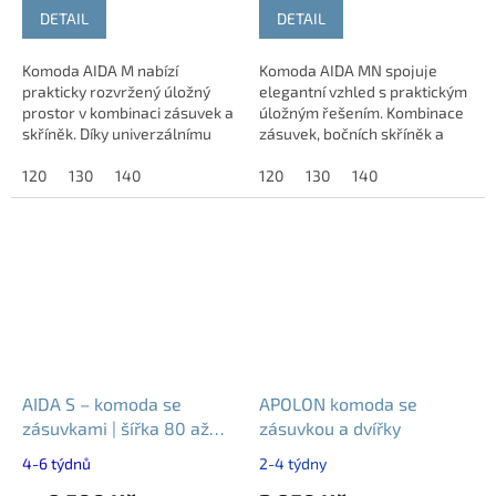
DETAIL
DETAIL
Komoda AIDA M nabízí
Komoda AIDA MN spojuje
prakticky rozvržený úložný
elegantní vzhled s praktickým
prostor v kombinaci zásuvek a
úložným řešením. Kombinace
skříněk. Díky univerzálnímu
zásuvek, bočních skříněk a
designu se hodí do ložnice,
otevřeného prostoru nabízí
obývacího pokoje, pracovny i
120
130
140
dostatek místa pro
120
130
140
dětského...
každodenní organizaci...
AIDA S – komoda se
APOLON komoda se
zásuvkami | šířka 80 až
zásuvkou a dvířky
100 cm
4-6 týdnů
2-4 týdny