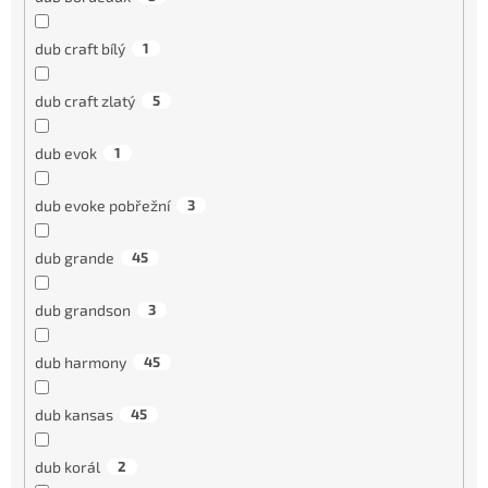
dub craft bílý
1
dub craft zlatý
5
dub evok
1
dub evoke pobřežní
3
dub grande
45
dub grandson
3
dub harmony
45
dub kansas
45
dub korál
2