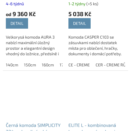
36-43 cm
4-6 týdnů
1-2 týdny
(>5 ks)
9 360 Kč
5 038 Kč
od
DETAIL
DETAIL
Velkorysá komoda AURA 3
Komoda CASPER C103 se
nabízí maximální úložný
zásuvkami nabízí dostatek
prostor a elegantní design
místa pro oblečení, hračky,
vhodný do ložnice, předsíně i
dokumenty i domácí potřeby.
dětského pokoje. Kvalitní
Díky univerzálnímu vzhledu ji
zpracování, odolné materiály
140cm
150cm
160cm
170cm
lze využít jako komodu do
CE - CREME
CER - CREME RŮŽ
a široký výběr...
dětského pokoje,...
Černá komoda SIMPLICITY
ELITE L - kombinovaná