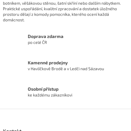
botníkem, věšákovou stěnou, šatní skříní nebo dalším nábytkem.
Praktické uspořádání, kvalitní zpracování a dostatek úložného
prostoru dělají z komody pomocníka, kterého ocení každá
domácnost.
Doprava zdarma
po celé ČR
Kamenné prodejny
v Havlíčkově Brodě a v Ledči nad Sázavou
Osobní přístup
ke každému zákazníkovi
Z
á
p
a
Kontakt