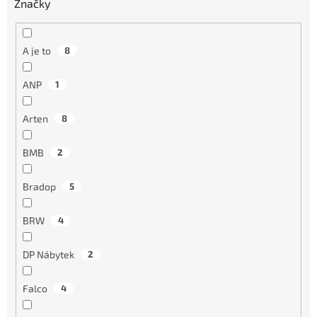
Značky
A je to
8
ANP
1
Arten
8
BMB
2
Bradop
5
BRW
4
DP Nábytek
2
Falco
4