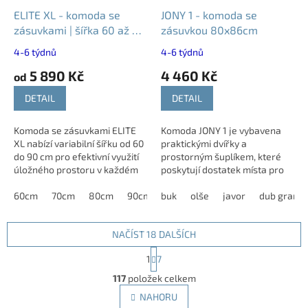
ELITE XL - komoda se
JONY 1 - komoda se
zásuvkami | šířka 60 až 90
zásuvkou 80x86cm
cm
4-6 týdnů
4-6 týdnů
5 890 Kč
4 460 Kč
od
DETAIL
DETAIL
Komoda se zásuvkami ELITE
Komoda JONY 1 je vybavena
XL nabízí variabilní šířku od 60
praktickými dvířky a
do 90 cm pro efektivní využití
prostorným šuplíkem, které
úložného prostoru v každém
poskytují dostatek místa pro
interiéru. Kvalitní zásuvky a
uložení věcí. Díky široké
kování zajišťují...
60cm
70cm
80cm
90cm
nabídce různých dekorů ji
buk
olše
javor
dub grand
snadno sladíte s...
NAČÍST 18 DALŠÍCH
S
1
7
t
O
r
117
položek celkem
v
á
l
NAHORU
n