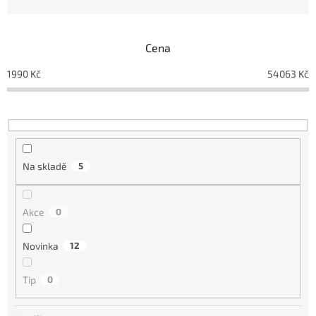
n
í
p
Cena
r
o
1990
Kč
54063
Kč
d
u
k
t
ů
Na skladě
5
Akce
0
Novinka
12
Tip
0