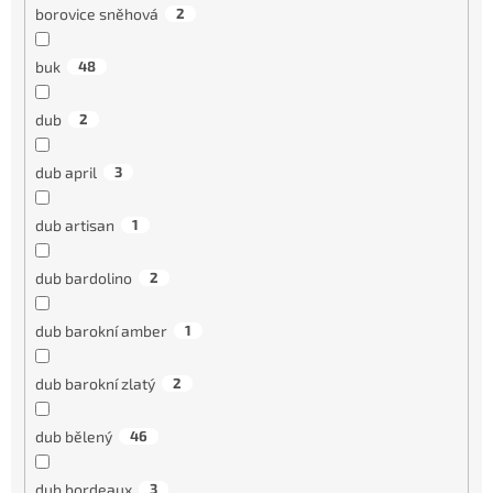
borovice sněhová
2
buk
48
dub
2
dub april
3
dub artisan
1
dub bardolino
2
dub barokní amber
1
dub barokní zlatý
2
dub bělený
46
dub bordeaux
3