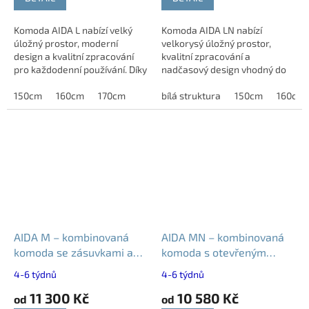
Komoda AIDA L nabízí velký
Komoda AIDA LN nabízí
úložný prostor, moderní
velkorysý úložný prostor,
design a kvalitní zpracování
kvalitní zpracování a
pro každodenní používání. Díky
nadčasový design vhodný do
šířkám 150, 160 a 170 cm se
každého interiéru. Díky větším
skvěle hodí do ložnice,
150cm
160cm
170cm
šířkám 150, 160 a 170 cm
bílá struktura
150cm
160cm
obývacího...
poskytuje dostatek místa...
AIDA M – kombinovaná
AIDA MN – kombinovaná
komoda se zásuvkami a
komoda s otevřeným
skříňkami | 120 až 140 cm
prostorem a zásuvkami -
4-6 týdnů
4-6 týdnů
šířky 120 až 140 cm
11 300 Kč
10 580 Kč
od
od