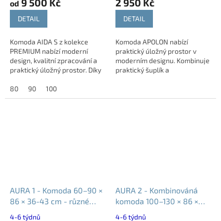
9 500 Kč
2 950 Kč
od
DETAIL
DETAIL
Komoda AIDA S z kolekce
Komoda APOLON nabízí
PREMIUM nabízí moderní
praktický úložný prostor v
design, kvalitní zpracování a
moderním designu. Kombinuje
praktický úložný prostor. Díky
praktický šuplík a
šířkám 80, 90 a 100 cm snadno
uzavíratelnou skříňku,
zapadne do ložnice, obývacího
80
90
100
vhodnou na boty i další domácí
pokoje i...
potřeby.
AURA 1 - Komoda 60–90 ×
AURA 2 - Kombinováná
86 × 36-43 cm - různé
komoda 100–130 × 86 ×
dekory
36-43 cm - různé dekory
4-6 týdnů
4-6 týdnů