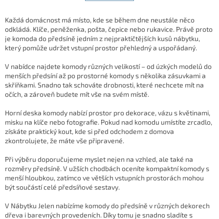
á
k
d
o
v
a
Každá domácnost má místo, kde se během dne neustále něco
á
c
odkládá. Klíče, peněženka, pošta, čepice nebo rukavice. Právě proto
n
í
je komoda do předsíně jedním z nejpraktičtějších kusů nábytku,
í
p
který pomůže udržet vstupní prostor přehledný a uspořádaný.
r
v
V nabídce najdete komody různých velikostí – od úzkých modelů do
k
menších předsíní až po prostorné komody s několika zásuvkami a
y
skříňkami. Snadno tak schováte drobnosti, které nechcete mít na
v
očích, a zároveň budete mít vše na svém místě.
ý
p
Horní deska komody nabízí prostor pro dekorace, vázu s květinami,
i
misku na klíče nebo fotografie. Pokud nad komodu umístíte zrcadlo,
s
získáte praktický kout, kde si před odchodem z domova
u
zkontrolujete, že máte vše připravené.
Při výběru doporučujeme myslet nejen na vzhled, ale také na
rozměry předsíně. V užších chodbách oceníte kompaktní komody s
menší hloubkou, zatímco ve větších vstupních prostorách mohou
být součástí celé předsíňové sestavy.
V Nábytku Jelen nabízíme komody do předsíně v různých dekorech
dřeva i barevných provedeních. Díky tomu je snadno sladíte s