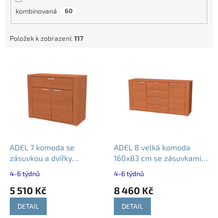
kombinovaná
60
Položek k zobrazení:
117
V
ý
p
i
s
p
r
o
d
ADEL 7 komoda se
ADEL 8 velká komoda
u
zásuvkou a dvířky
160x83 cm se zásuvkami a
k
100x83cm - různé dekory
dvířky - různé dekory
4-6 týdnů
4-6 týdnů
t
5 510 Kč
8 460 Kč
ů
DETAIL
DETAIL