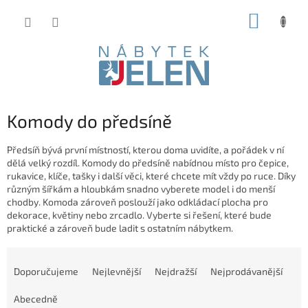
Přejít
NÁKUP
na
obsah
KOŠÍK
Komody do předsíně
Předsíň bývá první místností, kterou doma uvidíte, a pořádek v ní
dělá velký rozdíl. Komody do předsíně nabídnou místo pro čepice,
rukavice, klíče, tašky i další věci, které chcete mít vždy po ruce. Díky
různým šířkám a hloubkám snadno vyberete model i do menší
chodby. Komoda zároveň poslouží jako odkládací plocha pro
dekorace, květiny nebo zrcadlo. Vyberte si řešení, které bude
praktické a zároveň bude ladit s ostatním nábytkem.
Ř
a
Doporučujeme
Nejlevnější
Nejdražší
Nejprodávanější
z
e
Abecedně