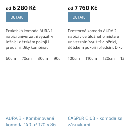
6 280 Kč
7 760 Kč
od
od
DETAIL
DETAIL
Praktická komoda AURA 1
Prostorná komoda AURA 2
nabízí univerzální využití v
nabízí více úložného místa a
ložnici, dětském pokoji i
univerzální využití v ložnici,
předsíni. Díky kombinaci
dětském pokoji i předsíni. Díky
zásuvek a úložného prostoru,
kvalitnímu zpracování,
kvalitnímu zpracování a
60cm
70cm
80cm
90cm
odolným materiálům a
100cm
110cm
120cm
130c
širokému výběru...
širokému výběru...
AURA 3 - Kombinovaná
CASPER C103 - komoda se
komoda 140 až 170 × 86 ×
zásuvkami