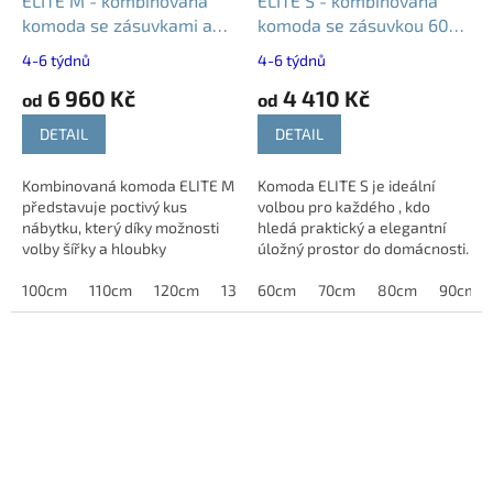
ELITE M - kombinovaná
ELITE S - kombinovaná
komoda se zásuvkami a
komoda se zásuvkou 60
dvířky | 100 až 130 cm
až 90 cm
4-6 týdnů
4-6 týdnů
6 960 Kč
4 410 Kč
od
od
DETAIL
DETAIL
Kombinovaná komoda ELITE M
Komoda ELITE S je ideální
představuje poctivý kus
volbou pro každého , kdo
nábytku, který díky možnosti
hledá praktický a elegantní
volby šířky a hloubky
úložný prostor do domácnosti.
umožňuje přizpůsobit nábytek
Kombinace jedné zásuvky a
vašim potřebám. Nabízí ideální
100cm
110cm
120cm
130cm
skříňky poskytuje přehledné
60cm
70cm
80cm
90cm
úložný prostor...
uložení...