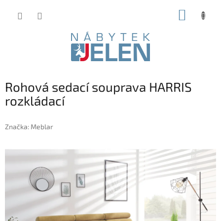
Přejít
NÁKUP
na
obsah
KOŠÍK
Rohová sedací souprava HARRIS
rozkládací
Značka:
Meblar