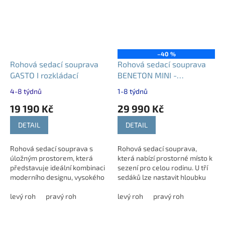
–40 %
Rohová sedací souprava
Rohová sedací souprava
GASTO I rozkládací
BENETON MINI -
rozkládací
4-8 týdnů
1-8 týdnů
19 190 Kč
29 990 Kč
DETAIL
DETAIL
Rohová sedací souprava s
Rohová sedací souprava,
úložným prostorem, která
která nabízí prostorné místo k
představuje ideální kombinaci
sezení pro celou rodinu. U tří
moderního designu, vysokého
sedáků lze nastavit hloubku
komfortu a praktického využití.
sedu v rozmezí 56–72 cm a
Světlé akcenty na područkách
levý roh
pravý roh
pohodlí při odpočinku zvyšují...
levý roh
pravý roh
a...