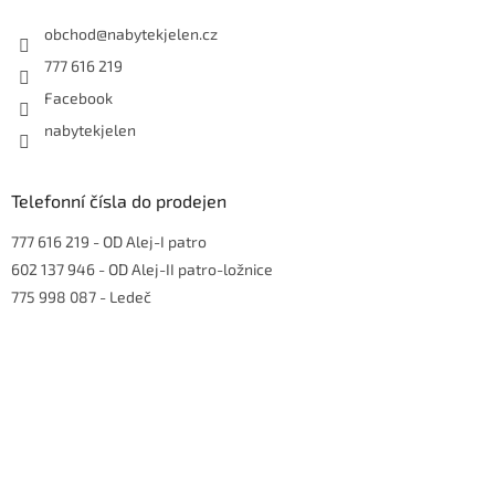
t
í
obchod
@
nabytekjelen.cz
777 616 219
Facebook
nabytekjelen
Telefonní čísla do prodejen
777 616 219
- OD Alej-I patro
602 137 946
- OD Alej-II patro-ložnice
775 998 087
- Ledeč