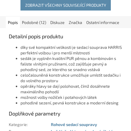
ZOBRAZIT VŠECHNY SOUVISEJÍCÍ PRODUKTY
Popis
Podobné (12)
Diskuze
Značka
Ostatní informace
Detailní popis produktu
díky své kompaktní velikosti je sedací souprava HARRIS
perfektní volbou i pro menší místnosti
sedák je vyplněn kvalitní PUR pěnou a kombinován s
faliste vlnitými pružinami, což zajišťuje pevný a
pohodlný sed, ze kterého se snadno vstává
celočalouněná konstrukce umožňuje umístit sedačku i
do volného prostoru
opěráky hlavy se dají polohovat, čímž dosáhnete
maximálního pohodlí
možnost volby nožiček i potahových látek
pohodlné sezení, pevná konstrukce a moderní desing
Doplňkové parametry
Kategorie
:
Rohové sedací soupravy