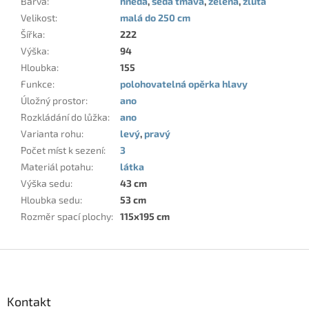
Barva
:
hnědá
,
šedá tmavá
,
zelená
,
žlutá
Velikost
:
malá do 250 cm
Šířka
:
222
Výška
:
94
Hloubka
:
155
Funkce
:
polohovatelná opěrka hlavy
Úložný prostor
:
ano
Rozkládání do lůžka
:
ano
Varianta rohu
:
levý
,
pravý
Počet míst k sezení
:
3
Materiál potahu
:
látka
Výška sedu
:
43 cm
Hloubka sedu
:
53 cm
Rozměr spací plochy
:
115x195 cm
Z
á
p
a
Kontakt