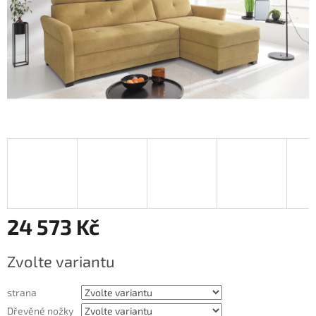
24 573 Kč
Měrná
Zvolte variantu
cena:
strana
Dřevěné nožky