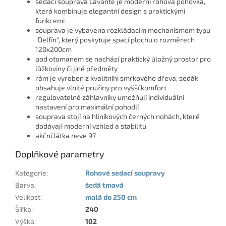
sedací souprava Lavante je moderní rohová pohovka,
která kombinuje elegantní design s praktickými
funkcemi
souprava je vybavena rozkládacím mechanismem typu
"Delfín", který poskytuje spací plochu o rozměrech
120x200cm
pod otomanem se nachází praktický úložný prostor pro
lůžkoviny či jiné předměty
rám je vyroben z kvalitníhi smrkového dřeva, sedák
obsahuje vlnité pružiny pro vyšší komfort
regulovatelné záhlavníky umožňují individuální
nastavení pro maximální pohodlí
souprava stojí na hliníkových černých nohách, které
dodávají moderní vzhled a stabilitu
akční látka neve 97
Doplňkové parametry
Kategorie
:
Rohové sedací soupravy
Barva
:
šedá tmavá
Velikost
:
malá do 250 cm
Šířka
:
240
Výška
:
102