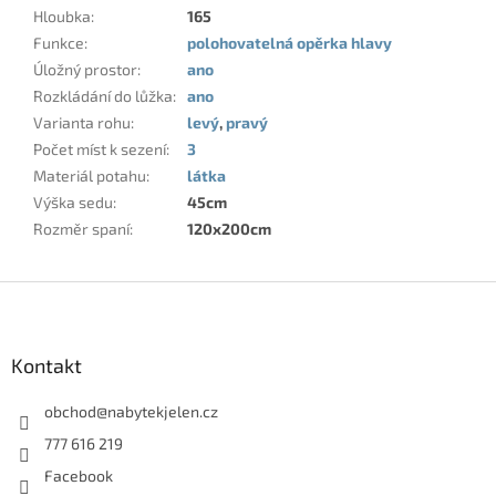
Hloubka
:
165
Funkce
:
polohovatelná opěrka hlavy
Úložný prostor
:
ano
Rozkládání do lůžka
:
ano
Varianta rohu
:
levý
,
pravý
Počet míst k sezení
:
3
Materiál potahu
:
látka
Výška sedu
:
45cm
Rozměr spaní
:
120x200cm
Z
á
p
a
Kontakt
t
í
obchod
@
nabytekjelen.cz
777 616 219
Facebook