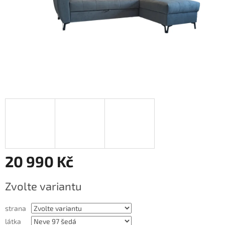
20 990 Kč
Měrná
Zvolte variantu
cena:
strana
látka