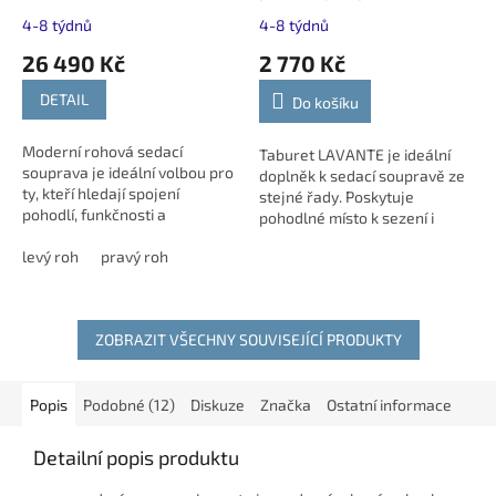
rozkládací
sedačce
4-8 týdnů
4-8 týdnů
26 490 Kč
2 770 Kč
DETAIL
Do košíku
Moderní rohová sedací
Taburet LAVANTE je ideální
souprava je ideální volbou pro
doplněk k sedací soupravě ze
ty, kteří hledají spojení
stejné řady. Poskytuje
pohodlí, funkčnosti a
pohodlné místo k sezení i
elegance. Polohovatelné
odpočinek pro nohy. Stabilitu
záhlavníky zajistí maximální
levý roh
pravý roh
zajišťují pevné kovové nožky v
komfort při odpočinku.
černé barvě
ZOBRAZIT VŠECHNY SOUVISEJÍCÍ PRODUKTY
Popis
Podobné (12)
Diskuze
Značka
Ostatní informace
Detailní popis produktu