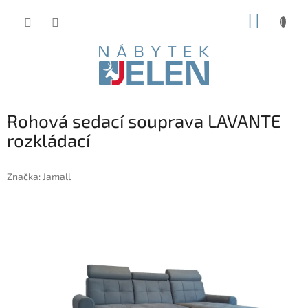
Přejít
NÁKUP
na
obsah
KOŠÍK
Rohová sedací souprava LAVANTE
rozkládací
Značka:
Jamall