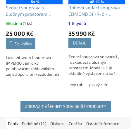
–54 %
až
–10 %
Sedací souprava s
Rohová sedací souprava
úložným prostorem
EDMOND 3F-R-2 -
IMPERIO | apia 2309
rozkládací
Skladem
(1 ks)
1-8 týdnů
25 000 Kč
35 990 Kč
DETAIL
Do košíku
Sedací souprava ve tvaru L,
Luxusní sedací souprava
rozkládací s úložným
IMPERIO vám díky
prostorem. Model U1 je
polohovacím záhlavníkům
aktuálně vystaven na naší
zajistí oporu při každodenním
prodejně v Ledči nad Sázavou.
odpočinku, zatímco
Výběr konkrétní modulové
levý roh
pravý roh
integrovaný úložný prostor
kombinace,...
udrží váš obývací pokoj v
naprostém...
ZOBRAZIT VŠECHNY SOUVISEJÍCÍ PRODUKTY
Popis
Podobné (12)
Diskuze
Značka
Ostatní informace