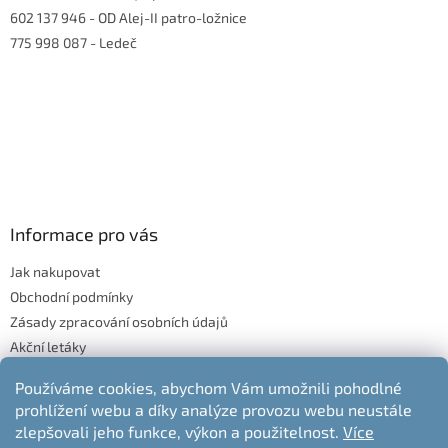
602 137 946
- OD Alej-II patro-ložnice
775 998 087
- Ledeč
Informace pro vás
Jak nakupovat
Obchodní podmínky
Zásady zpracování osobních údajů
Akční letáky
Blog
Používáme cookies, abychom Vám umožnili pohodlné
Moje objednávka
prohlížení webu a díky analýze provozu webu neustále
Odstoupení od kupní smlouvy
zlepšovali jeho funkce, výkon a použitelnost.
Více