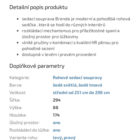
Detailní popis produktu
sedací souprava Brenda je moderní a pohodlbá rohová
sedčka , která se hodí do různých interiérů
rozkládací mechanismus pro příležitostné spaní a
úložný prostor pro lůžkoviny
vlnité pružiny v kombinaci s kvalitní HR pěnou pro
pohodlné sezení
dostupná v levém i pravém provedení
Doplňkové parametry
Kategorie
:
Rohové sedací soupravy
Barva
:
šedá světlá
,
šedá tmavá
Velikost
:
střední od 251 cm do 298 cm
Šířka
:
294
Výška
:
88
Hloubka
:
174
Úložný prostor
:
ano
Rozkládání do lůžka
:
ano
Varianta rohu
:
levý
,
pravý