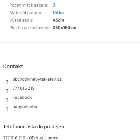
Počet míst k sezení
:
3
Materiál potahu
:
látka
Výška sedu
:
45cm
Plocha po rozložení
:
230x160cm
Z
á
p
a
Kontakt
t
í
obchod
@
nabytekjelen.cz
777 616 219
Facebook
nabytekjelen
Telefonní čísla do prodejen
777 616 219
- OD Alej-I patro