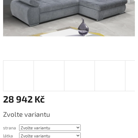
28 942 Kč
Měrná
Zvolte variantu
cena:
strana
látka