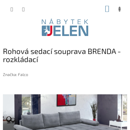
Přejít
NÁKUP
na
obsah
KOŠÍK
Rohová sedací souprava BRENDA -
rozkládací
Značka:
Falco