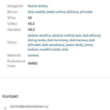
Kategorie
:
Noční stolky
Barva
:
bílá
,
hnědá
,
šedá světlá
,
béžová
,
přírodní
Šířka
:
45
Výška
:
45,5
Hloubka
:
40,5
akácie skořice
,
akácie světlá
,
buk
,
dub bělený
,
dub grande
,
dub harmony
,
dub kansas
,
dub
Dekor
:
přírodní
,
dub sametový
,
jasan šedý
,
javor
,
kašmír
,
modřín latté
,
olše
Materiál
:
lamino
Produktová
VARIO
řada
:
Z
á
p
a
Kontakt
t
í
obchod
@
nabytekjelen.cz