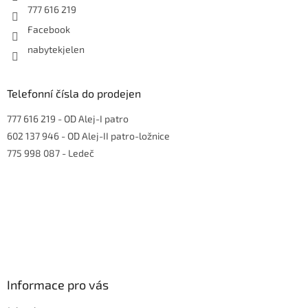
777 616 219
Facebook
nabytekjelen
Telefonní čísla do prodejen
777 616 219
- OD Alej-I patro
602 137 946
- OD Alej-II patro-ložnice
775 998 087
- Ledeč
Informace pro vás