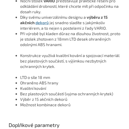
Noční stolek
VARIO
představuje praktické řešení pro
odkládání drobností, které chcete mít při odpočinku na
dosah ruky.
Díky svému univerzálnímu designu a
výběru z 15
akčních
dekorů
jej snadno sladíte s jakýmkoliv
interiérem, a to nejen s postelemi z řady VARIO.
Při výrobě byl kladen důraz na dlouhou životnost, proto
je stolek zhotoven z 18mm LTD desek ohraněných
odolnými ABS hranami.
Konstrukce využívá kvalitní kování a spojovací materiál
bez plastových součástí, s výjimkou nezbytných
ochranných krytek.
LTD o síle 18 mm
Ohraněno ABS hrany
Kvalitní kování
Bez plastových součástí (vyjma ochranných krytek)
Výběr z 15 akčních dekorů
Možnost kombinace dekorů
Doplňkové parametry