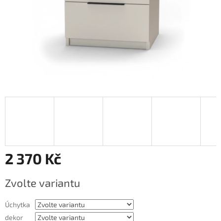
2 370 Kč
Měrná
Zvolte variantu
cena:
Úchytka
dekor