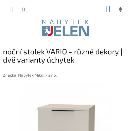
Přejít
NÁKUP
na
obsah
KOŠÍK
noční stolek VARIO - různé dekory |
dvě varianty úchytek
Značka:
Nábytek Mikulík s.r.o.