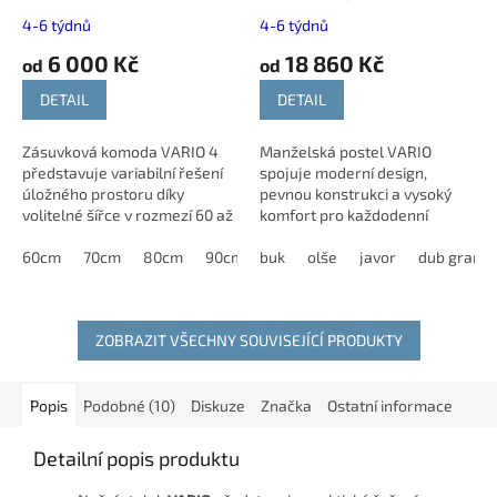
různé dekory
rošty| 160x200cm a
4-6 týdnů
4-6 týdnů
180x200cm
6 000 Kč
18 860 Kč
od
od
DETAIL
DETAIL
Zásuvková komoda VARIO 4
Manželská postel VARIO
představuje variabilní řešení
spojuje moderní design,
úložného prostoru díky
pevnou konstrukci a vysoký
volitelné šířce v rozmezí 60 až
komfort pro každodenní
90 cm. Tento nábytek nabízí
spánek. Díky prostornému
kvalitní kuličkový plnovýsuv v...
60cm
70cm
80cm
90cm
úložnému prostoru a
buk
olše
javor
dub grand
polohovacím lamelovým
roštům nabízí...
ZOBRAZIT VŠECHNY SOUVISEJÍCÍ PRODUKTY
Popis
Podobné (10)
Diskuze
Značka
Ostatní informace
Detailní popis produktu