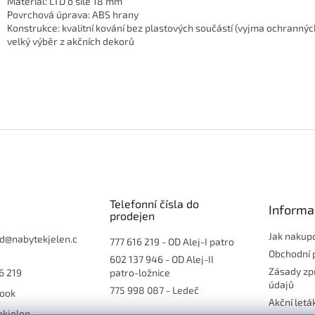
Materiál: LTD o síle 18 mm
Povrchová úprava: ABS hrany
Konstrukce: kvalitní kování bez plastových součástí (vyjma ochrannýc
velký výběr z akčních dekorů
Telefonní čísla do
Informa
prodejen
Jak nakup
d
@
nabytekjelen.c
777 616 219
- OD Alej-I patro
Obchodní 
602 137 946
- OD Alej-II
Zásady zp
6 219
patro-ložnice
údajů
775 998 087
- Ledeč
ook
Akční letá
ekjelen