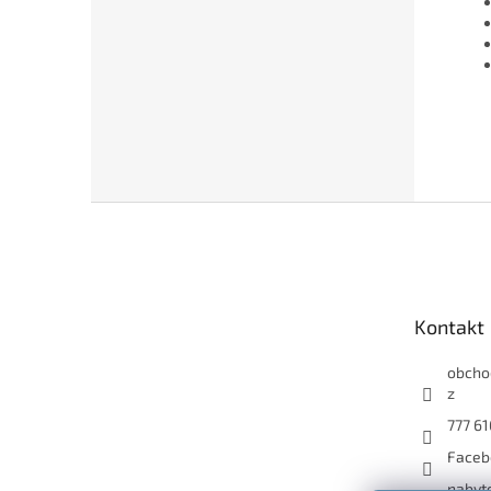
Z
á
p
a
t
Kontakt
í
obcho
z
777 61
Faceb
nabyt