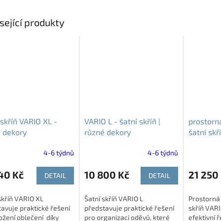
sející produkty
 skříň VARIO XL -
VARIO L - šatní skříň |
prostorn
 dekory
různé dekory
šatní skř
různé de
4-6 týdnů
4-6 týdnů
40 Kč
10 800 Kč
21 250
DETAIL
DETAIL
skříň VARIO XL
Šatní skříň VARIO L
Prostorná
avuje praktické řešení
představuje praktické řešení
skříň VAR
ožení oblečení díky
pro organizaci oděvů, které
efektivní 