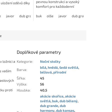
pevnou konstrukci a vysoký
uložení oděvů díky
komfort pro každodenní
itelným variantám
spánek. Díky prostornému
uspořádání. Skříň
edý
armony
e
javor
dub bělený
modřín latté
dub grande
akácie skořice
úložnému prostoru a
buk
jasan šedý
dub harmony
olše
javor
dub kansas
dub bělený
modřín latté
dub grande
dub natur
akácie skořice
jasan šedý
dub harm
akáci
polohovacím lamelovým
roštům nabízí...
ce
Doplňkové parametry
 ložnici a
Kategorie
:
Noční stolky
bílá
,
hnědá
,
šedá světlá
,
Barva
:
s vaším
béžová
,
přírodní
Šířka
:
45
plastových
Výška
:
56
tku proti
Hloubka
:
40,5
akácie skořice
,
akácie
světlá
,
buk
,
dub bělený
,
dub grande
,
dub
harmony
,
dub kansas
,