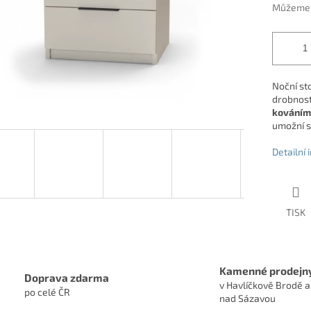
Můžeme d
Noční st
drobnost
kováním
umožní s
Detailní
TISK
Kamenné prodejn
Doprava zdarma
v Havlíčkově Brodě a
po celé ČR
nad Sázavou