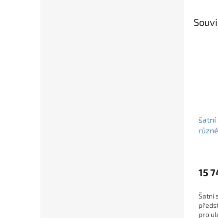
Souvi
šatní
různé
15 7
Šatní 
předst
pro ul