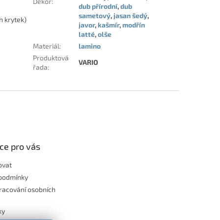
Dekor
:
dub přírodní
,
dub
sametový
,
jasan šedý
,
h krytek)
javor
,
kašmír
,
modřín
latté
,
olše
Materiál
:
lamino
Produktová
VARIO
řada
:
ce pro vás
ovat
podmínky
racování osobních
ky