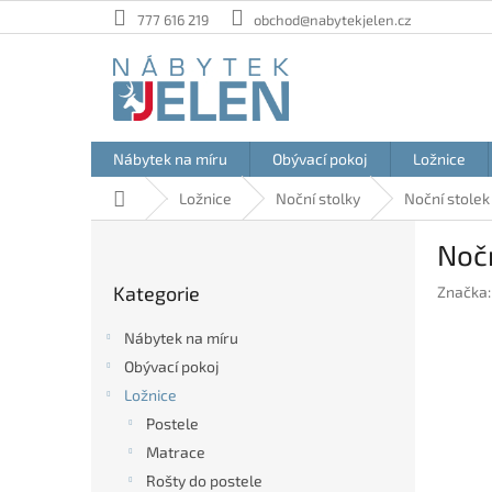
Přejít
777 616 219
obchod@nabytekjelen.cz
na
obsah
Nábytek na míru
Obývací pokoj
Ložnice
Domů
Ložnice
Noční stolky
Noční stolek
P
Nočn
o
Přeskočit
s
Kategorie
Značka
kategorie
t
r
Nábytek na míru
a
Obývací pokoj
n
Ložnice
n
í
Postele
p
Matrace
a
Rošty do postele