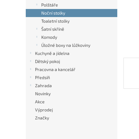
n
Polštáře
e
Noční stolky
l
Toaletní stolky
Šatní skříně
Komody
Úložné boxy na lůžkoviny
Kuchyně a jídelna
Dětský pokoj
Pracovna a kancelář
Předsíň
Zahrada
Novinky
Akce
Výprodej
Značky