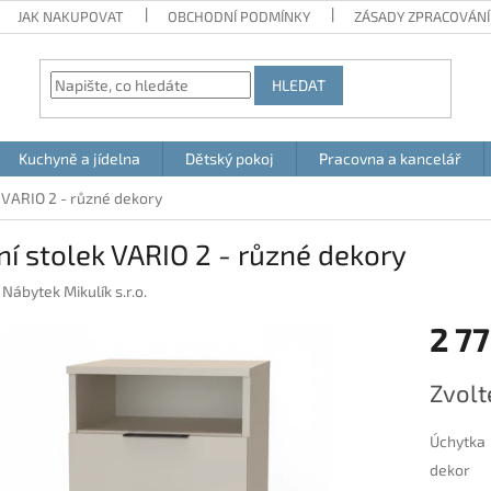
JAK NAKUPOVAT
OBCHODNÍ PODMÍNKY
ZÁSADY ZPRACOVÁNÍ
HLEDAT
Kuchyně a jídelna
Dětský pokoj
Pracovna a kancelář
 VARIO 2 - různé dekory
í stolek VARIO 2 - různé dekory
:
Nábytek Mikulík s.r.o.
2 77
Měrná
Zvolt
cena:
Úchytka
dekor