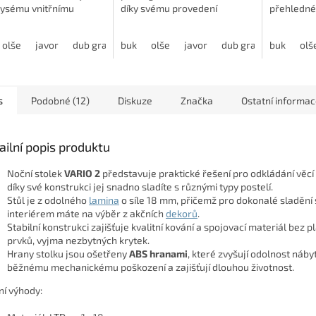
rysému vnitřnímu
díky svému provedení
přehledné 
ru a kvalitním
efektivně využije prostor i v
dvěma vol
kám. Tento model nabízí
menších interiérech. Kvalitní
vnitřního 
olše
javor
dub grande
buk
dub harmony
olše
javor
modřín latté
dub grande
buk
jasan š
dub h
olš
t výběru z...
zpracování doplňují...
nabízí...
s
Podobné (12)
Diskuze
Značka
Ostatní informa
ailní popis produktu
Noční stolek
VARIO 2
představuje praktické řešení pro odkládání věcí v
díky své konstrukci jej snadno sladíte s různými typy postelí.
Stůl je z odolného
lamina
o síle 18 mm, přičemž pro dokonalé sladění 
interiérem máte na výběr z akčních
dekorů
.
Stabilní konstrukci zajišťuje kvalitní kování a spojovací materiál bez 
prvků, vyjma nezbytných krytek.
Hrany stolku jsou ošetřeny
ABS hranami
, které zvyšují odolnost náby
běžnému mechanickému poškození a zajišťují dlouhou životnost.
ní výhody: