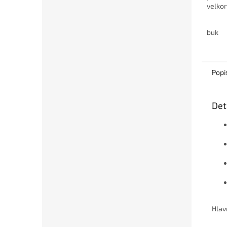
velko
prosto
zásuv
buk
možnos
Popi
Det
Hlav