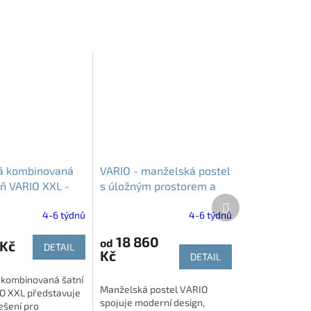
á kombinovaná
VARIO - manželská postel
íň VARIO XXL -
s úložným prostorem a
Další
kory
rošty| 160x200cm a
produkt
4-6 týdnů
4-6 týdnů
180x200cm
18 860
od
 Kč
DETAIL
Kč
DETAIL
 kombinovaná šatní
Manželská postel VARIO
IO XXL představuje
spojuje moderní design,
řešení pro