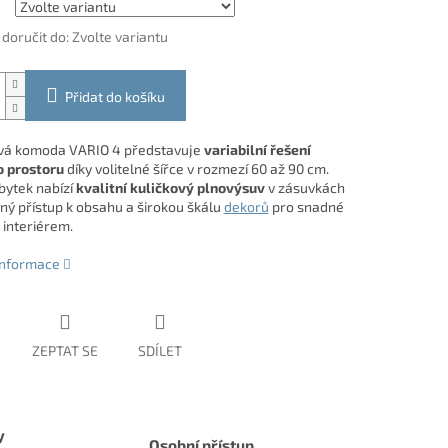
oručit do:
Zvolte variantu
Přidat do košíku
vá komoda VARIO 4 představuje
variabilní řešení
 prostoru
díky volitelné šířce v rozmezí 60 až 90 cm.
bytek nabízí
kvalitní kuličkový plnovýsuv
v zásuvkách
ný přístup k obsahu a širokou škálu
dekorů
pro snadné
 interiérem.
 informace
ZEPTAT SE
SDÍLET
y
Osobní přístup