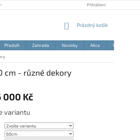
 OSOBNÍCH ÚDAJŮ
AKČNÍ LETÁKY
BLOG
Přihlášení
MOJE OBJEDNÁVK
NÁKUPNÍ
Prázdný košík
KOŠÍK
Předsíň
Zahrada
Novinky
Akce
Výprodej
ory
0 cm - různé dekory
6 000 Kč
e variantu