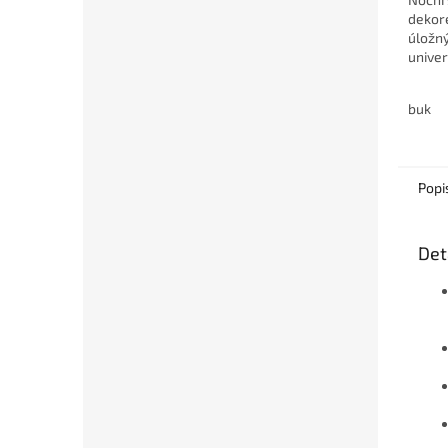
dekore
úložný
univer
nebo 
snadn
buk
každé 
Popi
Det