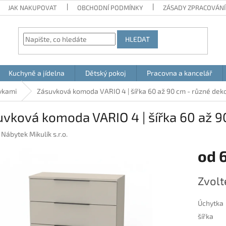
JAK NAKUPOVAT
OBCHODNÍ PODMÍNKY
ZÁSADY ZPRACOVÁNÍ
HLEDAT
Kuchyně a jídelna
Dětský pokoj
Pracovna a kancelář
vkami
Zásuvková komoda VARIO 4 | šířka 60 až 90 cm - různé dek
vková komoda VARIO 4 | šířka 60 až 9
:
Nábytek Mikulík s.r.o.
od
Měrná
Zvolt
cena:
Úchytka
šířka