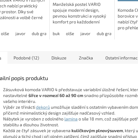
Manželská postel VARIO
ch nabízí praktický
spojuje moderní design,
Komoda C
 prostor. Díky své
pevnou konstrukci a vysoký
borovice v
zálnosti a volbě černé
komfort pro každodenní
nabízí čty
nerezové úchytky se
spánek. Díky prostornému
pro přehle
o sladí s vybavením
olše
javor
dub grande
úložnému prostoru a
buk
dub harmony
olše
javor
modřín latté
dub grande
Voskovaný
jasan š
dub h
ložnice.
polohovacím lamelovým
medovém o
roštům nabízí...
zvýrazňuje
s
Podobné (12)
Diskuze
Značka
Ostatní informa
ailní popis produktu
Zásuvková komoda VARIO 4 představuje variabilní úložné řešení, které
nastavitelné
šířce v rozmezí 60 až 90 cm
snadno přizpůsobíte rozm
vašeho interiéru.
Výběr ze třinácti
dekorů
umožňuje sladění s ostatním vybavením dom
přičemž minimalistický design zajišťuje nadčasový vzhled.
Nábytek je vyroben z odolného
lamina
o síle 18 mm, což zajišťuje po
stabilitu a dlouhou životnost.
Každá ze čtyř zásuvek je vybavena
kuličkovým plnovýsuvem
, který
plynulý a tichý chod i při plném zatížení, čímž zajišťuje snadný přístup 