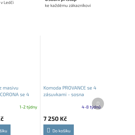
 v Ledči
ke každému zákazníkovi
z masivu
Komoda PROVANCE se 4
 CORONA se 4
zásuvkami - sosna
Další
 | rustikální
andersen / dub lefkas
produkt
1-2 týdny
4-8 týdnů
Kč
7 250 Kč
šíku
Do košíku