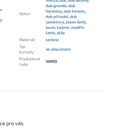
světlá
,
buk
,
dub bělený
,
dub grande
,
dub
mu
harmony
,
dub kansas
,
Dekor
:
dub přírodní
,
dub
tí
sametový
,
jasan šedý
,
javor
,
kašmír
,
modřín
latté
,
olše
Materiál
:
lamino
Typ
se zásuvkami
komody
:
Produktová
VARIO
řada
:
ce pro vás