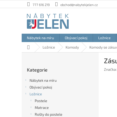
Přejít
777 616 219
obchod@nabytekjelen.cz
na
obsah
Nábytek na míru
Obývací pokoj
Ložnice
Domů
Ložnice
Komody
Komody se zásu
P
Zásu
o
Přeskočit
s
Kategorie
Značka
kategorie
t
r
Nábytek na míru
a
Obývací pokoj
n
Ložnice
n
í
Postele
p
Matrace
a
Rošty do postele