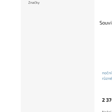
Značky
Souvi
noční
různé
varia
2 37
Noční 