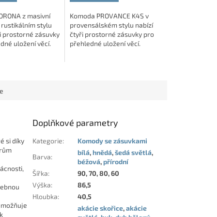
ORONA z masivní
Komoda PROVANCE K4S v
 rustikálním stylu
provensálském stylu nabízí
ři prostorné zásuvky
čtyři prostorné zásuvky pro
dné uložení věcí.
přehledné uložení věcí.
 povrch v
edý
armony
dub bělený
modřín latté
akácie skořice
Elegantní kombinace dekorů
jasan šedý
dub kansas
dub bělený
dub natur
akácie skořice
akáci
dstínu s patinou
sosna andersen a dub lefkas
...
dodává nábytku...
ce
Doplňkové parametry
 si díky
Kategorie
:
Komody se zásuvkami
ěrům
bílá
,
hnědá
,
šedá světlá
,
Barva
:
béžová
,
přírodní
ácnosti,
Šířka
:
90, 70, 80, 60
Výška
:
86,5
třebnou
Hloubka
:
40,5
 umožňuje
akácie skořice
,
akácie
k