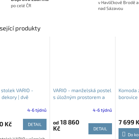
v Havlíčkově Brodě a
po celé ČR
nad Sázavou
sející produkty
 stolek VARIO -
VARIO - manželská postel
Komoda 
 dekory | dvě
s úložným prostorem a
borovice
nty úchytek
rošty| 160x200cm a
zásuvkami
4-6 týdnů
4-6 týdnů
180x200cm
komoda
18 860
7 699 
od
0 Kč
DETAIL
Kč
DETAIL
Do ko
stolek VARIO v různých