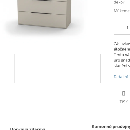
dekor
Můžeme d
Zásuvko
úložného
Tento ná
pro snad
sladění s
Detailní
TISK
Kamenné prodejn
Doprava zdarma