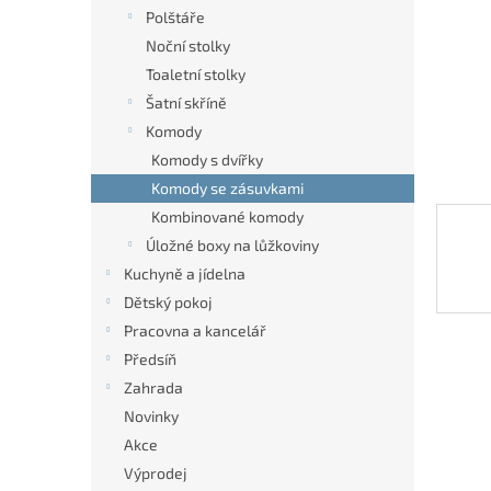
n
Polštáře
e
Noční stolky
l
Toaletní stolky
Šatní skříně
Komody
Komody s dvířky
Komody se zásuvkami
Kombinované komody
Úložné boxy na lůžkoviny
Kuchyně a jídelna
Dětský pokoj
Pracovna a kancelář
Předsíň
Zahrada
Novinky
Akce
Výprodej