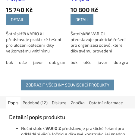
15 740 Kč
10 800 Kč
DETAIL
DETAIL
Šatní skříň VARIO XL
Šatní skříň VARIO L
představuje praktické řešení
představuje praktické řešení
pro uložení oblečení díky
pro organizaci oděvů, které
velkorysému vnitřnímu
díky svému provedení
prostoru a kvalitním
efektivně využije prostor i v
zásuvkám. Tento model nabízí
buk
olše
javor
dub grande
menších interiérech. Kvalitní
buk
dub harmony
olše
javor
modřín latté
dub grand
možnost výběru z...
zpracování doplňují...
ZOBRAZIT VŠECHNY SOUVISEJÍCÍ PRODUKTY
Popis
Podobné (12)
Diskuze
Značka
Ostatní informace
Detailní popis produktu
Noční stolek
VARIO 2
představuje praktické řešení pro
odkládání věcí v ložnici a díky své konstrukci jej snadno