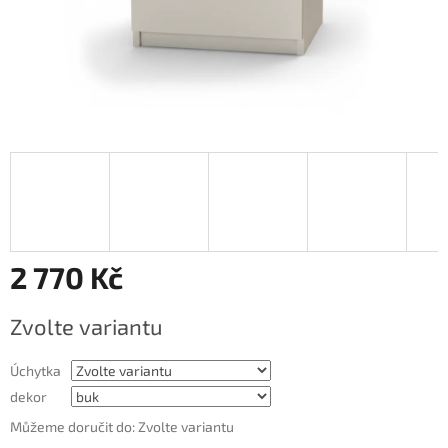
2 770 Kč
Měrná
Zvolte variantu
cena:
Úchytka
dekor
Můžeme doručit do:
Zvolte variantu