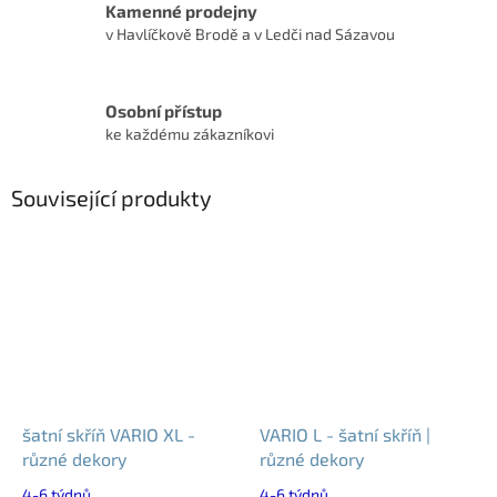
Kamenné prodejny
v Havlíčkově Brodě a v Ledči nad Sázavou
Osobní přístup
ke každému zákazníkovi
Související produkty
šatní skříň VARIO XL -
VARIO L - šatní skříň |
různé dekory
různé dekory
4-6 týdnů
4-6 týdnů