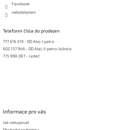
Facebook
nabytekjelen
Telefonní čísla do prodejen
777 616 219
- OD Alej-I patro
602 137 946
- OD Alej-II patro-ložnice
775 998 087
- Ledeč
Informace pro vás
Jak nakupovat
Obchodní podmínky