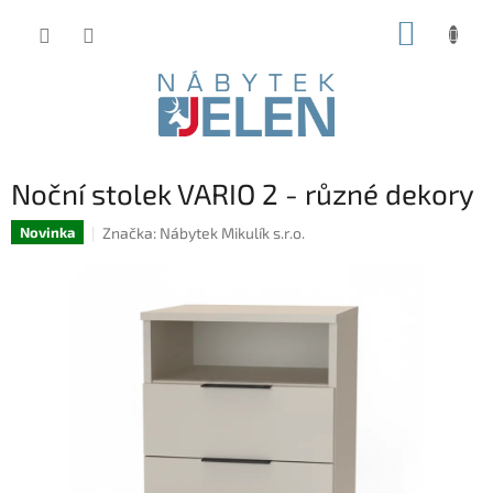
Přejít
NÁKUP
na
obsah
KOŠÍK
Noční stolek VARIO 2 - různé dekory
Značka:
Nábytek Mikulík s.r.o.
Novinka