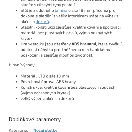
sladíte s různými typy postelí.
Stůl je z odolného
lamina
o síle 18 mm, přičemž pro
dokonalé sladění s vaším interiérem máte na výběr z
akčních
dekorů
.
Stabilní konstrukci zajišťuje kvalitní kování a spojovací
materiál bez plastových prvků, vyjma nezbytných
krytek.
Hrany stolku jsou ošetřeny
ABS hranami
, které zvyšují
odolnost nábytku proti běžnému mechanickému
poškození a zajišťují dlouhou životnost.
Hlavní výhody:
Materiál: LTD o síle 18 mm
Povrchová úprava: ABS hrany
Konstrukce: kvalitní kování bez plastových součástí
(vyjma ochranných krytek)
velký výběr z akčních dekorů
Doplňkové parametry
Kategorie
:
Noční stolky