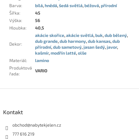
Barva
:
bílá
,
hnědá
,
šedá světlá
,
béžová
,
přírodní
Šířka
:
45
Výška
:
56
Hloubka
:
40,5
akácie skořice
,
akácie světlá
,
buk
,
dub bělený
,
dub grande
,
dub harmony
,
dub kansas
,
dub
Dekor
:
přírodní
,
dub sametový
,
jasan šedý
,
javor
,
kašmír
,
modřín latté
,
olše
Materiál
:
lamino
Produktová
VARIO
řada
:
Z
á
p
a
Kontakt
t
í
obchod
@
nabytekjelen.cz
777 616 219