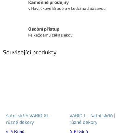
Kamenné prodejny
v Havlíčkově Brodě a v Ledči nad Sázavou
Osobní přístup
ke každému zákazníkovi
Související produkty
šatní skříň VARIO XL -
VARIO L - šatní skříň |
různé dekory
různé dekory
4-6 týdnů
4-6 týdnů