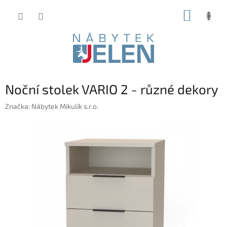
Přejít
NÁKUP
na
obsah
KOŠÍK
Noční stolek VARIO 2 - různé dekory
Značka:
Nábytek Mikulík s.r.o.