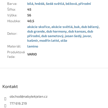
Barva
:
bílá
,
hnědá
,
šedá světlá
,
béžová
,
přírodní
Šířka
:
45
Výška
:
56
Hloubka
:
40,5
akácie skořice
,
akácie světlá
,
buk
,
dub bělený
,
dub grande
,
dub harmony
,
dub kansas
,
dub
Dekor
:
přírodní
,
dub sametový
,
jasan šedý
,
javor
,
kašmír
,
modřín latté
,
olše
Materiál
:
lamino
Produktová
VARIO
řada
:
Z
á
p
a
Kontakt
t
í
obchod
@
nabytekjelen.cz
777 616 219