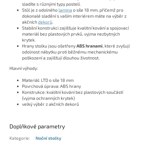
sladíte s různými typy postelí.
Stůl je z odolného
lamina
o síle 18 mm, přičemž pro
dokonalé sladění s vaším interiérem máte na výběr z
akčních
dekorů
.
Stabilní konstrukci zajišťuje kvalitní kování a spojovací
materiál bez plastových prvků, vyjma nezbytných
krytek.
Hrany stolku jsou ošetřeny
ABS hranami
, které zvyšují
odolnost nábytku proti běžnému mechanickému
poškození a zajišťují dlouhou životnost.
Hlavní výhody:
Materiál: LTD o síle 18 mm
Povrchová úprava: ABS hrany
Konstrukce: kvalitní kování bez plastových součástí
(vyjma ochranných krytek)
velký výběr z akčních dekorů
Doplňkové parametry
Kategorie
:
Noční stolky