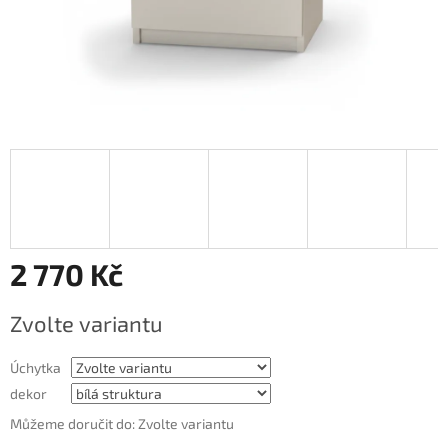
2 770 Kč
Měrná
Zvolte variantu
cena:
Úchytka
dekor
Můžeme doručit do:
Zvolte variantu