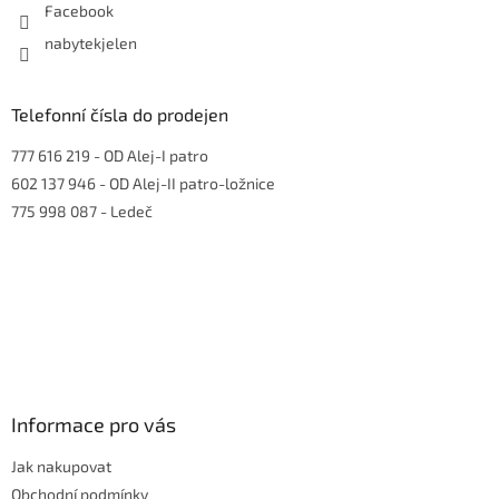
Facebook
nabytekjelen
Telefonní čísla do prodejen
777 616 219
- OD Alej-I patro
602 137 946
- OD Alej-II patro-ložnice
775 998 087
- Ledeč
Informace pro vás
Jak nakupovat
Obchodní podmínky