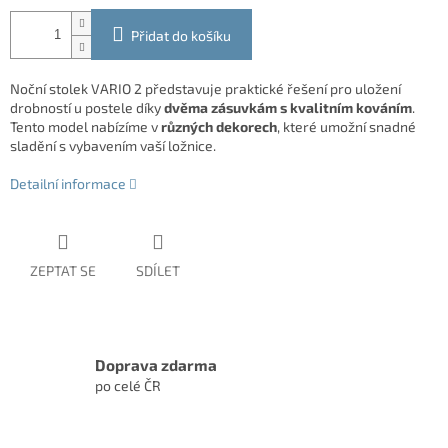
Přidat do košíku
Noční stolek VARIO 2 představuje praktické řešení pro uložení
drobností u postele díky
dvěma zásuvkám s kvalitním kováním
.
Tento model nabízíme v
různých dekorech
, které umožní snadné
sladění s vybavením vaší ložnice.
Detailní informace
ZEPTAT SE
SDÍLET
Doprava zdarma
po celé ČR