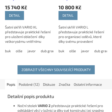
15 740 Kč
10 800 Kč
DETAIL
DETAIL
Šatní skříň VARIO XL
Šatní skříň VARIO L
představuje praktické řešení
představuje praktické řešení
pro uložení oblečení díky
pro organizaci oděvů, které
velkorysému vnitřnímu
díky svému provedení
prostoru a kvalitním
efektivně využije prostor i v
zásuvkám. Tento model nabízí
buk
olše
javor
dub grande
menších interiérech. Kvalitní
buk
dub harmony
olše
javor
modřín latté
dub grand
možnost výběru z...
zpracování doplňují...
ZOBRAZIT VŠECHNY SOUVISEJÍCÍ PRODUKTY
Popis
Podobné (12)
Diskuze
Značka
Ostatní informace
Detailní popis produktu
Noční stolek
VARIO 2
představuje praktické řešení pro
odkládání věcí v ložnici a díky své konstrukci jej snadno