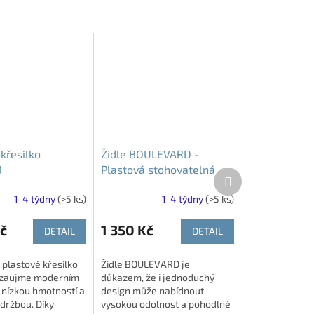
křesílko
Židle BOULEVARD -
R
Plastová stohovatelná
Další
židle do interiéru i
produkt
1-4 týdny
(>5 ks)
1-4 týdny
(>5 ks)
exteriéru
č
1 350 Kč
DETAIL
DETAIL
plastové křesílko
Židle BOULEVARD je
zaujme moderním
důkazem, že i jednoduchý
 nízkou hmotností a
design může nabídnout
držbou. Díky
vysokou odolnost a pohodlné