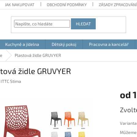
JAK NAKUPOVAT
OBCHODNÍ PODMÍNKY
ZÁSADY ZPRACOVÁNÍ
HLEDAT
Kuchyně a jídelna
Dětský pokoj
Pracovna a kancelář
le
Plastová židle GRUVYER
stová židle GRUVYER
:
ITTC Stima
od
1
Měrná
Zvolt
cena:
Varianta
Můžeme d