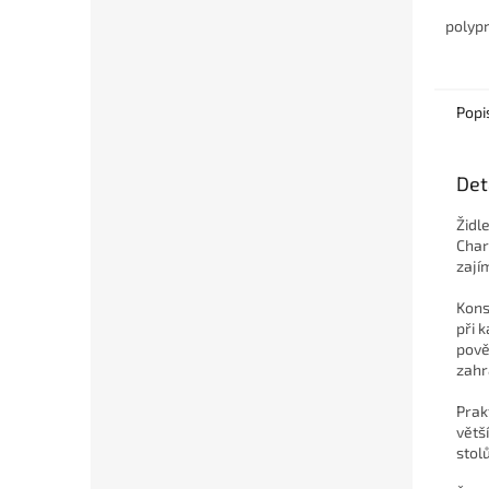
Stylov
pro je
polypr
relaxa
Popi
Det
Židl
Char
zají
Kons
při 
pově
zahr
Prak
větš
stol