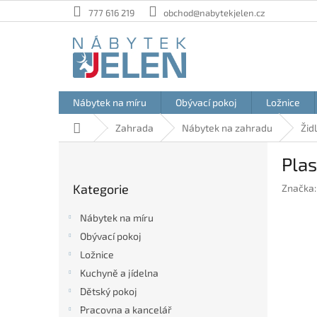
Přejít
777 616 219
obchod@nabytekjelen.cz
na
obsah
Nábytek na míru
Obývací pokoj
Ložnice
Domů
Zahrada
Nábytek na zahradu
Žid
P
Pla
o
Přeskočit
s
Kategorie
Značka
kategorie
t
r
Nábytek na míru
a
Obývací pokoj
n
Ložnice
n
í
Kuchyně a jídelna
p
Dětský pokoj
a
Pracovna a kancelář