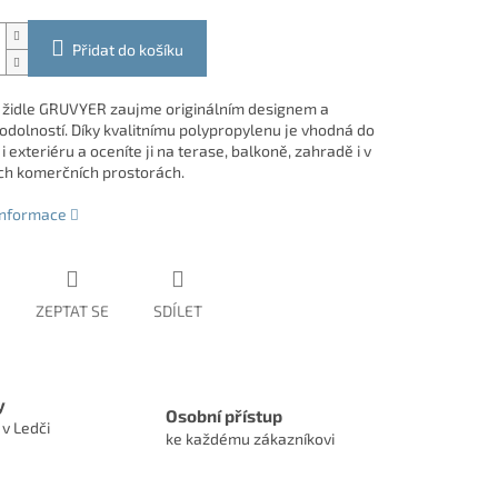
Přidat do košíku
 židle GRUVYER zaujme originálním designem a
odolností. Díky kvalitnímu polypropylenu je vhodná do
 i exteriéru a oceníte ji na terase, balkoně, zahradě i v
h komerčních prostorách.
 informace
ZEPTAT SE
SDÍLET
y
Osobní přístup
 v Ledči
ke každému zákazníkovi