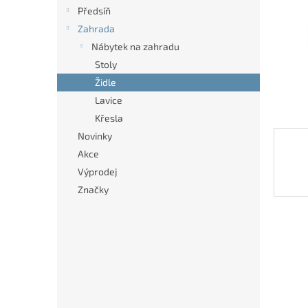
n
Předsíň
e
Zahrada
l
Nábytek na zahradu
Stoly
Židle
Lavice
Křesla
Novinky
Akce
Výprodej
Značky