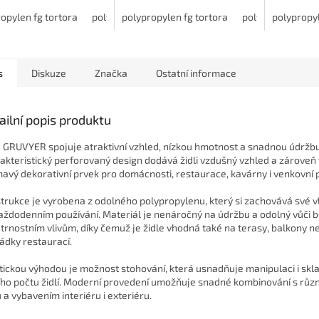
ý a praktický doplněk
venkovní i vnitřní použití. Díky
odolnému 
ště větší komfort při
opylen fg tortora
polypropylen fg antracite
možnosti dokoupení
polypropylen fg tortora
polypropylen fg agav
polypropylen fg 
vhodné do 
polypropy
ci doma i venku.
čalounění nebo...
exteriéru,
s
Diskuze
Značka
Ostatní informace
ailní popis produktu
e GRUVYER spojuje atraktivní vzhled, nízkou hmotnost a snadnou údržbu
akteristický perforovaný design dodává židli vzdušný vzhled a zároveň 
mavý dekorativní prvek pro domácnosti, restaurace, kavárny i venkovní 
trukce je vyrobena z odolného polypropylenu, který si zachovává své vl
každodenním používání. Materiál je nenáročný na údržbu a odolný vůči
trnostním vlivům, díky čemuž je židle vhodná také na terasy, balkony n
ádky restaurací.
tickou výhodou je možnost stohování, která usnadňuje manipulaci i skl
ího počtu židlí. Moderní provedení umožňuje snadné kombinování s růz
ů a vybavením interiéru i exteriéru.