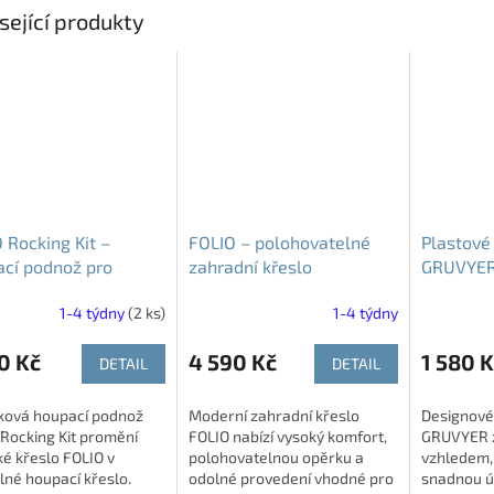
sející produkty
 Rocking Kit –
FOLIO – polohovatelné
Plastové 
cí podnož pro
zahradní křeslo
GRUVYE
o FOLIO
1-4 týdny
(2 ks)
1-4 týdny
0 Kč
4 590 Kč
1 580 K
DETAIL
DETAIL
ková houpací podnož
Moderní zahradní křeslo
Designové 
Rocking Kit promění
FOLIO nabízí vysoký komfort,
GRUVYER 
ké křeslo FOLIO v
polohovatelnou opěrku a
vzhledem,
né houpací křeslo.
odolné provedení vhodné pro
snadnou ú