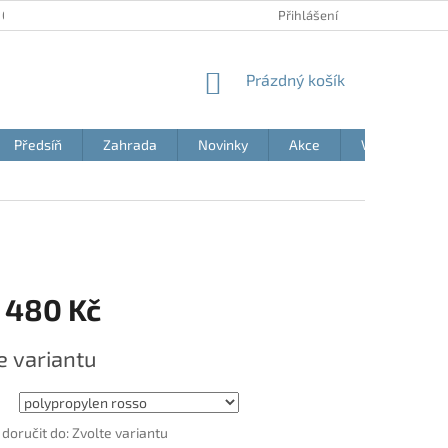
 OSOBNÍCH ÚDAJŮ
AKČNÍ LETÁKY
BLOG
Přihlášení
MOJE OBJEDNÁVK
NÁKUPNÍ
Prázdný košík
KOŠÍK
Předsíň
Zahrada
Novinky
Akce
Výprodej
 480 Kč
e variantu
oručit do:
Zvolte variantu