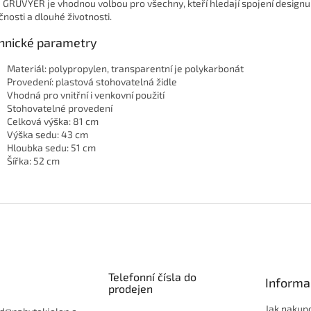
e GRUVYER je vhodnou volbou pro všechny, kteří hledají spojení designu
čnosti a dlouhé životnosti.
hnické parametry
Materiál: polypropylen, transparentní je polykarbonát
Provedení: plastová stohovatelná židle
Vhodná pro vnitřní i venkovní použití
Stohovatelné provedení
Celková výška: 81 cm
Výška sedu: 43 cm
Hloubka sedu: 51 cm
Šířka: 52 cm
Telefonní čísla do
Informa
prodejen
Jak nakup