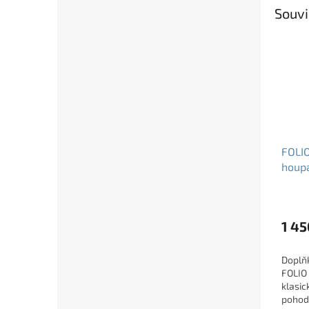
Souvi
FOLIO
houpa
křesl
1 45
Doplň
FOLIO 
klasic
pohodl