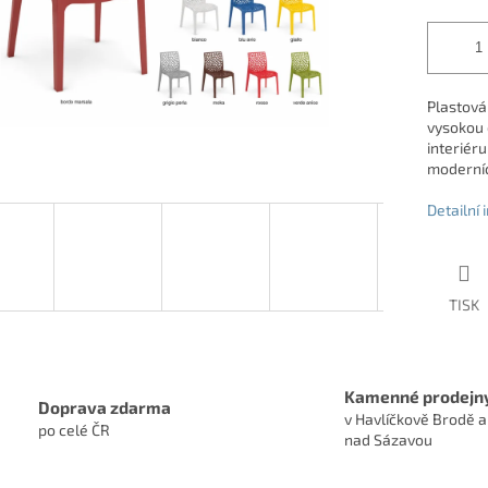
Plastová
vysokou 
interiéru
moderníc
Detailní
TISK
Kamenné prodejn
Doprava zdarma
v Havlíčkově Brodě a
po celé ČR
nad Sázavou