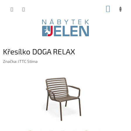
Přejít
NÁKUP
na
obsah
KOŠÍK
Křesílko DOGA RELAX
Značka:
ITTC Stima