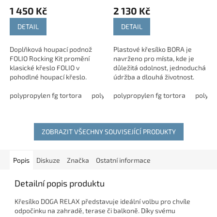
1 450 Kč
2 130 Kč
DETAIL
DETAIL
Doplňková houpací podnož
Plastové křesílko BORA je
FOLIO Rocking Kit promění
navrženo pro místa, kde je
klasické křeslo FOLIO v
důležitá odolnost, jednoduchá
pohodlné houpací křeslo.
údržba a dlouhá životnost.
Stylový a praktický doplněk
Konstrukce z polypropylenu
pro ještě větší komfort při
polypropylen fg tortora
polypropylen fg antracite
vyztuženého skelnými vlákny
polypropylen fg tortora
polypropyle
polypr
relaxaci doma i venku.
zvládne...
ZOBRAZIT VŠECHNY SOUVISEJÍCÍ PRODUKTY
Popis
Diskuze
Značka
Ostatní informace
Detailní popis produktu
Křesílko DOGA RELAX představuje ideální volbu pro chvíle
odpočinku na zahradě, terase či balkoně. Díky svému