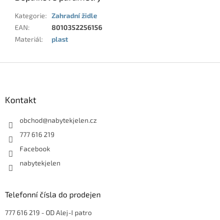
Kategorie
:
Zahradní židle
EAN
:
8010352256156
Materiál
:
plast
Z
á
p
a
Kontakt
t
í
obchod
@
nabytekjelen.cz
777 616 219
Facebook
nabytekjelen
Telefonní čísla do prodejen
777 616 219
- OD Alej-I patro