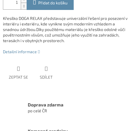
Přidat do košíku
Křesílko DOGA RELAX představuje univerzální řešení pro posezení v
interiéru i exteriéru, kde vynikne svým moderním vzhledem a
snadnou údržbou.Díky použitému materiálu je křesílko odolné vůči
povětrnostním vlivům, což umožňuje jeho využití na zahradách,
terasách i v obytných prostorech.
Detailní informace
ZEPTAT SE
SDÍLET
Doprava zdarma
po celé ČR
Kamenné prodejny