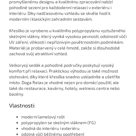
promyšlenému designu a kvalitnímu zpracování nabízí
pohodlné sezení pro každodenní relaxaci v exteriéru i
interiéru. Diky nadčasovému vzhledu se skvěle hodí k
moderním i klasickým zahradním sestavám.
Křesílko je vyrobeno u kvalitního polypropylenu vyztuženého
skelnými vlákny, který vyniká vysokou pevností, odolností vůči
UV záření, vlhkosti i nepříznivým povětrnostním podmínkám.
Materiál je probarvený v celé hmotě, zakže si dlouhodobě
zachová svůj atraktivní vzhled.
Velkorysý sedák a pohodlné područky poskytují vysoký
komfort při relaxaci. Praktickou výhodou je také možnost
stohování, díky které křesílka snadno uskladníte a ušetříte
místo. Doga Relax je vhodné nejen pro domácí použití, ale
také do restaurace, kavárny, hotely, welness centra nebo
bazény.
Vlastnosti:
moderní lamelový rošt
polypropylen se skelným vláknem (FG)
vhodná do interiéru i exteriéru
odolná vůči běžnému opotřebení