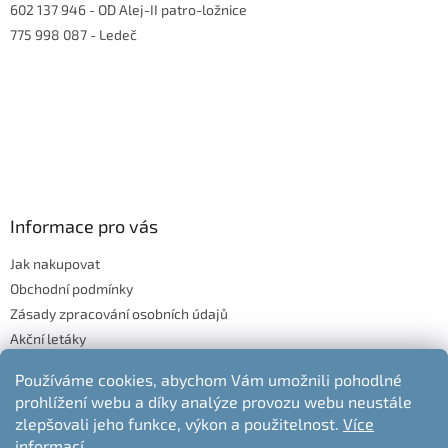
602 137 946
- OD Alej-II patro-ložnice
775 998 087
- Ledeč
Informace pro vás
Jak nakupovat
Obchodní podmínky
Zásady zpracování osobních údajů
Akční letáky
Blog
Používáme cookies, abychom Vám umožnili pohodlné
Moje objednávka
prohlížení webu a díky analýze provozu webu neustále
Odstoupení od kupní smlouvy
zlepšovali jeho funkce, výkon a použitelnost.
Více
informací