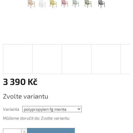
3 390 Kč
Měrná
Zvolte variantu
cena:
Varianta
Můžeme doručit do:
Zvolte variantu