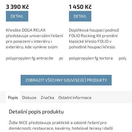
3 390 Kč
1 450 Kč
DETAIL
DETAIL
Křesílko DOGA RELAX
Doplňková houpací podnož
představuje univerzální řešení
FOLIO Rocking Kit promění
pro posezení v interiéru i
klasické křeslo FOLIO v
exteriéru, kde vynikne svým
pohodlné houpací křeslo.
moderním vzhledem a
Stylový a praktický doplněk
snadnou údržbou.Díky
polypropylen fg antracite
polypropylen fg bianco
pro ještě větší komfort při
polypropylen fg tortora
polypropylen
polypr
použitému materiálu je...
relaxaci doma i venku.
ZOBRAZIT VŠECHNY SOUVISEJÍCÍ PRODUKTY
Popis
Diskuze
Značka
Ostatní informace
Detailní popis produktu
Židle NICE představuje praktické a odolné řešení pro
domácnosti, restaurace, kavárny, hotelové terasy i další