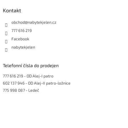
p
a
Kontakt
t
í
obchod
@
nabytekjelen.cz
777 616 219
Facebook
nabytekjelen
Telefonní čísla do prodejen
777 616 219
- OD Alej-I patro
602 137 946
- OD Alej-II patro-ložnice
775 998 087
- Ledeč