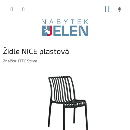
Přejít
NÁKUP
na
obsah
KOŠÍK
Židle NICE plastová
Značka:
ITTC Stima