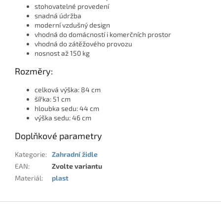
stohovatelné provedení
snadná údržba
moderní vzdušný design
vhodná do domácností i komerčních prostor
vhodná do zátěžového provozu
nosnost až 150 kg
Rozměry:
celková výška: 84 cm
šířka: 51 cm
hloubka sedu: 44 cm
výška sedu: 46 cm
Doplňkové parametry
Kategorie
:
Zahradní židle
EAN
:
Zvolte variantu
Materiál
:
plast
Z
á