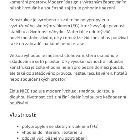
komerční prostory. Moderní design s výrazným žebrováním
působí vzdušně a současně zajišťuje pohodlné sezení.
Konstrukce je vyrobena z kvalitního polypropylenu
vyztuženého skelným vláknem (FG), které zvyšuje pevnost,
stabilitu a životnost nábytku. Materiál je odolný vůči
povětrnostním vlivům, díky čemuž lze židli bez obav používat
také na zahradě, balkoně nebo terase.
Velkou výhodou je možnost stohování, která usnadňuje
skladování a šetří prostor. Díky vysoké nosnosti a robustní
konstrukci je židle vhodná nejen pro běžné domácí použití,
ale také do zátěžového provozu restaurací, kaváren, hotelů
nebo společenských prostor.
Židle NICE spojuje moderní vzhled, snadnou údržbu a
dlouhou životnost, což z ní činí ideální volbu pro každodenní
používání.
Vlastnosti:
polypropylen se skelným vláknem (FG)
vhodná do interiéru i exteriéru
odolná vůči běžnému opotřebení