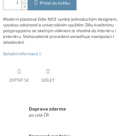
Přidat do košíku
Moderní plastová židle NICE vyniká jednoduchým designem,
vysokou odolností a univerzálním využitím. Díky kvalitnímu
polypropylenu se skelným vláknem je vhodná do interiéru i
exteriéru. Stohovatelné provedení usnadňuje manipulaci i
skladování.
Detailní informace
ZEPTAT SE
SDÍLET
Doprava zdarma
po celé ČR
Kamenné prodejny