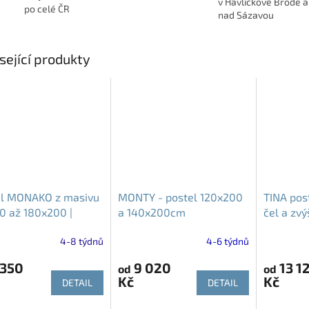
v Havlíčkově Brodě a
po celé ČR
nad Sázavou
sející produkty
el MONAKO z masivu
MONTY - postel 120x200
TINA pos
0 až 180x200 |
a 140x200cm
čel a zvý
ná postel
plochou
4-8 týdnů
4-6 týdnů
 350
9 020
13 1
od
od
Kč
Kč
DETAIL
DETAIL