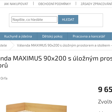
JAK NAKUPOVAT
OBCHODNÍ PODMÍNKY
ZÁSADY ZPRACOVÁNÍ
HLEDAT
Kuchyně a jídelna
Dětský pokoj
Pracovna a kancelář
stele
Válenda MAXIMUS 90x200 s úložným prostorem a stolkem -
enda MAXIMUS 90x200 s úložným prost
orů
:
Orfa
9 6
Měrná
Zvolt
cena: