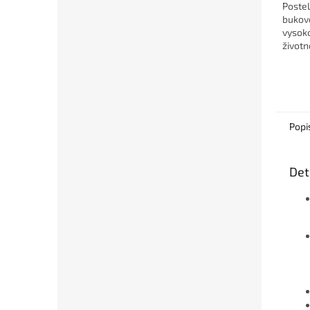
Poste
bukov
vysok
životn
příro
proved
ložnic
Popi
Det