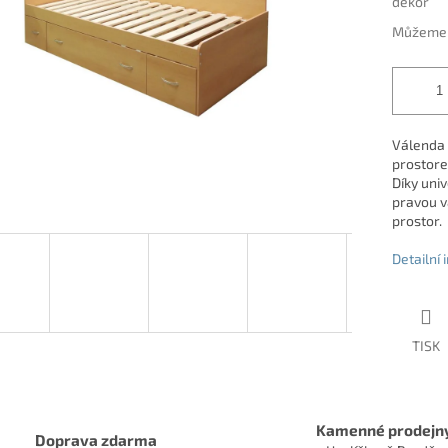
dekor
Můžeme d
Válenda 
prostore
Díky uni
pravou v
prostor.
Detailní
TISK
Kamenné prodejn
Doprava zdarma