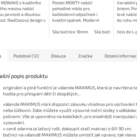
l MONAKO z kvalitního
Postel MONTY nabízí
Variabilní
ého masivu nabízí
pohodlné místo pro
liniemi. Po
ou pevnost a dlouhou
každodenní odpočinek i
levé nabíz
ost. Nadčasový design v
kvalitní spánek. Moderní
do rohu mí
dním nebo bílém
design s vysokým čelem
prostoru. 
ení se hodí do každé
snadno zapadne do každé
Síla bočnice 18mm
Síla bočnice 25mm
objednáva
čelo do L-
e. Dostupná v...
ložnice či studentského
dekorech a
pokoje. Pevná...
s
Podobné (12)
Diskuze
Značka
Ostatní informa
ailní popis produktu
originální a plně funkční je válenda MAXIMUS, která je navržena ta
hodila pro přespání dětí či dospělých...
válenda MAXIMUS má k dispozici zásuvku vhodnou pro uschování 
nebo lůžkovin. Dále můžete využít výsuvné noční stolky s odkládac
policemi. Vše je upevněno na kolečkách, pro snadnější manipulaci 
vysouvání.
v ceně zdarma je laťový rošt, dokoupit stačí matraci o šíři 90 cm.
bočnici na válendě MAXIMUS můžete umístit jak vpravo, tak vlevo 