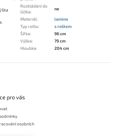
Rozkládání do
ne
Výška
lůžka
:
Materiál
:
lamino
a.
Typ roštu
:
s roštem
Šířka
:
96 cm
Výška
:
79 cm
Hloubka
:
204 cm
ce pro vás
ovat
podmínky
racování osobních