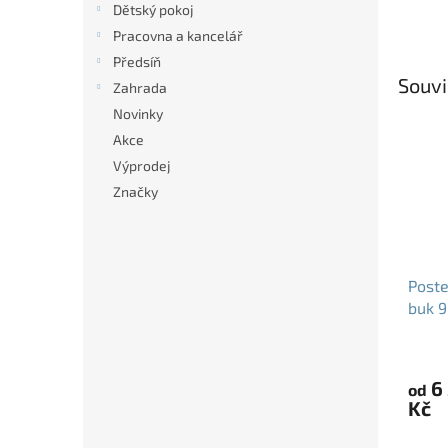
Dětský pokoj
Pracovna a kancelář
Předsíň
Souvi
Zahrada
Novinky
Akce
Výprodej
Značky
Post
buk 9
dřevě
6
od
Kč