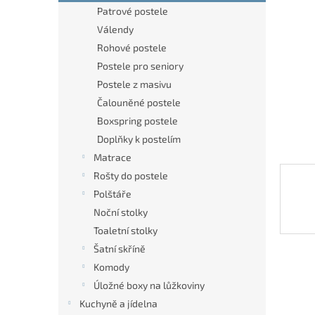
n
Patrové postele
e
Válendy
l
Rohové postele
Postele pro seniory
Postele z masivu
Čalouněné postele
Boxspring postele
Doplňky k postelím
Matrace
Rošty do postele
Polštáře
Noční stolky
Toaletní stolky
Šatní skříně
Komody
Úložné boxy na lůžkoviny
Kuchyně a jídelna