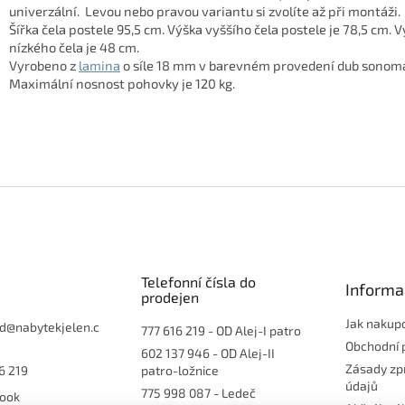
univerzální. Levou nebo pravou variantu si zvolíte až při montáži.
Šířka čela postele 95,5 cm. Výška vyššího čela postele je 78,5 cm. 
nízkého čela je 48 cm.
Vyrobeno z
lamina
o síle 18 mm v barevném provedení dub sonom
Maximální nosnost pohovky je 120 kg.
Telefonní čísla do
Informa
prodejen
Jak nakup
d
@
nabytekjelen.c
777 616 219
- OD Alej-I patro
Obchodní 
602 137 946
- OD Alej-II
Zásady zp
6 219
patro-ložnice
údajů
775 998 087
- Ledeč
ook