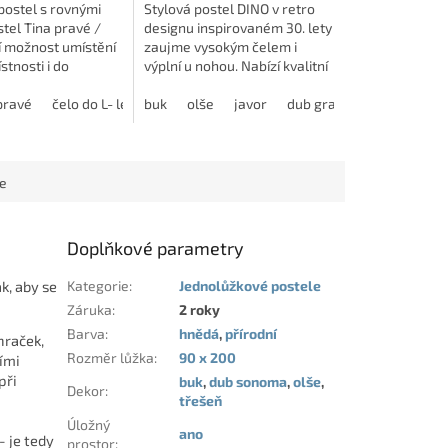
 postel s rovnými
Stylová postel DINO v retro
stel Tina pravé /
designu inspirovaném 30. lety
í možnost umístění
zaujme vysokým čelem i
stnosti i do
výplní u nohou. Nabízí kvalitní
Je možné ji
zpracování, výběr dekorů a
t v různých
pravé
čelo do L- levé
možnost doplnění o úložný
buk
s dlouhým čelem
olše
javor
dub grande
čela do U
dub harm
 v několika...
prostor....
ce
Doplňkové parametry
k, aby se
Kategorie
:
Jednolůžkové postele
Záruka
:
2 roky
Barva
:
hnědá
,
přírodní
hraček,
Rozměr lůžka
:
90 x 200
ími
při
buk
,
dub sonoma
,
olše
,
Dekor
:
třešeň
Úložný
ano
- je tedy
prostor
: