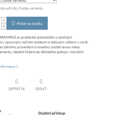
oručit do:
Zvolte variantu
Přidat do košíku
MAXIMUS je praktické jednolůžko s úložným
m, výsuvným nočním stolkem a laťovým roštem v ceně.
verzálnímu provedení si snadno zvolíte levou nebo
ariantu. Ideální řešení do dětského pokoje i menších
 informace
ZEPTAT SE
SDÍLET
y
Osobní přístup