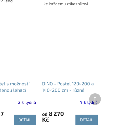
 v Ledči
ke každému zákazníkovi
tel s možností
DINO - Postel 120×200 a
šenou lehací
140×200 cm - různé
Další
 90x200cm
dekory
produkt
2-6 týdnů
4-6 týdnů
27
8 270
od
Kč
DETAIL
DETAIL