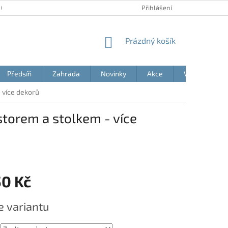
 OSOBNÍCH ÚDAJŮ
AKČNÍ LETÁKY
BLOG
Přihlášení
MOJE OBJEDNÁVK
NÁKUPNÍ
Prázdný košík
KOŠÍK
Předsíň
Zahrada
Novinky
Akce
Výprodej
 více dekorů
orem a stolkem - více
50 Kč
e variantu