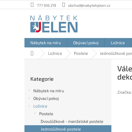
Přejít
777 616 219
obchod@nabytekjelen.cz
na
obsah
Nábytek na míru
Obývací pokoj
Ložnice
Domů
Ložnice
Postele
Jednolůžkové po
P
Vál
o
Přeskočit
s
dek
Kategorie
kategorie
t
r
Nábytek na míru
Značka
a
Obývací pokoj
n
Ložnice
n
í
Postele
p
Dvoulůžkové - manželské postele
a
Jednolůžkové postele