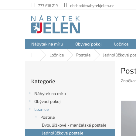
Přejít
777 616 219
obchod@nabytekjelen.cz
na
obsah
Nábytek na míru
Obývací pokoj
Ložnice
Domů
Ložnice
Postele
Jednolůžkové po
P
Pos
o
Přeskočit
s
Kategorie
Značka
kategorie
t
r
Nábytek na míru
a
Obývací pokoj
n
Ložnice
n
í
Postele
p
Dvoulůžkové - manželské postele
a
Jednolůžkové postele