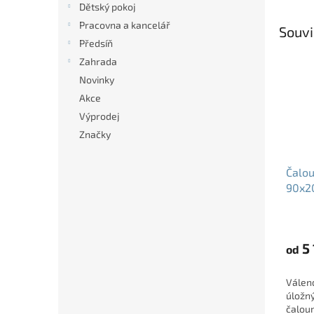
Dětský pokoj
Pracovna a kancelář
Souvi
Předsíň
Zahrada
Novinky
Akce
Výprodej
Značky
Čalou
90x2
prost
matr
5 
od
Válend
úložný
čaloun