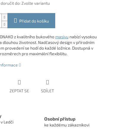
oručit do:
Zvolte variantu
Přidat do košíku
ONAKO z kvalitního bukového
masivu
nabízí vysokou
a dlouhou životnost. Nadčasový design v přírodním
ém provedení se hodí do každé ložnice. Dostupná v
 rozměrech pro maximální flexibilitu.
 informace
ZEPTAT SE
SDÍLET
y
Osobní přístup
 v Ledči
ke každému zákazníkovi