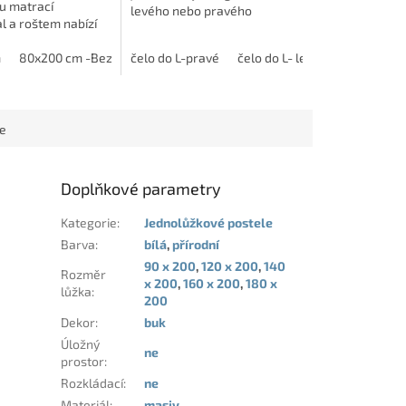
u matrací
levého nebo pravého
l a roštem nabízí
provedení.
 komfort a moderní
m
armony
80x200 cm -Bez Matrace
modřín latté
čelo do L-pravé
jasan šedý
90x200cm
dub bělený
čelo do L- levé
90x200 cm -Bez Matrace
akácie skořice
ce
Doplňkové parametry
Kategorie
:
Jednolůžkové postele
Barva
:
bílá
,
přírodní
90 x 200
,
120 x 200
,
140
Rozměr
x 200
,
160 x 200
,
180 x
lůžka
:
200
Dekor
:
buk
Úložný
ne
prostor
:
Rozkládací
:
ne
Materiál
:
masiv