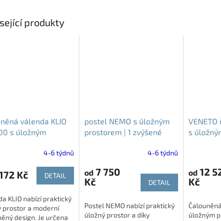
sející produkty
něná válenda KLIO
postel NEMO s úložným
VENETO č
00 s úložným
prostorem | 1 zvýšené
s úložný
orem | bez roštu a
zadní čelo - různé dekory
4-6 týdnů
4-6 týdnů
ace
7 750
12 5
od
od
172 Kč
DETAIL
Kč
Kč
DETAIL
a KLIO nabízí praktický
Postel NEMO nabízí praktický
Čalouněná
 prostor a moderní
úložný prostor a díky
úložným p
ěný design. Je určena