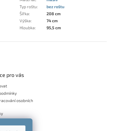
Typ roštu
:
bez roštu
Šířka
:
208 cm
Výška
:
74 cm
Hloubka
:
95,5 cm
ce pro vás
ovat
podmínky
racování osobních
ky
dnávka