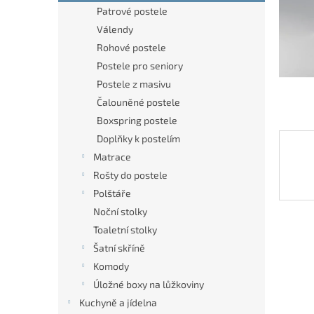
n
Patrové postele
e
Válendy
l
Rohové postele
Postele pro seniory
Postele z masivu
Čalouněné postele
Boxspring postele
Doplňky k postelím
Matrace
Rošty do postele
Polštáře
Noční stolky
Toaletní stolky
Šatní skříně
Komody
Úložné boxy na lůžkoviny
Kuchyně a jídelna