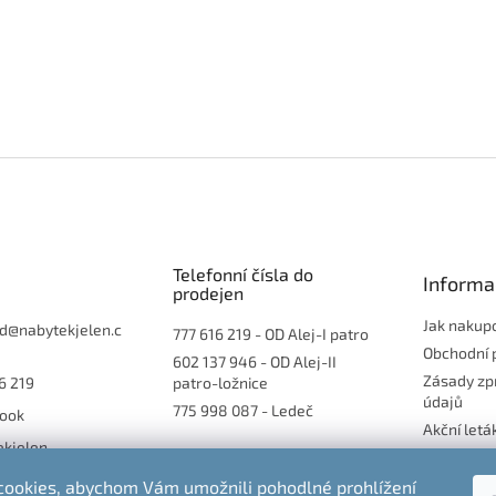
Telefonní čísla do
Informa
prodejen
Jak nakup
d
@
nabytekjelen.c
777 616 219
- OD Alej-I patro
Obchodní 
602 137 946
- OD Alej-II
Zásady zp
6 219
patro-ložnice
údajů
775 998 087
- Ledeč
ook
Akční letá
ekjelen
Blog
Moje obje
ookies, abychom Vám umožnili pohodlné prohlížení