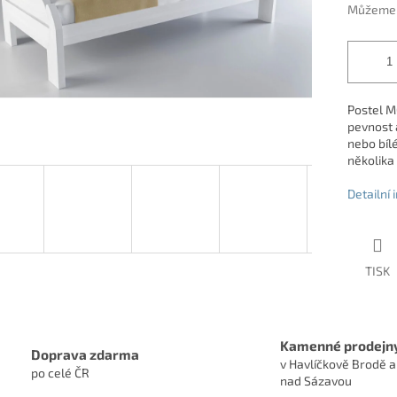
Můžeme d
Postel M
pevnost 
nebo bíl
několika
Detailní
TISK
Kamenné prodejn
Doprava zdarma
v Havlíčkově Brodě a
po celé ČR
nad Sázavou