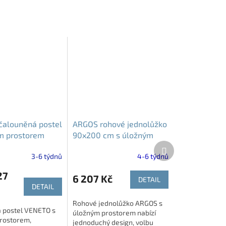
alouněná postel
ARGOS rohové jednolůžko
m prostorem
90x200 cm s úložným
Další
prostorem
produkt
3-6 týdnů
4-6 týdnů
27
6 207 Kč
DETAIL
DETAIL
Rohové jednolůžko ARGOS s
 postel VENETO s
úložným prostorem nabízí
rostorem,
jednoduchý design, volbu