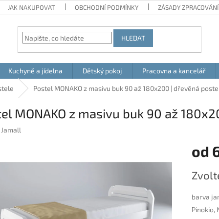
JAK NAKUPOVAT
OBCHODNÍ PODMÍNKY
ZÁSADY ZPRACOVÁNÍ
HLEDAT
Kuchyně a jídelna
Dětský pokoj
Pracovna a kancelář
stele
Postel MONAKO z masivu buk 90 až 180x200 | dřevěná poste
tel MONAKO z masivu buk 90 až 180x20
:
Jamall
od
6
Měrná
Zvolt
cena:
barva ja
Pinokio,