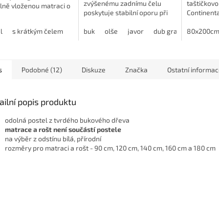
zvýšenému zadnímu čelu
taštičkovo
lně vloženou matraci o
poskytuje stabilní oporu při
Continenta
ru 90x200 cm. Možnost
odpočinku. Tento model je
maximální
 varianty s čelem nebo
l
s krátkým čelem
dostupný v různých dekorech,
buk
olše
javor
dub grande
design.
80x200c
dub h
la.
které snadno...
s
Podobné (12)
Diskuze
Značka
Ostatní informa
ailní popis produktu
odolná postel z tvrdého bukového dřeva
matrace a rošt není součástí postele
na výběr z odstínu bílá, přírodní
rozměry pro matraci a rošt - 90 cm, 120 cm, 140 cm, 160 cm a 180 cm