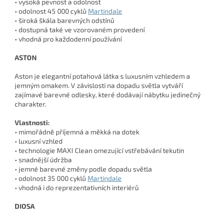
• vysoká pevnost a odolnost
• odolnost 45 000 cyklů
Martindale
• široká škála barevných odstínů
• dostupná také ve vzorovaném provedení
• vhodná pro každodenní používání
ASTON
Aston je elegantní potahová látka s luxusním vzhledem a
jemným omakem. V závislosti na dopadu světla vytváří
zajímavé barevné odlesky, které dodávají nábytku jedinečný
charakter.
Vlastnosti:
• mimořádně příjemná a měkká na dotek
• luxusní vzhled
• technologie MAXI Clean omezující vstřebávání tekutin
• snadnější údržba
• jemné barevné změny podle dopadu světla
• odolnost 35 000 cyklů
Martindale
• vhodná i do reprezentativních interiérů
DIOSA