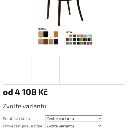
od
4 108 Kč
Měrná
Zvolte variantu
cena:
Potahová látka
Provedení jídelní židle