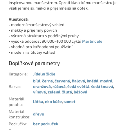
inspirovanou manšestrem. Oproti klasickému manšestru je
však jemnější, měkčí a příjemnější na dotek.
Vlastnosti:
• moderní manšestrový vzhled
• měkký a příjemný povrch
• výrazná struktura s podélnými pruhy
• vysoká odolnost 90 000–100 000 cyklů
Martindale
• vhodná pro každodenní používání
• moderní a útulný vzhled
Doplňkové parametry
Kategorie
:
Jídelní židle
bílá
,
černá
,
červená
,
fialová
,
hnědá
,
modrá
,
Barva
:
oranžová
,
růžová
,
šedá světlá
,
šedá tmavá
,
vínová
,
zelená
,
žlutá
,
béžová
Materiál
látka
,
eko kůže
,
samet
potahu
:
Materiál
dřevo
konstrukce
:
Područky
:
bez područek