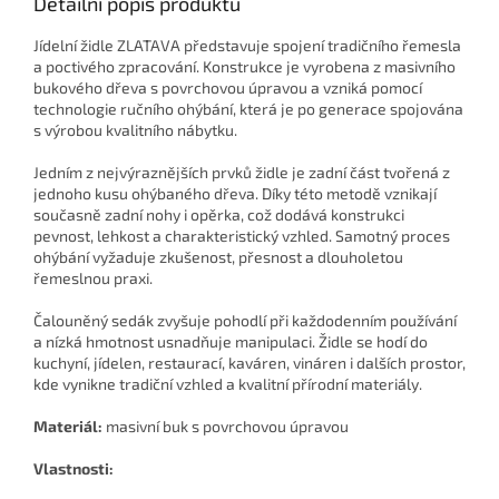
Detailní popis produktu
Jídelní židle ZLATAVA představuje spojení tradičního řemesla
a poctivého zpracování. Konstrukce je vyrobena z masivního
bukového dřeva s povrchovou úpravou a vzniká pomocí
technologie ručního ohýbání, která je po generace spojována
s výrobou kvalitního nábytku.
Jedním z nejvýraznějších prvků židle je zadní část tvořená z
jednoho kusu ohýbaného dřeva. Díky této metodě vznikají
současně zadní nohy i opěrka, což dodává konstrukci
pevnost, lehkost a charakteristický vzhled. Samotný proces
ohýbání vyžaduje zkušenost, přesnost a dlouholetou
řemeslnou praxi.
Čalouněný sedák zvyšuje pohodlí při každodenním používání
a nízká hmotnost usnadňuje manipulaci. Židle se hodí do
kuchyní, jídelen, restaurací, kaváren, vináren i dalších prostor,
kde vynikne tradiční vzhled a kvalitní přírodní materiály.
Materiál:
masivní buk s povrchovou úpravou
Vlastnosti: