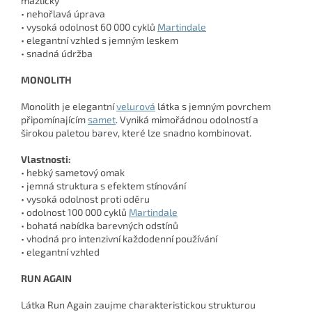
mazlíčky
• nehořlavá úprava
• vysoká odolnost 60 000 cyklů
Martindale
• elegantní vzhled s jemným leskem
• snadná údržba
MONOLITH
Monolith je elegantní
velurová
látka s jemným povrchem
připomínajícím
samet
. Vyniká mimořádnou odolností a
širokou paletou barev, které lze snadno kombinovat.
Vlastnosti:
• hebký sametový omak
• jemná struktura s efektem stínování
• vysoká odolnost proti oděru
• odolnost 100 000 cyklů
Martindale
• bohatá nabídka barevných odstínů
• vhodná pro intenzivní každodenní používání
• elegantní vzhled
RUN AGAIN
Látka Run Again zaujme charakteristickou strukturou