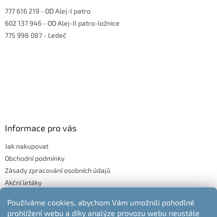
777 616 219
- OD Alej-I patro
602 137 946
- OD Alej-II patro-ložnice
775 998 087
- Ledeč
Informace pro vás
Jak nakupovat
Obchodní podmínky
Zásady zpracování osobních údajů
Akční letáky
Blog
Používáme cookies, abychom Vám umožnili pohodlné
Moje objednávka
prohlížení webu a díky analýze provozu webu neustále