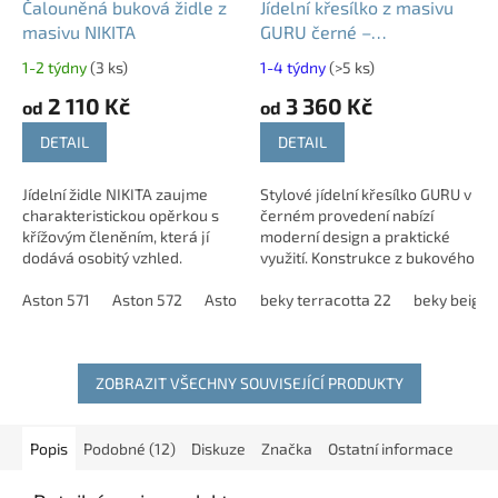
Čalouněná buková židle z
Jídelní křesílko z masivu
masivu NIKITA
GURU černé –
stohovatelné s
1-2 týdny
(3 ks)
1-4 týdny
(>5 ks)
čalouněním
2 110 Kč
3 360 Kč
od
od
DETAIL
DETAIL
Jídelní židle NIKITA zaujme
Stylové jídelní křesílko GURU v
charakteristickou opěrkou s
černém provedení nabízí
křížovým členěním, která jí
moderní design a praktické
dodává osobitý vzhled.
využití. Konstrukce z bukového
Masivní buková konstrukce
masivu lakovaného na černo
zajišťuje vysokou pevnost a
Aston 571
Aston 572
Aston 573
zajišťuje pevnost a stabilitu....
beky terracotta 22
Aston 574
Aston 575
beky beige 
As
stabilitu při...
ZOBRAZIT VŠECHNY SOUVISEJÍCÍ PRODUKTY
Popis
Podobné (12)
Diskuze
Značka
Ostatní informace