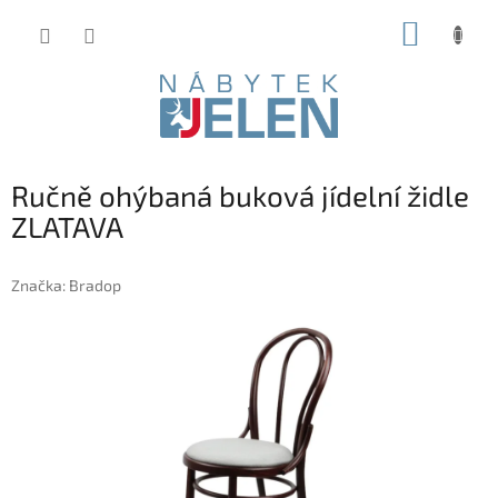
Přejít
NÁKUP
na
obsah
KOŠÍK
Ručně ohýbaná buková jídelní židle
ZLATAVA
Značka:
Bradop