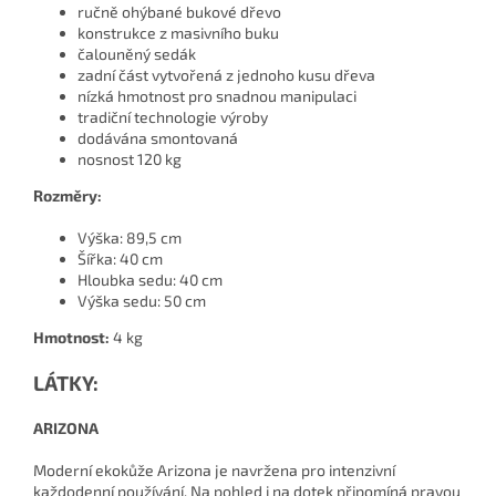
ručně ohýbané bukové dřevo
konstrukce z masivního buku
čalouněný sedák
zadní část vytvořená z jednoho kusu dřeva
nízká hmotnost pro snadnou manipulaci
tradiční technologie výroby
dodávána smontovaná
nosnost 120 kg
Rozměry:
Výška: 89,5 cm
Šířka: 40 cm
Hloubka sedu: 40 cm
Výška sedu: 50 cm
Hmotnost:
4 kg
LÁTKY:
ARIZONA
Moderní ekokůže Arizona je navržena pro intenzivní
každodenní používání. Na pohled i na dotek připomíná pravou