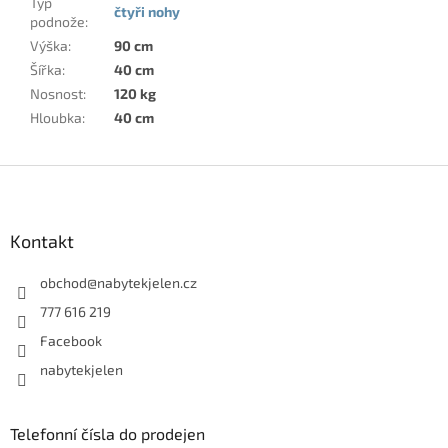
Typ
čtyři nohy
podnože
:
Výška
:
90 cm
Šířka
:
40 cm
Nosnost
:
120 kg
Hloubka
:
40 cm
Z
á
p
a
Kontakt
t
í
obchod
@
nabytekjelen.cz
777 616 219
Facebook
nabytekjelen
Telefonní čísla do prodejen