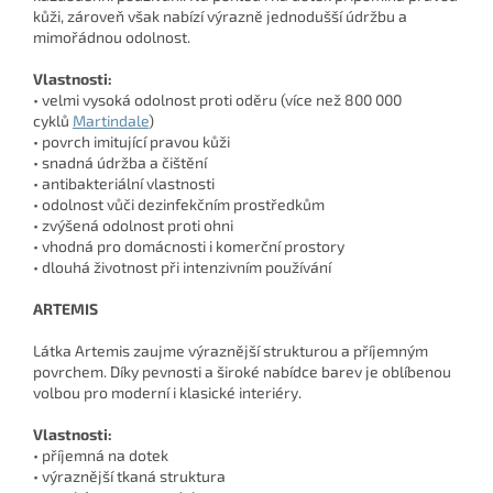
kůži, zároveň však nabízí výrazně jednodušší údržbu a
mimořádnou odolnost.
Vlastnosti:
• velmi vysoká odolnost proti oděru (více než 800 000
cyklů
Martindale
)
• povrch imitující pravou kůži
• snadná údržba a čištění
• antibakteriální vlastnosti
• odolnost vůči dezinfekčním prostředkům
• zvýšená odolnost proti ohni
• vhodná pro domácnosti i komerční prostory
• dlouhá životnost při intenzivním používání
ARTEMIS
Látka Artemis zaujme výraznější strukturou a příjemným
povrchem. Díky pevnosti a široké nabídce barev je oblíbenou
volbou pro moderní i klasické interiéry.
Vlastnosti:
• příjemná na dotek
• výraznější tkaná struktura