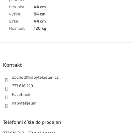
Hloubka
:
44 cm
Výška
:
94 cm
Šířka
:
44 cm
Nosnost
:
120 kg
Z
á
p
a
Kontakt
t
í
obchod
@
nabytekjelen.cz
777 616 219
Facebook
nabytekjelen
Telefonní čísla do prodejen
777 616 219
- OD Alej-I patro