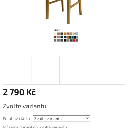
2 790 Kč
Měrná
Zvolte variantu
cena:
Potahová látka
Můžeme doručit do:
Zvolte variantu