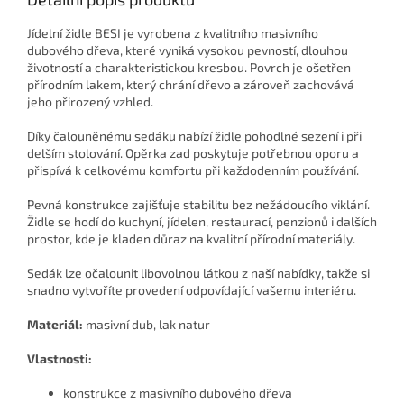
Jídelní židle BESI je vyrobena z kvalitního masivního
dubového dřeva, které vyniká vysokou pevností, dlouhou
životností a charakteristickou kresbou. Povrch je ošetřen
přírodním lakem, který chrání dřevo a zároveň zachovává
jeho přirozený vzhled.
Díky čalouněnému sedáku nabízí židle pohodlné sezení i při
delším stolování. Opěrka zad poskytuje potřebnou oporu a
přispívá k celkovému komfortu při každodenním používání.
Pevná konstrukce zajišťuje stabilitu bez nežádoucího viklání.
Židle se hodí do kuchyní, jídelen, restaurací, penzionů i dalších
prostor, kde je kladen důraz na kvalitní přírodní materiály.
Sedák lze očalounit libovolnou látkou z naší nabídky, takže si
snadno vytvoříte provedení odpovídající vašemu interiéru.
Materiál:
masivní dub, lak natur
Vlastnosti:
konstrukce z masivního dubového dřeva