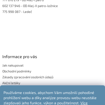
602 137 946
- OD Alej-II patro-ložnice
775 998 087
- Ledeč
Informace pro vás
Jak nakupovat
Obchodní podmínky
Zásady zpracování osobních údajů
Akční letáky
Blog
Používáme cookies, abychom Vám umožnili pohodlné
Moje objednávka
prohlížení webu a díky analýze provozu webu neustále
Odstoupení od kupní smlouvy
zlepšovali jeho funkce, výkon a použitelnost.
Více