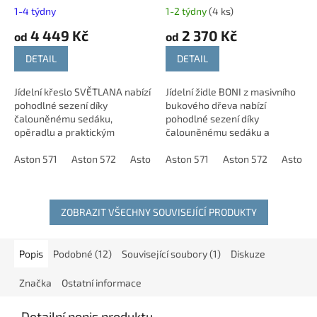
čalouněným sedákem
1-4 týdny
1-2 týdny
(4 ks)
4 449 Kč
2 370 Kč
od
od
DETAIL
DETAIL
Jídelní křeslo SVĚTLANA nabízí
Jídelní židle BONI z masivního
pohodlné sezení díky
bukového dřeva nabízí
čalouněnému sedáku,
pohodlné sezení díky
opěradlu a praktickým
čalouněnému sedáku a
područkám. Konstrukce z
tvarované opěrce zad. Lehká
masivního bukového dřeva
Aston 571
Aston 572
Aston 573
konstrukce a univerzální
Aston 571
Aston 574
Aston 572
Aston 575
Aston 5
As
zajišťuje stabilitu a dlouhou...
vzhled ji předurčují pro...
ZOBRAZIT VŠECHNY SOUVISEJÍCÍ PRODUKTY
Popis
Podobné (12)
Související soubory (1)
Diskuze
Značka
Ostatní informace
Detailní popis produktu