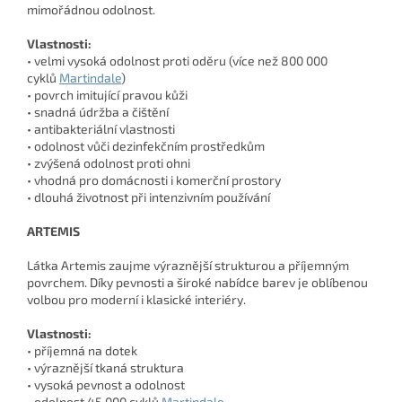
mimořádnou odolnost.
Vlastnosti:
• velmi vysoká odolnost proti oděru (více než 800 000
cyklů
Martindale
)
• povrch imitující pravou kůži
• snadná údržba a čištění
• antibakteriální vlastnosti
• odolnost vůči dezinfekčním prostředkům
• zvýšená odolnost proti ohni
• vhodná pro domácnosti i komerční prostory
• dlouhá životnost při intenzivním používání
ARTEMIS
Látka Artemis zaujme výraznější strukturou a příjemným
povrchem. Díky pevnosti a široké nabídce barev je oblíbenou
volbou pro moderní i klasické interiéry.
Vlastnosti:
• příjemná na dotek
• výraznější tkaná struktura
• vysoká pevnost a odolnost
• odolnost 45 000 cyklů
Martindale