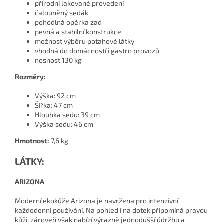
přírodní lakované provedení
čalouněný sedák
pohodlná opěrka zad
pevná a stabilní konstrukce
možnost výběru potahové látky
vhodná do domácností i gastro provozů
nosnost 130 kg
Rozměry:
Výška: 92 cm
Šířka: 47 cm
Hloubka sedu: 39 cm
Výška sedu: 46 cm
Hmotnost:
7,6 kg
LÁTKY:
ARIZONA
Moderní ekokůže Arizona je navržena pro intenzivní
každodenní používání. Na pohled i na dotek připomíná pravou
kůži, zároveň však nabízí výrazně jednodušší údržbu a