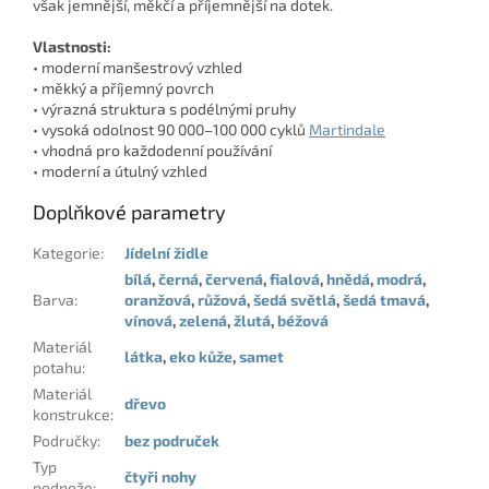
však jemnější, měkčí a příjemnější na dotek.
Vlastnosti:
• moderní manšestrový vzhled
• měkký a příjemný povrch
• výrazná struktura s podélnými pruhy
• vysoká odolnost 90 000–100 000 cyklů
Martindale
• vhodná pro každodenní používání
• moderní a útulný vzhled
Doplňkové parametry
Kategorie
:
Jídelní židle
bílá
,
černá
,
červená
,
fialová
,
hnědá
,
modrá
,
Barva
:
oranžová
,
růžová
,
šedá světlá
,
šedá tmavá
,
vínová
,
zelená
,
žlutá
,
béžová
Materiál
látka
,
eko kůže
,
samet
potahu
:
Materiál
dřevo
konstrukce
:
Područky
:
bez područek
Typ
čtyři nohy
podnože
: