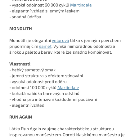
• vysoká odolnost 60 000 cyklů
Martindale
• elegantní vzhled s jemným leskem
• snadná údržba
MONOLITH
Monolith je elegantní
velurová
látka s jemným povrchem
připomínajícím
samet
. Vyniká mimořádnou odolností a
širokou paletou barev, které lze snadno kombinovat.
Vlastnosti:
• hebký sametový omak
• jemná struktura s efektem stínování
• vysoká odolnost proti oděru
• odolnost 100 000 cyklů
Martindale
• bohatá nabídka barevných odstínů
• vhodná pro intenzivní každodenní používání
• elegantní vzhled
RUN AGAIN
Látka Run Again zaujme charakteristickou strukturou
inspirovanou manšestrem. Oproti klasickému manšestru je