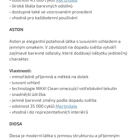
• široká škála barevných odstínů
• dostupná také ve vzorovaném provedení
• vhodná pro každodenní používání
ASTON
Aston je elegantní potahová látka s luxusním vzhledem a
jemným omakem. V závislosti na dopadu světla vytváří
zajímavé barevné odlesky, které dodávají nábytku jedinečný
charakter.
Vlastnosti:
• mimořádně příjemná a měkká na dotek
• luxusní vzhled
• technologie MAXI Clean omezující vstřebávání tekutin
• snadnější údržba
• jemné barevné změny podle dopadu světla
• odolnost 35 000 cyklů
Martindale
• vhodná i do reprezentativních interiérů
DIOSA
Diosa je moderní látka s jemnou strukturou a příjemným