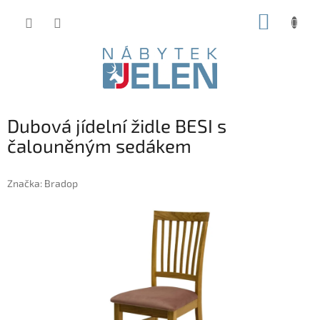
Přejít
NÁKUP
na
obsah
KOŠÍK
Dubová jídelní židle BESI s
čalouněným sedákem
Značka:
Bradop