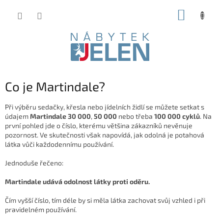
Přejít
NÁKUP
na
obsah
KOŠÍK
Co je Martindale?
Při výběru sedačky, křesla nebo jídelních židlí se můžete setkat s
údajem
Martindale 30 000
,
50 000
nebo třeba
100 000 cyklů
. Na
první pohled jde o číslo, kterému většina zákazníků nevěnuje
pozornost. Ve skutečnosti však napovídá, jak odolná je potahová
látka vůči každodennímu používání.
Jednoduše řečeno:
Martindale udává odolnost látky proti oděru.
Čím vyšší číslo, tím déle by si měla látka zachovat svůj vzhled i při
pravidelném používání.