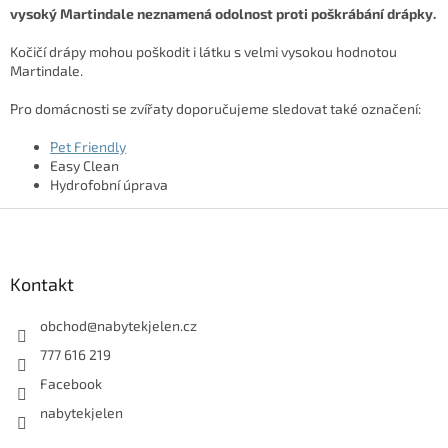
vysoký Martindale neznamená odolnost proti poškrábání drápky.
Kočičí drápy mohou poškodit i látku s velmi vysokou hodnotou
Martindale.
Pro domácnosti se zvířaty doporučujeme sledovat také označení:
Pet Friendly
Easy Clean
Hydrofobní úprava
Z
á
p
a
Kontakt
t
í
obchod
@
nabytekjelen.cz
777 616 219
Facebook
nabytekjelen