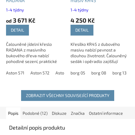
RADANA
masiv KR45
1-4 týdny
1-4 týdny
3 671 Kč
4 250 Kč
od
DETAIL
DETAIL
Čalouněné jídelní křeslo
Křesílko KR45 z dubového
RADANA z masivního
masivu nabízí pevnost a
bukového dřeva nabízí
dlouhou životnost. Čalouněný
pohodlné sezení, praktické
sedák i opěradlo zajišťují
područky a možnost stohování
vysoký komfort při sezení. Díky
až čtyř kusů na sebe. Díky své
Aston 571
Aston 572
Aston 573
područkám poskytuje ještě
borg 05
Aston 574
borg 08
Aston 575
borg 13
As
b
konstrukci je vhodné do...
větší pohodlí....
ZOBRAZIT VŠECHNY SOUVISEJÍCÍ PRODUKTY
Popis
Podobné (12)
Diskuze
Značka
Ostatní informace
Detailní popis produktu