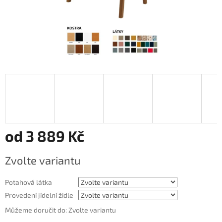
od
3 889 Kč
Měrná
Zvolte variantu
cena:
Potahová látka
Provedení jídelní židle
Můžeme doručit do:
Zvolte variantu