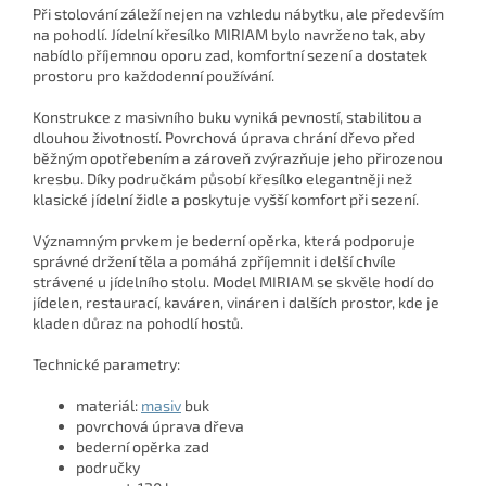
Při stolování záleží nejen na vzhledu nábytku, ale především
na pohodlí. Jídelní křesílko MIRIAM bylo navrženo tak, aby
nabídlo příjemnou oporu zad, komfortní sezení a dostatek
prostoru pro každodenní používání.
Konstrukce z masivního buku vyniká pevností, stabilitou a
dlouhou životností. Povrchová úprava chrání dřevo před
běžným opotřebením a zároveň zvýrazňuje jeho přirozenou
kresbu. Díky područkám působí křesílko elegantněji než
klasické jídelní židle a poskytuje vyšší komfort při sezení.
Významným prvkem je bederní opěrka, která podporuje
správné držení těla a pomáhá zpříjemnit i delší chvíle
strávené u jídelního stolu. Model MIRIAM se skvěle hodí do
jídelen, restaurací, kaváren, vináren i dalších prostor, kde je
kladen důraz na pohodlí hostů.
Technické parametry:
materiál:
masiv
buk
povrchová úprava dřeva
bederní opěrka zad
područky