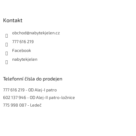
á
p
a
Kontakt
t
í
obchod
@
nabytekjelen.cz
777 616 219
Facebook
nabytekjelen
Telefonní čísla do prodejen
777 616 219
- OD Alej-I patro
602 137 946
- OD Alej-II patro-ložnice
775 998 087
- Ledeč