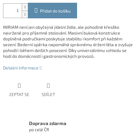
Přidat do košíku
MIRIAM není jen obyčejná jídelní židle, ale pohodlné křesílko
navržené pro příjemné stolování. Masivní buková konstrukce
doplněná područkami poskytuje stabilitu i komfort při každém
sezení. Bederní opěrka napomáhá správnému držení těla a zvyšuje
pohodlí i během delších posezení. Díky univerzálnímu vzhledu se
hodí do domácností i gastronomických provozů.
Detailní informace
ZEPTAT SE
SDÍLET
Doprava zdarma
po celé ČR