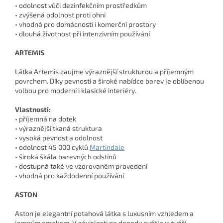
• odolnost vůči dezinfekčním prostředkům
• zvýšená odolnost proti ohni
• vhodná pro domácnosti i komerční prostory
• dlouhá životnost při intenzivním používání
ARTEMIS
Látka Artemis zaujme výraznější strukturou a příjemným
povrchem. Díky pevnosti a široké nabídce barev je oblíbenou
volbou pro moderní i klasické interiéry.
Vlastnosti:
• příjemná na dotek
• výraznější tkaná struktura
• vysoká pevnost a odolnost
• odolnost 45 000 cyklů
Martindale
• široká škála barevných odstínů
• dostupná také ve vzorovaném provedení
• vhodná pro každodenní používání
ASTON
Aston je elegantní potahová látka s luxusním vzhledem a
jemným omakem. V závislosti na dopadu světla vytváří