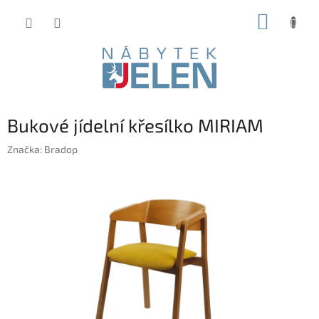
Přejít
NÁKUP
na
obsah
KOŠÍK
Bukové jídelní křesílko MIRIAM
Značka:
Bradop