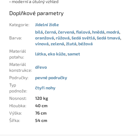
• moderní a útulný vzhled
Doplňkové parametry
Kategorie
:
Jídelní židle
bílá
,
černá
,
červená
,
fialová
,
hnědá
,
modrá
,
Barva
:
oranžová
,
růžová
,
šedá světlá
,
šedá tmavá
,
vínová
,
zelená
,
žlutá
,
béžová
Materiál
látka
,
eko kůže
,
samet
potahu
:
Materiál
dřevo
konstrukce
:
Područky
:
pevné područky
Typ
čtyři nohy
podnože
:
Nosnost
:
120 kg
Hloubka
:
40 cm
Výška
:
76 cm
Šířka
:
54 cm
Z