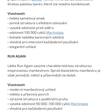
širokou paletou barev, které lze snadno kombinovat.
Vlastnosti:
• hebký sametový omak
• jemná struktura s efektem stínování
• vysoká odolnost proti oděru
• odolnost 100 000 cyklů
Martindale
• bohatá nabídka barevných odstínů
• vhodná pro intenzivní každodenní používání
• elegantní vzhled
RUN AGAIN
Látka Run Again zaujme charakteristickou strukturou
inspirovanou manšestrem. Oproti klasickému manšestru je
však jemnější, měkčí a příjemnější na dotek.
Vlastnosti:
• moderní manšestrový vzhled
• měkký a příjemný povrch
• výrazná struktura s podélnými pruhy
• vysoká odolnost 90 000–100 000 cyklů
Martindale
• vhodná pro každodenní používání