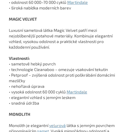
• odolnost 60 000–70 000 cyklů
Martindale
• široká nabídka moderních barev
MAGIC VELVET
Luxusní sametová látka Magic Velvet patří mezi
nejoblíbenější potahové materiály. Kombinuje elegantní
vzhled, vysokou odolnost a praktické vlastnosti pro
každodenní používání.
Vlastnosti:
• sametově hebký povrch
• technologie Cleanaboo – omezuje vsakování tekutin
• Petproof – zvýšená odolnost proti poškrábání domácími
mazlíčky
• nehořlavá úprava
• vysoká odolnost 60 000 cyklů
Martindale
• elegantní vzhled s jemným leskem
• snadná údržba
MONOLITH
Monolith je elegantní
velurová
látka s jemným povrchem
připomínajícím
samet
. Vyniká mimořádnou odolností a