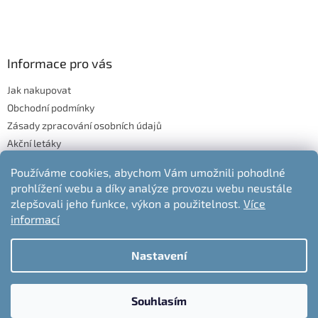
Informace pro vás
Jak nakupovat
Obchodní podmínky
Zásady zpracování osobních údajů
Akční letáky
Blog
Používáme cookies, abychom Vám umožnili pohodlné
Moje objednávka
prohlížení webu a díky analýze provozu webu neustále
Odstoupení od kupní smlouvy
zlepšovali jeho funkce, výkon a použitelnost.
Více
informací
Nastavení
Vytvořil Shoptet
Souhlasím
Copyright 2026
nabytek-jelen.cz
. Všechna práva vyhrazena.