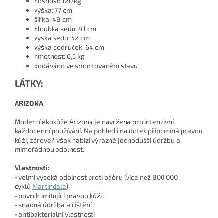
nosnost: 120 kg
výška: 77 cm
šířka: 48 cm
hloubka sedu: 41 cm
výška sedu: 52 cm
výška područek: 64 cm
hmotnost: 6,6 kg
dodáváno ve smontovaném stavu
LÁTKY:
ARIZONA
Moderní ekokůže Arizona je navržena pro intenzivní
každodenní používání. Na pohled i na dotek připomíná pravou
kůži, zároveň však nabízí výrazně jednodušší údržbu a
mimořádnou odolnost.
Vlastnosti:
• velmi vysoká odolnost proti oděru (více než 800 000
cyklů
Martindale
)
• povrch imitující pravou kůži
• snadná údržba a čištění
• antibakteriální vlastnosti