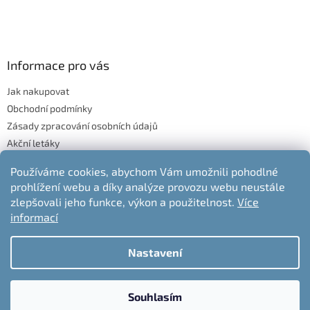
Informace pro vás
Jak nakupovat
Obchodní podmínky
Zásady zpracování osobních údajů
Akční letáky
Blog
Používáme cookies, abychom Vám umožnili pohodlné
Moje objednávka
prohlížení webu a díky analýze provozu webu neustále
Odstoupení od kupní smlouvy
zlepšovali jeho funkce, výkon a použitelnost.
Více
informací
Nastavení
Vytvořil Shoptet
Souhlasím
Copyright 2026
nabytek-jelen.cz
. Všechna práva vyhrazena.