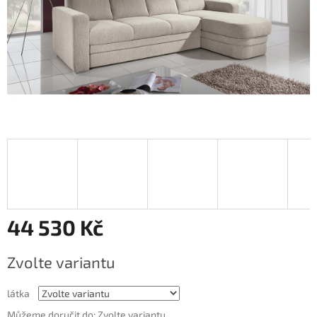
44 530 Kč
Měrná
Zvolte variantu
cena:
látka
Můžeme doručit do:
Zvolte variantu