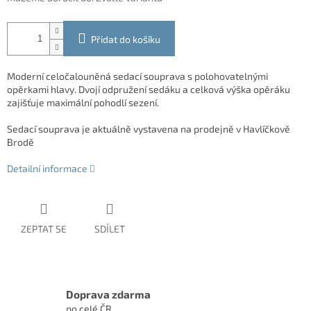
Přidat do košíku
Moderní celočalouněná sedací souprava s polohovatelnými
opěrkami hlavy. Dvojí odpružení sedáku a celková výška opěráku
zajišťuje maximální pohodlí sezení.
Sedací souprava je aktuálně vystavena na prodejně v Havlíčkově
Brodě
Detailní informace
ZEPTAT SE
SDÍLET
Doprava zdarma
po celé ČR