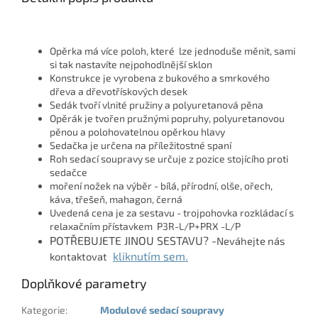
Opěrka má více poloh, které lze jednoduše měnit, sami
si tak nastavíte nejpohodlnější sklon
Konstrukce je vyrobena z bukového a smrkového
dřeva a dřevotřískových desek
Sedák tvoří vlnité pružiny a polyuretanová pěna
Opěrák je tvořen pružnými popruhy, polyuretanovou
pěnou a polohovatelnou opěrkou hlavy
Sedačka je určena na příležitostné spaní
Roh sedací soupravy se určuje z pozice stojícího proti
sedačce
moření nožek na výběr - bílá, přírodní, olše, ořech,
káva, třešeň, mahagon, černá
Uvedená cena je za sestavu - trojpohovka rozkládací s
relaxačním přístavkem P3R-L/P+PRX -L/P
POTŘEBUJETE JINOU SESTAVU? -
Neváhejte nás
kliknutím sem.
kontaktovat
Doplňkové parametry
Kategorie
:
Modulové sedací soupravy