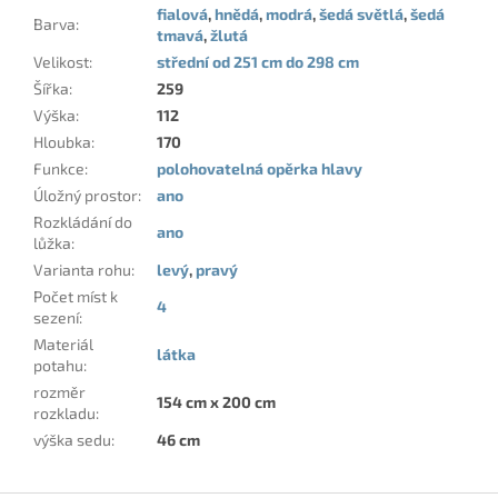
fialová
,
hnědá
,
modrá
,
šedá světlá
,
šedá
Barva
:
tmavá
,
žlutá
Velikost
:
střední od 251 cm do 298 cm
Šířka
:
259
Výška
:
112
Hloubka
:
170
Funkce
:
polohovatelná opěrka hlavy
Úložný prostor
:
ano
Rozkládání do
ano
lůžka
:
Varianta rohu
:
levý
,
pravý
Počet míst k
4
sezení
:
Materiál
látka
potahu
:
rozměr
154 cm x 200 cm
rozkladu
:
výška sedu
:
46 cm