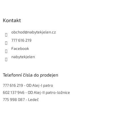
Z
á
p
a
Kontakt
t
í
obchod
@
nabytekjelen.cz
777 616 219
Facebook
nabytekjelen
Telefonní čísla do prodejen
777 616 219
- OD Alej-I patro
602 137 946
- OD Alej-II patro-ložnice
775 998 087
- Ledeč