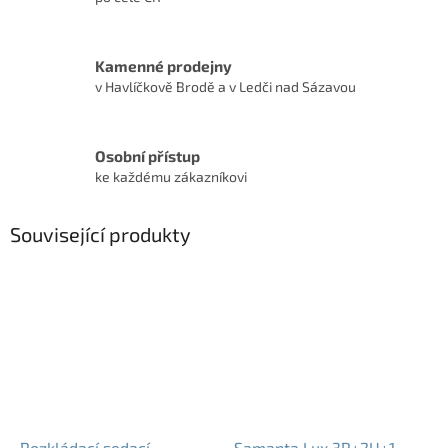
Kamenné prodejny
v Havlíčkově Brodě a v Ledči nad Sázavou
Osobní přístup
ke každému zákazníkovi
Související produkty
Rozkládací sedací
Samanta Lux 3R+2U+1