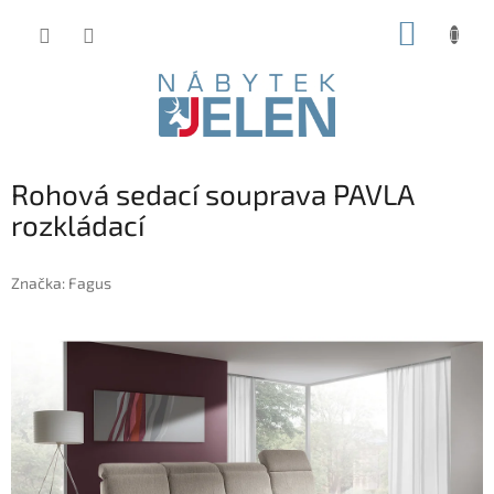
Přejít
NÁKUP
na
obsah
KOŠÍK
Rohová sedací souprava PAVLA
rozkládací
Značka:
Fagus