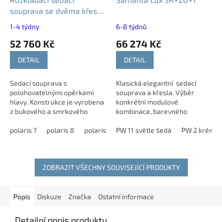
souprava se dvěma křesly
KARLA K3U+1+1
1-4 týdny
6-8 týdnů
52 760 Kč
66 274 Kč
DETAIL
DETAIL
Sedací souprava s
Klasická elegantní sedací
polohovatelnými opěrkami
souprava a křesla. Výběr
hlavy. Konstrukce je vyrobena
konkrétní modulové
z bukového a smrkového
kombinace, barevného
dřeva a dřevotřískových
provedení na našich
desek. Vystavena na prodejně
polaris 7
polaris 8
polaris 10
prodejnách v Havlíčkově
PW 11 světle šedá
polaris 14
polaris 18
PW 2 krémo
v Havlíčkově Brodě sestava...
Brodě a Ledči nad Sázavou,
kde vám...
ZOBRAZIT VŠECHNY SOUVISEJÍCÍ PRODUKTY
Popis
Diskuze
Značka
Ostatní informace
Detailní popis produktu