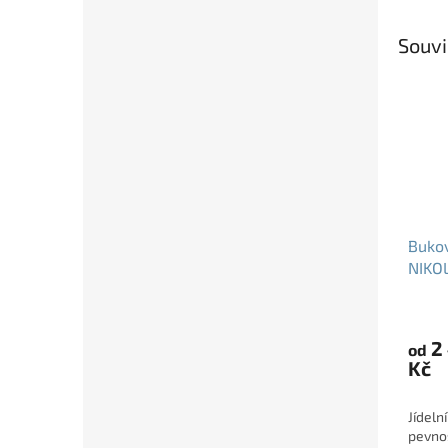
Souvi
Bukov
NIKOL
2
od
Kč
Jídeln
pevno