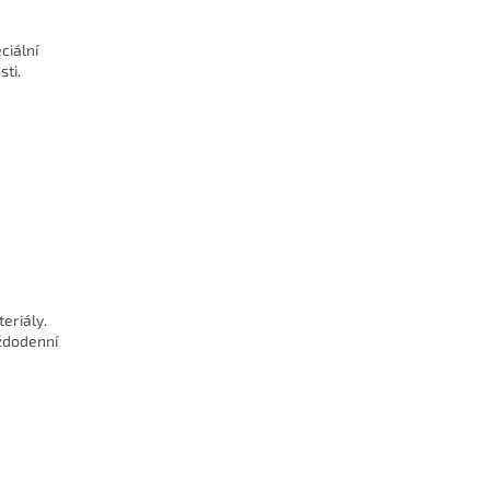
ciální
ti.
eriály.
aždodenní