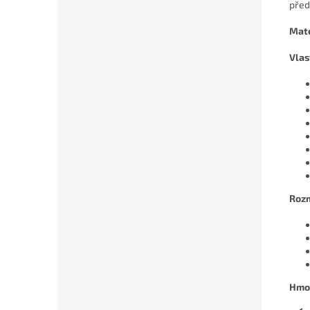
před
Mate
Vlas
Roz
Hmo