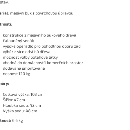
stav.
riál:
masivní buk s povrchovou úpravou
tnosti:
konstrukce z masivního bukového dřeva
čalouněný sedák
vysoké opěradlo pro pohodlnou oporu zad
výběr z více odstínů dřeva
možnost volby potahové látky
vhodná do domácností i komerčních prostor
dodávána smontovaná
nosnost 120 kg
měry:
Celková výška: 103 cm
Šířka: 47 cm
Hloubka sedu: 42 cm
Výška sedu: 48 cm
tnost:
6,6 kg