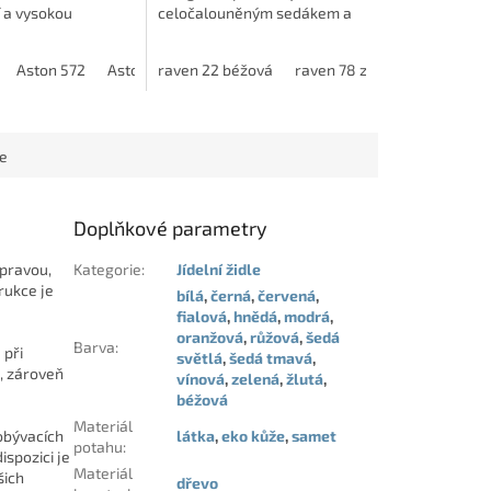
 a vysokou
celočalouněným sedákem a
 Díky
praktickou otočnou podnoží s
ému provedení je
funkcí 360°. Černá kovová
borg 19
Aston 578
Aston 572
borg 22
Aston 579
Aston 573
borg 24
raven 22 béžová
Aston 580
Aston 574
borg 30
Aston 584
Aston 575
raven 78 zelená
borg 39
borg 44
Aston 586
Aston 576
raven 15
borg 
As
Di
jména do jídelen,
konstrukce dodává židli
...
moderní...
ce
Doplňkové parametry
úpravou,
Kategorie
:
Jídelní židle
rukce je
bílá
,
černá
,
červená
,
fialová
,
hnědá
,
modrá
,
oranžová
,
růžová
,
šedá
Barva
:
 při
světlá
,
šedá tmavá
,
ě, zároveň
vínová
,
zelená
,
žlutá
,
béžová
Materiál
obývacích
látka
,
eko kůže
,
samet
potahu
:
ispozici je
Materiál
šich
dřevo