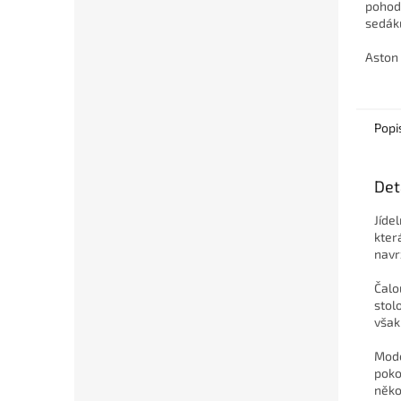
pohod
sedák
prvkem
která 
Aston
vzhled
Popi
Det
Jíde
kter
navr
Čalo
stol
však
Mode
poko
něko