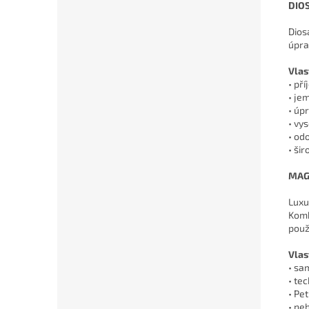
DIO
Dios
úpra
Vlas
• př
• je
• úp
• vy
• od
• ši
MAG
Luxu
Komb
použ
Vlas
• sa
• te
• Pe
• ne