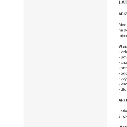
LÁT
ARI
Mode
na d
mimo
Vlas
• ve
• pov
• sn
• ant
• od
• zv
• vh
• dl
ART
Látk
širo
Vlas