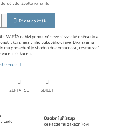
oručit do:
Zvolte variantu
Přidat do košíku
židle MARŤA nabízí pohodlné sezení, vysoké opěradlo a
onstrukci z masivního bukového dřeva. Díky svému
lnímu provedení je vhodná do domácností, restaurací,
aváren i čekáren.
 informace
ZEPTAT SE
SDÍLET
y
Osobní přístup
 v Ledči
ke každému zákazníkovi