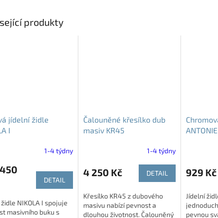
sející produkty
á jídelní židle
Čalouněné křesílko dub
Chromová 
A I
masiv KR45
ANTONIE
1-4 týdny
1-4 týdny
 450
4 250 Kč
929 Kč
DETAIL
DETAIL
Křesílko KR45 z dubového
Jídelní ži
í židle NIKOLA I spojuje
masivu nabízí pevnost a
jednoduch
st masivního buku s
dlouhou životnost. Čalouněný
pevnou sv