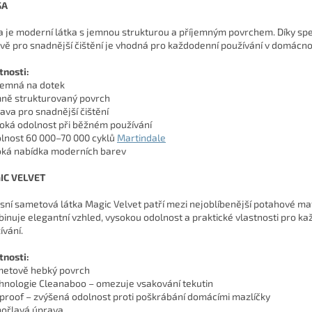
SA
a je moderní látka s jemnou strukturou a příjemným povrchem. Díky spe
vě pro snadnější čištění je vhodná pro každodenní používání v domácnos
tnosti:
íjemná na dotek
mně strukturovaný povrch
rava pro snadnější čištění
soká odolnost při běžném používání
olnost 60 000–70 000 cyklů
Martindale
roká nabídka moderních barev
IC VELVET
sní sametová látka Magic Velvet patří mezi nejoblíbenější potahové mat
inuje elegantní vzhled, vysokou odolnost a praktické vlastnosti pro k
ívání.
tnosti:
metově hebký povrch
chnologie Cleanaboo – omezuje vsakování tekutin
tproof – zvýšená odolnost proti poškrábání domácími mazlíčky
hořlavá úprava