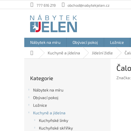
Přejít
777 616 219
obchod@nabytekjelen.cz
na
obsah
Nábytek na míru
Obývací pokoj
Ložnice
Domů
Kuchyně a jídelna
Jídelní židle
Čal
P
Čalo
o
Přeskočit
s
Kategorie
Značka
kategorie
t
r
Nábytek na míru
a
Obývací pokoj
n
Ložnice
n
í
Kuchyně a jídelna
p
Kuchyňské linky
a
Kuchyňské skříňky