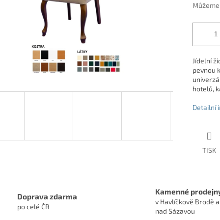
Můžeme d
Jídelní 
pevnou k
univerzá
hotelů, k
Detailní
TISK
Kamenné prodejn
Doprava zdarma
v Havlíčkově Brodě a
po celé ČR
nad Sázavou