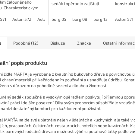
lím čalouněného
sedák i opěradlo zajišťují
konstrukcí
u. Charakteristickým
vysoký komfort při sezení.
odolností.
 je křížová opěrka,
Díky područkám poskytuje
chromovan
dodává židli elegantní
 571
Aston 572
Aston 573
borg 05
Aston 574
borg 08
Aston 575
borg 13
Aston 576
borg 17
Aston 571
ještě větší pohodlí....
vhodná ze
 a zároveň...
restaurací,
s
Podobné (12)
Diskuze
Značka
Ostatní informa
ailní popis produktu
lní židle MARŤA je vyrobena z kvalitního bukového dřeva s povrchovou 
á chrání materiál při každodenním používání a usnadňuje údržbu. Konst
žena s důrazem na pohodlné sezení a dlouhou životnost.
uněný sedák společně s vysokým opěradlem poskytují příjemnou oporu
ování, práci i delším posezení. Díky svým proporcím působí židle vzdušn
 nabízí dostatečný komfort pro každodenní používání.
l MARŤA najde své uplatnění nejen v jídelnách a kuchyních, ale také v 
jích, pracovnách, čekárnách, restauracích, hotelích nebo kavárnách. K d
lik barevných odstínů dřeva a možnost výběru potahové látky podle va