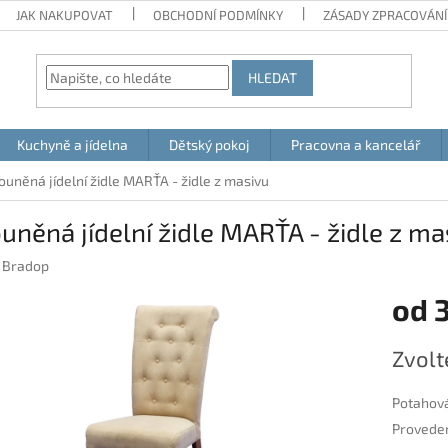
JAK NAKUPOVAT
OBCHODNÍ PODMÍNKY
ZÁSADY ZPRACOVÁNÍ
HLEDAT
Kuchyně a jídelna
Dětský pokoj
Pracovna a kancelář
ouněná jídelní židle MARŤA - židle z masivu
uněná jídelní židle MARŤA - židle z ma
:
Bradop
od
3
Měrná
Zvolt
cena:
Potahová
Provedení