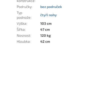
konstrukce
:
Područky
:
bez područek
Typ
čtyři nohy
podnože
:
Výška
:
103 cm
Šířka
:
47 cm
Nosnost
:
120 kg
Hloubka
:
42 cm