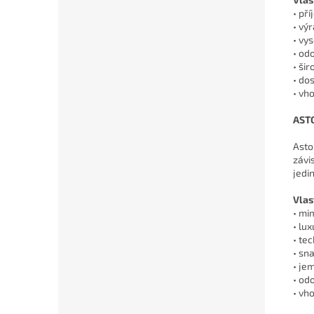
• př
• vý
• vy
• od
• ši
• do
• vh
AST
Asto
závi
jedi
Vlas
• mi
• lu
• te
• sn
• je
• od
• vh