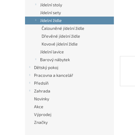
n
Jídelní stoly
e
Jídelní sety
l
Jídelní židle
Čalouněné jídelní židle
Dřevěné jídelní židle
Kovové jídelní židle
Jídelní lavice
Barový nábytek
Dětský pokoj
Pracovna a kancelář
Předsíň
Zahrada
Novinky
Akce
Výprodej
Značky