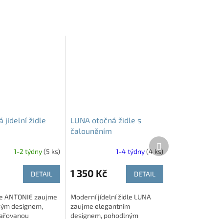
jídelní židle
LUNA otočná židle s
čalouněním
Další
produkt
1-2 týdny
(5 ks)
1-4 týdny
(4 ks)
1 350 Kč
DETAIL
DETAIL
dle ANTONIE zaujme
Moderní jídelní židle LUNA
ým designem,
zaujme elegantním
ařovanou
designem, pohodlným