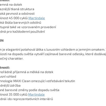
íjemná na dotek
raznější tkaná struktura
soká pevnost a odolnost
olnost 45 000 cyklů
Martindale
roká škála barevných odstínů
stupná také ve vzorovaném provedení
odná pro každodenní používání
ON
n je elegantní potahová látka s luxusním vzhledem a jemným omakem.
slosti na dopadu světla vytváří zajímavé barevné odlesky, které dodáva
nečný charakter.
tnosti:
mořádně příjemná a měkká na dotek
xusní vzhled
chnologie MAXI Clean omezující vstřebávání tekutin
adnější údržba
mné barevné změny podle dopadu světla
olnost 35 000 cyklů
Martindale
odná i do reprezentativních interiérů