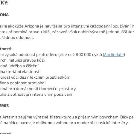
KY:
ZONA
rní ekokůže Arizona je navržena pro intenzivní každodenní používání. 
otek připomíná pravou kůži, zároveň však nabízí výrazně jednodušší úd
řádnou odolnost.
tnosti:
lmi vysoká odolnost proti oděru (více než 800 000 cyklů
Martindale
)
rch imitující pravou kůži
adná údržba a čištění
ibakteriální vlastnosti
olnost vůči dezinfekčním prostředkům
ýšená odolnost proti ohni
odná pro domácnosti i komerční prostory
ouhá životnost při intenzivním používání
EMIS
a Artemis zaujme výraznější strukturou a příjemným povrchem. Díky pe
ké nabídce barev je oblíbenou volbou pro moderní i klasické interiéry.
tnosti: