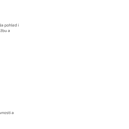
Na pohled i
ržbu a
vnosti a