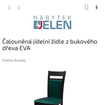
Přejít
NÁKUP
na
obsah
KOŠÍK
Čalouněná jídelní židle z bukového
dřeva EVA
Značka:
Bradop