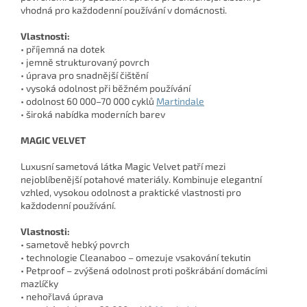
vhodná pro každodenní používání v domácnosti.
Vlastnosti:
• příjemná na dotek
• jemně strukturovaný povrch
• úprava pro snadnější čištění
• vysoká odolnost při běžném používání
• odolnost 60 000–70 000 cyklů
Martindale
• široká nabídka moderních barev
MAGIC VELVET
Luxusní sametová látka Magic Velvet patří mezi
nejoblíbenější potahové materiály. Kombinuje elegantní
vzhled, vysokou odolnost a praktické vlastnosti pro
každodenní používání.
Vlastnosti:
• sametově hebký povrch
• technologie Cleanaboo – omezuje vsakování tekutin
• Petproof – zvýšená odolnost proti poškrábání domácími
mazlíčky
• nehořlavá úprava