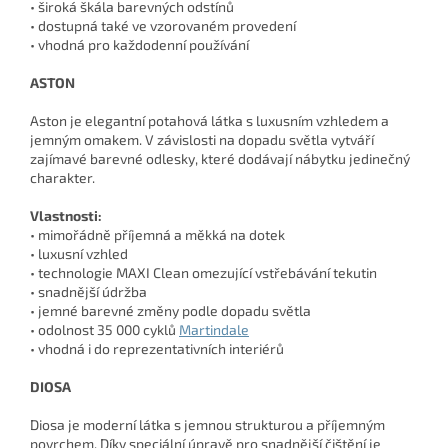
• široká škála barevných odstínů
• dostupná také ve vzorovaném provedení
• vhodná pro každodenní používání
ASTON
Aston je elegantní potahová látka s luxusním vzhledem a
jemným omakem. V závislosti na dopadu světla vytváří
zajímavé barevné odlesky, které dodávají nábytku jedinečný
charakter.
Vlastnosti:
• mimořádně příjemná a měkká na dotek
• luxusní vzhled
• technologie MAXI Clean omezující vstřebávání tekutin
• snadnější údržba
• jemné barevné změny podle dopadu světla
• odolnost 35 000 cyklů
Martindale
• vhodná i do reprezentativních interiérů
DIOSA
Diosa je moderní látka s jemnou strukturou a příjemným
povrchem. Díky speciální úpravě pro snadnější čištění je