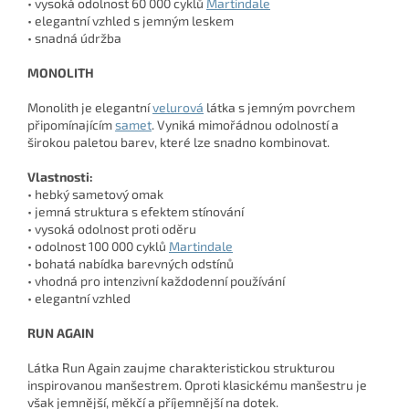
• vysoká odolnost 60 000 cyklů
Martindale
• elegantní vzhled s jemným leskem
• snadná údržba
MONOLITH
Monolith je elegantní
velurová
látka s jemným povrchem
připomínajícím
samet
. Vyniká mimořádnou odolností a
širokou paletou barev, které lze snadno kombinovat.
Vlastnosti:
• hebký sametový omak
• jemná struktura s efektem stínování
• vysoká odolnost proti oděru
• odolnost 100 000 cyklů
Martindale
• bohatá nabídka barevných odstínů
• vhodná pro intenzivní každodenní používání
• elegantní vzhled
RUN AGAIN
Látka Run Again zaujme charakteristickou strukturou
inspirovanou manšestrem. Oproti klasickému manšestru je
však jemnější, měkčí a příjemnější na dotek.