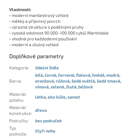
Vlastnosti:
• moderní manšestrový vzhled
• měkký a příjemný povrch
• výrazná struktura s podélnými pruhy
• vysoká odolnost 90 000–100 000 cyklů Martindale
• vhodná pro každodenní používání
• moderní a útulný vzhled
Doplňkové parametry
Kategorie
:
Jídelní židle
bílá
,
černá
,
červená
,
fialová
,
hnědá
,
modrá
,
Barva
:
oranžová
,
růžová
,
šedá světlá
,
šedá tmavá
,
vínová
,
zelená
,
žlutá
,
béžová
Materiál
látka
,
eko kůže
,
samet
potahu
:
Materiál
dřevo
konstrukce
:
Područky
:
bez područek
Typ
čtyři nohy
podnože
: