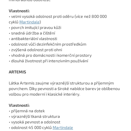
Vlastnosti:
• velmi vysoká odolnost proti oděru (více než 800 000
cyklů
Martindale
)
• povrch imitující pravou kůži
• snadná údržba a čištění
• antibakteriální vlastnosti
• odolnost vůči dezinfekčním prostředkům
• zvýšená odolnost proti ohni
• vhodná pro domácnosti i komerční prostory
• dlouhá životnost při intenzivním používání
ARTEMIS
Látka Artemis zaujme výraznější strukturou a příjemným
povrchem. Díky pevnosti a široké nabídce barev je oblíbenou
volbou pro moderní i klasické interiéry.
Vlastnosti:
• příjemná na dotek
• výraznější tkaná struktura
• vysoká pevnost a odolnost
• odolnost 45 000 cyklů
Martindale