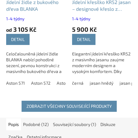
Jídelní židle z bukového
Jídelní křesílko KR52 jasan
dřeva BLANKA
– designové křeslo z
masivu
1-4 týdny
1-4 týdny
3 105 Kč
5 900 Kč
od
DETAIL
DETAIL
Celočalouněná jídelní židle
Elegantní jídelní křesílko KR52
BLANKA nabízí pohodlné
z masivního jasanu zaujme
sezení, pevnou konstrukci z
moderním designem a
masivního bukového dřeva a
vysokým komfortem. Díky
možnost stohování až čtyř
ergonomickému tvarování a
kusů na sebe. Je vhodná do
Aston 571
Aston 572
Aston 573
čalouněnému sedáku je
černá
Aston 574
jasan hnědý
Aston 575
jasan pří
As
kulturních sálů,...
ideální pro každodenní...
ZOBRAZIT VŠECHNY SOUVISEJÍCÍ PRODUKTY
Popis
Podobné (12)
Související soubory (1)
Diskuze
Značka
Ostatní informace