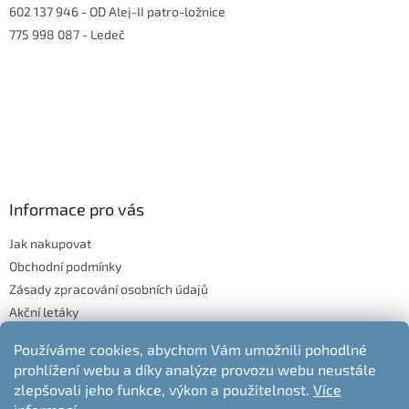
602 137 946
- OD Alej-II patro-ložnice
775 998 087
- Ledeč
Informace pro vás
Jak nakupovat
Obchodní podmínky
Zásady zpracování osobních údajů
Akční letáky
Blog
Používáme cookies, abychom Vám umožnili pohodlné
Moje objednávka
prohlížení webu a díky analýze provozu webu neustále
Odstoupení od kupní smlouvy
zlepšovali jeho funkce, výkon a použitelnost.
Více