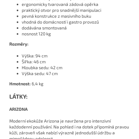
ergonomicky tvarovaná zádová opěrka
praktický otvor pro snadnější manipulaci
pevná konstrukce z masivního buku
vhodná do domácností i gastro provozů
dodávána smontovaná
nosnost 120 kg
Rozměry:
Výška: 94 cm
Šířka: 46 cm
Hloubka sedu: 42 cm
Výška sedu: 47 cm
Hmotnost:
6,4 kg
LÁTKY:
ARIZONA
Moderní ekokůže Arizona je navržena pro intenzivní
každodenní používání. Na pohled i na dotek připomíná pravou
kůži, zároveň však nabízí výrazně jednodušší údržbu a
mimořádnou odolnost.