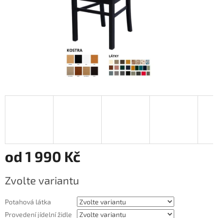
od
1 990 Kč
Měrná
Zvolte variantu
cena:
Potahová látka
Provedení jídelní židle