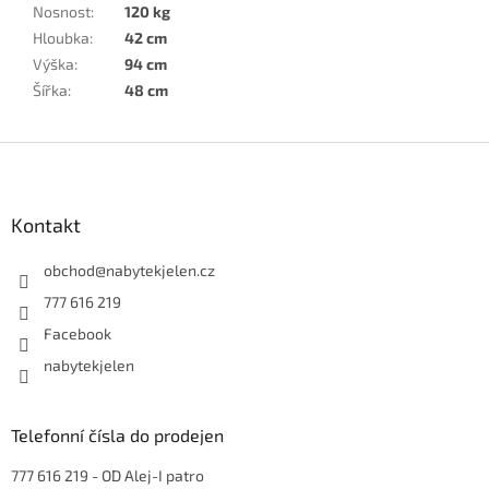
Nosnost
:
120 kg
Hloubka
:
42 cm
Výška
:
94 cm
Šířka
:
48 cm
Z
á
p
a
Kontakt
t
í
obchod
@
nabytekjelen.cz
777 616 219
Facebook
nabytekjelen
Telefonní čísla do prodejen
777 616 219
- OD Alej-I patro