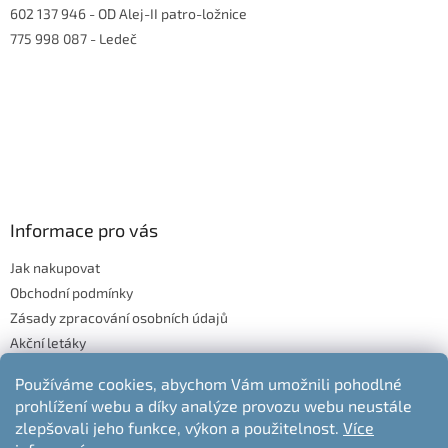
602 137 946
- OD Alej-II patro-ložnice
775 998 087
- Ledeč
Informace pro vás
Jak nakupovat
Obchodní podmínky
Zásady zpracování osobních údajů
Akční letáky
Blog
Používáme cookies, abychom Vám umožnili pohodlné
Moje objednávka
prohlížení webu a díky analýze provozu webu neustále
Odstoupení od kupní smlouvy
zlepšovali jeho funkce, výkon a použitelnost.
Více