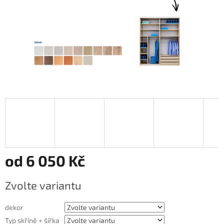
od
6 050 Kč
Měrná
Zvolte variantu
cena:
dekor
Typ skříně + šířka