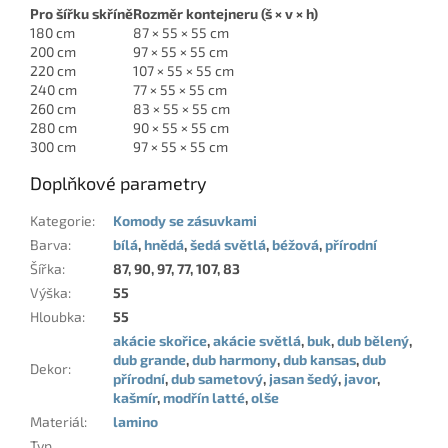
Pro šířku skříně
Rozměr kontejneru (š × v × h)
180 cm
87 × 55 × 55 cm
200 cm
97 × 55 × 55 cm
220 cm
107 × 55 × 55 cm
240 cm
77 × 55 × 55 cm
260 cm
83 × 55 × 55 cm
280 cm
90 × 55 × 55 cm
300 cm
97 × 55 × 55 cm
Doplňkové parametry
Kategorie
:
Komody se zásuvkami
Barva
:
bílá
,
hnědá
,
šedá světlá
,
béžová
,
přírodní
Šířka
:
87, 90, 97, 77, 107, 83
Výška
:
55
Hloubka
:
55
akácie skořice
,
akácie světlá
,
buk
,
dub bělený
,
dub grande
,
dub harmony
,
dub kansas
,
dub
Dekor
:
přírodní
,
dub sametový
,
jasan šedý
,
javor
,
kašmír
,
modřín latté
,
olše
Materiál
:
lamino
Typ