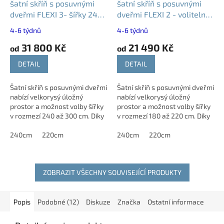
šatní skříň s posuvnými
šatní skříň s posuvnými
dveřmi FLEXI 3- šířky 240
dveřmi FLEXI 2 - volitelná
až 300 cm
šířka a výška
4-6 týdnů
4-6 týdnů
31 800 Kč
21 490 Kč
od
od
DETAIL
DETAIL
Šatní skříň s posuvnými dveřmi
Šatní skříň s posuvnými dveřmi
nabízí velkorysý úložný
nabízí velkorysý úložný
prostor a možnost volby šířky
prostor a možnost volby šířky
v rozmezí 240 až 300 cm. Díky
v rozmezí 180 až 220 cm. Díky
variabilnímu provedení a
variabilnímu provedení a
výběru z 15 dekorů ji snadno...
240cm
220cm
výběru z 15 dekorů ji...
240cm
220cm
ZOBRAZIT VŠECHNY SOUVISEJÍCÍ PRODUKTY
Popis
Podobné (12)
Diskuze
Značka
Ostatní informace