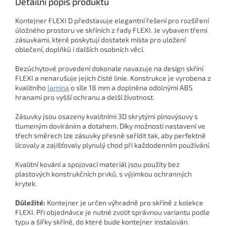
Detailní popis produktu
Kontejner FLEXI D představuje elegantní řešení pro rozšíření
úložného prostoru ve skříních z řady FLEXI. Je vybaven třemi
zásuvkami, které poskytují dostatek místa pro uložení
oblečení, doplňků i dalších osobních věcí.
Bezúchytové provedení dokonale navazuje na design skříní
FLEXI a nenarušuje jejich čisté linie. Konstrukce je vyrobena z
kvalitního
lamina
o síle 18 mm a doplněna odolnými ABS
hranami pro vyšší ochranu a delší životnost.
Zásuvky jsou osazeny kvalitními 3D skrytými plnovýsuvy s
tlumeným dovíráním a dotahem. Díky možnosti nastavení ve
třech směrech lze zásuvky přesně seřídit tak, aby perfektně
lícovaly a zajišťovaly plynulý chod při každodenním používání.
Kvalitní kování a spojovací materiál jsou použity bez
plastových konstrukčních prvků, s výjimkou ochranných
krytek.
Důležité:
Kontejner je určen výhradně pro skříně z kolekce
FLEXI. Při objednávce je nutné zvolit správnou variantu podle
typu a šířky skříně, do které bude kontejner instalován.