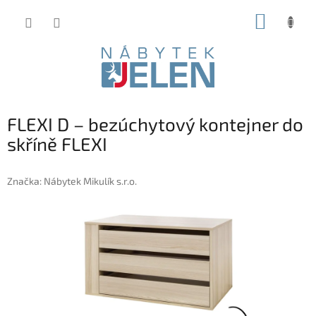
Přejít
NÁKUP
na
obsah
KOŠÍK
FLEXI D – bezúchytový kontejner do
skříně FLEXI
Značka:
Nábytek Mikulík s.r.o.