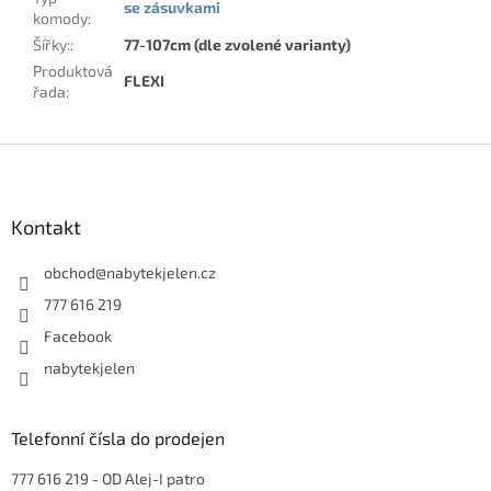
se zásuvkami
komody
:
Šířky:
:
77-107cm (dle zvolené varianty)
Produktová
FLEXI
řada
:
Z
á
p
a
Kontakt
t
í
obchod
@
nabytekjelen.cz
777 616 219
Facebook
nabytekjelen
Telefonní čísla do prodejen
777 616 219
- OD Alej-I patro