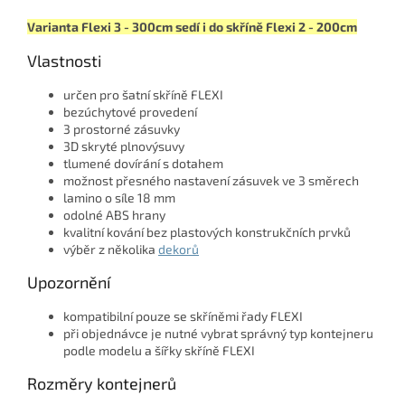
Varianta Flexi 3 - 300cm sedí i do skříně Flexi 2 - 200cm
Vlastnosti
určen pro šatní skříně FLEXI
bezúchytové provedení
3 prostorné zásuvky
3D skryté plnovýsuvy
tlumené dovírání s dotahem
možnost přesného nastavení zásuvek ve 3 směrech
lamino o síle 18 mm
odolné ABS hrany
kvalitní kování bez plastových konstrukčních prvků
výběr z několika
dekorů
Upozornění
kompatibilní pouze se skříněmi řady FLEXI
při objednávce je nutné vybrat správný typ kontejneru
podle modelu a šířky skříně FLEXI
Rozměry kontejnerů