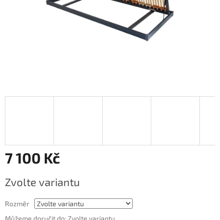
7 100 Kč
Měrná
Zvolte variantu
cena:
Rozměr
Můžeme doručit do:
Zvolte variantu