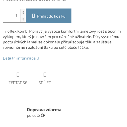
Přidat do košíku
Trioflex Kombi P pravý je vysoce komfortní lamelový rošt s bočním
výklopem, který je navržen pro náročné uživatele. Díky vysokému
počtu úzkých lamel se dokonale přizpůsobuje tělu a zajišťuje
rovnoměrné rozložení tlaku po celé ploše lůžka.
Detailní informace
ZEPTAT SE
SDÍLET
Doprava zdarma
po celé ČR