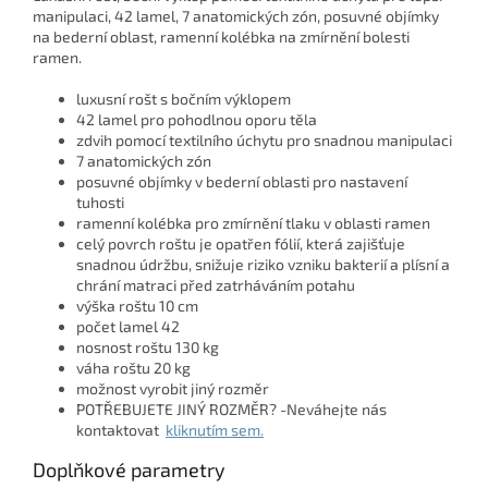
manipulaci, 42 lamel, 7 anatomických zón, posuvné objímky
na bederní oblast, ramenní kolébka na zmírnění bolesti
ramen.
luxusní rošt s bočním výklopem
42 lamel pro pohodlnou oporu těla
zdvih pomocí textilního úchytu pro snadnou manipulaci
7 anatomických zón
posuvné objímky v bederní oblasti pro nastavení
tuhosti
ramenní kolébka pro zmírnění tlaku v oblasti ramen
celý povrch roštu je opatřen fólií, která zajišťuje
snadnou údržbu, snižuje riziko vzniku bakterií a plísní a
chrání matraci před zatrháváním potahu
výška roštu 10 cm
počet lamel 42
nosnost roštu 130 kg
váha roštu 20 kg
možnost vyrobit jiný rozměr
POTŘEBUJETE JINÝ ROZMĚR? -Neváhejte nás
kontaktovat
kliknutím sem.
Doplňkové parametry