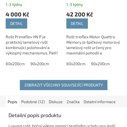
MEMORY s bezšňůrovým
1-3 týdny
1-3 týdny
ovládáním
4 000 Kč
42 200 Kč
DETAIL
DETAIL
Rošt Primaflex HN P je
Rošt trioflex Motor Quattro
praktický lamelový rošt
Memory je špičkový motorový
kombinující polohování a
lamelový rošt určený pro
výklopný mechanismus. Patří
maximální pohodlí a
do dostupnější řady, ale nabízí
individuální nastavení polohy
solidní komfort a funkce
80x200cm
90x200cm
při odpočinku i spánku. Díky
80x200cm
90x200cm
vhodné pro...
čtyřem nezávislým...
ZOBRAZIT VŠECHNY SOUVISEJÍCÍ PRODUKTY
Popis
Podobné (12)
Diskuze
Značka
Ostatní informace
Detailní popis produktu
Luxusní rošt, boční výklop pomocí textilního uchytu pro lepší