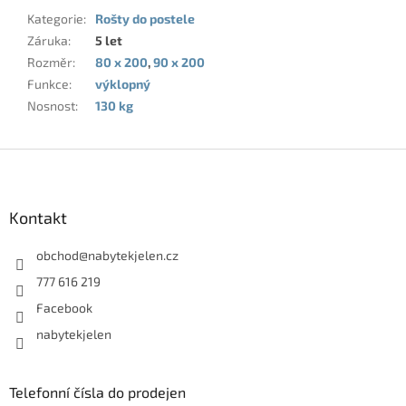
Kategorie
:
Rošty do postele
Záruka
:
5 let
Rozměr
:
80 x 200
,
90 x 200
Funkce
:
výklopný
Nosnost
:
130 kg
Z
á
p
a
Kontakt
t
í
obchod
@
nabytekjelen.cz
777 616 219
Facebook
nabytekjelen
Telefonní čísla do prodejen