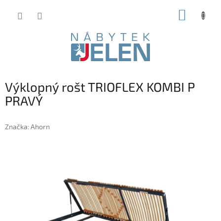
Přejít
NÁKUP
na
obsah
KOŠÍK
Výklopný rošt TRIOFLEX KOMBI P
PRAVÝ
Značka:
Ahorn