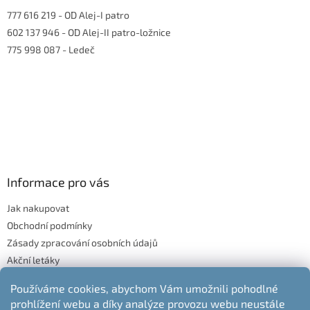
777 616 219
- OD Alej-I patro
602 137 946
- OD Alej-II patro-ložnice
775 998 087
- Ledeč
Informace pro vás
Jak nakupovat
Obchodní podmínky
Zásady zpracování osobních údajů
Akční letáky
Blog
Používáme cookies, abychom Vám umožnili pohodlné
Moje objednávka
prohlížení webu a díky analýze provozu webu neustále