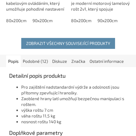
kabelovým ovládáním, který
je moderní motorový lamelový
umožňuje pohodlné nastavení
rošt 2v1, který spojuje
polohy těla pomocí ovladače.
komfortní přístup do úložného
Rošt umožňuje přístup do
80x200cm
90x200cm
prostoru z pravé strany.
80x200cm
90x200cm
úložného prostoru.
ZOBRAZIT VŠECHNY SOUVISEJÍCÍ PRODUKTY
Popis
Podobné (12)
Diskuze
Značka
Ostatní informace
Detailní popis produktu
Pro zajištění nadstandardní výdrže a odolnosti jsou
přítomny zpevňující hranolky.
Zaoblené hrany latí umožňují bezpečnou manipulaci s
roštem.
výška roštu 7 cm
váha roštu 11,5 kg
nosnost roštu 140 kg
Doplňkové parametry