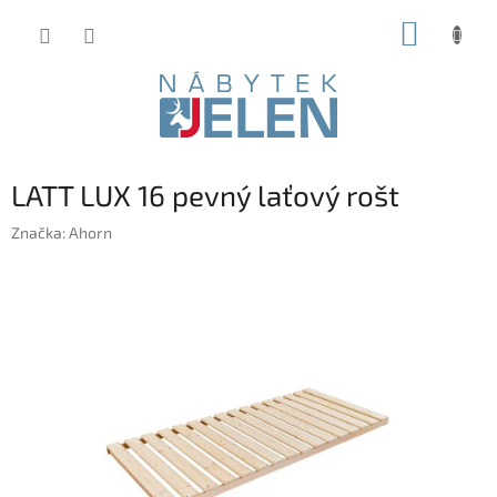
Přejít
NÁKUP
na
obsah
KOŠÍK
LATT LUX 16 pevný laťový rošt
Značka:
Ahorn