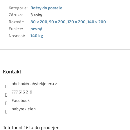
Kategorie
:
Rošty do postele
Záruka
:
3 roky
Rozměr
:
80 x 200
,
90 x 200
,
120 x 200
,
140 x 200
Funkce
:
pevný
Nosnost
:
140 kg
Z
á
p
a
Kontakt
t
í
obchod
@
nabytekjelen.cz
777 616 219
Facebook
nabytekjelen
Telefonní čísla do prodejen