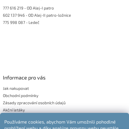
777 616 219
- OD Alej-I patro
602 137 946
- OD Alej-II patro-ložnice
775 998 087
- Ledeč
Informace pro vás
Jak nakupovat
Obchodní podmínky
Zásady zpracování osobních údajů
Akční letáky
Blog
Používáme cookies, abychom Vám umožnili pohodlné
Moje objednávka
prohlížení webu a díky analýze provozu webu neustále