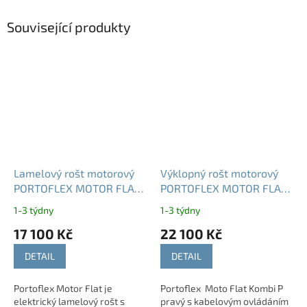
Související produkty
Lamelový rošt motorový
Výklopný rošt motorový
PORTOFLEX MOTOR FLAT
PORTOFLEX MOTOR FLAT
s kabelovým ovládáním
KOMBI P PRAVÝ s
1-3 týdny
1-3 týdny
kabelovým ovládáním
17 100 Kč
22 100 Kč
DETAIL
DETAIL
Portoflex Motor Flat je
Portoflex Moto Flat Kombi P
elektrický lamelový rošt s
pravý s kabelovým ovládáním