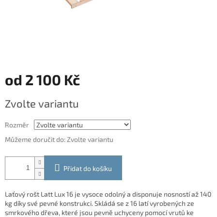
od
2 100 Kč
Měrná
Zvolte variantu
cena:
Rozměr
Můžeme doručit do:
Zvolte variantu
Přidat do košíku
Laťový rošt Latt Lux 16 je vysoce odolný a disponuje nosností až 140
kg díky své pevné konstrukci. Skládá se z 16 latí vyrobených ze
smrkového dřeva, které jsou pevně uchyceny pomocí vrutů ke