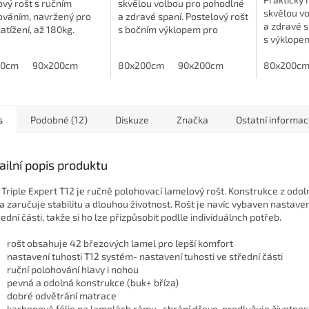
vý rošt s ručním
skvělou volbou pro pohodlné
skvělou v
ováním, navržený pro
a zdravé spaní. Postelový rošt
a zdravé s
zatížení, až 180kg.
s bočním výklopem pro
s výklopem
denní komfort při
přístup do úložného prostoru
pomocí pís
 i odpočinku.
řeší nedostatek místa v
00cm
90x200cm
80x200cm
90x200cm
celého úl
80x200c
ložnici. Zdvih...
Zdvih pomo
s
Podobné (12)
Diskuze
Značka
Ostatní informa
ailní popis produktu
 Triple Expert T12 je ručně polohovací lamelový rošt. Konstrukce z odo
a zaručuje stabilitu a dlouhou životnost. Rošt je navíc vybaven nastave
ední části, takže si ho lze přizpůsobit podlle individuálnch potřeb.
rošt obsahuje 42 březových lamel pro lepší komfort
nastavení tuhosti T12 systém- nastavení tuhosti ve střední části
ruční polohování hlavy i nohou
pevná a odolná konstrukce (buk+ bříza)
dobré odvětrání matrace
karbonová fólie na lamelách rámu- chrání dřevo, prodlužuje životnost