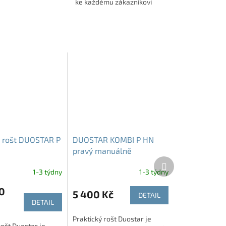
ke každému zákazníkovi
 rošt DUOSTAR P
DUOSTAR KOMBI P HN
pravý manuálně
Další
polohovací rošt
produkt
1-3 týdny
1-3 týdny
0
5 400 Kč
DETAIL
DETAIL
Praktický rošt Duostar je
rošt Duostar je