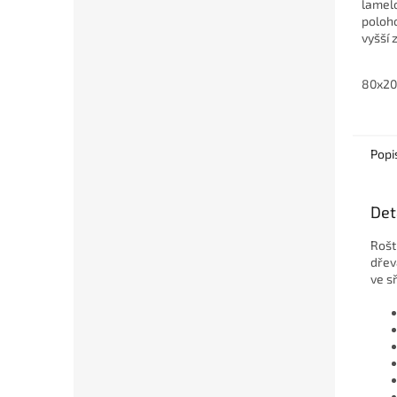
lamelo
poloh
vyšší 
Každo
spánku
80x2
Popi
Det
Rošt
dřev
ve sř