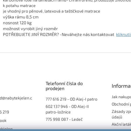
k potahu matrace
je vhodný pro pěnové, latexová a taštičkové matrace
výška rámu 8,5 cm
nosnost 120 kg
možnost vyrobit jiný rozměr
POTŘEBUJETE JINÝ ROZMĚR? -Neváhejte nás kontaktovat
kliknut
Telefonní čísla do
Informa
prodejen
Jak nakup
d
@
nabytekjelen.c
777 616 219
- OD Alej-I patro
Obchodní 
602 137 946
- OD Alej-II
Zásady zp
6 219
patro-ložnice
údajů
775 998 087
- Ledeč
ook
Akční letá
ekjelen