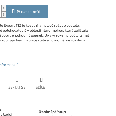
Přidat do košíku
le Expert T12 je kvalitní lamelový rošt do postele,
 polohovatelný v oblasti hlavy i nohou, který zajišťuje
í oporu a pohodlný spánek. Díky vysokému počtu lamel
 kopíruje tvar matrace i těla a rovnoměrně rozkládá
 informace
ZEPTAT SE
SDÍLET
y
Osobní přístup
 v Ledči