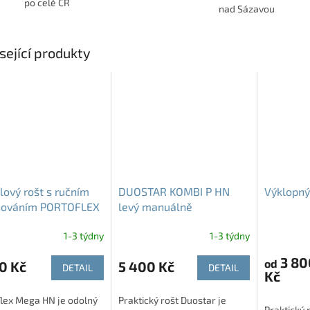
po celé ČR
nad Sázavou
sející produkty
ový rošt s ručním
DUOSTAR KOMBI P HN
Výklopný
hováním PORTOFLEX
levý manuálně
 HN
polohovací rošt
1-3 týdny
1-3 týdny
3 80
od
0 Kč
5 400 Kč
DETAIL
DETAIL
Kč
flex Mega HN je odolný
Praktický rošt Duostar je
Praktický 