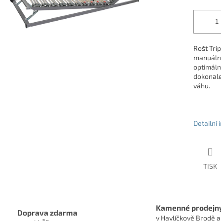
Rošt Trip
manuálně
optimáln
dokonale
váhu.
Detailní
TISK
Kamenné prodejn
Doprava zdarma
v Havlíčkově Brodě a