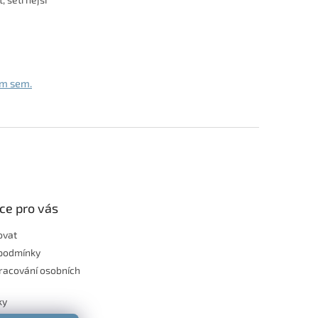
ím sem.
ce pro vás
ovat
podmínky
racování osobních
ky