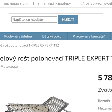
JAK NAKUPOVAT
OBCHODNÍ PODMÍNKY
ZÁSADY ZPRACOVÁNÍ
HLEDAT
Kuchyně a jídelna
Dětský pokoj
Pracovna a kancelář
ý rošt polohovací TRIPLE EXPERT T12
elový rošt polohovací TRIPLE EXPERT 
:
Materasso
5 7
Měrná
Zvolt
cena:
Rozměr
Můžeme d