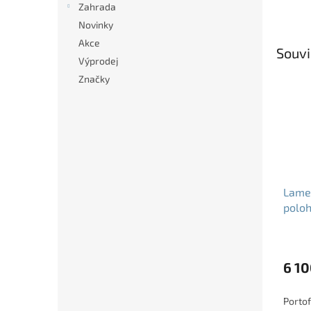
Zahrada
Novinky
Akce
Souvi
Výprodej
Značky
Lamel
polo
MEGA
6 10
Porto