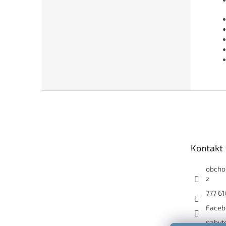
Z
á
p
a
t
Kontakt
í
obcho
z
777 61
Faceb
nabyt