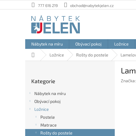
Přejít
777 616 219
obchod@nabytekjelen.cz
na
obsah
Nábytek na míru
Obývací pokoj
Ložnice
Domů
Ložnice
Rošty do postele
Lamelov
P
Lam
o
Přeskočit
s
Kategorie
Značka
kategorie
t
r
Nábytek na míru
a
Obývací pokoj
n
Ložnice
n
í
Postele
p
Matrace
a
Rošty do postele