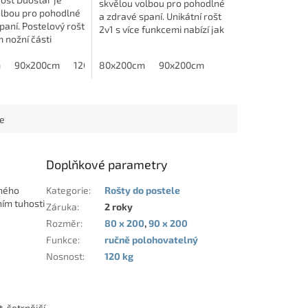
skvělou volbou pro pohodlné
olbou pro pohodlné
a zdravé spaní. Unikátní rošt
paní. Postelový rošt
2v1 s více funkcemi nabízí jak
 nožní části
pohodlné polohování, tak i
tu s přístupem do
boční odklápění pomocí pístu.
ožného prostoru.
m
90x200cm
120x200cm
80x200cm
140x200cm
90x200cm
Zdvih...
cí...
ce
Doplňkové parametry
lného
Kategorie
:
Rošty do postele
ním tuhosti
Záruka
:
2 roky
Rozměr
:
80 x 200
,
90 x 200
Funkce
:
ručně polohovatelný
Nosnost
:
120 kg
, šetrnější