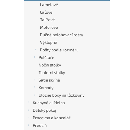
n
Lamelové
e
Laťové
l
Talířové
Motorové
Ručně polohovací rošty
Výklopné
Rošty podle rozměru
Polštáře
Noční stolky
Toaletní stolky
Šatní skříně
Komody
Úložné boxy na lůžkoviny
Kuchyně a jídelna
Dětský pokoj
Pracovna a kancelář
Předsíň