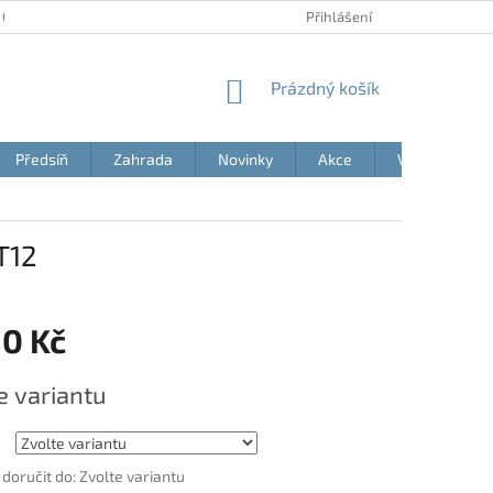
 OSOBNÍCH ÚDAJŮ
AKČNÍ LETÁKY
BLOG
Přihlášení
MOJE OBJEDNÁVK
NÁKUPNÍ
Prázdný košík
KOŠÍK
Předsíň
Zahrada
Novinky
Akce
Výprodej
T12
80 Kč
e variantu
oručit do:
Zvolte variantu