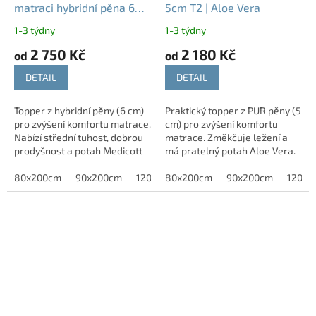
matraci hybridní pěna 6
5cm T2 | Aloe Vera
cm | T3
1-3 týdny
1-3 týdny
2 750 Kč
2 180 Kč
od
od
DETAIL
DETAIL
Topper z hybridní pěny (6 cm)
Praktický topper z PUR pěny (5
pro zvýšení komfortu matrace.
cm) pro zvýšení komfortu
Nabízí střední tuhost, dobrou
matrace. Změkčuje ležení a
prodyšnost a potah Medicott
má pratelný potah Aloe Vera.
vhodný pro alergiky.
80x200cm
90x200cm
120x200cm
80x200cm
140x200cm
90x200cm
120x2