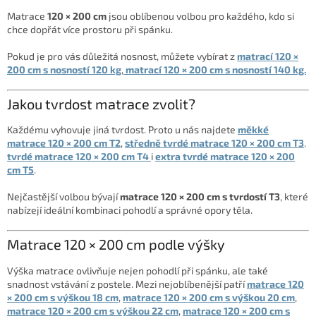
a
Matrace
120 × 200 cm
jsou oblíbenou volbou pro každého, kdo si
c
chce dopřát více prostoru při spánku.
í
p
Pokud je pro vás důležitá nosnost, můžete vybírat z
matrací 120 ×
r
200 cm s nosností 120 kg
,
matrací 120 × 200 cm s nosností 140 kg.
v
k
Jakou tvrdost matrace zvolit?
y
v
Každému vyhovuje jiná tvrdost. Proto u nás najdete
měkké
ý
matrace 120 × 200 cm T2
,
středně tvrdé matrace 120 × 200 cm T3
,
p
tvrdé matrace 120 × 200 cm T4
i
extra tvrdé matrace 120 × 200
i
cm T5
.
s
u
Nejčastější volbou bývají
matrace 120 × 200 cm s tvrdostí T3
, které
nabízejí ideální kombinaci pohodlí a správné opory těla.
Matrace 120 × 200 cm podle výšky
Výška matrace ovlivňuje nejen pohodlí při spánku, ale také
snadnost vstávání z postele. Mezi nejoblíbenější patří
matrace 120
× 200 cm s výškou 18 cm
,
matrace 120 × 200 cm s výškou 20 cm
,
matrace 120 × 200 cm s výškou 22 cm
,
matrace 120 × 200 cm s