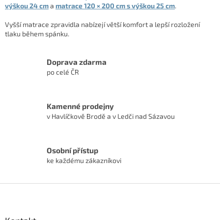
výškou 24 cm
a
matrace 120 × 200 cm s výškou 25 cm
.
Vyšší matrace zpravidla nabízejí větší komfort a lepší rozložení
tlaku během spánku.
Doprava zdarma
po celé ČR
Kamenné prodejny
v Havlíčkově Brodě a v Ledči nad Sázavou
Osobní přístup
ke každému zákazníkovi
Z
á
p