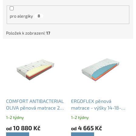
pro alergiky
8
Položek k zobrazení:
17
V
ý
p
i
s
p
r
o
d
COMFORT ANTIBACTERIAL
ERGOFLEX pěnová
u
OLIVA pěnová matrace 22
matrace - výšky 14-18-
k
cm - nosnost 140 kg
22cm - nosnost 130kg
1-2 týdny
1-2 týdny
t
10 880 Kč
4 665 Kč
ů
od
od