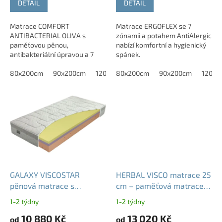
DETAIL
DETAIL
Matrace COMFORT
Matrace ERGOFLEX se 7
ANTIBACTERIAL OLIVA s
zónamii a potahem AntiAlergic
paměťovou pěnou,
nabízí komfortní a hygienický
antibakteriální úpravou a 7
spánek.
zónami nabízí komfortní a
hygienický spánek.
80x200cm
90x200cm
120x200cm
80x200cm
140x200cm
90x200cm
160x200c
120x2
GALAXY VISCOSTAR
HERBAL VISCO matrace 25
pěnová matrace s
cm – paměťová matrace
paměťovou pěnou 25 cm
se 7 zónami
1-2 týdny
1-2 týdny
T4 7 zón nosnost 140 kg
10 880 Kč
13 020 Kč
od
od