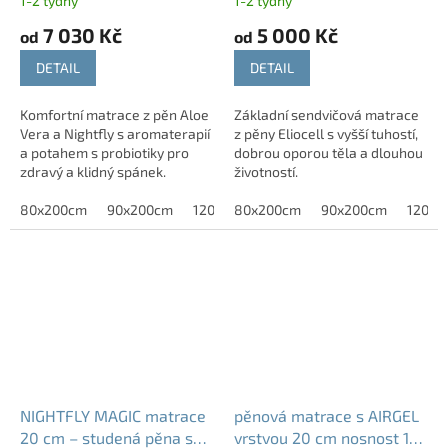
1-2 týdny
1-2 týdny
7 030 Kč
5 000 Kč
od
od
DETAIL
DETAIL
Komfortní matrace z pěn Aloe
Základní sendvičová matrace
Vera a Nightfly s aromaterapií
z pěny Eliocell s vyšší tuhostí,
a potahem s probiotiky pro
dobrou oporou těla a dlouhou
zdravý a klidný spánek.
životností.
80x200cm
90x200cm
120x200cm
80x200cm
140x200 cm
90x200cm
160x200c
120x2
NIGHTFLY MAGIC matrace
pěnová matrace s AIRGEL
20 cm – studená pěna se
vrstvou 20 cm nosnost 130