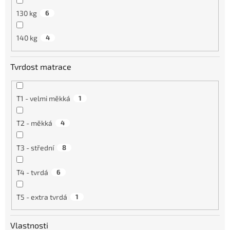
130 kg
6
140 kg
4
Tvrdost matrace
T1 - velmi měkká
1
T2 - měkká
4
T3 - střední
8
T4 - tvrdá
6
T5 - extra tvrdá
1
Vlastnosti