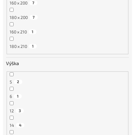
160 x 200
7
180 x 200
7
160 x 210
1
180 x 210
1
Výška
5
2
6
1
12
3
14
4