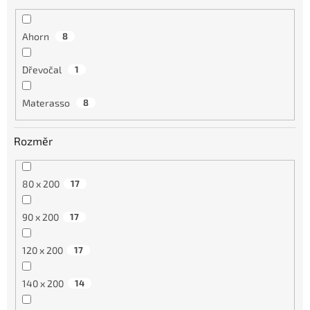
Ahorn
8
Dřevočal
1
Materasso
8
Rozměr
80 x 200
17
90 x 200
17
120 x 200
17
140 x 200
14