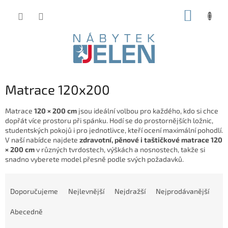
Přejít
NÁKUP
na
obsah
KOŠÍK
Matrace 120x200
Matrace
120 × 200 cm
jsou ideální volbou pro každého, kdo si chce
dopřát více prostoru při spánku. Hodí se do prostornějších ložnic,
studentských pokojů i pro jednotlivce, kteří ocení maximální pohodlí.
V naší nabídce najdete
zdravotní, pěnové i taštičkové matrace 120
× 200 cm
v různých tvrdostech, výškách a nosnostech, takže si
snadno vyberete model přesně podle svých požadavků.
Ř
a
Doporučujeme
Nejlevnější
Nejdražší
Nejprodávanější
z
e
Abecedně
n