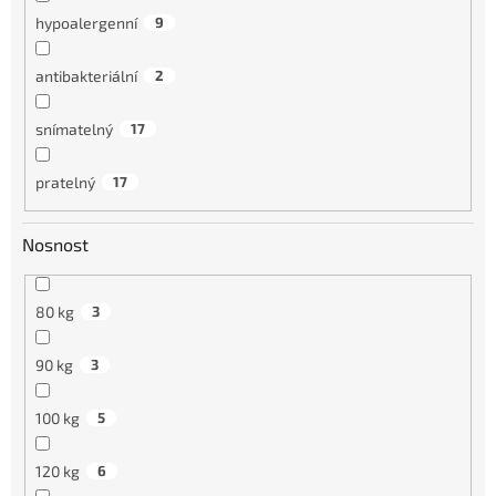
hypoalergenní
9
antibakteriální
2
snímatelný
17
pratelný
17
Nosnost
80 kg
3
90 kg
3
100 kg
5
120 kg
6