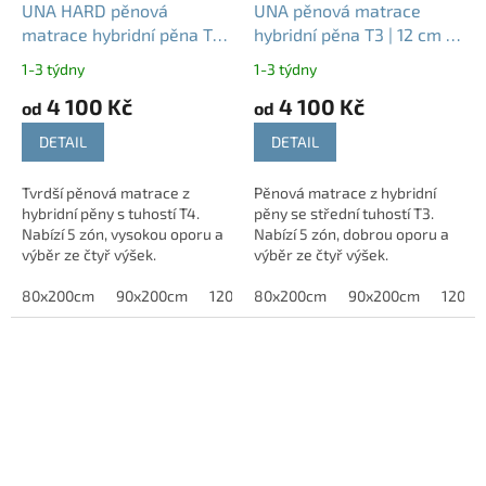
UNA HARD pěnová
UNA pěnová matrace
matrace hybridní pěna T4 |
hybridní pěna T3 | 12 cm 14
12 cm 14 cm 16 cm 18 cm
cm 16 cm 18 cm
1-3 týdny
1-3 týdny
4 100 Kč
4 100 Kč
od
od
DETAIL
DETAIL
Tvrdší pěnová matrace z
Pěnová matrace z hybridní
hybridní pěny s tuhostí T4.
pěny se střední tuhostí T3.
Nabízí 5 zón, vysokou oporu a
Nabízí 5 zón, dobrou oporu a
výběr ze čtyř výšek.
výběr ze čtyř výšek.
80x200cm
90x200cm
120x200cm
80x200cm
140x200 cm
90x200cm
120x2