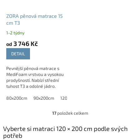
ZORA pěnová matrace 15
cm T3
1-2 týdny
3 746 Kč
od
DETAIL
Pevnější pěnová matrace s
MediFoam vrstvou a vysokou
prodyšností. Nabízí střední
tuhost T3 a odolné jádro.
80x200cm
90x200cm
120x200cm
140x200 cm
17
položek celkem
O
v
l
Vyberte si matraci 120 × 200 cm podle svých
á
potřeb
d