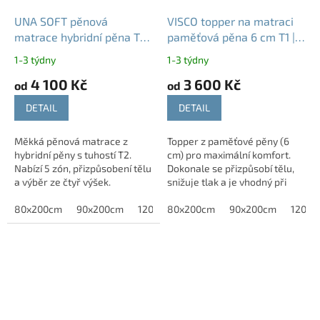
UNA SOFT pěnová
VISCO topper na matraci
matrace hybridní pěna T2 |
paměťová pěna 6 cm T1 |
12 cm 14 cm 16 cm 18 cm
pro alergiky
1-3 týdny
1-3 týdny
4 100 Kč
3 600 Kč
od
od
DETAIL
DETAIL
Měkká pěnová matrace z
Topper z paměťové pěny (6
hybridní pěny s tuhostí T2.
cm) pro maximální komfort.
Nabízí 5 zón, přizpůsobení tělu
Dokonale se přizpůsobí tělu,
a výběr ze čtyř výšek.
snižuje tlak a je vhodný při
bolestech zad a kloubů.
80x200cm
90x200cm
120x200cm
80x200cm
140x200 cm
90x200cm
120x2