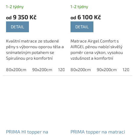
Spirulinou, tuhost T3
kg
1-2 týdny
1-2 týdny
9 350 Kč
6 100 Kč
od
od
DETAIL
DETAIL
Kvalitní matrace ze studené
Matrace Airgel Comfort s
pěny s výbornou oporou těla a
AIRGEL pěnou nabízí skvělý
snímatelným potahem se
poměr cena výkon, vysokou
Spirulinou pro komfortní
vzdušnost a komfortní
spánek.
podporu těla
80x200cm
90x200cm
120x200cm
80x200cm
140x200cm
90x200cm
160x200c
120x2
PRIMA HI topper na
PRIMA topper na matraci