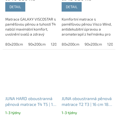
DETAIL
DETAIL
Matrace GALAXY VISCOSTAR s
Komfortní matrace s
paměťovou pěnou a tuhostí T4
paměťovou pěnou Visco Wind,
nabízí maximální komfort,
antidekubitní úpravou a
uvolnění svalů a zdravý
aromaterapií z heřmánku pro
spánek.
kvalitní spánek a úlevu od
80x200cm
90x200cm
120x200cm
tlaku.
80x200cm
140x200cm
90x200cm
160x200c
120x2
JUNA HARD oboustranná
JUNA oboustranná pěnová
pěnová matrace T4 T5 | 16
matrace T2 T3 | 16 cm 18
cm 18 cm 20 cm
cm 20 cm
1-3 týdny
1-3 týdny