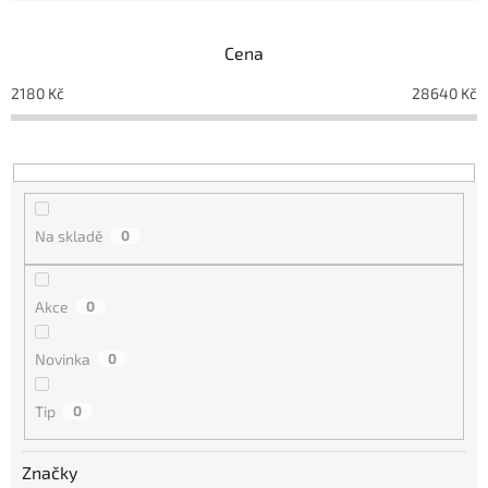
í
p
Cena
r
o
2180
Kč
28640
Kč
d
u
k
t
ů
Na skladě
0
Akce
0
Novinka
0
Tip
0
Značky