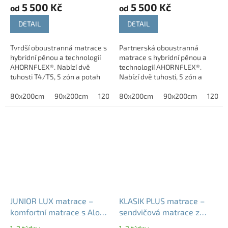
5 500 Kč
5 500 Kč
od
od
DETAIL
DETAIL
Tvrdší oboustranná matrace s
Partnerská oboustranná
hybridní pěnou a technologií
matrace s hybridní pěnou a
AHORNFLEX®. Nabízí dvě
technologií AHORNFLEX®.
tuhosti T4/T5, 5 zón a potah
Nabízí dvě tuhosti, 5 zón a
Medicott pro maximální oporu
výběr ze tří výšek pro
a hygienu.
80x200cm
90x200cm
120x200cm
maximální přizpůsobení.
80x200cm
90x200cm
120x2
JUNIOR LUX matrace –
KLASIK PLUS matrace –
komfortní matrace s Aloe
sendvičová matrace z
Vera, tuhost T4
pěny Eliocell, tuhost T4