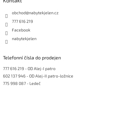
a
Kontakt
t
í
obchod
@
nabytekjelen.cz
777 616 219
Facebook
nabytekjelen
Telefonní čísla do prodejen
777 616 219
- OD Alej-I patro
602 137 946
- OD Alej-II patro-ložnice
775 998 087
- Ledeč