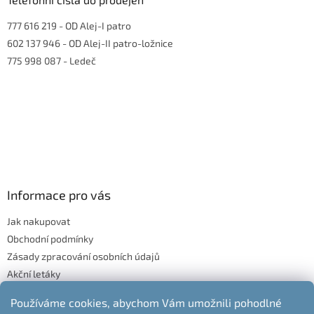
777 616 219
- OD Alej-I patro
602 137 946
- OD Alej-II patro-ložnice
775 998 087
- Ledeč
Informace pro vás
Jak nakupovat
Obchodní podmínky
Zásady zpracování osobních údajů
Akční letáky
Blog
Používáme cookies, abychom Vám umožnili pohodlné
Moje objednávka