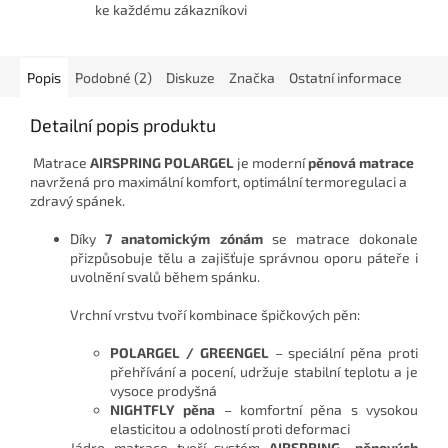
ke každému zákazníkovi
Popis
Podobné (2)
Diskuze
Značka
Ostatní informace
Detailní popis produktu
Matrace
AIRSPRING POLARGEL
je moderní
pěnová matrace
navržená pro maximální komfort, optimální termoregulaci a
zdravý spánek.
Díky
7 anatomickým zónám
se matrace dokonale
přizpůsobuje tělu a zajišťuje správnou oporu páteře i
uvolnění svalů během spánku.
Vrchní vrstvu tvoří kombinace špičkových pěn:
POLARGEL / GREENGEL
– speciální pěna proti
přehřívání a pocení, udržuje stabilní teplotu a je
vysoce prodyšná
NIGHTFLY pěna
– komfortní pěna s vysokou
elasticitou a odolností proti deformaci
Jádro matrace tvoří systém
AIRSPRING „pěnových