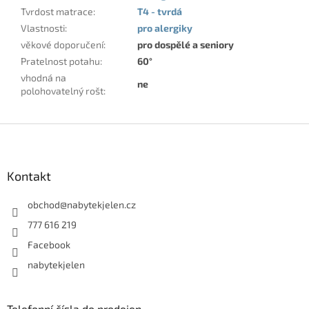
Tvrdost matrace
:
T4 - tvrdá
Vlastnosti
:
pro alergiky
věkové doporučení
:
pro dospělé a seniory
Pratelnost potahu
:
60°
vhodná na
ne
polohovatelný rošt
:
Z
á
p
a
Kontakt
t
í
obchod
@
nabytekjelen.cz
777 616 219
Facebook
nabytekjelen
Telefonní čísla do prodejen