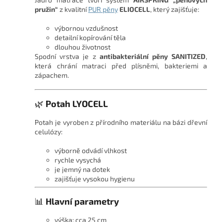
pružin“
z kvalitní
PUR pěny
ELIOCELL
, který zajišťuje:
výbornou vzdušnost
detailní kopírování těla
dlouhou životnost
Spodní vrstva je z
antibakteriální pěny SANITIZED
,
která chrání matraci před plísněmi, bakteriemi a
zápachem.
🌿
Potah LYOCELL
Potah je vyroben z přírodního materiálu na bázi dřevní
celulózy:
výborně odvádí vlhkost
rychle vysychá
je jemný na dotek
zajišťuje vysokou hygienu
📊
Hlavní parametry
výška: cca 25 cm