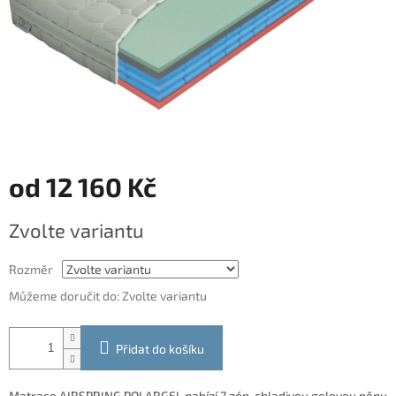
od
12 160 Kč
Měrná
Zvolte variantu
cena:
Rozměr
Můžeme doručit do:
Zvolte variantu
Přidat do košíku
Matrace AIRSPRING POLARGEL nabízí 7 zón, chladivou gelovou pěnu