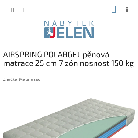
Přejít
NÁKUP
na
obsah
KOŠÍK
AIRSPRING POLARGEL pěnová
matrace 25 cm 7 zón nosnost 150 kg
Značka:
Materasso