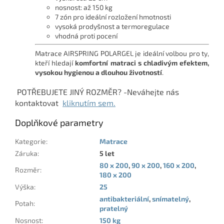
nosnost: až 150 kg
7 zón pro ideální rozložení hmotnosti
vysoká prodyšnost a termoregulace
vhodná proti pocení
Matrace AIRSPRING POLARGEL je ideální volbou pro ty,
kteří hledají
komfortní matraci s chladivým efektem,
vysokou hygienou a dlouhou životností
.
POTŘEBUJETE JINÝ ROZMĚR? -Neváhejte nás
kontaktovat
kliknutím sem.
Doplňkové parametry
Kategorie
:
Matrace
Záruka
:
5 let
80 x 200
,
90 x 200
,
160 x 200
,
Rozměr
:
180 x 200
Výška
:
25
antibakteriální
,
snímatelný
,
Potah
:
pratelný
Nosnost
:
150 kg