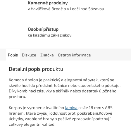
Kamenné prodejny
v Havlíčkově Brodě a v Ledči nad Sázavou
Osobní přístup
ke každému zákazníkovi
Popis
Diskuze
Značka
Ostatní informace
Detailní popis produktu
Komoda Apolon je praktický a elegantní nábytek, který se
skvěle hodí do předsíně, ložnice nebo studentského púokoje.
Díky kombinaci zásuvky a skříněk nabízí dostatek úložného
prostoru.
Korpus je vyroben z kvalitního
lamina
o síle 18 mm s ABS
hranami, které zvyšují odolnost proti poškrábání.Kovové
úchytky, zaoblené hrany a pečlivé zpracování podtrhují
celkový elegantní vzhled.