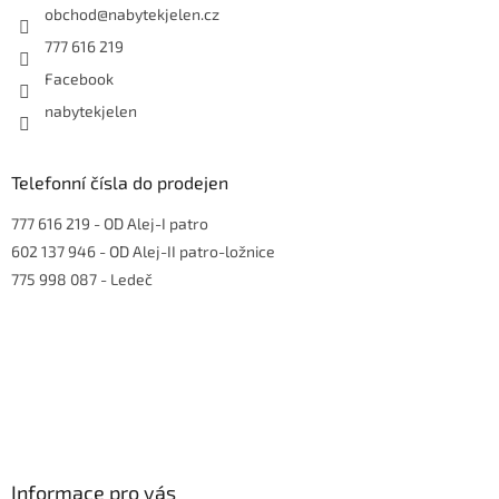
í
obchod
@
nabytekjelen.cz
777 616 219
Facebook
nabytekjelen
Telefonní čísla do prodejen
777 616 219
- OD Alej-I patro
602 137 946
- OD Alej-II patro-ložnice
775 998 087
- Ledeč
Informace pro vás