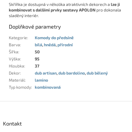
Skříňka je dostupná v několika atraktivních dekorech a
lze ji
kombinovat s dalšími prvky sestavy APOLON
pro dokonala
sladěný interiér.
Doplňkové parametry
Kategorie
:
Komody do předsíně
Barva
:
bílá
,
hnědá
,
přírodní
Šířka
:
50
Výška
:
95
Hloubka
:
37
Dekor
:
dub artisan
,
dub bardolino
,
dub bělený
Materiál
:
lamino
Typ komody
:
kombinovaná
Z
á
p
a
Kontakt
t