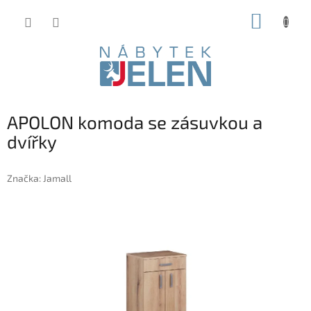
Přejít
NÁKUP
na
obsah
KOŠÍK
APOLON komoda se zásuvkou a
dvířky
Značka:
Jamall