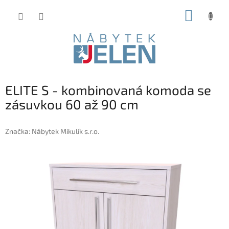
Přejít
NÁKUP
na
obsah
KOŠÍK
ELITE S - kombinovaná komoda se
zásuvkou 60 až 90 cm
Značka:
Nábytek Mikulík s.r.o.