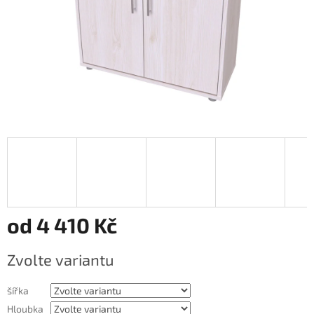
od
4 410 Kč
Měrná
Zvolte variantu
cena:
šířka
Hloubka