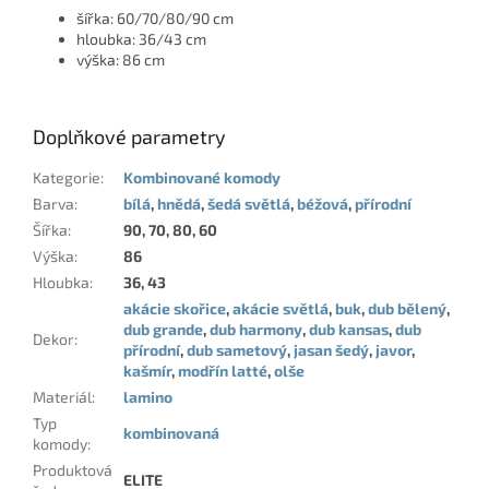
šířka: 60/70/80/90 cm
hloubka: 36/43 cm
výška: 86 cm
Doplňkové parametry
Kategorie
:
Kombinované komody
Barva
:
bílá
,
hnědá
,
šedá světlá
,
béžová
,
přírodní
Šířka
:
90, 70, 80, 60
Výška
:
86
Hloubka
:
36, 43
akácie skořice
,
akácie světlá
,
buk
,
dub bělený
,
dub grande
,
dub harmony
,
dub kansas
,
dub
Dekor
:
přírodní
,
dub sametový
,
jasan šedý
,
javor
,
kašmír
,
modřín latté
,
olše
Materiál
:
lamino
Typ
kombinovaná
komody
:
Produktová
ELITE