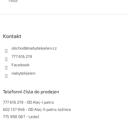
řada
:
Z
á
p
a
Kontakt
t
í
obchod
@
nabytekjelen.cz
777 616 219
Facebook
nabytekjelen
Telefonní čísla do prodejen
777 616 219
- OD Alej-I patro
602 137 946
- OD Alej-II patro-ložnice
775 998 087
- Ledeč