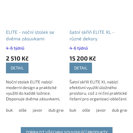
ELITE - noční stolek se
šatní skříň ELITE XL -
dvěma zásuvkami
různé dekory
4-6 týdnů
4-6 týdnů
2 510 Kč
15 200 Kč
DETAIL
DETAIL
Noční stolek ELITE nabízí
Šatní skříň ELITE XL nabízí
moderní design a praktické
efektivní využití úložného
využití do každé ložnice.
prostoru, což z ní činí praktické
Disponuje dvěma zásuvkami,
řešení pro organizaci oblečení.
které poskytují dostatek
Kvalitní zpracování zaručuje
prostoru pro uložení drobností
buk
olše
javor
dub grande
stabilitu a dlouhou...
buk
dub harmony
olše
javor
modřín latté
dub grand
i osobních...
ZOBRAZIT VŠECHNY SOUVISEJÍCÍ PRODUKTY