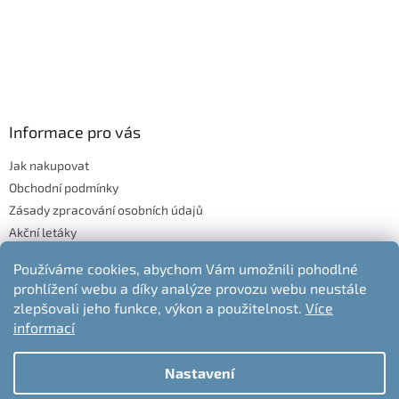
Informace pro vás
Jak nakupovat
Obchodní podmínky
Zásady zpracování osobních údajů
Akční letáky
Blog
Používáme cookies, abychom Vám umožnili pohodlné
Moje objednávka
prohlížení webu a díky analýze provozu webu neustále
Odstoupení od kupní smlouvy
zlepšovali jeho funkce, výkon a použitelnost.
Více
informací
Nastavení
Vytvořil Shoptet