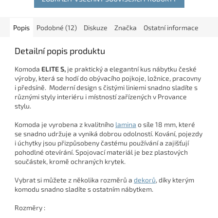
Popis
Podobné (12)
Diskuze
Značka
Ostatní informace
Detailní popis produktu
Komoda
ELITE S,
je praktický a elegantní kus nábytku české
výroby, která se hodí do obývacího pojkoje, ložnice, pracovny
i předsíně. Moderní design s čistými liniemi snadno sladíte s
různými styly interiéru i místností zařízených v Provance
stylu.
Komoda je vyrobena z kvalitního
lamina
o síle 18 mm, které
se snadno udržuje a vyniká dobrou odolností. Kování, pojezdy
i úchytky jsou přizpůsobeny častému používání a zajišťují
pohodlné otevírání. Spojovací materiál je bez plastových
součástek, kromě ochraných krytek.
Vybrat si můžete z několika rozměrů a
dekorů
, díky kterým
komodu snadno sladíte s ostatním nábytkem.
Rozměry :