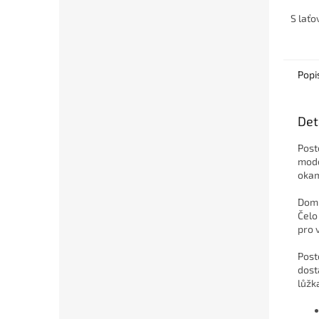
výběr 
prost
S laťo
přistýl
Popi
Det
Post
mode
okam
Domi
Čelo
pro 
Post
dost
lůžk