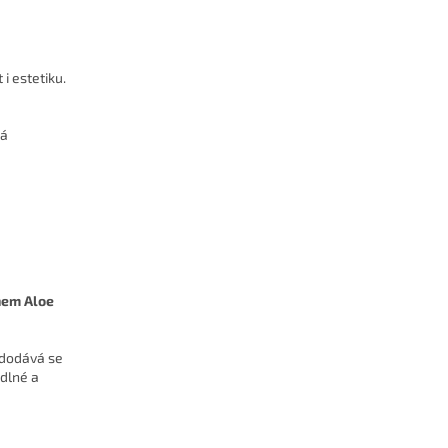
i estetiku.
rá
hem Aloe
dodává se
odlné a