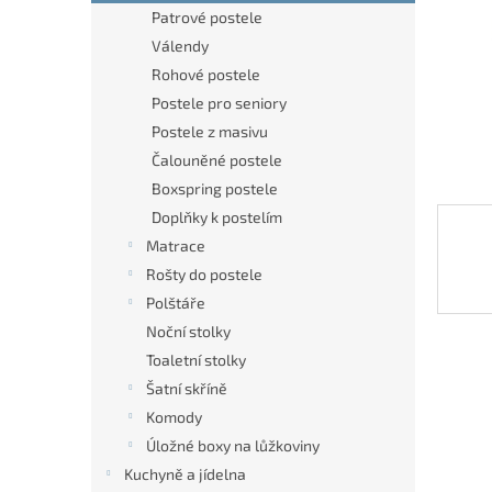
n
Patrové postele
e
Válendy
l
Rohové postele
Postele pro seniory
Postele z masivu
Čalouněné postele
Boxspring postele
Doplňky k postelím
Matrace
Rošty do postele
Polštáře
Noční stolky
Toaletní stolky
Šatní skříně
Komody
Úložné boxy na lůžkoviny
Kuchyně a jídelna