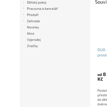
Souvi
Dětský pokoj
Pracovna a kancelář
Předsíň
Zahrada
Novinky
Akce
Výprodej
Značky
DUO -
prost
90x2
čela
8
od
Kč
Poste
předst
do dět
dvěma