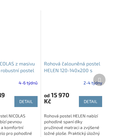
ICOLAS z masivu
Rohová čalouněná postel
 robustní postel
HELEN 120-140x200 s
Další
eným čelem
úložným prostorem
produkt
4-6 týdnů
2-4 týdny
89
15 970
od
Kč
DETAIL
DETAIL
ostel NICOLAS
Rohová postel HELEN nabízí
bízí pevnou
pohodlné spaní díky
 a komfortní
pružinové matraci a zvýšené
elo pro pohodlné
ložné ploše. Praktický úložný