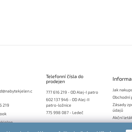
Telefonní čísla do
Informa
prodejen
Jak nakup
d
@
nabytekjelen.c
777 616 219
- OD Alej-I patro
Obchodní 
602 137 946
- OD Alej-II
Zásady zp
6 219
patro-ložnice
údajů
775 998 087
- Ledeč
ook
Akční letá
ekjelen
Blog