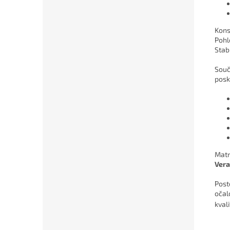
Kons
Pohl
Stabi
Souč
posk
Matr
Vera
Post
očal
kval