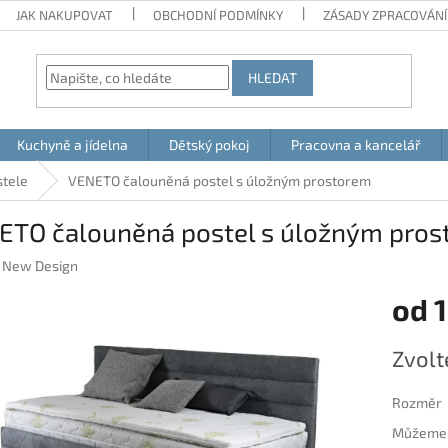
JAK NAKUPOVAT
OBCHODNÍ PODMÍNKY
ZÁSADY ZPRACOVÁNÍ
HLEDAT
Kuchyně a jídelna
Dětský pokoj
Pracovna a kancelář
stele
VENETO čalouněná postel s úložným prostorem
ETO čalouněná postel s úložným pro
:
New Design
od
1
Měrná
Zvolt
cena:
Rozměr
Můžeme d