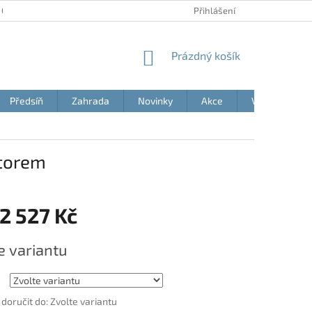
 OSOBNÍCH ÚDAJŮ
AKČNÍ LETÁKY
BLOG
Přihlášení
MOJE OBJEDNÁVK
NÁKUPNÍ
Prázdný košík
KOŠÍK
Předsíň
Zahrada
Novinky
Akce
Výprodej
storem
2 527 Kč
e variantu
oručit do:
Zvolte variantu