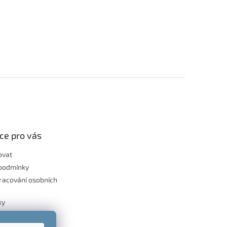
ce pro vás
ovat
podmínky
racování osobních
ky