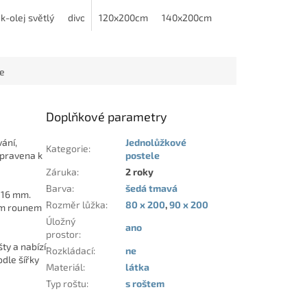
sezení. Silný masiv
prostor a boční výklop
kou (včetně roštu)
tabilitu a dlouhou
k-olej světlý
divoký jasan -olej šedý
S přípravou pro lamelový rošt a přistýlkou (bez ro
zajišťují snadný přístup.
120x200cm
140x200cm
deální...
Ideální řešení do...
ce
Doplňkové parametry
ání,
Jednolůžkové
Kategorie
:
ipravena k
postele
Záruka
:
2 roky
Barva
:
šedá tmavá
e 16 mm.
Rozměr lůžka
:
80 x 200
,
90 x 200
ým rounem
Úložný
ano
prostor
:
šty a nabízí
Rozkládací
:
ne
odle šířky
Materiál
:
látka
Typ roštu
:
s roštem