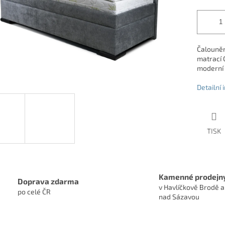
Čalouněn
matrací 
moderní 
Detailní
TISK
Kamenné prodejn
Doprava zdarma
v Havlíčkově Brodě a
po celé ČR
nad Sázavou