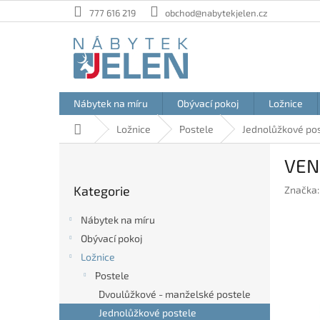
Přejít
777 616 219
obchod@nabytekjelen.cz
na
obsah
Nábytek na míru
Obývací pokoj
Ložnice
Domů
Ložnice
Postele
Jednolůžkové po
P
VEN
o
Přeskočit
s
Kategorie
Značka
kategorie
t
r
Nábytek na míru
a
Obývací pokoj
n
Ložnice
n
í
Postele
p
Dvoulůžkové - manželské postele
a
Jednolůžkové postele