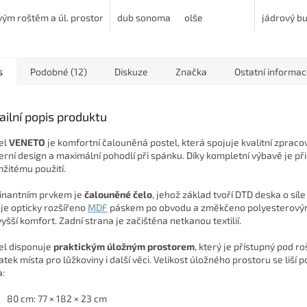
varianta s úložným
opření při 
orem nebo výsuvnou
vým roštěm a úl. prostorem (včetně roštu)
dub sonoma
olše
S laťovým roštěm a přistýl
zajišťuje s
jádrový bu
kou, kvalitní...
životnost. I
s
Podobné (12)
Diskuze
Značka
Ostatní informa
ailní popis produktu
el
VENETO
je komfortní čalouněná postel, která spojuje kvalitní zpracov
rní design a maximální pohodlí při spánku. Díky kompletní výbavě je př
žitému použití.
nantním prvkem je
čalouněné čelo
, jehož základ tvoří DTD deska o síl
 je opticky rozšířeno
MDF
páskem po obvodu a změkčeno polyesterov
vyšší komfort. Zadní strana je začištěna netkanou textilií.
el disponuje
praktickým úložným prostorem
, který je přístupný pod ro
atek místa pro lůžkoviny i další věci. Velikost úložného prostoru se liší p
a:
80 cm: 77 × 182 × 23 cm