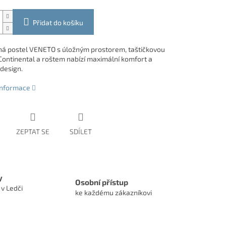
Přidat do košíku
á postel VENETO s úložným prostorem, taštičkovou
Continental a roštem nabízí maximální komfort a
design.
 informace
ZEPTAT SE
SDÍLET
y
Osobní přístup
 v Ledči
ke každému zákazníkovi