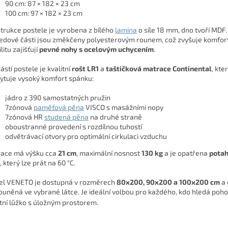
90 cm: 87 × 182 × 23 cm
100 cm: 97 × 182 × 23 cm
trukce postele je vyrobena z bílého
lamina
o síle 18 mm, dno tvoří MDF.
edové části jsou změkčeny polyesterovým rounem, což zvyšuje komfort 
litu zajišťují
pevné nohy s ocelovým uchycením
.
ástí postele je kvalitní
rošt LR1
a
taštičková matrace Continental
, kte
ytuje vysoký komfort spánku:
jádro z 390 samostatných pružin
7zónová
paměťová pěna
VISCO s masážními nopy
7zónová HR
studená pěna
na druhé straně
oboustranné provedení s rozdílnou tuhostí
odvětrávací otvory pro optimální cirkulaci vzduchu
ace má výšku cca
21 cm
, maximální nosnost
130 kg
a je opatřena
pota
, který lze prát na 60 °C.
el VENETO je dostupná v rozměrech
80x200, 90x200 a 100x200 cm
a 
ouněná ve vybrané látce. Je ideální volbou pro každého, kdo hledá poh
itní lůžko s úložným prostorem.