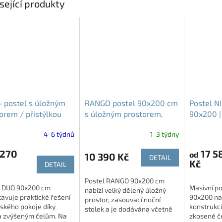
sející produkty
 postel s úložným
RANGO postel 90x200 cm
Postel N
orem / přistýlkou
s úložným prostorem,
90x200 |
00cm | 2 zvýšená
roštem a matrací
se zkos
4-6 týdnů
1-3 týdny
 270
17 5
od
10 390 Kč
DETAIL
Kč
DETAIL
Postel RANGO 90x200 cm
l DUO 90x200 cm
Masivní p
nabízí velký dělený úložný
avuje praktické řešení
90x200 na
prostor, zasouvací noční
ského pokoje díky
konstrukci
stolek a je dodávána včetně
 zvýšeným čelům. Na
zkosené č
roštu a matrace.