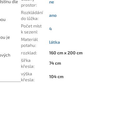
dstínu dle
ne
prostor
:
Rozkládání
ano
do lůžka
:
nou
Počet míst
4
k sezení
:
dou je
Materiál
látka
potahu
:
rozklad
:
160 cm x 200 cm
hových
šířka
74 cm
křesla
:
výška
104 cm
křesla
: