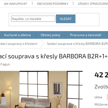
JAK NAKUPOVAT
OBCHODNÍ PODMÍNKY
ZÁSADY ZPRACOVÁNÍ
HLEDAT
Kuchyně a jídelna
Dětský pokoj
Pracovna a kancelář
dací soupravy s křeslem
Sedací souprava s křesly BARBORA B2R
ací souprava s křesly BARBORA B2R+1+
:
Fagus
42 
Měrná
Zvolt
cena:
látka
Můžeme d