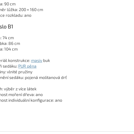
a: 90 cm
ěr lůžka: 200 × 160 cm
ce rozkladu: ano
slo B1
a: 74 cm
bka: 86 cm
a: 104 cm
riál konstrukce:
masiv
buk
ň sedáku:
PUR pěna
ny: vlnité pružiny
nění sedáku: pojená molitanová drť
h: výběr z více látek
ost moření dřeva: ano
ost individuální konfigurace: ano