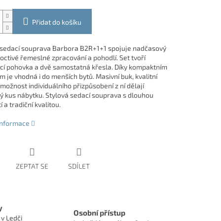
Přidat do košíku
 sedací souprava Barbora B2R+1+1 spojuje nadčasový
octivé řemeslné zpracování a pohodlí. Set tvoří
cí pohovka a dvě samostatná křesla. Díky kompaktním
 je vhodná i do menších bytů. Masivní buk, kvalitní
možnost individuálního přizpůsobení z ní dělají
ý kus nábytku. Stylová sedací souprava s dlouhou
í a tradiční kvalitou.
 informace
ZEPTAT SE
SDÍLET
y
Osobní přístup
 v Ledči