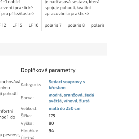
1+1 nabízí
je nadčasová sestava, která
ezení i praktické
spojuje pohodlí, kvalitní
 pro příležitostné
zpracování a praktické
 tvoří prostorný
funkce. Rozkládací
dvě pohodlná
on 20- hnědá
F 12
LF 15
LF 16
LF 20
dvoupohovka doplněná
polaris 7
LF 07
polaris 8
polaris 10
polaris 14
y kvalitní PUR...
dvěma pohodlnými křesly
nabízí...
Doplňkové parametry
h zachovává
Sedací soupravy s
Kategorie
:
ntnímu
křeslem
í pohodlí,
modrá
,
oranžová
,
šedá
Barva
:
světlá
,
vínová
,
žlutá
Velikost
:
malá do 250 cm
mfortní
Šířka
:
175
odí i do
Výška
:
90
Hloubka
:
94
ku pevnost,
Úložný