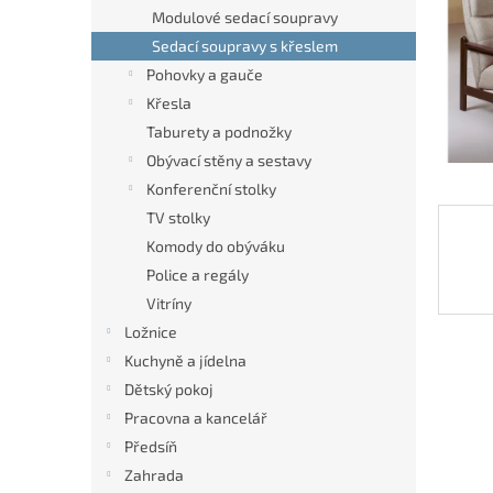
n
Modulové sedací soupravy
e
Sedací soupravy s křeslem
l
Pohovky a gauče
Křesla
Taburety a podnožky
Obývací stěny a sestavy
Konferenční stolky
TV stolky
Komody do obýváku
Police a regály
Vitríny
Ložnice
Kuchyně a jídelna
Dětský pokoj
Pracovna a kancelář
Předsíň
Zahrada