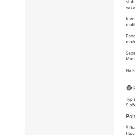
stab
vaše
Komf
moli
Poho
možn
Seda
láte
Na k
🟣
Typ 
Slož
Poh
Šířk
Hlou