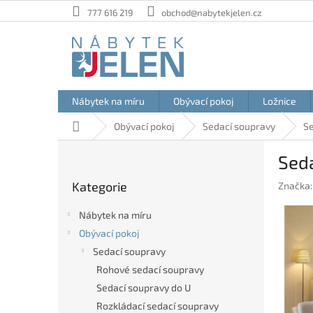
Přejít
777 616 219
obchod@nabytekjelen.cz
na
obsah
Nábytek na míru
Obývací pokoj
Ložnice
Domů
Obývací pokoj
Sedací soupravy
Se
P
Sed
o
Přeskočit
s
Kategorie
Značka
kategorie
t
r
Nábytek na míru
a
Obývací pokoj
n
Sedací soupravy
n
í
Rohové sedací soupravy
p
Sedací soupravy do U
a
Rozkládací sedací soupravy