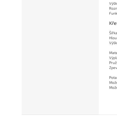
Výšk
Rozm
Funk
Kře
Šířk
Hlou
Výšk
Mate
Výpl
Pruži
Zpev
Pota
Možn
Možn