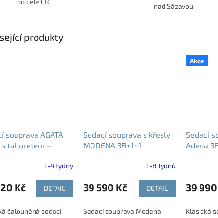
po celé ČR
nad Sázavou
sející produkty
Akce
cí souprava AGATA
Sedací souprava s křesly
Sedací s
 s taburetem –
MODENA 3R+1+1
Adena 3R
ádací
1-4 týdny
1-8 týdnů
620 Kč
39 590 Kč
39 990
DETAIL
DETAIL
ká čalouněná sedací
Sedací souprava Modena
Klasická s