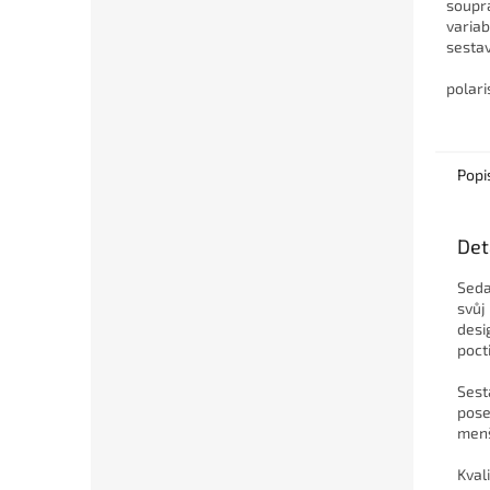
soupr
variab
sesta
rozlož
úložný
polari
být pev
Popi
Det
Seda
svůj
desi
poct
Sest
pose
menš
Kval