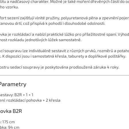
ilitu a nadčasový charakter. Možné je také moření dřevěných částí do o
ho vzorku.
ort sezení zajišťují vlnité pružiny, polyuretanová pěna a zpevnění poje
tanovou drtí, což přispívá k pohodlí i dlouhodobé odolnosti.
vka je rozkládací a nabízí praktické lůžko pro příležitostné spaní. Výho
ost rozkladu jednotlivých lůžek samostatně.
cí soupravu lze individuálně sestavit z různých prvků, rozměrů a pota
k. K dispozici jsou i samostatná křesla, taburety a doplňkové polštářky.
ostru sedací soupravy je poskytována prodloužená záruka 4 roky.
 Parametry
sestavy: B2R + 1 + 1
ení: rozkládací pohovka + 2 křesla
ovka B2R
a: 175 cm
bka: 94 cm