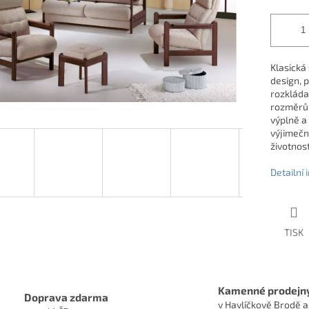
Klasická
design, p
rozkláda
rozměrům
výplně a 
výjimečn
životnost
Detailní
TISK
Kamenné prodejn
Doprava zdarma
v Havlíčkově Brodě a