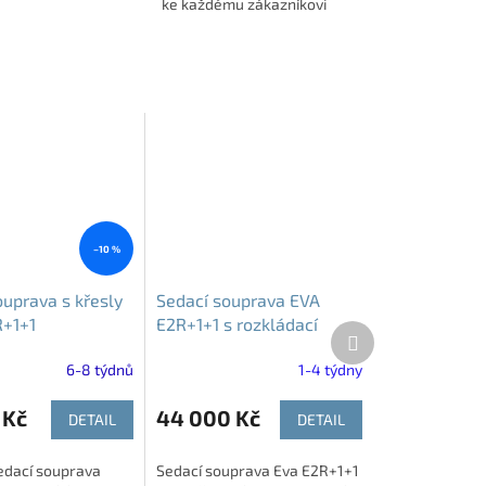
ke každému zákazníkovi
–10 %
ouprava s křesly
Sedací souprava EVA
+1+1
E2R+1+1 s rozkládací
Další
pohovkou a dvěma křesly
produkt
6-8 týdnů
1-4 týdny
 Kč
44 000 Kč
DETAIL
DETAIL
edací souprava
Sedací souprava Eva E2R+1+1