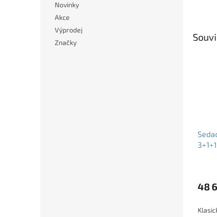
Novinky
Akce
Výprodej
Souvi
Značky
Seda
3+1+1
rozkl
48 
Klasic