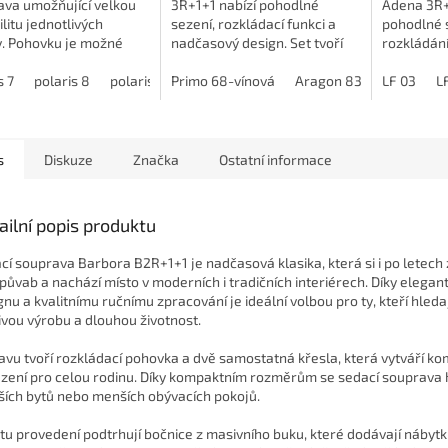
ava umožňující velkou
3R+1+1 nabízí pohodlné
Adena 3R+
ilitu jednotlivých
sezení, rozkládací funkci a
pohodlné s
v. Pohovku je možné
nadčasový design. Set tvoří
rozkládání
it nebo zde umístit
trojmístná pohovka a dvě
spaní. Set
 prostor. Křeslo může
s 7
polaris 8
polaris 10
samostatná křesla. Komfort
Primo 68-vínová
polaris 14
polaris 18
Aragon 83-šedá
trojsed a 
LF 03
Arag
L
né či...
zajišťuje kombinace...
křesla. Dík
s
Diskuze
Značka
Ostatní informace
ailní popis produktu
cí souprava Barbora B2R+1+1 je nadčasová klasika, která si i po letec
 půvab a nachází místo v moderních i tradičních interiérech. Díky elega
gnu a kvalitnímu ručnímu zpracování je ideální volbou pro ty, kteří hledaj
ivou výrobu a dlouhou životnost.
avu tvoří rozkládací pohovka a dvě samostatná křesla, která vytváří ko
zení pro celou rodinu. Díky kompaktním rozměrům se sedací souprava h
ích bytů nebo menších obývacích pokojů.
itu provedení podtrhují bočnice z masivního buku, které dodávají nábyt