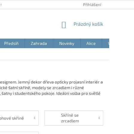
 OSOBNÍCH ÚDAJŮ
AKČNÍ LETÁKY
BLOG
Přihlášení
MOJE OBJEDNÁVK
NÁKUPNÍ
Prázdný košík
KOŠÍK
Předsíň
Zahrada
Novinky
Akce
Výprodej
signem. Jemný dekor dřeva opticky projasní interiér a
cké šatní skříně, modely se zrcadlem i různé
, šatny i studentského pokoje. Ideální volba pro světlé
Skříně se
ohové skříně
zrcadlem