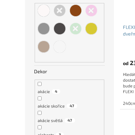
FLEXI
dveř
23
od
Dekor
Hledát
dosta
bude p
akácie
4
FLEXI
sklem 
240c
akácie skořice
47
akácie světlá
47
alabastr
3