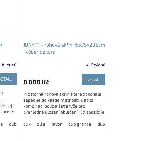
 a
JONY 11 - rohová skříň 75x75x205cm
| výběr dekorů
-6 týdnů
4-6 týdnů
DETAIL
DETAIL
8 000 Kč
ní
Prostorná rohová skříň, která dokonale
ci
zapadne do každé místnosti. Nabízí
ek. Její
kombinaci polic a šatní tyče pro
ekorech
přehledné uložení oblečení. K dispozici je
velký výběr dekorů.
de
dub harmony
buk
olše
modřín latté
javor
dub grande
jasan šedý
dub harmony
dub bělený
akácie
modří