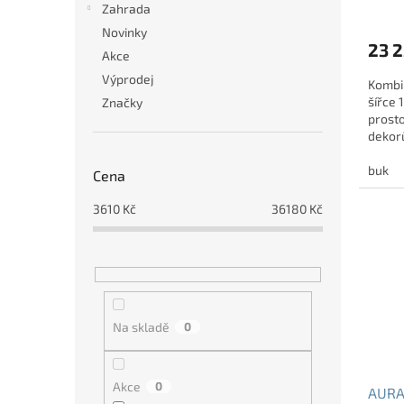
Zahrada
Novinky
23 2
Akce
Výprodej
Kombi
šířce 
Značky
prosto
dekor
buk
Cena
3610
Kč
36180
Kč
Na skladě
0
Akce
0
AURA 