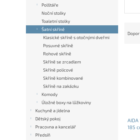
n
Polštáře
e
Noční stolky
l
Toaletní stolky
Ř
Šatní skříně
a
Dopor
Klasické skříně s otočnými dveřmi
z
e
Posuvné skříně
V
n
Rohové skříně
ý
í
Skříně se zrcadlem
p
p
Skříně policové
i
r
Skříně kombinované
s
o
p
Skříně na zakázku
d
r
u
Komody
o
k
Úložné boxy na lůžkoviny
d
t
Kuchyně a jídelna
u
ů
Dětský pokoj
AIDA 
k
Pracovna a kancelář
185 c
t
ů
Předsíň