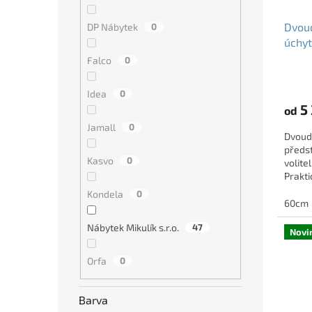
Dvoud
DP Nábytek
0
úchyt
cm
Falco
0
Idea
0
5 
od
Jamall
0
Dvoud
předst
Kasvo
0
volite
Prakti
dekoru
Kondela
0
60cm
Nábytek Mikulík s.r.o.
47
Novi
Orfa
0
Barva