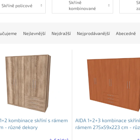
Skříně
S
Skříně policové
kombinované
z
učujeme
Nejlevnější
Nejdražší
Nejprodávanější
Abecedně
1+2 kombinace skříní s rámem
AIDA 1+2+3 kombinace skříní
m - různé dekory
rámem 275x59x223 cm - rů
dekory