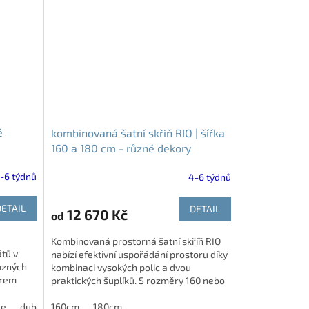
é
kombinovaná šatní skříň RIO | šířka
160 a 180 cm - různé dekory
-6 týdnů
4-6 týdnů
DETAIL
DETAIL
12 670 Kč
od
Kombinovaná prostorná šatní skříň RIO
átů v
nabízí efektivní uspořádání prostoru díky
různých
kombinaci vysokých polic a dvou
érem
praktických šuplíků. S rozměry 160 nebo
180 cm x 52 x 200 cm v...
de
edý
dub harmony
dub bělený
160cm
akácie skořice
modřín latté
180cm
jasan šedý
dub kansas
dub bělený
dub natur
akácie
akáci