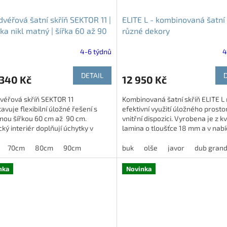
véřová šatní skříň SEKTOR 11 |
ELITE L - kombinovaná šatní 
ka nikl matný | šířka 60 až 90
různé dekory
4-6 týdnů
4
DETAIL
340 Kč
12 950 Kč
véřová skříň SEKTOR 11
Kombinovaná šatní skříň ELITE L 
avuje flexibilní úložné řešení s
efektivní využití úložného prosto
lnou šířkou 60 cm až 90 cm.
vnitřní dispozici. Vyrobena je z kv
cký interiér doplňují úchytky v
lamina o tloušťce 18 mm a v nabí
 nikl matný, které...
dostupná v...
70cm
80cm
90cm
buk
olše
javor
dub gran
nka
Novinka