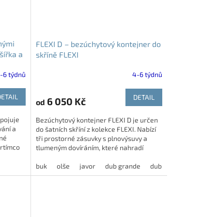
vnými
FLEXI D – bezúchytový kontejner do
šířka a
skříně FLEXI
-6 týdnů
4-6 týdnů
DETAIL
DETAIL
6 050 Kč
od
spojuje
Bezúchytový kontejner FLEXI D je určen
vání a
do šatních skříní z kolekce FLEXI. Nabízí
vné
tři prostorné zásuvky s plnovýsuvy a
artímco
tlumeným dovíráním, které nahradí
klasický zásuvkový modul...
buk
olše
javor
dub grande
dub harmony
modří