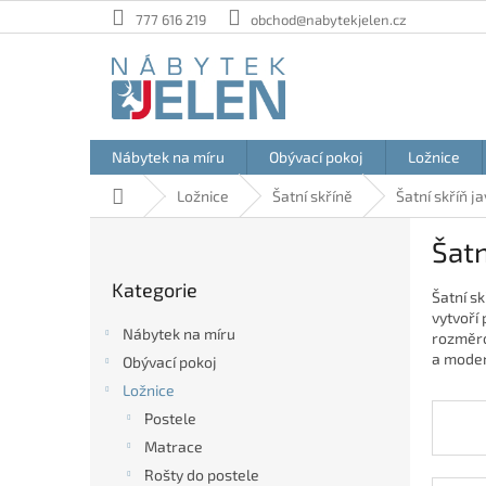
Přejít
777 616 219
obchod@nabytekjelen.cz
na
obsah
Nábytek na míru
Obývací pokoj
Ložnice
Domů
Ložnice
Šatní skříně
Šatní skříň j
P
Šatn
o
Přeskočit
s
Kategorie
kategorie
Šatní s
t
vytvoří
r
Nábytek na míru
rozměrov
a
a modern
Obývací pokoj
n
Ložnice
n
í
Postele
p
Matrace
a
Rošty do postele