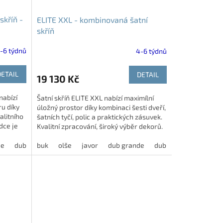
skříň -
ELITE XXL - kombinovaná šatní
skříň
-6 týdnů
4-6 týdnů
DETAIL
DETAIL
19 130 Kč
nabízí
Šatní skříň ELITE XXL nabízí maximílní
ru díky
úložný prostor díky kombinaci šesti dveří,
alitního
šatních tyčí, polic a praktických zásuvek.
dce je
Kvalitní zpracování, široký výběr dekorů.
Aktuálně...
de
dub harmony
buk
olše
modřín latté
javor
dub grande
jasan šedý
dub harmony
dub bělený
akácie
modří