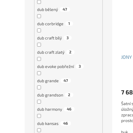
dub bělený
47
dub corbridge
1
dub craft bílý
3
dub craft zlatý
2
JONY 
dub evoke pobřežní
3
dub grande
47
7 68
dub grandson
2
Šatní 
dub harmony
46
úložný
zpraco
prosto
dub kansas
46
volbou
buk