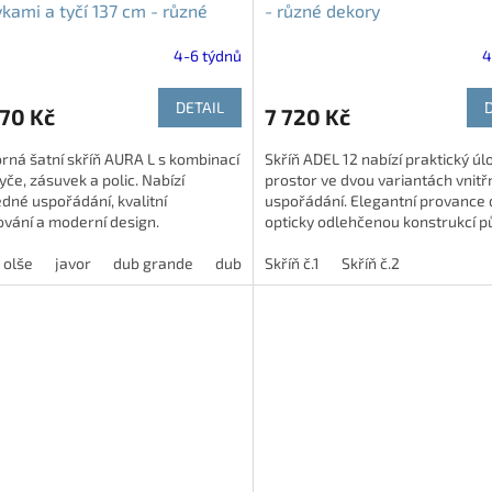
kami a tyčí 137 cm - různé
- různé dekory
ry
4-6 týdnů
4
DETAIL
70 Kč
7 720 Kč
rná šatní skříň AURA L s kombinací
Skříň ADEL 12 nabízí praktický úl
tyče, zásuvek a polic. Nabízí
prostor ve dvou variantách vnitř
dné uspořádání, kvalitní
uspořádání. Elegantní provance 
vání a moderní design.
opticky odlehčenou konstrukcí p
vzdušně a moderně. Díky...
olše
javor
dub grande
dub harmony
Skříň č.1
modřín latté
Skříň č.2
jasan š