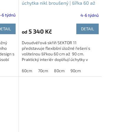
úchytka nikl broušený | šířka 60 až
90cm
-6 týdnů
4-6 týdnů
DETAIL
DETAIL
5 340 Kč
od
ožný
Dvoudvéřová skříň SEKTOR 11
ního
představuje flexibilní úložné řešení s
design s
volitelnou šířkou 60 cm až 90 cm.
ůsobí
Praktický interiér doplňují úchytky v
dekoru nikl broušený, které...
edý
dub bělený
60cm
akácie skořice
70cm
80cm
dub kansas
90cm
dub natur
akáci