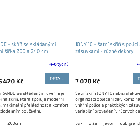
E - skříň se skládanými
JONY 10 - šatní skříň s policí
i šířka 200 a 240 cm
zásuvkami - různé dekory
4-6 týdnů
4
DETAIL
5 420 Kč
7 070 Kč
 GRANDE se skládanými dveřmi je
Šatní skříň JONY 10 nabízí efektiv
rná skříň, která spojuje moderní
organizaci oblečení díky kombina
, maximální přehlednost a komfort
vnitřní police a praktických zásuv
aždodenním používání.
variabilní provedení v různých d
umožňuje snadné...
m
200cm
buk
olše
javor
dub gran