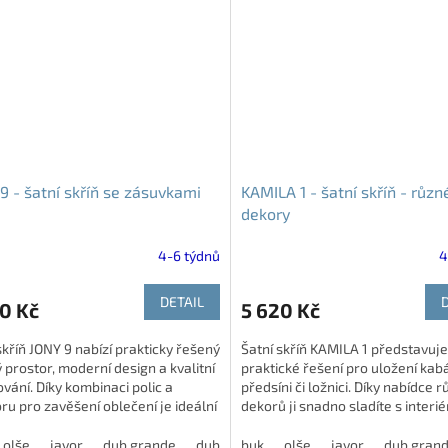
9 - šatní skříň se zásuvkami
KAMILA 1 - šatní skříň - různ
dekory
4-6 týdnů
4
DETAIL
0 Kč
5 620 Kč
skříň JONY 9 nabízí prakticky řešený
Šatní skříň KAMILA 1 představuje
 prostor, moderní design a kvalitní
praktické řešení pro uložení kab
vání. Díky kombinaci polic a
předsíni či ložnici. Díky nabídce 
ru pro zavěšení oblečení je ideální
dekorů ji snadno sladíte s interi
 do...
vašeho domova.
olše
javor
dub grande
dub harmony
buk
olše
modřín latté
javor
dub gran
jasan š