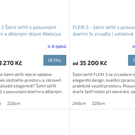
 2 Šatní skříň s posuvnými
FLEXI 3 - šatní skříň s posu
mi a děleným sklem Matelux
dveřmi 1x zrcadlo | volitelná 
výška
4-6 týdnů
4
DETAIL
 270 Kč
35 200 Kč
od
e šatní skříň, která nabídne
Šatní skříň FLEXI 3 se zrcadlem 
tek úložného prostoru a zároveň
elegantbí design, kvalitní zpraco
ůsobit elegantně? Šatní skříň
praktické využití prostoru. Posu
 2 s posuvnými dveřmi a děleným
dveře šetří místo při otevírání, z
Matelux je ideální volbou...
zrcadlo opticky...
m
220cm
240cm
220cm