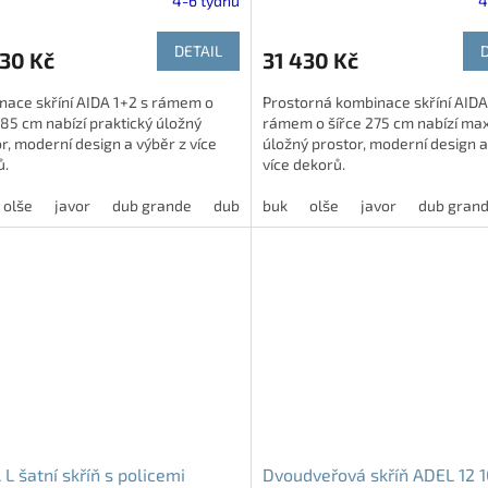
4-6 týdnů
4
DETAIL
30 Kč
31 430 Kč
nace skříní AIDA 1+2 s rámem o
Prostorná kombinace skříní AIDA
185 cm nabízí praktický úložný
rámem o šířce 275 cm nabízí max
r, moderní design a výběr z více
úložný prostor, moderní design a
ů.
více dekorů.
olše
javor
dub grande
dub harmony
buk
olše
modřín latté
javor
dub gran
jasan š
L šatní skříň s policemi
Dvoudveřová skříň ADEL 12 