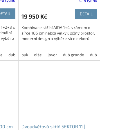
-6 týdnů
4-6 týdnů
DETAIL
DETAIL
19 950 Kč
 1+2+3 s
Kombinace skříní AIDA 1+4 s rámem o
imální
šířce 185 cm nabízí velký úložný prostor,
 výběr z
moderní design a výběr z více dekorů.
de
edý
dub harmony
dub bělený
buk
olše
akácie skořice
modřín latté
javor
dub grande
jasan šedý
dub kansas
dub harmony
dub bělený
dub natur
akácie
akáci
modří
100 cm
Dvoudvéřová skříň SEKTOR 11 |