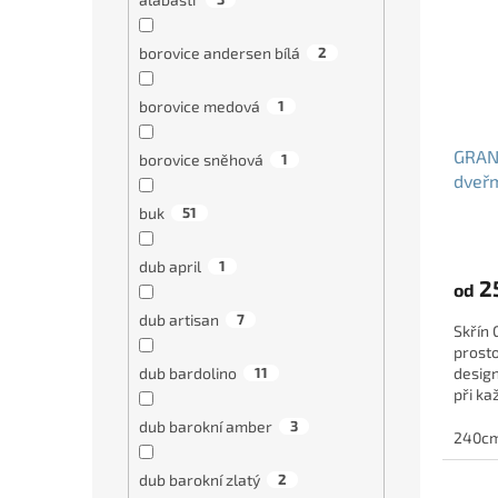
borovice andersen bílá
2
borovice medová
1
GRAND
borovice sněhová
1
dveřm
buk
51
dub april
1
2
od
dub artisan
7
Skřín
prosto
dub bardolino
11
design
při k
dub barokní amber
3
240c
dub barokní zlatý
2