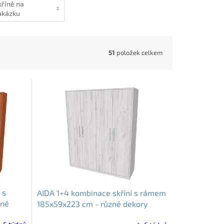
kříně na
akázku
51
položek celkem
 s
AIDA 1+4 kombinace skříní s rámem
zné
185x59x223 cm - různé dekory