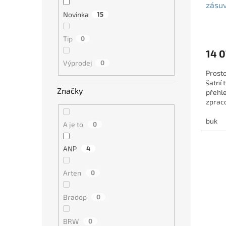
zásuv
Novinka
15
deko
Tip
0
14 0
Výprodej
0
Prosto
šatní 
Značky
přehle
zpraco
buk
A je to
0
ANP
4
Arten
0
Bradop
0
BRW
0