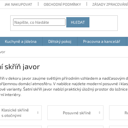
JAK NAKUPOVAT
OBCHODNÍ PODMÍNKY
ZÁSADY ZPRACOVÁNÍ
HLEDAT
Kuchyně a jídelna
Dětský pokoj
Pracovna a kancelář
avor
í skříň javor
kříň v dekoru javor zaujme světlým přírodním vzhledem a nadčasovým de
 příjemnou domácí atmosféru. V nabídce najdete moderní posuvné i klasi
é varianty. Šatní skříň javor nabízí praktický úložný prostor do ložnice
í interiéry.
Klasické skříně
Posuvné skříně
R
s otočnými
dveřmi