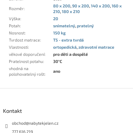
80 x 200
,
90 x 200
,
140 x 200
,
160 x
Rozměr
:
210
,
180 x 210
Výška
:
20
Potah
:
snímatelný
,
pratelný
Nosnost
:
150 kg
Tvrdost matrace
:
T5 - extra tvrdá
Vlastnosti
:
ortopedická
,
zdravotní matrace
věkové doporučení
:
pro děti a dospělé
Pratelnost potahu
:
30°C
vhodná na
ano
polohovatelný rošt
:
Z
á
p
a
Kontakt
t
í
obchod
@
nabytekjelen.cz
777 616 219