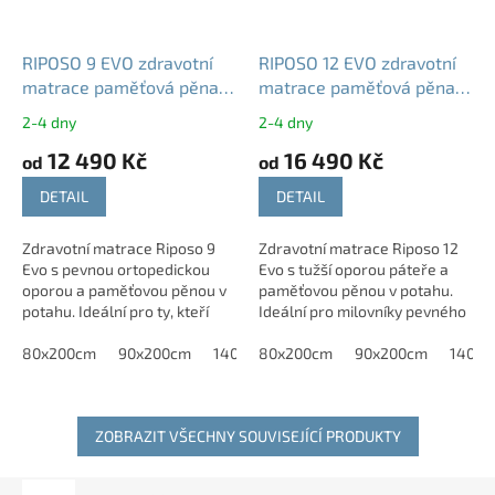
RIPOSO 9 EVO zdravotní
RIPOSO 12 EVO zdravotní
matrace paměťová pěna
matrace paměťová pěna
Memoform 23 cm T5
Memoform 30 cm T5
2-4 dny
2-4 dny
12 490 Kč
16 490 Kč
od
od
DETAIL
DETAIL
Zdravotní matrace Riposo 9
Zdravotní matrace Riposo 12
Evo s pevnou ortopedickou
Evo s tužší oporou páteře a
oporou a paměťovou pěnou v
paměťovou pěnou v potahu.
potahu. Ideální pro ty, kteří
Ideální pro milovníky pevného
preferují tvrdší spaní a kvalitní
lůžka i pro zdravý růst dětí.
podporu páteře. Matrace je...
80x200cm
90x200cm
140x200 cm
80x200cm
160x200cm
90x200cm
180x200c
140x2
ZOBRAZIT VŠECHNY SOUVISEJÍCÍ PRODUKTY