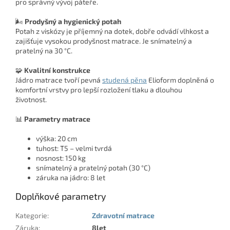
pro správný vývoj páteře.
🌬️
Prodyšný a hygienický potah
Potah z viskózy je příjemný na dotek, dobře odvádí vlhkost a
zajišťuje vysokou prodyšnost matrace. Je snímatelný a
pratelný na 30 °C.
🧩
Kvalitní konstrukce
Jádro matrace tvoří pevná
studená pěna
Elioform doplněná o
komfortní vrstvy pro lepší rozložení tlaku a dlouhou
životnost.
📊
Parametry matrace
výška: 20 cm
tuhost: T5 – velmi tvrdá
nosnost: 150 kg
snímatelný a pratelný potah (30 °C)
záruka na jádro: 8 let
Doplňkové parametry
Kategorie
:
Zdravotní matrace
Záruka
:
8let