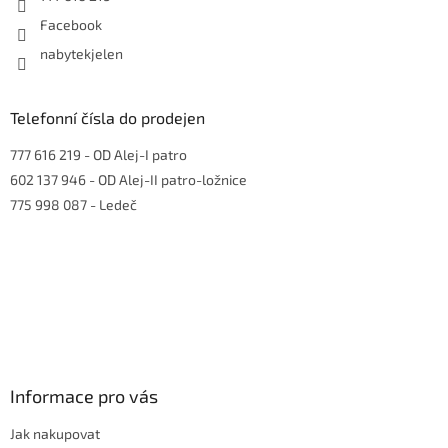
Facebook
nabytekjelen
Telefonní čísla do prodejen
777 616 219
- OD Alej-I patro
602 137 946
- OD Alej-II patro-ložnice
775 998 087
- Ledeč
Informace pro vás
Jak nakupovat