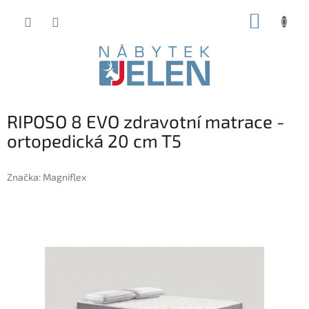
Přejít
NÁKUP
na
obsah
KOŠÍK
RIPOSO 8 EVO zdravotní matrace -
ortopedická 20 cm T5
Značka:
Magniflex