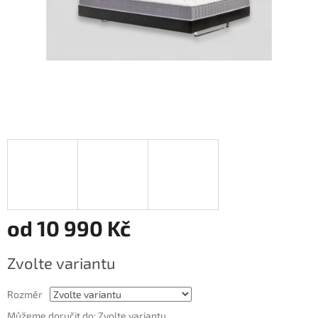
od
10 990 Kč
Měrná
Zvolte variantu
cena:
Rozměr
Můžeme doručit do:
Zvolte variantu