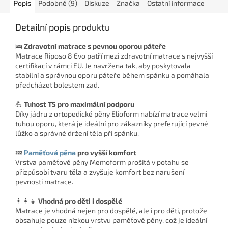
Popis
Podobné (9)
Diskuze
Značka
Ostatní informace
Detailní popis produktu
🛌
Zdravotní matrace s pevnou oporou páteře
Matrace Riposo 8 Evo patří mezi zdravotní matrace s nejvyšší
certifikací v rámci EU. Je navržena tak, aby poskytovala
stabilní a správnou oporu páteře během spánku a pomáhala
předcházet bolestem zad.
💪
Tuhost T5 pro maximální podporu
Díky jádru z ortopedické pěny Elioform nabízí matrace velmi
tuhou oporu, která je ideální pro zákazníky preferující pevné
lůžko a správné držení těla při spánku.
💤
Paměťová pěna
pro vyšší komfort
Vrstva paměťové pěny Memoform prošitá v potahu se
přizpůsobí tvaru těla a zvyšuje komfort bez narušení
pevnosti matrace.
👨‍👩‍👧
Vhodná pro děti i dospělé
Matrace je vhodná nejen pro dospělé, ale i pro děti, protože
obsahuje pouze nízkou vrstvu paměťové pěny, což je ideální