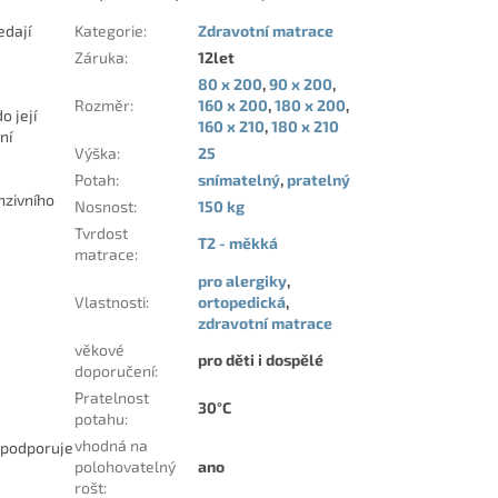
edají
Kategorie
:
Zdravotní matrace
Záruka
:
12let
80 x 200
,
90 x 200
,
Rozměr
:
160 x 200
,
180 x 200
,
o její
160 x 210
,
180 x 210
ní
Výška
:
25
Potah
:
snímatelný
,
pratelný
nzivního
Nosnost
:
150 kg
Tvrdost
T2 - měkká
matrace
:
pro alergiky
,
Vlastnosti
:
ortopedická
,
zdravotní matrace
věkové
pro děti i dospělé
doporučení
:
Pratelnost
30°C
potahu
:
vhodná na
a podporuje
polohovatelný
ano
rošt
: