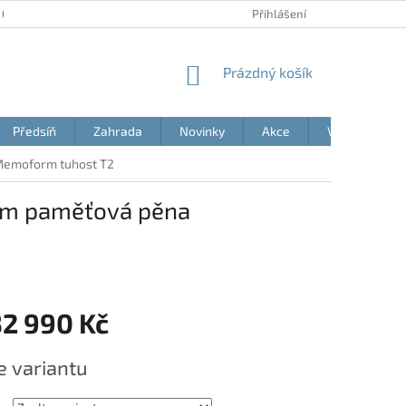
 OSOBNÍCH ÚDAJŮ
AKČNÍ LETÁKY
BLOG
Přihlášení
MOJE OBJEDNÁVK
NÁKUPNÍ
Prázdný košík
KOŠÍK
Předsíň
Zahrada
Novinky
Akce
Výprodej
Memoform tuhost T2
cm paměťová pěna
32 990 Kč
e variantu