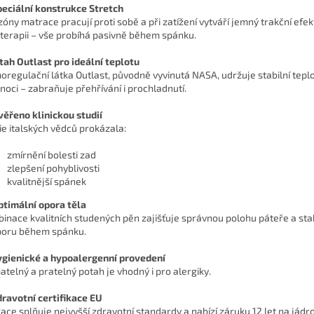
peciální konstrukce Stretch
zóny matrace pracují proti sobě a při zatížení vytváří jemný trakční efe
oterapii – vše probíhá pasivně během spánku.
tah Outlast pro ideální teplotu
oregulační látka Outlast, původně vyvinutá NASA, udržuje stabilní tep
 noci – zabraňuje přehřívání i prochladnutí.
věřeno klinickou studií
ie italských vědců prokázala:
zmírnění bolesti zad
zlepšení pohyblivosti
kvalitnější spánek
ptimální opora těla
inace kvalitních studených pěn zajišťuje správnou polohu páteře a stab
oru během spánku.
gienické a hypoalergenní provedení
atelný a pratelný potah je vhodný i pro alergiky.
dravotní certifikace EU
ace splňuje nejvyšší zdravotní standardy a nabízí záruku 12 let na jádro