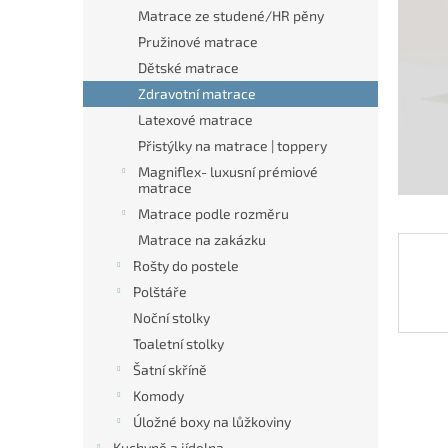
n
Matrace ze studené/HR pěny
e
Pružinové matrace
l
Dětské matrace
Zdravotní matrace
Latexové matrace
Přistýlky na matrace | toppery
Magniflex- luxusní prémiové
matrace
Matrace podle rozměru
Matrace na zakázku
Rošty do postele
Polštáře
Noční stolky
Toaletní stolky
Šatní skříně
Komody
Úložné boxy na lůžkoviny
Kuchyně a jídelna