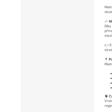
Matr
skut
🦴
A
Díky
přir
mezi
👉 E
stre
💊
P
Matr
🧠
P
Vrst
rege