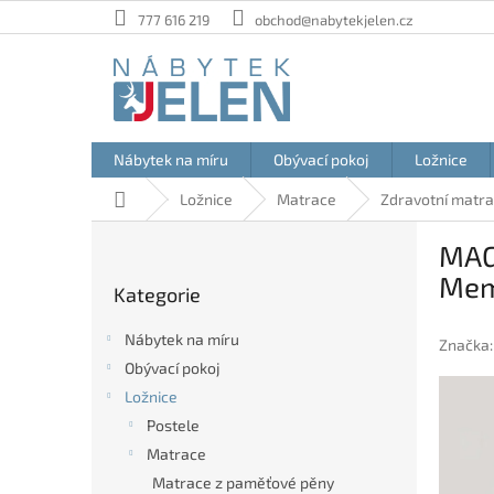
Přejít
777 616 219
obchod@nabytekjelen.cz
na
obsah
Nábytek na míru
Obývací pokoj
Ložnice
Domů
Ložnice
Matrace
Zdravotní matr
P
MAG
o
Přeskočit
s
Mem
Kategorie
kategorie
t
r
Nábytek na míru
Značka
a
Obývací pokoj
n
Ložnice
n
í
Postele
p
Matrace
a
Matrace z paměťové pěny