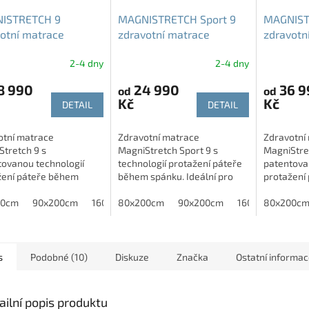
ISTRETCH 9
MAGNISTRETCH Sport 9
MAGNIST
otní matrace
zdravotní matrace
zdravotn
ťová pěna
paměťová pěna
paměťov
2-4 dny
2-4 dny
form 23 cm T4
Memoform 23 cm T2
Memofor
8 990
24 990
36 9
od
od
Kč
Kč
DETAIL
DETAIL
otní matrace
Zdravotní matrace
Zdravotní
Stretch 9 s
MagniStretch Sport 9 s
MagniStret
tovanou technologií
technologií protažení páteře
patentova
žení páteře během
během spánku. Ideální pro
protažení
. Tužší varianta
děti, sportovce a osoby s
spánku. Id
 při bolestech zad,
00cm
90x200cm
160x200cm
bolestmi zad nebo skoliózou.
80x200cm
180x200cm
90x200cm
180x210cm
160x200cm
zad, skoli
80x200c
160x2
1
ze a pro aktivní
regeneraci
raci těla....
POTŘEBUJE
s
Podobné (10)
Diskuze
Značka
Ostatní informa
ailní popis produktu