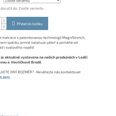
oručit do:
Zvolte variantu
Přidat do košíku
í matrace s patentovanou technologií MagniStretch,
hem spánku jemně natahuje páteř a pomáhá od
ad i svalového napětí.
je aktuálně vystavena na našich prodejnách v Ledči
avou a Havlíčkově Brodě
.
JETE JINÝ ROZMĚR? -Neváhejte nás kontaktovat
m sem.