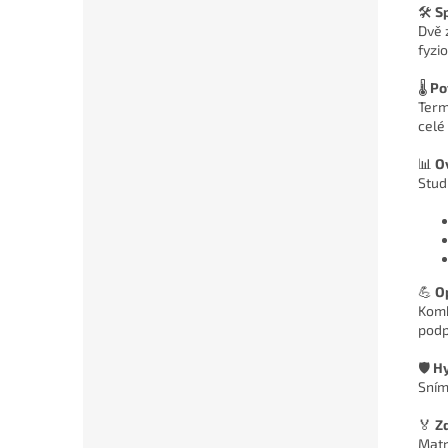
🛠️
S
Dvě 
fyzi
🌡️
Po
Term
celé
📊
O
Stud
💪
O
Komb
podp
🛡️
Hy
Sním
🏅
Z
Matr