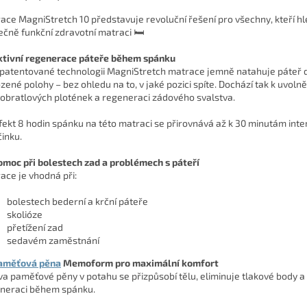
ace MagniStretch 10 představuje revoluční řešení pro všechny, kteří hl
ečně funkční zdravotní matraci 🛏️
ktivní regenerace páteře během spánku
 patentované technologii MagniStretch matrace jemně natahuje páteř d
ozené polohy – bez ohledu na to, v jaké pozici spíte. Dochází tak k uvolně
obratlových plotének a regeneraci zádového svalstva.
fekt 8 hodin spánku na této matraci se přirovnává až k 30 minutám inte
činku.
omoc při bolestech zad a problémech s páteří
ace je vhodná při:
bolestech bederní a krční páteře
skolióze
přetížení zad
sedavém zaměstnání
aměťová pěna
Memoform pro maximální komfort
va paměťové pěny v potahu se přizpůsobí tělu, eliminuje tlakové body 
neraci během spánku.