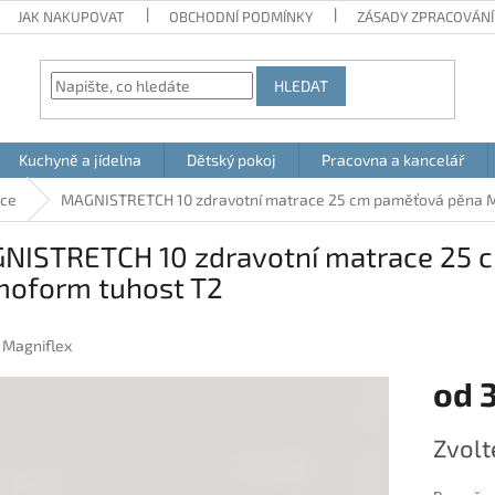
JAK NAKUPOVAT
OBCHODNÍ PODMÍNKY
ZÁSADY ZPRACOVÁNÍ
HLEDAT
Kuchyně a jídelna
Dětský pokoj
Pracovna a kancelář
ace
MAGNISTRETCH 10 zdravotní matrace 25 cm paměťová pěna 
NISTRETCH 10 zdravotní matrace 25 
oform tuhost T2
:
Magniflex
od
Měrná
Zvolt
cena: