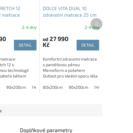
RETCH 12
DOLCE VITA DUAL 10
í matrace
zdravotní matrace 25 cm
Další
á pěna
paměťová pěna tuhost
produkt
2-4 dny
2-4 dny
m 30 cm T2
T3-T4
90
27 990
od
Kč
DETAIL
DETAIL
 matrace
Komfortní zdravotní matrace
ch 12 s
s paměťovou pěnou
nou technologií
Memoform a potahem
 páteře během
Outlast pro ideální oporu těla
eální při bolestech
a regulaci teploty během
oze a pro maximální
m
10cm
80x200cm
90x200cm
180x210cm
140x200 cm
spánku. POTŘEBUJETE JINÝ
80x200cm
160x210cm
160x200cm
90x200cm
180x200cm
140x200 cm
160x
 těla.
ROZMĚR? -Neváhejte nás...
TE...
ce
Doplňkové parametry