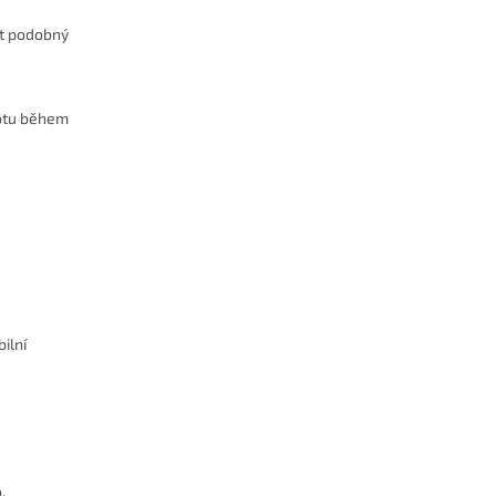
kt podobný
lotu během
ilní
.