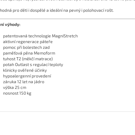
hodná pro děti i dospělé a ideální na pevný i polohovací rošt.
ní výhody:
patentovaná technologie MagniStretch
aktivní regenerace páteře
pomoc při bolestech zad
paměťová pěna Memoform
tuhost T2 (měkčí matrace)
potah Outlast s regulací teploty
klinicky ověřené účinky
hypoalergenní provedení
záruka 12 let na jádro
výška 25 cm
nosnost 150 kg