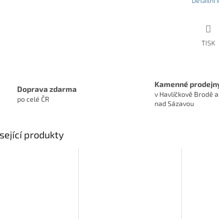
Detailní
TISK
Kamenné prodejn
Doprava zdarma
v Havlíčkově Brodě a
po celé ČR
nad Sázavou
sející produkty