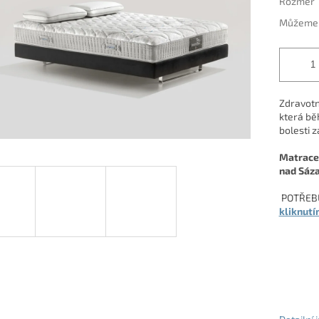
Rozměr
Můžeme d
Zdravotn
která bě
bolesti z
Matrace 
nad Sáz
POTŘEBU
kliknutí