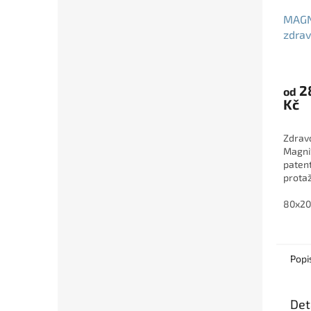
MAGN
zdrav
pamě
Memo
2
od
Kč
Zdrav
Magni
paten
prota
spánku
vhodná
80x2
skolio
regene
Popi
Det