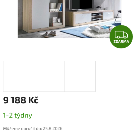
Z
ZDARMA
D
A
R
M
A
9 188 Kč
Měrná
1-2 týdny
cena:
Můžeme doručit do:
25.8.2026