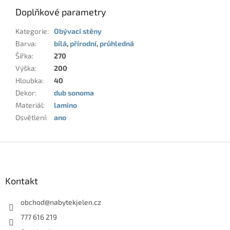
Doplňkové parametry
Kategorie
:
Obývací stěny
Barva
:
bílá
,
přírodní
,
průhledná
Šířka
:
270
Výška
:
200
Hloubka
:
40
Dekor
:
dub sonoma
Materiál
:
lamino
Osvětlení
:
ano
Z
á
p
a
Kontakt
t
í
obchod
@
nabytekjelen.cz
777 616 219