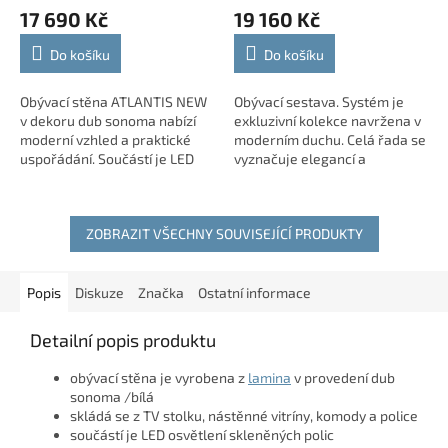
17 690 Kč
19 160 Kč
Do košíku
Do košíku
Obývací stěna ATLANTIS NEW
Obývací sestava. Systém je
v dekoru dub sonoma nabízí
exkluzivní kolekce navržena v
moderní vzhled a praktické
moderním duchu. Celá řada se
uspořádání. Součástí je LED
vyznačuje elegancí a
osvětlení, které dodá interiéru
jednoduchými tvary, které
příjemnou atmosféru.
zaručují plné využití prostoru.
Poskytuje...
ZOBRAZIT VŠECHNY SOUVISEJÍCÍ PRODUKTY
Popis
Diskuze
Značka
Ostatní informace
Detailní popis produktu
obývací stěna je vyrobena z
lamina
v provedení dub
sonoma /bílá
skládá se z TV stolku, nástěnné vitríny, komody a police
součástí je LED osvětlení skleněných polic