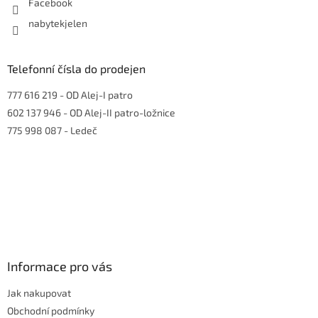
Facebook
nabytekjelen
Telefonní čísla do prodejen
777 616 219
- OD Alej-I patro
602 137 946
- OD Alej-II patro-ložnice
775 998 087
- Ledeč
Informace pro vás
Jak nakupovat
Obchodní podmínky