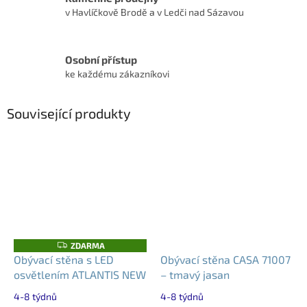
v Havlíčkově Brodě a v Ledči nad Sázavou
Osobní přístup
ke každému zákazníkovi
Související produkty
Z
ZDARMA
D
Obývací stěna s LED
Obývací stěna CASA 71007
A
osvětlením ATLANTIS NEW
– tmavý jasan
R
M
A
4-8 týdnů
4-8 týdnů