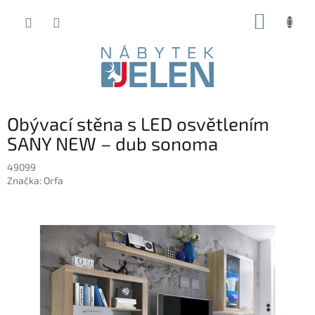
Přejít
NÁKUP
na
obsah
KOŠÍK
Obývací stěna s LED osvětlením
SANY NEW – dub sonoma
49099
Značka:
Orfa